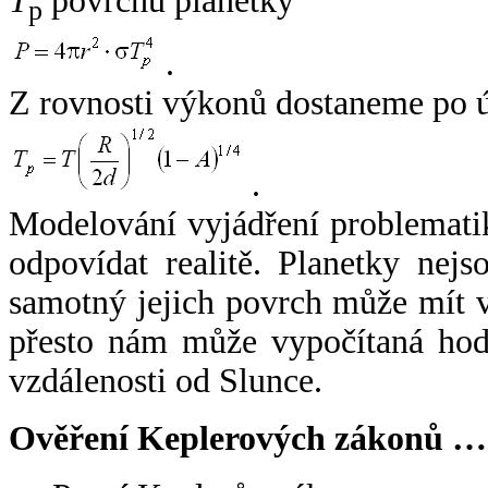
T
povrchu planetky
p
.
Z rovnosti výkonů dostaneme po 
.
Modelování vyjádření problemati
odpovídat realitě. Planetky nejso
samotný jejich povrch může mít v
přesto nám může vypočítaná hodn
vzdálenosti od Slunce.
Ověření Keplerových zákonů …