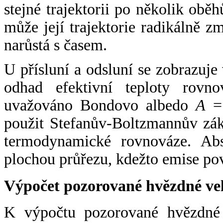
stejné trajektorii po několik oběh
může její trajektorie radikálně zm
narůstá s časem.
U přísluní a odsluní se zobrazuje
odhad efektivní teploty rovno
uvažováno Bondovo albedo
A
= 
použit Stefanův-Boltzmannův zák
termodynamické rovnováze. Abs
plochou průřezu, kdežto emise po
Výpočet pozorované hvězdné ve
K výpočtu pozorované hvězdné v