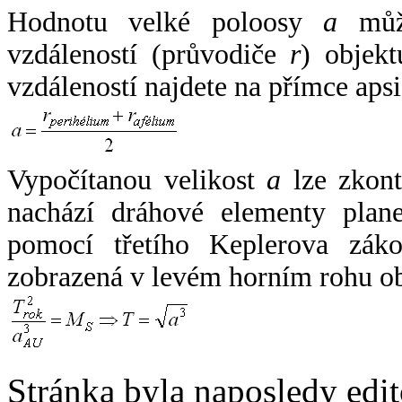
Hodnotu velké poloosy
a
může
vzdáleností (průvodiče
r
) objekt
vzdáleností najdete na přímce apsi
Vypočítanou velikost
a
lze zkont
nachází dráhové elementy plane
pomocí třetího Keplerova zák
zobrazená v levém horním rohu o
Stránka byla naposledy edi