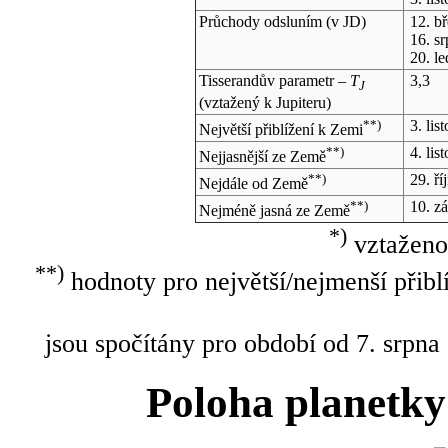
Průchody odsluním (v
JD
)
12. b
16. s
20. l
Tisserandův parametr –
T
3,3
J
(vztažený k Jupiteru)
**)
3. li
Největší přiblížení k Zemi
**)
4. li
Nejjasnější ze Země
**)
29. ř
Nejdále od Země
**)
10. z
Nejméně jasná ze Země
*)
vztaženo
**)
hodnoty pro největší/nejmenší přibl
jsou spočítány pro období od 7. srpna
Poloha planetky