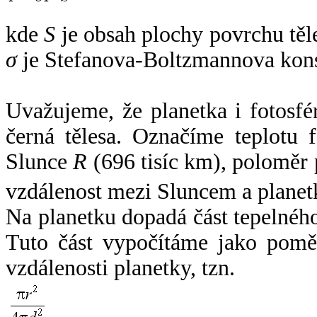
kde
S
je obsah plochy povrchu těl
σ
je Stefanova-Boltzmannova kons
Uvažujeme, že planetka i fotosfér
černá tělesa. Označíme teplotu 
Slunce
R
(696 tisíc km), poloměr
vzdálenost mezi Sluncem a plane
Na planetku dopadá část tepelnéh
Tuto část vypočítáme jako pomě
vzdálenosti planetky, tzn.