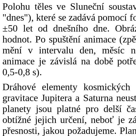
Polohu těles ve Sluneční sousta
"dnes"), které se zadává pomocí 
±50 let od dnešního dne. Obráz
hodnot. Po spuštění animace (zpě
mění v intervalu den, měsíc ne
animace je závislá na době potř
0,5-0,8 s).
Dráhové elementy kosmických t
gravitace Jupitera a Saturna neu
planety jsou platné pro delší č
obtížné jejich určení, neboť je 
přesnosti, jakou požadujeme. Pla