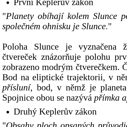
První Keplerův zákon
"
Planety obíhají kolem Slunce p
společném ohnisku je Slunce.
"
Poloha Slunce je vyznačena 
čtvereček znázorňuje polohu pr
zobrazeno modrým čtverečkem. Če
Bod na eliptické trajektorii, v n
přísluní
, bod, v němž je planet
Spojnice obou se nazývá
přímka a
Druhý Keplerův zákon
"
Obsahy ploch opsaných průvodič