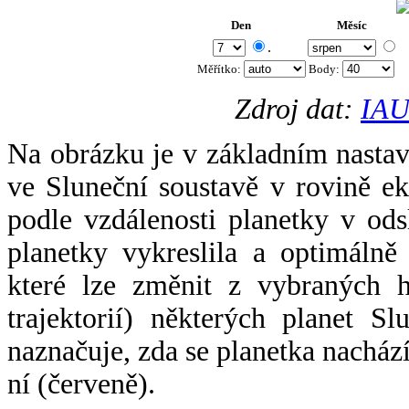
Den
Měsíc
.
Měřítko:
Body
:
Zdroj dat:
IAU
Na obrázku je v základním nastav
ve Sluneční soustavě v rovině ek
podle vzdálenosti planetky v odsl
planetky vykreslila a optimálně
které lze změnit z vybraných h
trajektorií) některých planet Sl
naznačuje, zda se planetka nacház
ní (červeně).