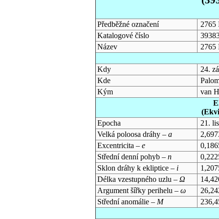
Předběžné označení
2765 
Katalogové číslo
3938
Název
2765 
Kdy
24. z
Kde
Palom
Kým
van H
E
(Ekv
Epocha
21. l
Velká poloosa dráhy –
a
2,697
Excentricita –
e
0,186
Střední denní pohyb –
n
0,222
Sklon dráhy k ekliptice –
i
1,207
Délka vzestupného uzlu –
Ω
14,42
Argument šířky perihelu –
ω
26,24
Střední anomálie –
M
236,4