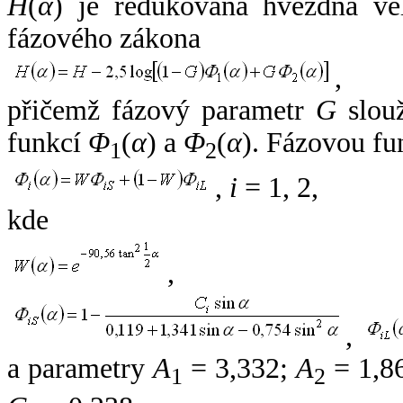
H
(
α
) je redukovaná hvězdná vel
fázového zákona
,
přičemž fázový parametr
G
slouž
funkcí
Φ
(
α
) a
Φ
(
α
). Fázovou fu
1
2
,
i
= 1, 2,
kde
,
,
a parametry
A
= 3,332;
A
= 1,8
1
2