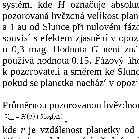
systém, kde
H
označuje absolut
pozorovaná hvězdná velikost plan
a 1 au od Slunce při nulovém fá
souvisí s efektem zjasnění v opoz
o 0,3 mag. Hodnota
G
není zná
používá hodnota 0,15. Fázový úh
k pozorovateli a směrem ke Slunc
pokud se planetka nachází v opozi
Průměrnou pozorovanou hvězdnou 
,
kde
r
je vzdálenost planetky od