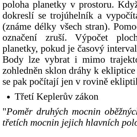
poloha planetky v prostoru. Kdy
dokreslí se trojúhelník a vypoč
(známe délky všech stran). Pomo
označení zruší. Výpočet ploch
planetky, pokud je časový interval
Body lze vybrat i mimo trajekto
zohledněn sklon dráhy k ekliptice
se pak počítají jen v rovině eklipti
Třetí Keplerův zákon
"
Poměr druhých mocnin oběžných
třetích mocnin jejich hlavních pol