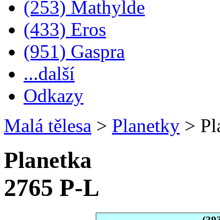
(253) Mathylde
(433) Eros
(951) Gaspra
...další
Odkazy
Malá tělesa
>
Planetky
>
Pl
Planetka
2765 P-L
(39