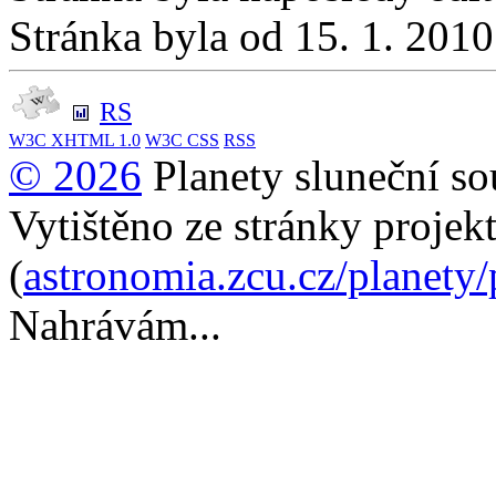
Stránka byla od 15. 1. 201
RS
W3C
XHTML 1.0
W3C
CSS
RSS
© 2026
Planety sluneční so
Vytištěno ze stránky projek
(
astronomia.zcu.cz/planety
Nahrávám...