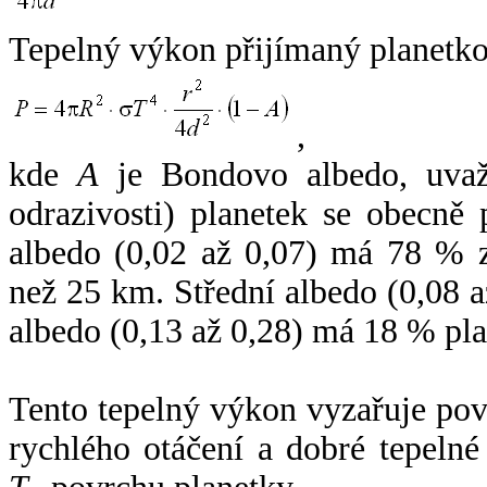
Tepelný výkon přijímaný planetko
,
kde
A
je Bondovo albedo, uvaž
odrazivosti) planetek se obecně
albedo (0,02 až 0,07) má 78 % z
než 25 km. Střední albedo (0,08 
albedo (0,13 až 0,28) má 18 % pla
Tento tepelný výkon vyzařuje po
rychlého otáčení a dobré tepelné