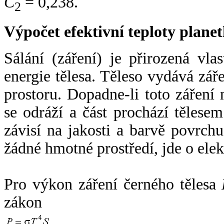
C
= 0,238.
2
Výpočet efektivní teploty plan
Sálání (záření) je přirozená vla
energie tělesa. Těleso vydává zá
prostoru. Dopadne-li toto záření n
se odráží a část prochází tělesem
závisí na jakosti a barvě povrch
žádné hmotné prostředí, jde o ele
Pro výkon záření černého tělesa
zákon