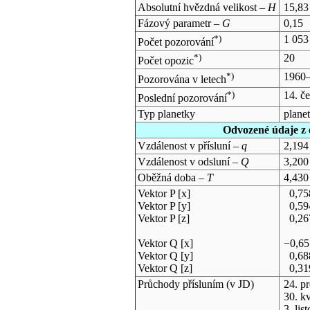
Absolutní hvězdná velikost –
H
15,83
Fázový parametr –
G
0,15
*)
1 053
Počet pozorování
*)
20
Počet opozic
*)
1960
Pozorována v letech
*)
14. č
Poslední pozorování
Typ planetky
plane
Odvozené údaje z 
Vzdálenost v přísluní –
q
2,194
Vzdálenost v odsluní –
Q
3,200
Oběžná doba –
T
4,430
Vektor P [x]
0,75
Vektor P [y]
0,59
Vektor P [z]
0,26
Vektor Q [x]
−0,6
Vektor Q [y]
0,68
Vektor Q [z]
0,31
Průchody přísluním (v
JD
)
24. p
30. k
3. li