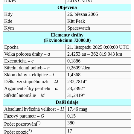
Název
2013 CM197
Objevena
Kdy
26. března 2006
Kde
Kitt Peak
Kým
Spacewatch
Elementy dráhy
(Ekvinokcium J2000,0)
Epocha
21. listopadu 2025 0:00:00 UTC
Velká poloosa dráhy –
a
2,4253 au – 362 819 043 km
Excentricita –
e
0,1886
Střední denní pohyb –
n
0,2609°/den
Sklon dráhy k ekliptice –
i
1,4368°
Délka vzestupného uzlu –
Ω
232,7814°
Argument šířky perihelu –
ω
23,2392°
Střední anomálie –
M
31,2419°
Další údaje
Absolutní hvězdná velikost –
H
17,46 mag
Fázový parametr –
G
0,15
*)
380
Počet pozorování
*)
17
Počet opozic