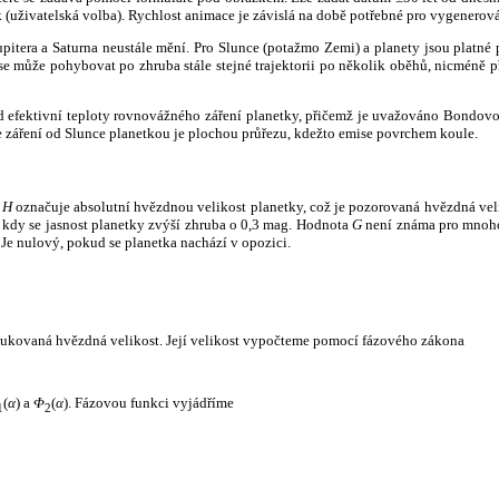
k (uživatelská volba). Rychlost animace je závislá na době potřebné pro vygenerová
itera a Saturna neustále mění. Pro Slunce (potažmo Zemi) a planety jsou platné p
 může pohybovat po zhruba stále stejné trajektorii po několik oběhů, nicméně při p
had efektivní teploty rovnovážného záření planetky, přičemž je uvažováno Bondov
záření od Slunce planetkou je plochou průřezu, kdežto emise povrchem koule.
e
H
označuje absolutní hvězdnou velikost planetky, což je pozorovaná hvězdná veli
i, kdy se jasnost planetky zvýší zhruba o 0,3 mag. Hodnota
G
není známa pro mnoho 
Je nulový, pokud se planetka nachází v opozici.
edukovaná hvězdná velikost. Její velikost vypočteme pomocí fázového zákona
(
α
) a
Φ
(
α
). Fázovou funkci vyjádříme
1
2