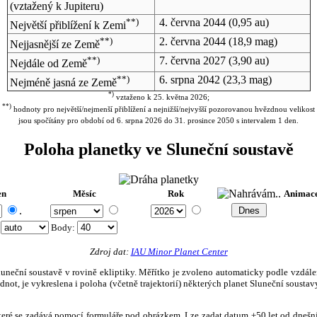
(vztažený k Jupiteru)
**)
4. června 2044
(0,95 au)
Největší přiblížení k Zemi
**)
2. června 2044
(18,9 mag)
Nejjasnější ze Země
**)
7. června 2027
(3,90 au)
Nejdále od Země
**)
6. srpna 2042
(23,3 mag)
Nejméně jasná ze Země
*)
vztaženo k 25. května 2026;
**)
hodnoty pro největší/nejmenší přiblížení a nejnižší/nejvyšší pozorovanou hvězdnou velikost
jsou spočítány pro období od 6. srpna 2026 do 31. prosince 2050 s intervalem 1 den.
Poloha planetky ve Sluneční soustavě
en
Měsíc
Rok
Animac
.
:
Body
:
Zdroj dat:
IAU Minor Planet Center
eční soustavě v rovině ekliptiky. Měřítko je zvoleno automaticky podle vzdálenost
not, je vykreslena i poloha (včetně trajektorií) některých planet Sluneční soustavy
, které se zadává pomocí formuláře pod obrázkem. Lze zadat datum ±50 let od dneš