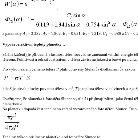
,
,
a parametry
A
= 3,332;
A
= 1,862;
B
= 0,631;
B
= 1,218;
C
= 0,986 a
C
= 0,
1
2
1
2
1
2
Výpočet efektivní teploty planetky …
Sálání (záření) je přirozená vlastnost těles, souvisí se změnami vnitřní energie 
tělesem. Pohltivost a odrazivost záření u tělesa závisí na jakosti a barvě povrch
Pro výkon záření černého tělesa
P
platí upravený Stefanův-Boltzmannův zákon
2
kde
S
je obsah plochy povrchu tělesa v m
,
T
je teplota tělesa v kelvinech a
σ
je S
Uvažujeme, že planetka i fotosféra Slunce vysílají i přijímají záření jako černá 
planetkou
d
.
Na planetku dopadá část tepelného záření vyzařovaného fotosférou Slunce. Tuto 
Tepelný výkon přijímaný planetkou od fotosféry Slunce je