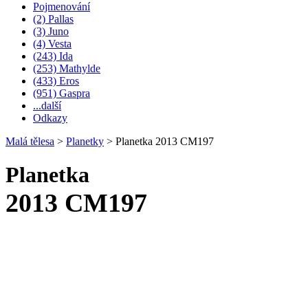
Pojmenování
(2) Pallas
(3) Juno
(4) Vesta
(243) Ida
(253) Mathylde
(433) Eros
(951) Gaspra
...další
Odkazy
Malá tělesa
>
Planetky
>
Planetka 2013 CM197
Planetka
2013 CM197