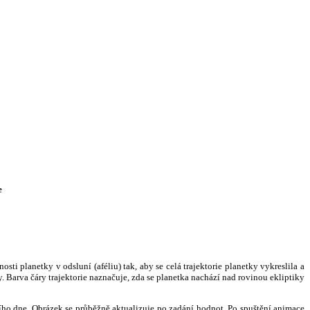
e
i planetky v odsluní (aféliu) tak, aby se celá trajektorie planetky vykreslila a
. Barva čáry trajektorie naznačuje, zda se planetka nachází nad rovinou ekliptiky
ního dne. Obrázek se průběžně aktualizuje po zadání hodnot. Po spuštění animace