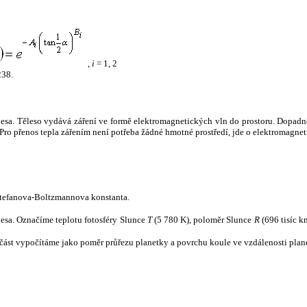
,
i
= 1, 2
238.
tělesa. Těleso vydává záření ve formě elektromagnetických vln do prostoru. Dopadne-l
u. Pro přenos tepla zářením není potřeba žádné hmotné prostředí, jde o elektromagnet
tefanova-Boltzmannova konstanta.
tělesa. Označíme teplotu fotosféry Slunce
T
(5 780 K), poloměr Slunce
R
(696 tisíc k
část vypočítáme jako poměr průřezu planetky a povrchu koule ve vzdálenosti plane