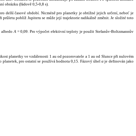
ní obrázku (řádově 0,5-0,8 s).
ro delší časové období. Nicméně pro planetky je obtížné jejich určení, neboť je
růletu poblíž Jupiteru se může její trajektorie radikálně změnit. Je složité toto
o albedo
A
= 0,09. Pro výpočet efektivní teploty je použit Stefanův-Boltzmannův
kost planetky ve vzdálenosti 1 au od pozorovatele a 1 au od Slunce při nulovém
planetek, pro ostatní se používá hodnota 0,15. Fázový úhel
α
je definován jako