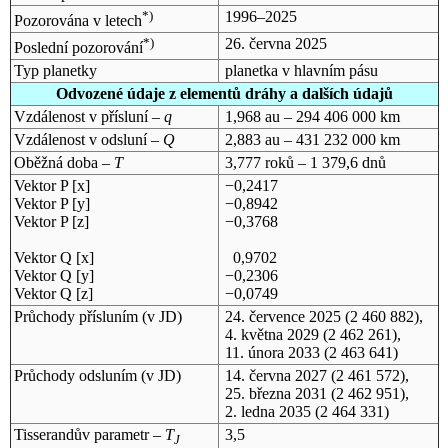
*)
1996–2025
Pozorována v letech
*)
26. června 2025
Poslední pozorování
Typ planetky
planetka v hlavním pásu
Odvozené údaje z elementů dráhy a dalších údajů
Vzdálenost v přísluní –
q
1,968 au – 294 406 000 km
Vzdálenost v odsluní –
Q
2,883 au – 431 232 000 km
Oběžná doba –
T
3,777 roků – 1 379,6 dnů
Vektor P [x]
−0,2417
Vektor P [y]
−0,8942
Vektor P [z]
−0,3768
Vektor Q [x]
0,9702
Vektor Q [y]
−0,2306
Vektor Q [z]
−0,0749
Průchody přísluním (v
JD
)
24. července 2025
(2 460 882),
4. května 2029
(2 462 261),
11. února 2033
(2 463 641)
Průchody odsluním (v
JD
)
14. června 2027
(2 461 572),
25. března 2031
(2 462 951),
2. ledna 2035
(2 464 331)
Tisserandův parametr –
T
3,5
J