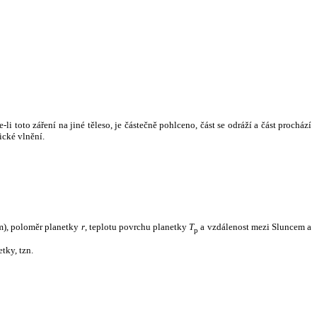
i toto záření na jiné těleso, je částečně pohlceno, část se odráží a část prochází
ické vlnění.
m), poloměr planetky
r
, teplotu povrchu planetky
T
a vzdálenost mezi Sluncem a
p
tky, tzn.