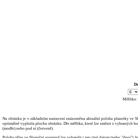
D
Měřítko
Na obrázku je v základním nastavení znázorněna aktuální poloha planetky ve Slun
optimálně vyplnila plochu obrázku. Dle měřítka, které lze změnit z vybraných hod
(modře) nebo pod ní (červeně).
Polohu těles ve Sluneční soustavě lze vykreslit i pro jiné datum (nebo "dnes")