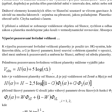
(zpětně, dopředu) se poloha těles pravidelně mění v intervalu den, měsíc nebo ro
Dráhové elementy kosmických těles ve Sluneční soustavě se vlivem gravitace Jup
závislé na mnoha faktorech - zejména na přesnosti, jakou požadujeme. Planetka se
obecně určit. Chyba narůstá s časem.
U přísluní a odsluní se zobrazuje vzdálenost objektu od Slunce, rychlost a od
zákon a planetku modelujeme jako kouli v termodynamické rovnováze. Absorpce 
Výpočet pozorované hvězdné velikosti …
K výpočtu pozorované hvězdné velikosti planetky je použit tzv. HG-systém, kd
fázovém úhlu, a
G
je fázový parametr, který souvisí s efektem zjasnění v opozic
úhel mezi směrem k pozorovateli a směrem ke Slunci, měřený od středu planetky. 
Průměrnou pozorovanou hvězdnou velikost planetky můžeme vyjádřit jako
,
kde
r
je vzdálenost planetky od Slunce,
Δ
je její vzdálenost od Země a
H
(
α
) je r
,
přičemž fázový parametr
G
slouží jako váhový parametr dvou fázových funkcí
Φ
,
i
= 1, 2,
kde