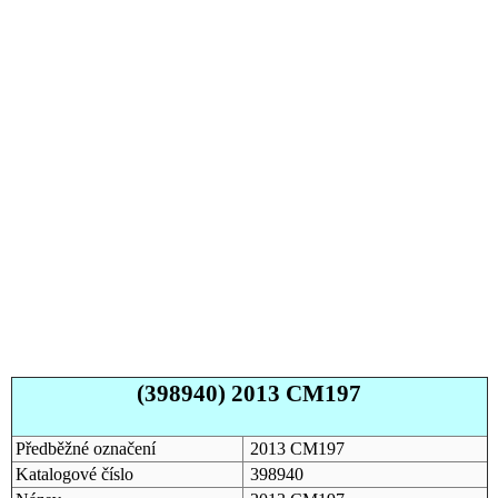
(398940) 2013 CM197
Předběžné označení
2013 CM197
Katalogové číslo
398940