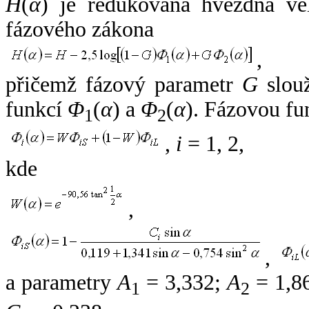
H
(
α
) je redukovaná hvězdná vel
fázového zákona
,
přičemž fázový parametr
G
slouž
funkcí
Φ
(
α
) a
Φ
(
α
). Fázovou fu
1
2
,
i
= 1, 2,
kde
,
,
a parametry
A
= 3,332;
A
= 1,8
1
2