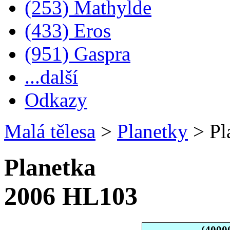
(253) Mathylde
(433) Eros
(951) Gaspra
...další
Odkazy
Malá tělesa
>
Planetky
>
Pl
Planetka
2006 HL103
(4000