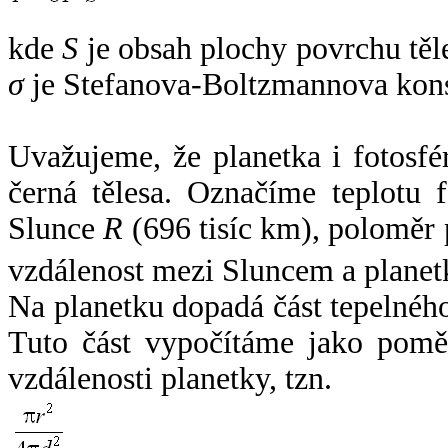
kde
S
je obsah plochy povrchu těl
σ
je Stefanova-Boltzmannova kons
Uvažujeme, že planetka i fotosfér
černá tělesa. Označíme teplotu 
Slunce
R
(696 tisíc km), poloměr
vzdálenost mezi Sluncem a plane
Na planetku dopadá část tepelnéh
Tuto část vypočítáme jako pomě
vzdálenosti planetky, tzn.