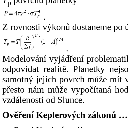
T
povrchu planetky
p
.
Z rovnosti výkonů dostaneme po 
.
Modelování vyjádření problemati
odpovídat realitě. Planetky nejso
samotný jejich povrch může mít v
přesto nám může vypočítaná hodn
vzdálenosti od Slunce.
Ověření Keplerových zákonů …