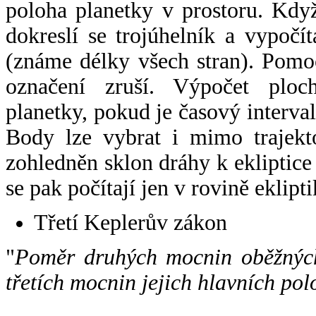
poloha planetky v prostoru. Kdy
dokreslí se trojúhelník a vypoč
(známe délky všech stran). Pomo
označení zruší. Výpočet ploch
planetky, pokud je časový interval
Body lze vybrat i mimo trajekto
zohledněn sklon dráhy k ekliptice
se pak počítají jen v rovině eklipti
Třetí Keplerův zákon
"
Poměr druhých mocnin oběžných
třetích mocnin jejich hlavních pol