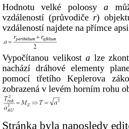
Hodnotu velké poloosy
a
může
vzdáleností (průvodiče
r
) objekt
vzdáleností najdete na přímce apsi
Vypočítanou velikost
a
lze zkont
nachází dráhové elementy plane
pomocí třetího Keplerova zák
zobrazená v levém horním rohu o
Stránka byla naposledy edi