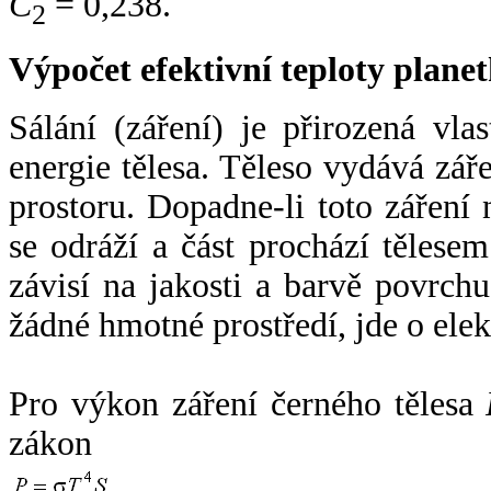
C
= 0,238.
2
Výpočet efektivní teploty plan
Sálání (záření) je přirozená vla
energie tělesa. Těleso vydává zá
prostoru. Dopadne-li toto záření n
se odráží a část prochází tělesem
závisí na jakosti a barvě povrch
žádné hmotné prostředí, jde o ele
Pro výkon záření černého tělesa
zákon