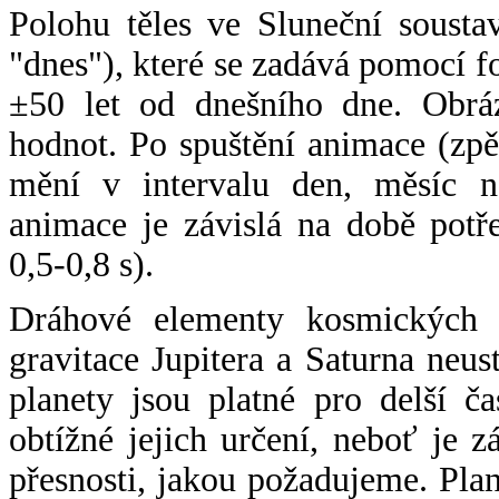
Polohu těles ve Sluneční sousta
"dnes"), které se zadává pomocí 
±50 let od dnešního dne. Obráz
hodnot. Po spuštění animace (zpě
mění v intervalu den, měsíc ne
animace je závislá na době potř
0,5-0,8 s).
Dráhové elementy kosmických t
gravitace Jupitera a Saturna neu
planety jsou platné pro delší č
obtížné jejich určení, neboť je 
přesnosti, jakou požadujeme. Pla