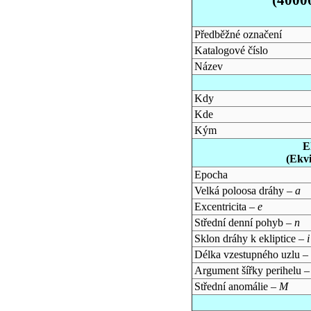
Předběžné označení
Katalogové číslo
Název
Kdy
Kde
Kým
E
(Ekv
Epocha
Velká poloosa dráhy –
a
Excentricita –
e
Střední denní pohyb –
n
Sklon dráhy k ekliptice –
i
Délka vzestupného uzlu –
Argument šířky perihelu 
Střední anomálie –
M