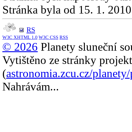
Stránka byla od 15. 1. 201
RS
W3C
XHTML 1.0
W3C
CSS
RSS
© 2026
Planety sluneční so
Vytištěno ze stránky projek
(
astronomia.zcu.cz/planety
Nahrávám...