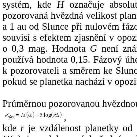
systém, kde
H
označuje absolut
pozorovaná hvězdná velikost plan
a 1 au od Slunce při nulovém fá
souvisí s efektem zjasnění v opoz
o 0,3 mag. Hodnota
G
není zná
používá hodnota 0,15. Fázový úh
k pozorovateli a směrem ke Slunc
pokud se planetka nachází v opozi
Průměrnou pozorovanou hvězdnou 
,
kde
r
je vzdálenost planetky od