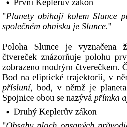
První Keplerův zákon
"
Planety obíhají kolem Slunce p
společném ohnisku je Slunce.
"
Poloha Slunce je vyznačena 
čtvereček znázorňuje polohu pr
zobrazeno modrým čtverečkem. Če
Bod na eliptické trajektorii, v n
přísluní
, bod, v němž je planet
Spojnice obou se nazývá
přímka a
Druhý Keplerův zákon
"
Obsahy ploch opsaných průvodič