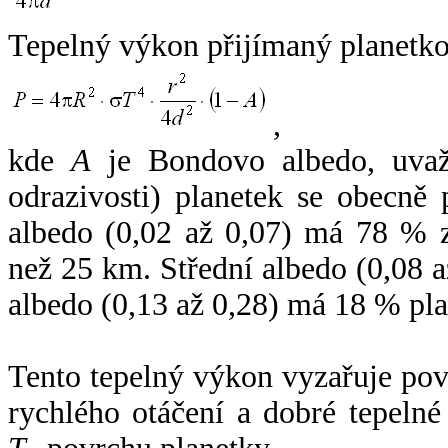
Tepelný výkon přijímaný planetko
,
kde
A
je Bondovo albedo, uvaž
odrazivosti) planetek se obecně
albedo (0,02 až 0,07) má 78 % z
než 25 km. Střední albedo (0,08 
albedo (0,13 až 0,28) má 18 % pla
Tento tepelný výkon vyzařuje po
rychlého otáčení a dobré tepelné