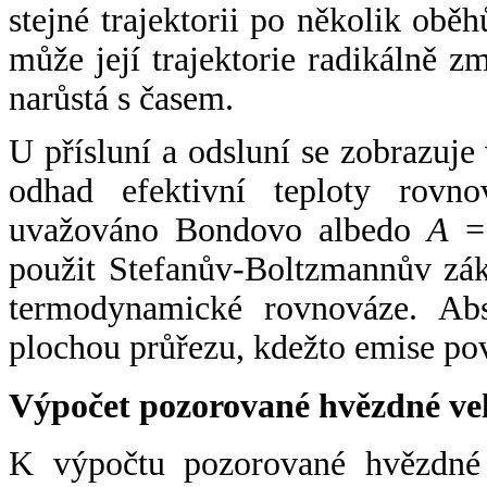
stejné trajektorii po několik oběh
může její trajektorie radikálně zm
narůstá s časem.
U přísluní a odsluní se zobrazuje
odhad efektivní teploty rovno
uvažováno Bondovo albedo
A
= 
použit Stefanův-Boltzmannův zák
termodynamické rovnováze. Abs
plochou průřezu, kdežto emise po
Výpočet pozorované hvězdné ve
K výpočtu pozorované hvězdné v