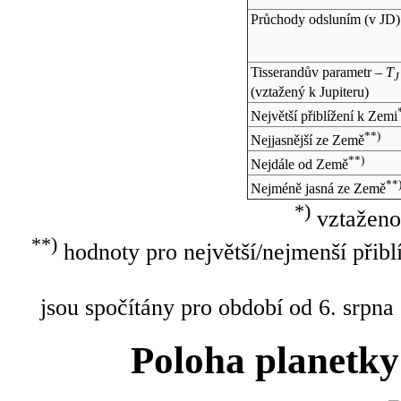
Průchody odsluním (v
JD
)
Tisserandův parametr –
T
J
(vztažený k Jupiteru)
Největší přiblížení k Zemi
**)
Nejjasnější ze Země
**)
Nejdále od Země
**
Nejméně jasná ze Země
*)
vztaženo
**)
hodnoty pro největší/nejmenší přibl
jsou spočítány pro období od 6. srpna
Poloha planetky