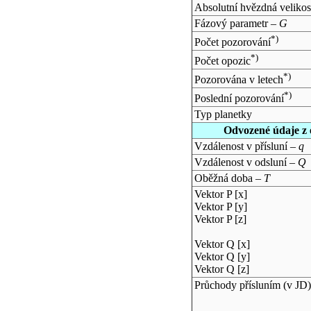
Absolutní hvězdná velikos
Fázový parametr –
G
*)
Počet pozorování
*)
Počet opozic
*)
Pozorována v letech
*)
Poslední pozorování
Typ planetky
Odvozené údaje z 
Vzdálenost v přísluní –
q
Vzdálenost v odsluní –
Q
Oběžná doba –
T
Vektor P [x]
Vektor P [y]
Vektor P [z]
Vektor Q [x]
Vektor Q [y]
Vektor Q [z]
Průchody přísluním (v
JD
)