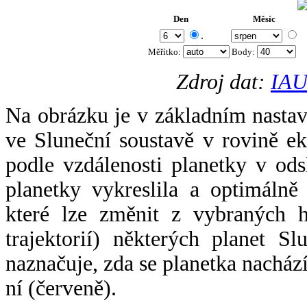
Den
Měsíc
.
Měřítko:
Body
:
Zdroj dat:
IAU
Na obrázku je v základním nastav
ve Sluneční soustavě v rovině ek
podle vzdálenosti planetky v odsl
planetky vykreslila a optimálně
které lze změnit z vybraných h
trajektorií) některých planet Sl
naznačuje, zda se planetka nacház
ní (červeně).