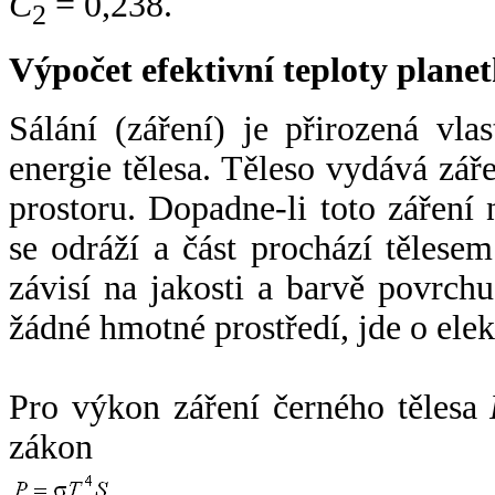
C
= 0,238.
2
Výpočet efektivní teploty plan
Sálání (záření) je přirozená vla
energie tělesa. Těleso vydává zá
prostoru. Dopadne-li toto záření n
se odráží a část prochází tělesem
závisí na jakosti a barvě povrch
žádné hmotné prostředí, jde o ele
Pro výkon záření černého tělesa
zákon