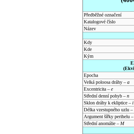
Předběžné označení
Katalogové číslo
Název
Kdy
Kde
Kým
E
(Ekv
Epocha
Velká poloosa dráhy –
a
Excentricita –
e
Střední denní pohyb –
n
Sklon dráhy k ekliptice –
i
Délka vzestupného uzlu –
Argument šířky perihelu 
Střední anomálie –
M