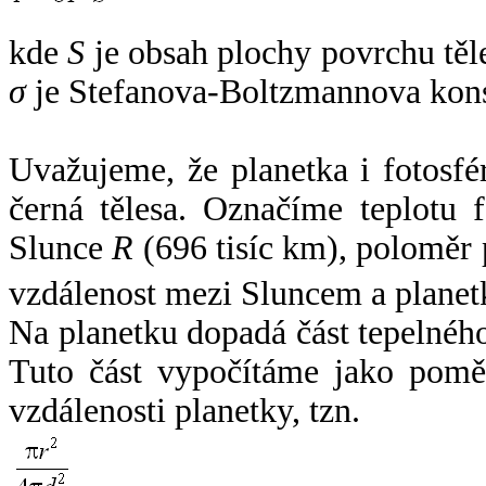
kde
S
je obsah plochy povrchu těl
σ
je Stefanova-Boltzmannova kons
Uvažujeme, že planetka i fotosfér
černá tělesa. Označíme teplotu 
Slunce
R
(696 tisíc km), poloměr
vzdálenost mezi Sluncem a plane
Na planetku dopadá část tepelnéh
Tuto část vypočítáme jako pomě
vzdálenosti planetky, tzn.