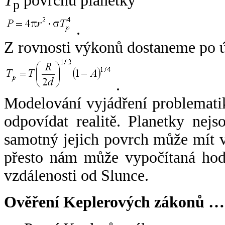
T
povrchu planetky
p
.
Z rovnosti výkonů dostaneme po 
.
Modelování vyjádření problemati
odpovídat realitě. Planetky nejso
samotný jejich povrch může mít v
přesto nám může vypočítaná hodn
vzdálenosti od Slunce.
Ověření Keplerových zákonů …