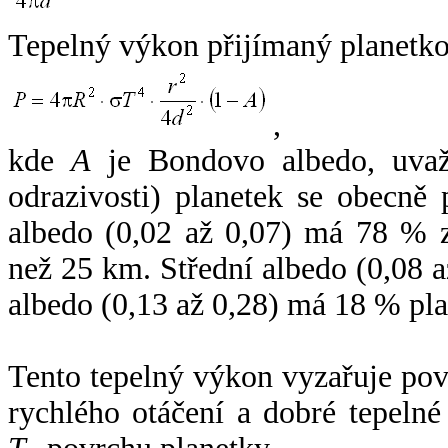
Tepelný výkon přijímaný planetko
,
kde
A
je Bondovo albedo, uvaž
odrazivosti) planetek se obecně
albedo (0,02 až 0,07) má 78 % z
než 25 km. Střední albedo (0,08 
albedo (0,13 až 0,28) má 18 % pla
Tento tepelný výkon vyzařuje po
rychlého otáčení a dobré tepelné