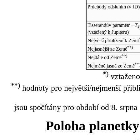
Průchody odsluním (v
JD
)
Tisserandův parametr –
T
J
(vztažený k Jupiteru)
Největší přiblížení k Zemi
**)
Nejjasnější ze Země
**)
Nejdále od Země
**
Nejméně jasná ze Země
*)
vztaženo
**)
hodnoty pro největší/nejmenší přibl
jsou spočítány pro období od 8. srpna
Poloha planetky