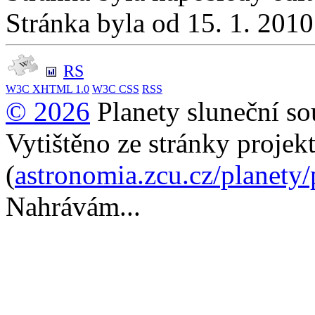
Stránka byla od 15. 1. 201
RS
W3C
XHTML 1.0
W3C
CSS
RSS
© 2026
Planety sluneční so
Vytištěno ze stránky projek
(
astronomia.zcu.cz/planety
Nahrávám...