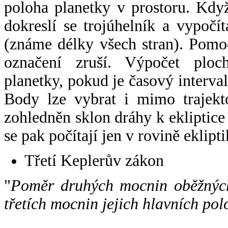
poloha planetky v prostoru. Kdy
dokreslí se trojúhelník a vypoč
(známe délky všech stran). Pomo
označení zruší. Výpočet ploch
planetky, pokud je časový interval
Body lze vybrat i mimo trajekto
zohledněn sklon dráhy k ekliptice
se pak počítají jen v rovině eklipti
Třetí Keplerův zákon
"
Poměr druhých mocnin oběžných
třetích mocnin jejich hlavních pol