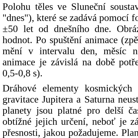
Polohu těles ve Sluneční sousta
"dnes"), které se zadává pomocí 
±50 let od dnešního dne. Obráz
hodnot. Po spuštění animace (zpě
mění v intervalu den, měsíc ne
animace je závislá na době potř
0,5-0,8 s).
Dráhové elementy kosmických t
gravitace Jupitera a Saturna neu
planety jsou platné pro delší č
obtížné jejich určení, neboť je 
přesnosti, jakou požadujeme. Pla