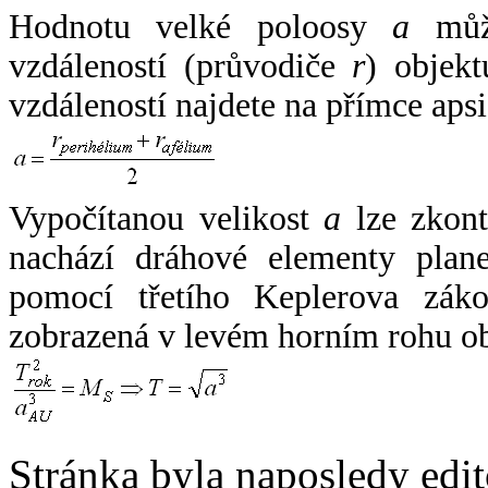
Hodnotu velké poloosy
a
může
vzdáleností (průvodiče
r
) objekt
vzdáleností najdete na přímce apsi
Vypočítanou velikost
a
lze zkont
nachází dráhové elementy plane
pomocí třetího Keplerova zák
zobrazená v levém horním rohu o
Stránka byla naposledy edi