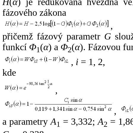
H
(
α
) je redukovaná hvězdná vel
fázového zákona
,
přičemž fázový parametr
G
slouž
funkcí
Φ
(
α
) a
Φ
(
α
). Fázovou fu
1
2
,
i
= 1, 2,
kde
,
,
a parametry
A
= 3,332;
A
= 1,8
1
2