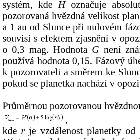
systém, kde
H
označuje absolut
pozorovaná hvězdná velikost plan
a 1 au od Slunce při nulovém fá
souvisí s efektem zjasnění v opoz
o 0,3 mag. Hodnota
G
není zná
používá hodnota 0,15. Fázový úh
k pozorovateli a směrem ke Slunc
pokud se planetka nachází v opozi
Průměrnou pozorovanou hvězdnou 
,
kde
r
je vzdálenost planetky od