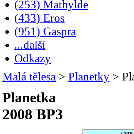
(253) Mathylde
(433) Eros
(951) Gaspra
...další
Odkazy
Malá tělesa
>
Planetky
>
Pl
Planetka
2008 BP3
(400