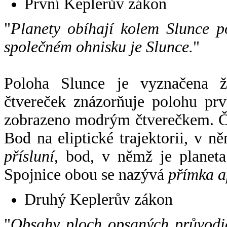
První Keplerův zákon
"
Planety obíhají kolem Slunce p
společném ohnisku je Slunce.
"
Poloha Slunce je vyznačena 
čtvereček znázorňuje polohu pr
zobrazeno modrým čtverečkem. Če
Bod na eliptické trajektorii, v n
přísluní
, bod, v němž je planet
Spojnice obou se nazývá
přímka a
Druhý Keplerův zákon
"
Obsahy ploch opsaných průvodič