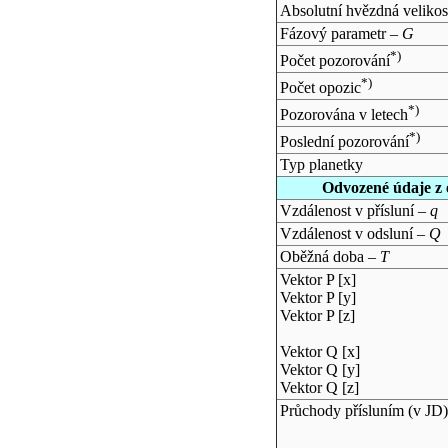
Absolutní hvězdná velikos
Fázový parametr –
G
*)
Počet pozorování
*)
Počet opozic
*)
Pozorována v letech
*)
Poslední pozorování
Typ planetky
Odvozené údaje z 
Vzdálenost v přísluní –
q
Vzdálenost v odsluní –
Q
Oběžná doba –
T
Vektor P [x]
Vektor P [y]
Vektor P [z]
Vektor Q [x]
Vektor Q [y]
Vektor Q [z]
Průchody přísluním (v
JD
)