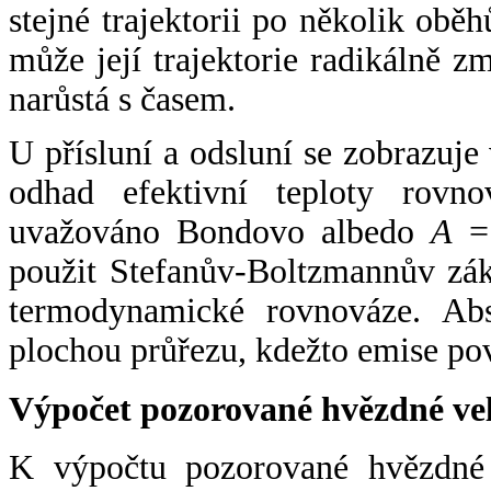
stejné trajektorii po několik oběh
může její trajektorie radikálně zm
narůstá s časem.
U přísluní a odsluní se zobrazuje
odhad efektivní teploty rovno
uvažováno Bondovo albedo
A
= 
použit Stefanův-Boltzmannův zák
termodynamické rovnováze. Abs
plochou průřezu, kdežto emise po
Výpočet pozorované hvězdné ve
K výpočtu pozorované hvězdné v