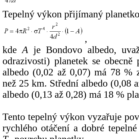
Tepelný výkon přijímaný planetko
,
kde
A
je Bondovo albedo, uvaž
odrazivosti) planetek se obecně
albedo (0,02 až 0,07) má 78 % z
než 25 km. Střední albedo (0,08 
albedo (0,13 až 0,28) má 18 % pla
Tento tepelný výkon vyzařuje po
rychlého otáčení a dobré tepelné