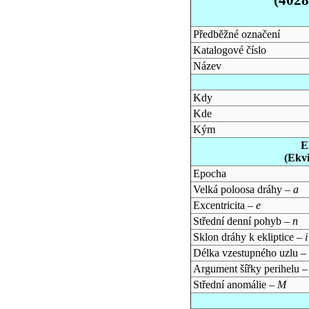
Předběžné označení
Katalogové číslo
Název
Kdy
Kde
Kým
E
(Ekv
Epocha
Velká poloosa dráhy –
a
Excentricita –
e
Střední denní pohyb –
n
Sklon dráhy k ekliptice –
i
Délka vzestupného uzlu –
Argument šířky perihelu 
Střední anomálie –
M