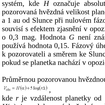
systém, kde
H
označuje absolut
pozorovaná hvězdná velikost plan
a 1 au od Slunce při nulovém fá
souvisí s efektem zjasnění v opoz
o 0,3 mag. Hodnota
G
není zná
používá hodnota 0,15. Fázový úh
k pozorovateli a směrem ke Slunc
pokud se planetka nachází v opozi
Průměrnou pozorovanou hvězdnou 
,
kde
r
je vzdálenost planetky od