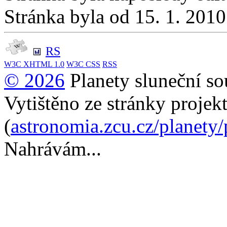
Stránka byla od 15. 1. 201
RS
W3C
XHTML 1.0
W3C
CSS
RSS
© 2026
Planety sluneční so
Vytištěno ze stránky projek
(
astronomia.zcu.cz/planety
Nahrávám...