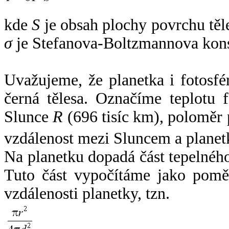
kde
S
je obsah plochy povrchu těl
σ
je Stefanova-Boltzmannova kons
Uvažujeme, že planetka i fotosfér
černá tělesa. Označíme teplotu 
Slunce
R
(696 tisíc km), poloměr
vzdálenost mezi Sluncem a plane
Na planetku dopadá část tepelnéh
Tuto část vypočítáme jako pomě
vzdálenosti planetky, tzn.