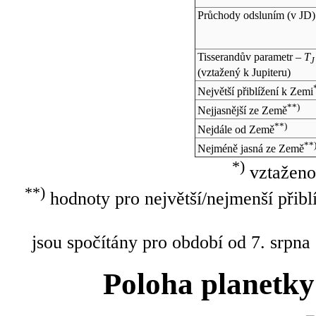
Průchody odsluním (v
JD
)
Tisserandův parametr –
T
J
(vztažený k Jupiteru)
Největší přiblížení k Zemi
**)
Nejjasnější ze Země
**)
Nejdále od Země
**
Nejméně jasná ze Země
*)
vztaženo
**)
hodnoty pro největší/nejmenší přibl
jsou spočítány pro období od 7. srpna
Poloha planetky