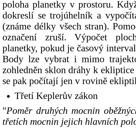
poloha planetky v prostoru. Kdy
dokreslí se trojúhelník a vypoč
(známe délky všech stran). Pomo
označení zruší. Výpočet ploch
planetky, pokud je časový interval
Body lze vybrat i mimo trajekto
zohledněn sklon dráhy k ekliptice
se pak počítají jen v rovině eklipti
Třetí Keplerův zákon
"
Poměr druhých mocnin oběžných
třetích mocnin jejich hlavních pol