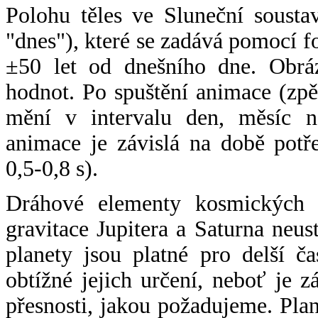
Polohu těles ve Sluneční sousta
"dnes"), které se zadává pomocí 
±50 let od dnešního dne. Obráz
hodnot. Po spuštění animace (zpě
mění v intervalu den, měsíc ne
animace je závislá na době potř
0,5-0,8 s).
Dráhové elementy kosmických t
gravitace Jupitera a Saturna neu
planety jsou platné pro delší č
obtížné jejich určení, neboť je 
přesnosti, jakou požadujeme. Pla