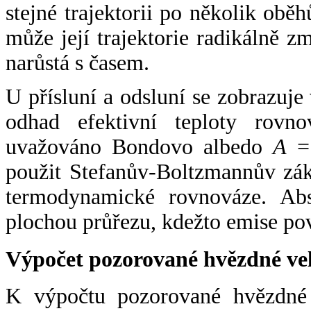
stejné trajektorii po několik oběh
může její trajektorie radikálně zm
narůstá s časem.
U přísluní a odsluní se zobrazuje
odhad efektivní teploty rovno
uvažováno Bondovo albedo
A
= 
použit Stefanův-Boltzmannův zák
termodynamické rovnováze. Abs
plochou průřezu, kdežto emise po
Výpočet pozorované hvězdné ve
K výpočtu pozorované hvězdné v