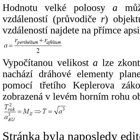
Hodnotu velké poloosy
a
může
vzdáleností (průvodiče
r
) objekt
vzdáleností najdete na přímce apsi
Vypočítanou velikost
a
lze zkont
nachází dráhové elementy plane
pomocí třetího Keplerova zák
zobrazená v levém horním rohu o
Stránka byla naposledy edi