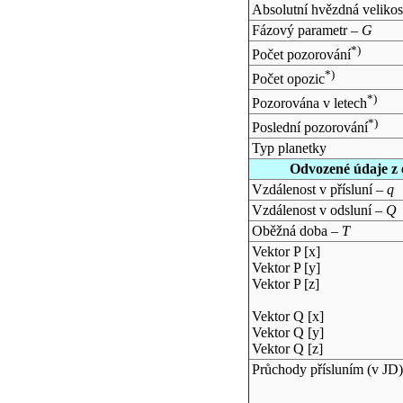
Absolutní hvězdná velikos
Fázový parametr –
G
*)
Počet pozorování
*)
Počet opozic
*)
Pozorována v letech
*)
Poslední pozorování
Typ planetky
Odvozené údaje z 
Vzdálenost v přísluní –
q
Vzdálenost v odsluní –
Q
Oběžná doba –
T
Vektor P [x]
Vektor P [y]
Vektor P [z]
Vektor Q [x]
Vektor Q [y]
Vektor Q [z]
Průchody přísluním (v
JD
)