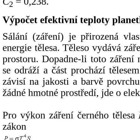
C
= 0,238.
2
Výpočet efektivní teploty plan
Sálání (záření) je přirozená vla
energie tělesa. Těleso vydává zá
prostoru. Dopadne-li toto záření n
se odráží a část prochází tělesem
závisí na jakosti a barvě povrch
žádné hmotné prostředí, jde o ele
Pro výkon záření černého tělesa
zákon