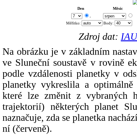
Den
Měsíc
.
Měřítko:
Body
:
Zdroj dat:
IAU
Na obrázku je v základním nastav
ve Sluneční soustavě v rovině ek
podle vzdálenosti planetky v odsl
planetky vykreslila a optimálně
které lze změnit z vybraných h
trajektorií) některých planet Sl
naznačuje, zda se planetka nacház
ní (červeně).