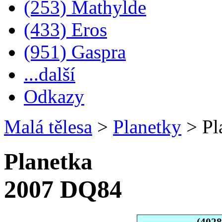
(253) Mathylde
(433) Eros
(951) Gaspra
...další
Odkazy
Malá tělesa
>
Planetky
>
Pl
Planetka
2007 DQ84
(402