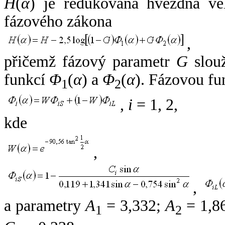
H
(
α
) je redukovaná hvězdná vel
fázového zákona
,
přičemž fázový parametr
G
slouž
funkcí
Φ
(
α
) a
Φ
(
α
). Fázovou fu
1
2
,
i
= 1, 2,
kde
,
,
a parametry
A
= 3,332;
A
= 1,8
1
2