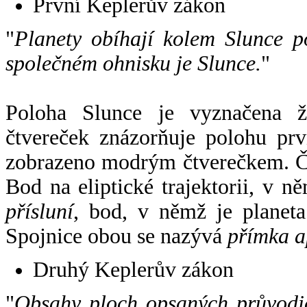
První Keplerův zákon
"
Planety obíhají kolem Slunce p
společném ohnisku je Slunce.
"
Poloha Slunce je vyznačena 
čtvereček znázorňuje polohu pr
zobrazeno modrým čtverečkem. Če
Bod na eliptické trajektorii, v n
přísluní
, bod, v němž je planet
Spojnice obou se nazývá
přímka a
Druhý Keplerův zákon
"
Obsahy ploch opsaných průvodič