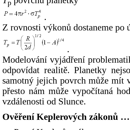
T
povrchu planetky
p
.
Z rovnosti výkonů dostaneme po 
.
Modelování vyjádření problemati
odpovídat realitě. Planetky nejso
samotný jejich povrch může mít v
přesto nám může vypočítaná hodn
vzdálenosti od Slunce.
Ověření Keplerových zákonů …