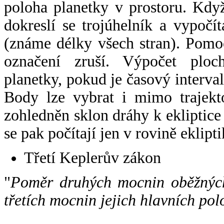
poloha planetky v prostoru. Kdy
dokreslí se trojúhelník a vypoč
(známe délky všech stran). Pomo
označení zruší. Výpočet ploch
planetky, pokud je časový interval
Body lze vybrat i mimo trajekto
zohledněn sklon dráhy k ekliptice
se pak počítají jen v rovině eklipti
Třetí Keplerův zákon
"
Poměr druhých mocnin oběžných
třetích mocnin jejich hlavních pol