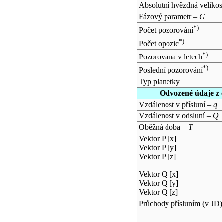
Absolutní hvězdná velikos
Fázový parametr –
G
*)
Počet pozorování
*)
Počet opozic
*)
Pozorována v letech
*)
Poslední pozorování
Typ planetky
Odvozené údaje z 
Vzdálenost v přísluní –
q
Vzdálenost v odsluní –
Q
Oběžná doba –
T
Vektor P [x]
Vektor P [y]
Vektor P [z]
Vektor Q [x]
Vektor Q [y]
Vektor Q [z]
Průchody přísluním (v
JD
)