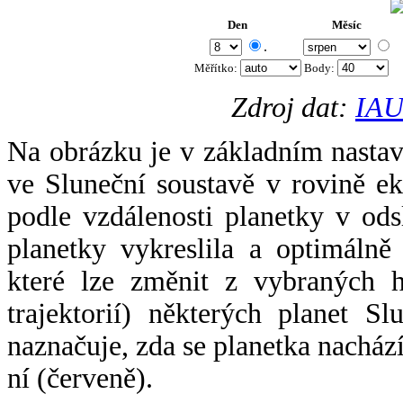
Den
Měsíc
.
Měřítko:
Body
:
Zdroj dat:
IAU
Na obrázku je v základním nastav
ve Sluneční soustavě v rovině ek
podle vzdálenosti planetky v odsl
planetky vykreslila a optimálně
které lze změnit z vybraných h
trajektorií) některých planet Sl
naznačuje, zda se planetka nacház
ní (červeně).