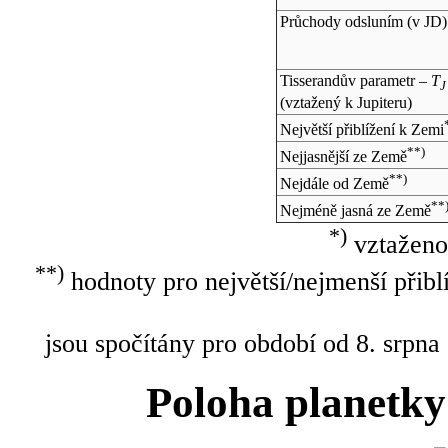
Průchody odsluním (v
JD
)
Tisserandův parametr –
T
J
(vztažený k Jupiteru)
Největší přiblížení k Zemi
**)
Nejjasnější ze Země
**)
Nejdále od Země
**
Nejméně jasná ze Země
*)
vztaženo
**)
hodnoty pro největší/nejmenší přibl
jsou spočítány pro období od 8. srpna
Poloha planetky