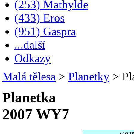
(253) Mathylde
(433) Eros
(951) Gaspra
...další
Odkazy
Malá tělesa
>
Planetky
>
Pl
Planetka
2007 WY7
(403