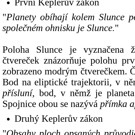
První Keplerův zákon
"
Planety obíhají kolem Slunce p
společném ohnisku je Slunce.
"
Poloha Slunce je vyznačena 
čtvereček znázorňuje polohu pr
zobrazeno modrým čtverečkem. Če
Bod na eliptické trajektorii, v n
přísluní
, bod, v němž je planet
Spojnice obou se nazývá
přímka a
Druhý Keplerův zákon
"
Obsahy ploch opsaných průvodič