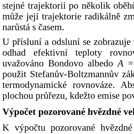
stejné trajektorii po několik oběh
může její trajektorie radikálně zm
narůstá s časem.
U přísluní a odsluní se zobrazuje
odhad efektivní teploty rovno
uvažováno Bondovo albedo
A
= 
použit Stefanův-Boltzmannův zák
termodynamické rovnováze. Abs
plochou průřezu, kdežto emise po
Výpočet pozorované hvězdné ve
K výpočtu pozorované hvězdné v