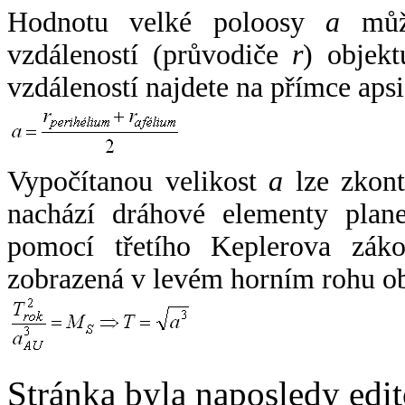
Hodnotu velké poloosy
a
může
vzdáleností (průvodiče
r
) objekt
vzdáleností najdete na přímce apsi
Vypočítanou velikost
a
lze zkont
nachází dráhové elementy plane
pomocí třetího Keplerova zák
zobrazená v levém horním rohu o
Stránka byla naposledy edi