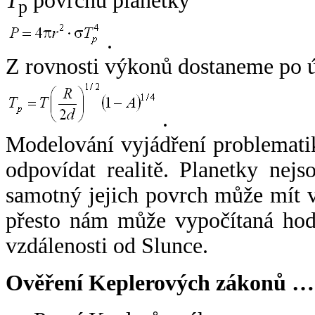
T
povrchu planetky
p
.
Z rovnosti výkonů dostaneme po 
.
Modelování vyjádření problemati
odpovídat realitě. Planetky nejso
samotný jejich povrch může mít v
přesto nám může vypočítaná hodn
vzdálenosti od Slunce.
Ověření Keplerových zákonů …