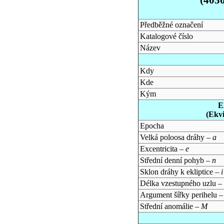
Předběžné označení
Katalogové číslo
Název
Kdy
Kde
Kým
E
(Ekv
Epocha
Velká poloosa dráhy –
a
Excentricita –
e
Střední denní pohyb –
n
Sklon dráhy k ekliptice –
i
Délka vzestupného uzlu –
Argument šířky perihelu 
Střední anomálie –
M