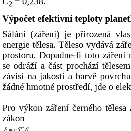
C
= 0,238.
2
Výpočet efektivní teploty plan
Sálání (záření) je přirozená vla
energie tělesa. Těleso vydává zá
prostoru. Dopadne-li toto záření n
se odráží a část prochází tělesem
závisí na jakosti a barvě povrch
žádné hmotné prostředí, jde o ele
Pro výkon záření černého tělesa
zákon