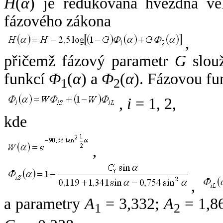
H
(
α
) je redukovaná hvězdná vel
fázového zákona
,
přičemž fázový parametr
G
slouž
funkcí
Φ
(
α
) a
Φ
(
α
). Fázovou fu
1
2
,
i
= 1, 2,
kde
,
,
a parametry
A
= 3,332;
A
= 1,8
1
2