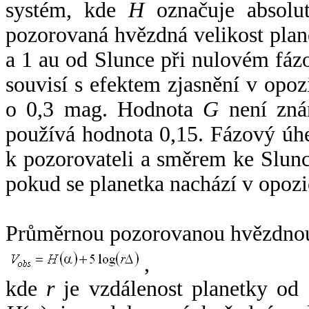
systém, kde
H
označuje absolut
pozorovaná hvězdná velikost plan
a 1 au od Slunce při nulovém fá
souvisí s efektem zjasnění v opoz
o 0,3 mag. Hodnota
G
není zná
používá hodnota 0,15. Fázový úh
k pozorovateli a směrem ke Slunc
pokud se planetka nachází v opozi
Průměrnou pozorovanou hvězdnou 
,
kde
r
je vzdálenost planetky od