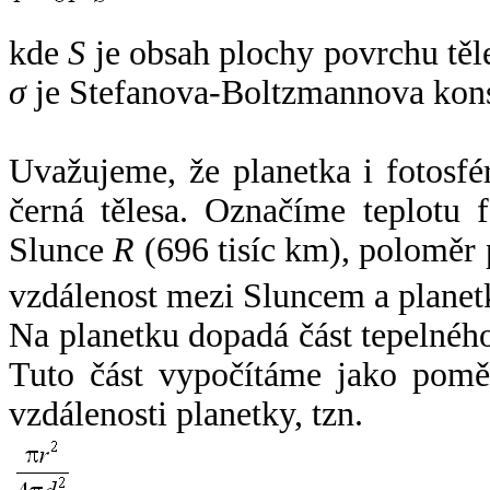
kde
S
je obsah plochy povrchu těl
σ
je Stefanova-Boltzmannova kons
Uvažujeme, že planetka i fotosfér
černá tělesa. Označíme teplotu 
Slunce
R
(696 tisíc km), poloměr
vzdálenost mezi Sluncem a plane
Na planetku dopadá část tepelnéh
Tuto část vypočítáme jako pomě
vzdálenosti planetky, tzn.