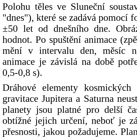
Polohu těles ve Sluneční sousta
"dnes"), které se zadává pomocí 
±50 let od dnešního dne. Obráz
hodnot. Po spuštění animace (zpě
mění v intervalu den, měsíc ne
animace je závislá na době potř
0,5-0,8 s).
Dráhové elementy kosmických t
gravitace Jupitera a Saturna neu
planety jsou platné pro delší č
obtížné jejich určení, neboť je 
přesnosti, jakou požadujeme. Pla