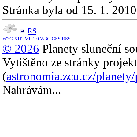
Stránka byla od 15. 1. 201
RS
W3C
XHTML 1.0
W3C
CSS
RSS
© 2026
Planety sluneční so
Vytištěno ze stránky projek
(
astronomia.zcu.cz/planety
Nahrávám...