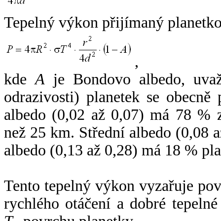
Tepelný výkon přijímaný planetko
,
kde
A
je Bondovo albedo, uvaž
odrazivosti) planetek se obecně
albedo (0,02 až 0,07) má 78 % z
než 25 km. Střední albedo (0,08 
albedo (0,13 až 0,28) má 18 % pla
Tento tepelný výkon vyzařuje po
rychlého otáčení a dobré tepelné