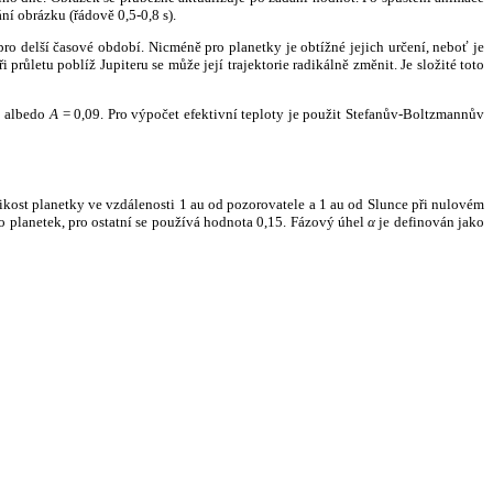
ní obrázku (řádově 0,5-0,8 s).
ro delší časové období. Nicméně pro planetky je obtížné jejich určení, neboť je
růletu poblíž Jupiteru se může její trajektorie radikálně změnit. Je složité toto
o albedo
A
= 0,09. Pro výpočet efektivní teploty je použit Stefanův-Boltzmannův
kost planetky ve vzdálenosti 1 au od pozorovatele a 1 au od Slunce při nulovém
planetek, pro ostatní se používá hodnota 0,15. Fázový úhel
α
je definován jako