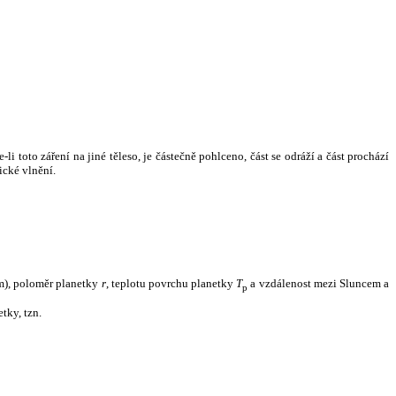
i toto záření na jiné těleso, je částečně pohlceno, část se odráží a část prochází
ické vlnění.
m), poloměr planetky
r
, teplotu povrchu planetky
T
a vzdálenost mezi Sluncem a
p
tky, tzn.