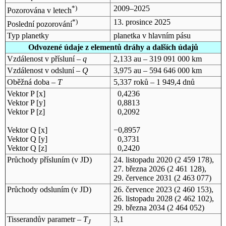
*)
2009–2025
Pozorována v letech
*)
13. prosince 2025
Poslední pozorování
Typ planetky
planetka v hlavním pásu
Odvozené údaje z elementů dráhy a dalších údajů
Vzdálenost v přísluní –
q
2,133 au – 319 091 000 km
Vzdálenost v odsluní –
Q
3,975 au – 594 646 000 km
Oběžná doba –
T
5,337 roků – 1 949,4 dnů
Vektor P [x]
0,4236
Vektor P [y]
0,8813
Vektor P [z]
0,2092
Vektor Q [x]
−0,8957
Vektor Q [y]
0,3731
Vektor Q [z]
0,2420
Průchody přísluním (v
JD
)
24. listopadu 2020
(2 459 178),
27. března 2026
(2 461 128),
29. července 2031
(2 463 077)
Průchody odsluním (v
JD
)
26. července 2023
(2 460 153),
26. listopadu 2028
(2 462 102),
29. března 2034
(2 464 052)
Tisserandův parametr –
T
3,1
J