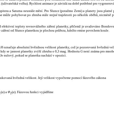
k (uživatelská volba). Rychlost animace je závislá na době potřebné pro vygenerová
itera a Saturna neustále mění. Pro Slunce (potažmo Zemi) a planety jsou platné p
 může pohybovat po zhruba stále stejné trajektorii po několik oběhů, nicméně při p
had efektivní teploty rovnovážného záření planetky, přičemž je uvažováno Bondov
záření od Slunce planetkou je plochou průřezu, kdežto emise povrchem koule.
e
H
označuje absolutní hvězdnou velikost planetky, což je pozorovaná hvězdná veli
i, kdy se jasnost planetky zvýší zhruba o 0,3 mag. Hodnota
G
není známa pro mnoho 
Je nulový, pokud se planetka nachází v opozici.
edukovaná hvězdná velikost. Její velikost vypočteme pomocí fázového zákona
(
α
) a
Φ
(
α
). Fázovou funkci vyjádříme
1
2