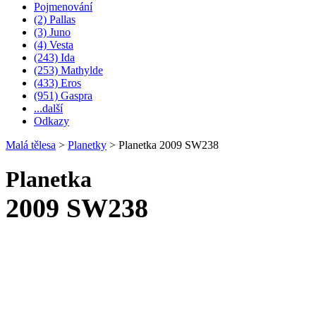
Pojmenování
(2) Pallas
(3) Juno
(4) Vesta
(243) Ida
(253) Mathylde
(433) Eros
(951) Gaspra
...další
Odkazy
Malá tělesa
>
Planetky
>
Planetka 2009 SW238
Planetka
2009 SW238