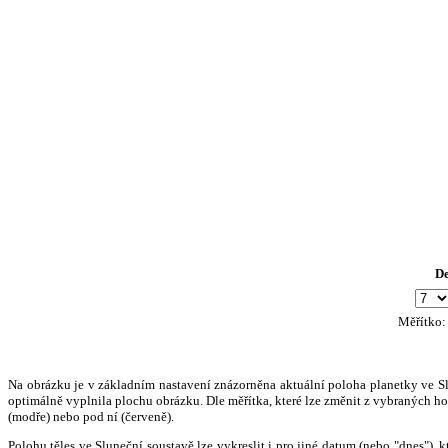
D
Měřítko
Na obrázku je v základním nastavení znázorněna aktuální poloha planetky ve Slun
optimálně vyplnila plochu obrázku. Dle měřítka, které lze změnit z vybraných hod
(modře) nebo pod ní (červeně).
Polohu těles ve Sluneční soustavě lze vykreslit i pro jiné datum (nebo "dnes")