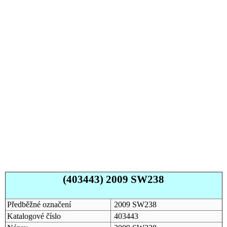
(403443) 2009 SW238
Předběžné označení
2009 SW238
Katalogové číslo
403443