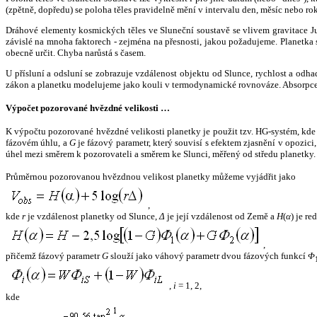
(zpětně, dopředu) se poloha těles pravidelně mění v intervalu den, měsíc nebo ro
Dráhové elementy kosmických těles ve Sluneční soustavě se vlivem gravitace Jup
závislé na mnoha faktorech - zejména na přesnosti, jakou požadujeme. Planetka se
obecně určit. Chyba narůstá s časem.
U přísluní a odsluní se zobrazuje vzdálenost objektu od Slunce, rychlost a od
zákon a planetku modelujeme jako kouli v termodynamické rovnováze. Absorpce 
Výpočet pozorované hvězdné velikosti …
K výpočtu pozorované hvězdné velikosti planetky je použit tzv. HG-systém, kd
fázovém úhlu, a
G
je fázový parametr, který souvisí s efektem zjasnění v opozic
úhel mezi směrem k pozorovateli a směrem ke Slunci, měřený od středu planetky. 
Průměrnou pozorovanou hvězdnou velikost planetky můžeme vyjádřit jako
,
kde
r
je vzdálenost planetky od Slunce,
Δ
je její vzdálenost od Země a
H
(
α
) je r
,
přičemž fázový parametr
G
slouží jako váhový parametr dvou fázových funkcí
Φ
,
i
= 1, 2,
kde