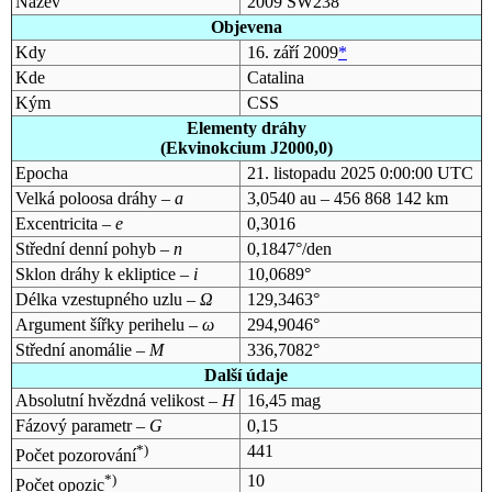
Název
2009 SW238
Objevena
Kdy
16. září 2009
*
Kde
Catalina
Kým
CSS
Elementy dráhy
(Ekvinokcium J2000,0)
Epocha
21. listopadu 2025 0:00:00 UTC
Velká poloosa dráhy –
a
3,0540 au – 456 868 142 km
Excentricita –
e
0,3016
Střední denní pohyb –
n
0,1847°/den
Sklon dráhy k ekliptice –
i
10,0689°
Délka vzestupného uzlu –
Ω
129,3463°
Argument šířky perihelu –
ω
294,9046°
Střední anomálie –
M
336,7082°
Další údaje
Absolutní hvězdná velikost –
H
16,45 mag
Fázový parametr –
G
0,15
*)
441
Počet pozorování
*)
10
Počet opozic