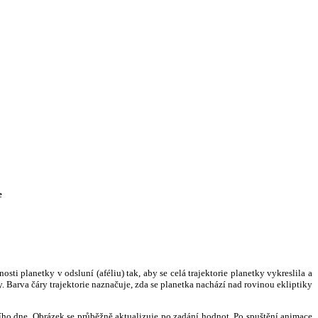
e
i planetky v odsluní (aféliu) tak, aby se celá trajektorie planetky vykreslila a
. Barva čáry trajektorie naznačuje, zda se planetka nachází nad rovinou ekliptiky
ního dne. Obrázek se průběžně aktualizuje po zadání hodnot. Po spuštění animace