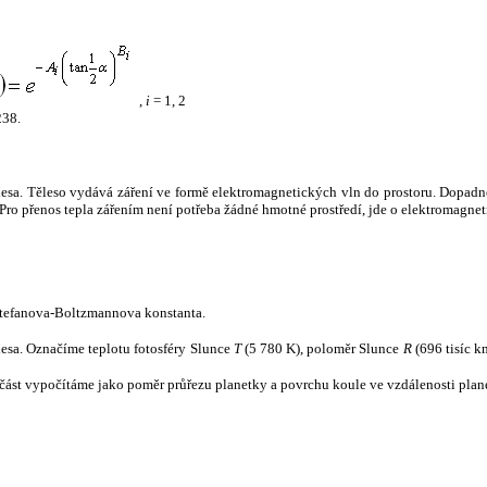
,
i
= 1, 2
238.
tělesa. Těleso vydává záření ve formě elektromagnetických vln do prostoru. Dopadne-l
u. Pro přenos tepla zářením není potřeba žádné hmotné prostředí, jde o elektromagnet
tefanova-Boltzmannova konstanta.
tělesa. Označíme teplotu fotosféry Slunce
T
(5 780 K), poloměr Slunce
R
(696 tisíc k
část vypočítáme jako poměr průřezu planetky a povrchu koule ve vzdálenosti plane