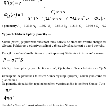
,
,
a parametry
A
= 3,332;
A
= 1,862;
B
= 0,631;
B
= 1,218;
C
= 0,986 a
C
= 0,
1
2
1
2
1
2
Výpočet efektivní teploty planetky …
Sálání (záření) je přirozená vlastnost těles, souvisí se změnami vnitřní energie 
tělesem. Pohltivost a odrazivost záření u tělesa závisí na jakosti a barvě povrch
Pro výkon záření černého tělesa
P
platí upravený Stefanův-Boltzmannův zákon
2
kde
S
je obsah plochy povrchu tělesa v m
,
T
je teplota tělesa v kelvinech a
σ
je S
Uvažujeme, že planetka i fotosféra Slunce vysílají i přijímají záření jako černá 
planetkou
d
.
Na planetku dopadá část tepelného záření vyzařovaného fotosférou Slunce. Tuto 
Tepelný výkon přijímaný planetkou od fotosféry Slunce je