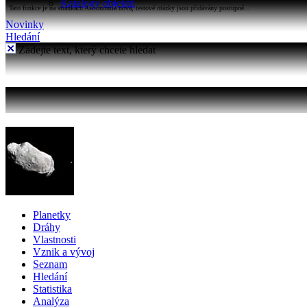
Katalogy objektů
Tato funkce je na stránkách Astronomia nová, testové otázky jsou přidávány postupně...
Novinky
Hledání
Zadejte text, který chcete hledat
Planetky
Dráhy
Vlastnosti
Vznik a vývoj
Seznam
Hledání
Statistika
Analýza