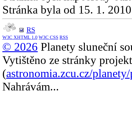
Stránka byla od 15. 1. 201
RS
W3C
XHTML 1.0
W3C
CSS
RSS
© 2026
Planety sluneční so
Vytištěno ze stránky projek
(
astronomia.zcu.cz/planety
Nahrávám...