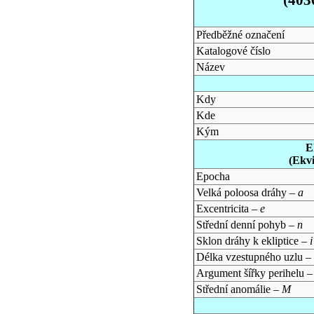
Předběžné označení
Katalogové číslo
Název
Kdy
Kde
Kým
E
(Ekv
Epocha
Velká poloosa dráhy –
a
Excentricita –
e
Střední denní pohyb –
n
Sklon dráhy k ekliptice –
i
Délka vzestupného uzlu –
Argument šířky perihelu 
Střední anomálie –
M