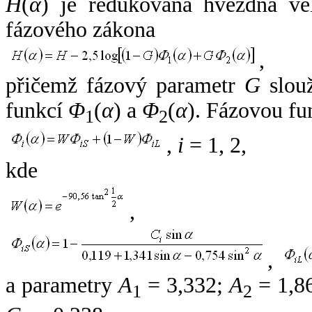
H
(
α
) je redukovaná hvězdná vel
fázového zákona
,
přičemž fázový parametr
G
slouž
funkcí
Φ
(
α
) a
Φ
(
α
). Fázovou fu
1
2
,
i
= 1, 2,
kde
,
,
a parametry
A
= 3,332;
A
= 1,8
1
2