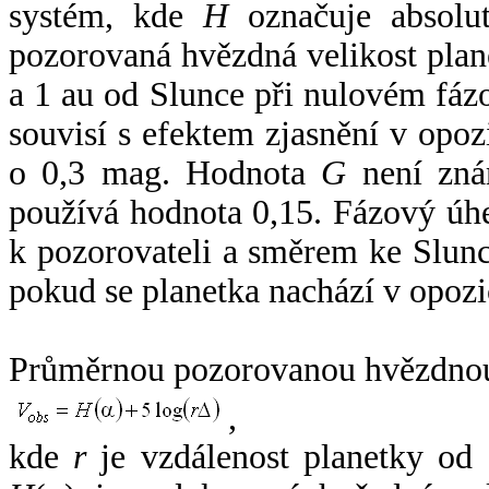
systém, kde
H
označuje absolut
pozorovaná hvězdná velikost plan
a 1 au od Slunce při nulovém fá
souvisí s efektem zjasnění v opoz
o 0,3 mag. Hodnota
G
není zná
používá hodnota 0,15. Fázový úh
k pozorovateli a směrem ke Slunc
pokud se planetka nachází v opozi
Průměrnou pozorovanou hvězdnou 
,
kde
r
je vzdálenost planetky od