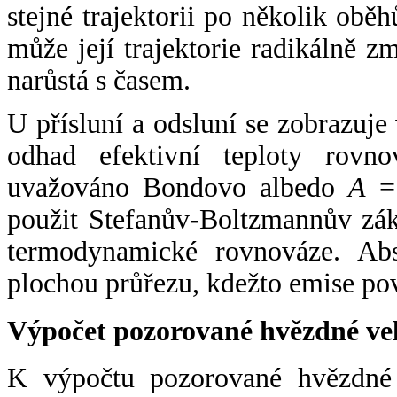
stejné trajektorii po několik oběh
může její trajektorie radikálně zm
narůstá s časem.
U přísluní a odsluní se zobrazuje
odhad efektivní teploty rovno
uvažováno Bondovo albedo
A
= 
použit Stefanův-Boltzmannův zák
termodynamické rovnováze. Abs
plochou průřezu, kdežto emise po
Výpočet pozorované hvězdné ve
K výpočtu pozorované hvězdné v