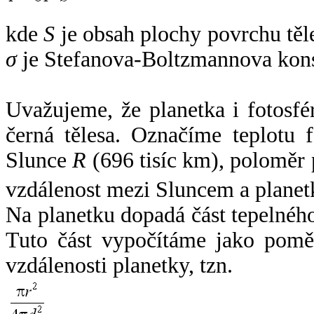
kde
S
je obsah plochy povrchu těl
σ
je Stefanova-Boltzmannova kons
Uvažujeme, že planetka i fotosfér
černá tělesa. Označíme teplotu 
Slunce
R
(696 tisíc km), poloměr
vzdálenost mezi Sluncem a plane
Na planetku dopadá část tepelnéh
Tuto část vypočítáme jako pomě
vzdálenosti planetky, tzn.