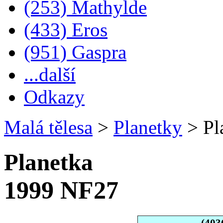
(253) Mathylde
(433) Eros
(951) Gaspra
...další
Odkazy
Malá tělesa
>
Planetky
>
Pl
Planetka
1999 NF27
(403