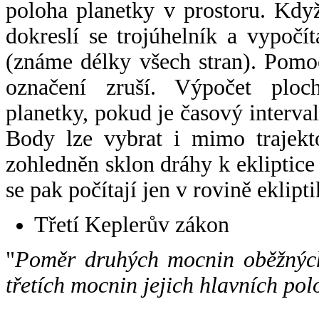
poloha planetky v prostoru. Kdy
dokreslí se trojúhelník a vypoč
(známe délky všech stran). Pomo
označení zruší. Výpočet ploch
planetky, pokud je časový interval
Body lze vybrat i mimo trajekto
zohledněn sklon dráhy k ekliptice
se pak počítají jen v rovině eklipti
Třetí Keplerův zákon
"
Poměr druhých mocnin oběžných
třetích mocnin jejich hlavních pol