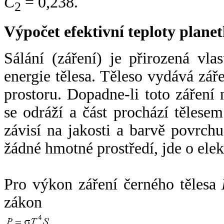
C
= 0,238.
2
Výpočet efektivní teploty plan
Sálání (záření) je přirozená vla
energie tělesa. Těleso vydává zá
prostoru. Dopadne-li toto záření n
se odráží a část prochází tělesem
závisí na jakosti a barvě povrch
žádné hmotné prostředí, jde o ele
Pro výkon záření černého tělesa
zákon