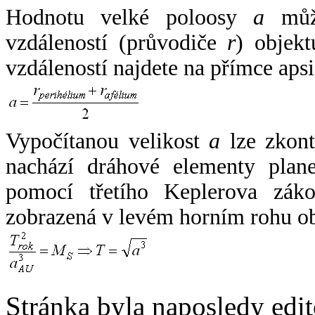
Hodnotu velké poloosy
a
může
vzdáleností (průvodiče
r
) objekt
vzdáleností najdete na přímce apsi
Vypočítanou velikost
a
lze zkont
nachází dráhové elementy plane
pomocí třetího Keplerova zák
zobrazená v levém horním rohu o
Stránka byla naposledy edi