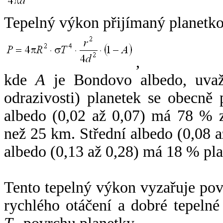
Tepelný výkon přijímaný planetko
,
kde
A
je Bondovo albedo, uvaž
odrazivosti) planetek se obecně
albedo (0,02 až 0,07) má 78 % z
než 25 km. Střední albedo (0,08 
albedo (0,13 až 0,28) má 18 % pla
Tento tepelný výkon vyzařuje po
rychlého otáčení a dobré tepelné