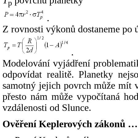
T
povrchu planetky
p
.
Z rovnosti výkonů dostaneme po 
.
Modelování vyjádření problemati
odpovídat realitě. Planetky nejso
samotný jejich povrch může mít v
přesto nám může vypočítaná hodn
vzdálenosti od Slunce.
Ověření Keplerových zákonů …