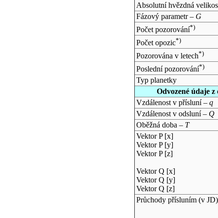
Absolutní hvězdná velikos
Fázový parametr –
G
*)
Počet pozorování
*)
Počet opozic
*)
Pozorována v letech
*)
Poslední pozorování
Typ planetky
Odvozené údaje z 
Vzdálenost v přísluní –
q
Vzdálenost v odsluní –
Q
Oběžná doba –
T
Vektor P [x]
Vektor P [y]
Vektor P [z]
Vektor Q [x]
Vektor Q [y]
Vektor Q [z]
Průchody přísluním (v
JD
)