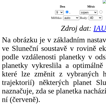
Den
Měsíc
.
Měřítko:
Body
:
Zdroj dat:
IAU
Na obrázku je v základním nastav
ve Sluneční soustavě v rovině ek
podle vzdálenosti planetky v odsl
planetky vykreslila a optimálně
které lze změnit z vybraných h
trajektorií) některých planet Sl
naznačuje, zda se planetka nacház
ní (červeně).