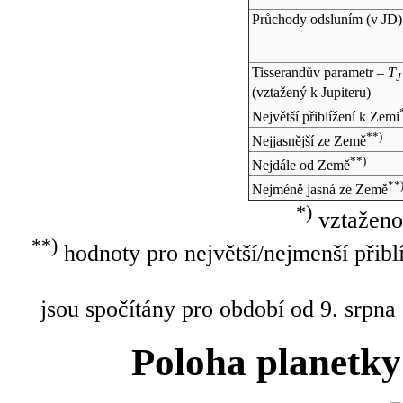
Průchody odsluním (v
JD
)
Tisserandův parametr –
T
J
(vztažený k Jupiteru)
Největší přiblížení k Zemi
**)
Nejjasnější ze Země
**)
Nejdále od Země
**
Nejméně jasná ze Země
*)
vztaženo
**)
hodnoty pro největší/nejmenší přibl
jsou spočítány pro období od 9. srpna
Poloha planetky