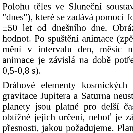
Polohu těles ve Sluneční sousta
"dnes"), které se zadává pomocí 
±50 let od dnešního dne. Obráz
hodnot. Po spuštění animace (zpě
mění v intervalu den, měsíc ne
animace je závislá na době potř
0,5-0,8 s).
Dráhové elementy kosmických t
gravitace Jupitera a Saturna neu
planety jsou platné pro delší č
obtížné jejich určení, neboť je 
přesnosti, jakou požadujeme. Pla