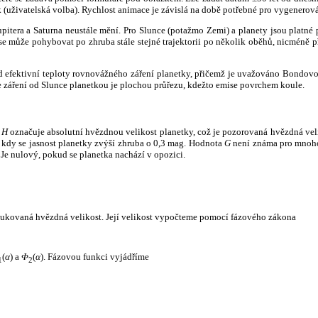
k (uživatelská volba). Rychlost animace je závislá na době potřebné pro vygenerová
itera a Saturna neustále mění. Pro Slunce (potažmo Zemi) a planety jsou platné p
 může pohybovat po zhruba stále stejné trajektorii po několik oběhů, nicméně při p
had efektivní teploty rovnovážného záření planetky, přičemž je uvažováno Bondov
záření od Slunce planetkou je plochou průřezu, kdežto emise povrchem koule.
e
H
označuje absolutní hvězdnou velikost planetky, což je pozorovaná hvězdná veli
i, kdy se jasnost planetky zvýší zhruba o 0,3 mag. Hodnota
G
není známa pro mnoho 
Je nulový, pokud se planetka nachází v opozici.
edukovaná hvězdná velikost. Její velikost vypočteme pomocí fázového zákona
(
α
) a
Φ
(
α
). Fázovou funkci vyjádříme
1
2