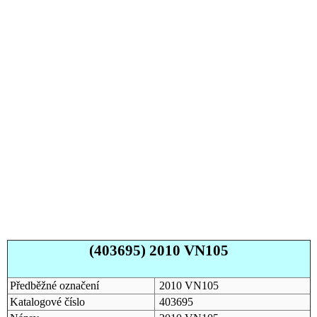
(403695) 2010 VN105
Předběžné označení
2010 VN105
Katalogové číslo
403695