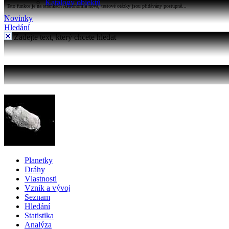
Katalogy objektů
Tato funkce je na stránkách Astronomia nová, testové otázky jsou přidávány postupně...
Novinky
Hledání
Zadejte text, který chcete hledat
Planetky
Dráhy
Vlastnosti
Vznik a vývoj
Seznam
Hledání
Statistika
Analýza