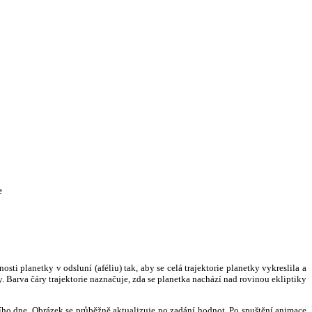
e
i planetky v odsluní (aféliu) tak, aby se celá trajektorie planetky vykreslila a
. Barva čáry trajektorie naznačuje, zda se planetka nachází nad rovinou ekliptiky
ního dne. Obrázek se průběžně aktualizuje po zadání hodnot. Po spuštění animace