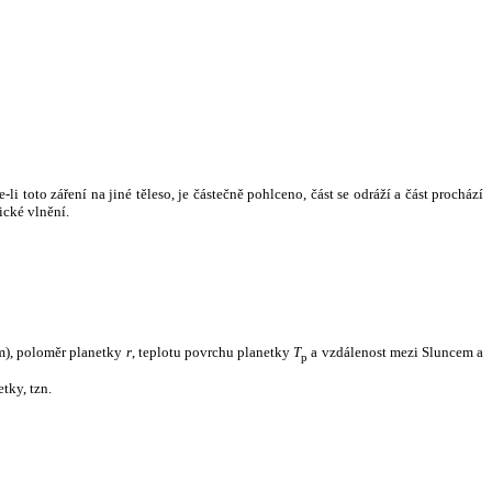
i toto záření na jiné těleso, je částečně pohlceno, část se odráží a část prochází
ické vlnění.
m), poloměr planetky
r
, teplotu povrchu planetky
T
a vzdálenost mezi Sluncem a
p
tky, tzn.