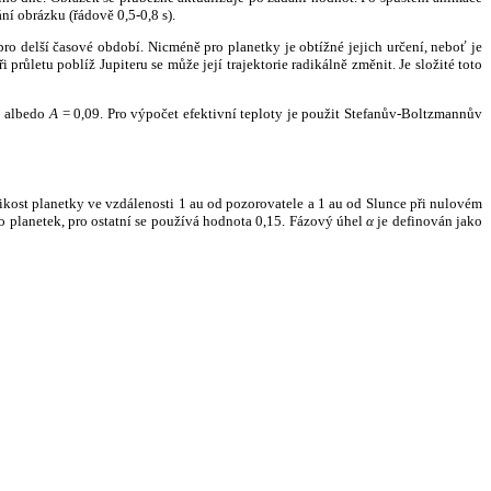
ní obrázku (řádově 0,5-0,8 s).
ro delší časové období. Nicméně pro planetky je obtížné jejich určení, neboť je
růletu poblíž Jupiteru se může její trajektorie radikálně změnit. Je složité toto
o albedo
A
= 0,09. Pro výpočet efektivní teploty je použit Stefanův-Boltzmannův
kost planetky ve vzdálenosti 1 au od pozorovatele a 1 au od Slunce při nulovém
planetek, pro ostatní se používá hodnota 0,15. Fázový úhel
α
je definován jako