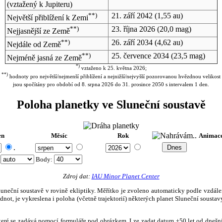
(vztažený k Jupiteru)
**)
21. září 2042
(1,55 au)
Největší přiblížení k Zemi
**)
23. října 2026
(20,0 mag)
Nejjasnější ze Země
**)
26. září 2034
(4,62 au)
Nejdále od Země
**)
25. července 2034
(23,5 mag)
Nejméně jasná ze Země
*)
vztaženo k 25. května 2026;
**)
hodnoty pro největší/nejmenší přiblížení a nejnižší/nejvyšší pozorovanou hvězdnou velikost
jsou spočítány pro období od 8. srpna 2026 do 31. prosince 2050 s intervalem 1 den.
Poloha planetky ve Sluneční soustavě
en
Měsíc
Rok
Animac
.
:
Body
:
Zdroj dat:
IAU Minor Planet Center
eční soustavě v rovině ekliptiky. Měřítko je zvoleno automaticky podle vzdálenost
not, je vykreslena i poloha (včetně trajektorií) některých planet Sluneční soustavy
, které se zadává pomocí formuláře pod obrázkem. Lze zadat datum ±50 let od dneš