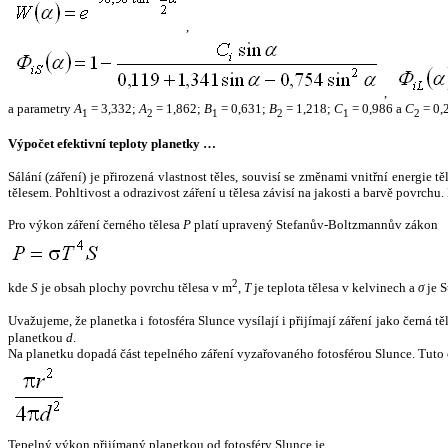
,
,
a parametry
A
= 3,332;
A
= 1,862;
B
= 0,631;
B
= 1,218;
C
= 0,986 a
C
= 0,
1
2
1
2
1
2
Výpočet efektivní teploty planetky …
Sálání (záření) je přirozená vlastnost těles, souvisí se změnami vnitřní energie 
tělesem. Pohltivost a odrazivost záření u tělesa závisí na jakosti a barvě povrch
Pro výkon záření černého tělesa
P
platí upravený Stefanův-Boltzmannův zákon
2
kde
S
je obsah plochy povrchu tělesa v m
,
T
je teplota tělesa v kelvinech a
σ
je S
Uvažujeme, že planetka i fotosféra Slunce vysílají i přijímají záření jako černá 
planetkou
d
.
Na planetku dopadá část tepelného záření vyzařovaného fotosférou Slunce. Tuto 
Tepelný výkon přijímaný planetkou od fotosféry Slunce je