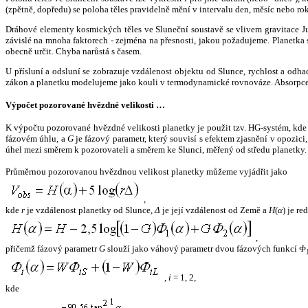
(zpětně, dopředu) se poloha těles pravidelně mění v intervalu den, měsíc nebo ro
Dráhové elementy kosmických těles ve Sluneční soustavě se vlivem gravitace Jup
závislé na mnoha faktorech - zejména na přesnosti, jakou požadujeme. Planetka se
obecně určit. Chyba narůstá s časem.
U přísluní a odsluní se zobrazuje vzdálenost objektu od Slunce, rychlost a od
zákon a planetku modelujeme jako kouli v termodynamické rovnováze. Absorpce 
Výpočet pozorované hvězdné velikosti …
K výpočtu pozorované hvězdné velikosti planetky je použit tzv. HG-systém, kd
fázovém úhlu, a
G
je fázový parametr, který souvisí s efektem zjasnění v opozic
úhel mezi směrem k pozorovateli a směrem ke Slunci, měřený od středu planetky. 
Průměrnou pozorovanou hvězdnou velikost planetky můžeme vyjádřit jako
,
kde
r
je vzdálenost planetky od Slunce,
Δ
je její vzdálenost od Země a
H
(
α
) je r
,
přičemž fázový parametr
G
slouží jako váhový parametr dvou fázových funkcí
Φ
,
i
= 1, 2,
kde