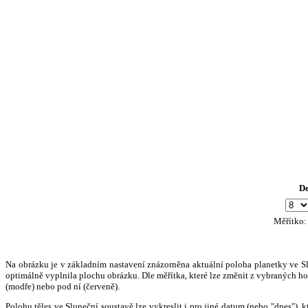
D
Měřítko
Na obrázku je v základním nastavení znázorněna aktuální poloha planetky ve Slun
optimálně vyplnila plochu obrázku. Dle měřítka, které lze změnit z vybraných hod
(modře) nebo pod ní (červeně).
Polohu těles ve Sluneční soustavě lze vykreslit i pro jiné datum (nebo "dnes")