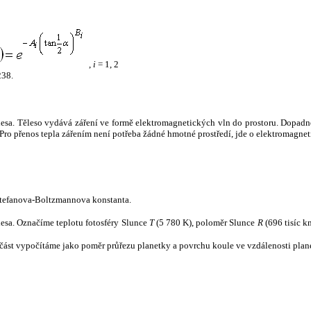
,
i
= 1, 2
238.
tělesa. Těleso vydává záření ve formě elektromagnetických vln do prostoru. Dopadne-l
u. Pro přenos tepla zářením není potřeba žádné hmotné prostředí, jde o elektromagnet
tefanova-Boltzmannova konstanta.
tělesa. Označíme teplotu fotosféry Slunce
T
(5 780 K), poloměr Slunce
R
(696 tisíc k
část vypočítáme jako poměr průřezu planetky a povrchu koule ve vzdálenosti plane