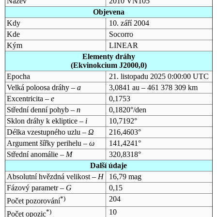
Název
2010 VN105
Objevena
Kdy
10. září 2004
Kde
Socorro
Kým
LINEAR
Elementy dráhy
(Ekvinokcium J2000,0)
Epocha
21. listopadu 2025 0:00:00 UTC
Velká poloosa dráhy –
a
3,0841 au – 461 378 309 km
Excentricita –
e
0,1753
Střední denní pohyb –
n
0,1820°/den
Sklon dráhy k ekliptice –
i
10,7192°
Délka vzestupného uzlu –
Ω
216,4603°
Argument šířky perihelu –
ω
141,4241°
Střední anomálie –
M
320,8318°
Další údaje
Absolutní hvězdná velikost –
H
16,79 mag
Fázový parametr –
G
0,15
*)
204
Počet pozorování
*)
10
Počet opozic