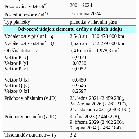
*)
2004–2024
Pozorována v letech
*)
16. dubna 2024
Poslední pozorování
Typ planetky
planetka v hlavním pásu
Odvozené údaje z elementů dráhy a dalších údajů
Vzdálenost v přísluní –
q
2,543 au – 380 478 000 km
Vzdálenost v odsluní –
Q
3,625 au – 542 279 000 km
Oběžná doba –
T
5,416 roků – 1 978,3 dnů
Vektor P [x]
0,9929
Vektor P [y]
−0,0720
Vektor P [z]
0,0952
Vektor Q [x]
0,0450
Vektor Q [y]
0,9646
Vektor Q [z]
0,2597
Průchody přísluním (v
JD
)
23. ledna 2021
(2 459 238),
24. června 2026
(2 461 217),
24. listopadu 2031
(2 463 195)
Průchody odsluním (v
JD
)
9. října 2023
(2 460 228),
9. března 2029
(2 462 206),
9. srpna 2034
(2 464 184)
Tisserandův parametr –
T
3,2
J