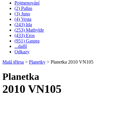
Pojmenování
(2) Pallas
(3) Juno
(4) Vesta
(243) Ida
(253) Mathylde
(433) Eros
(951) Gaspra
...další
Odkazy
Malá tělesa
>
Planetky
>
Planetka 2010 VN105
Planetka
2010 VN105