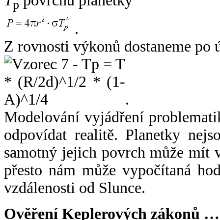
T
povrchu planetky
p
.
Z rovnosti výkonů dostaneme po 
.
Modelování vyjádření problemati
odpovídat realitě. Planetky nejso
samotný jejich povrch může mít v
přesto nám může vypočítaná hodn
vzdálenosti od Slunce.
Ověření Keplerových zákonů …