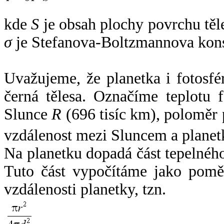
kde
S
je obsah plochy povrchu těl
σ
je Stefanova-Boltzmannova kons
Uvažujeme, že planetka i fotosfér
černá tělesa. Označíme teplotu 
Slunce
R
(696 tisíc km), poloměr
vzdálenost mezi Sluncem a plane
Na planetku dopadá část tepelnéh
Tuto část vypočítáme jako pomě
vzdálenosti planetky, tzn.