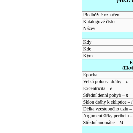
Předběžné označení
Katalogové číslo
Název
Kdy
Kde
Kým
E
(Ekv
Epocha
Velká poloosa dráhy –
a
Excentricita –
e
Střední denní pohyb –
n
Sklon dráhy k ekliptice –
i
Délka vzestupného uzlu –
Argument šířky perihelu 
Střední anomálie –
M