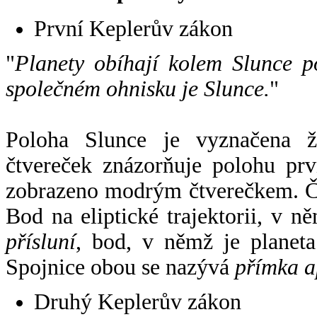
První Keplerův zákon
"
Planety obíhají kolem Slunce p
společném ohnisku je Slunce.
"
Poloha Slunce je vyznačena 
čtvereček znázorňuje polohu pr
zobrazeno modrým čtverečkem. Če
Bod na eliptické trajektorii, v n
přísluní
, bod, v němž je planet
Spojnice obou se nazývá
přímka a
Druhý Keplerův zákon