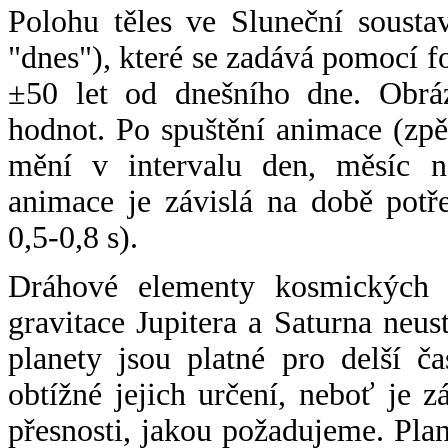
Polohu těles ve Sluneční sousta
"dnes"), které se zadává pomocí 
±50 let od dnešního dne. Obráz
hodnot. Po spuštění animace (zpě
mění v intervalu den, měsíc ne
animace je závislá na době potř
0,5-0,8 s).
Dráhové elementy kosmických t
gravitace Jupitera a Saturna neu
planety jsou platné pro delší č
obtížné jejich určení, neboť je 
přesnosti, jakou požadujeme. Pla