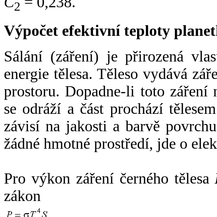
C
= 0,238.
2
Výpočet efektivní teploty plan
Sálání (záření) je přirozená vla
energie tělesa. Těleso vydává zá
prostoru. Dopadne-li toto záření n
se odráží a část prochází tělesem
závisí na jakosti a barvě povrch
žádné hmotné prostředí, jde o ele
Pro výkon záření černého tělesa
zákon