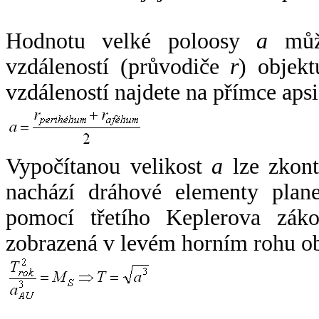
Hodnotu velké poloosy
a
může
vzdáleností (průvodiče
r
) objekt
vzdáleností najdete na přímce apsi
Vypočítanou velikost
a
lze zkont
nachází dráhové elementy plane
pomocí třetího Keplerova zák
zobrazená v levém horním rohu o