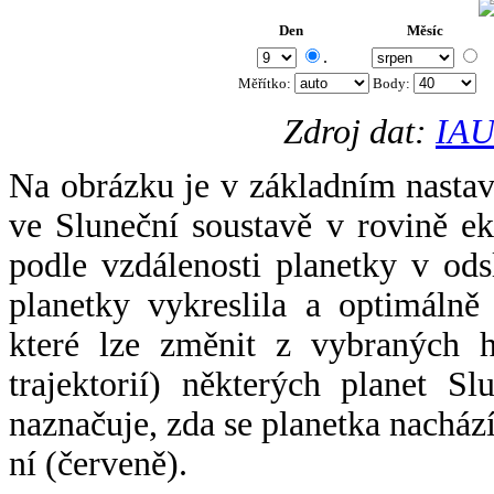
Den
Měsíc
.
Měřítko:
Body
:
Zdroj dat:
IAU
Na obrázku je v základním nastav
ve Sluneční soustavě v rovině ek
podle vzdálenosti planetky v odsl
planetky vykreslila a optimálně
které lze změnit z vybraných h
trajektorií) některých planet Sl
naznačuje, zda se planetka nacház
ní (červeně).