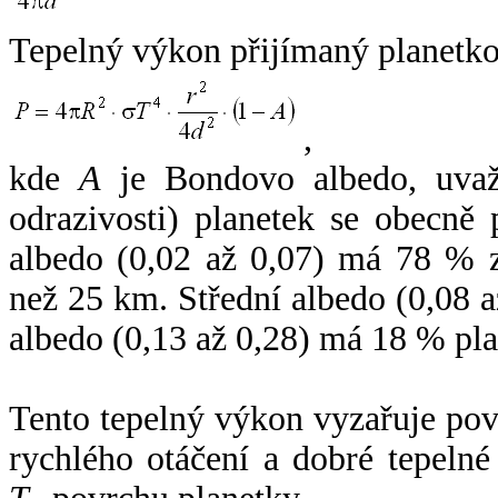
Tepelný výkon přijímaný planetko
,
kde
A
je Bondovo albedo, uvaž
odrazivosti) planetek se obecně
albedo (0,02 až 0,07) má 78 % z
než 25 km. Střední albedo (0,08 
albedo (0,13 až 0,28) má 18 % pla
Tento tepelný výkon vyzařuje po
rychlého otáčení a dobré tepelné