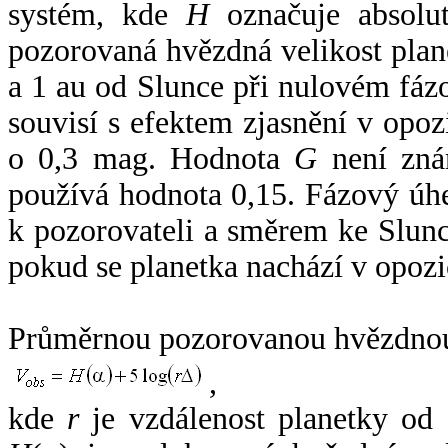
systém, kde
H
označuje absolut
pozorovaná hvězdná velikost plan
a 1 au od Slunce při nulovém fá
souvisí s efektem zjasnění v opoz
o 0,3 mag. Hodnota
G
není zná
používá hodnota 0,15. Fázový úh
k pozorovateli a směrem ke Slunc
pokud se planetka nachází v opozi
Průměrnou pozorovanou hvězdnou 
,
kde
r
je vzdálenost planetky od