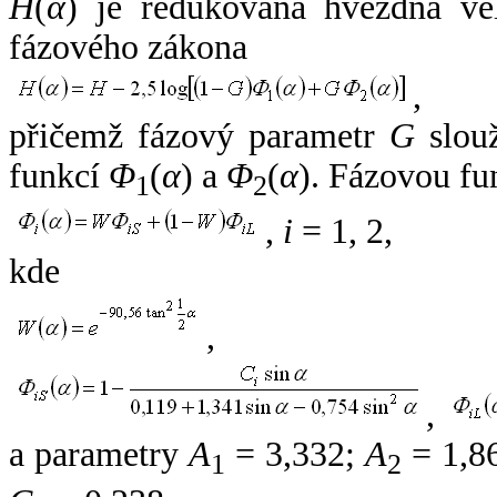
H
(
α
) je redukovaná hvězdná vel
fázového zákona
,
přičemž fázový parametr
G
slouž
funkcí
Φ
(
α
) a
Φ
(
α
). Fázovou fu
1
2
,
i
= 1, 2,
kde
,
,
a parametry
A
= 3,332;
A
= 1,8
1
2