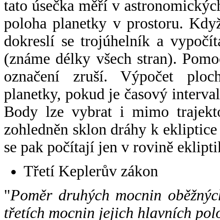
tato úsečka měří v astronomickýc
poloha planetky v prostoru. Kdy
dokreslí se trojúhelník a vypoč
(známe délky všech stran). Pomo
označení zruší. Výpočet ploch
planetky, pokud je časový interval
Body lze vybrat i mimo trajekto
zohledněn sklon dráhy k ekliptice
se pak počítají jen v rovině eklipti
Třetí Keplerův zákon
"
Poměr druhých mocnin oběžných
třetích mocnin jejich hlavních pol