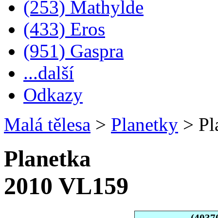
(253) Mathylde
(433) Eros
(951) Gaspra
...další
Odkazy
Malá tělesa
>
Planetky
>
Pl
Planetka
2010 VL159
(4037