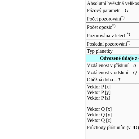
Absolutní hvězdná velikos
Fázový parametr –
G
*)
Počet pozorování
*)
Počet opozic
*)
Pozorována v letech
*)
Poslední pozorování
Typ planetky
Odvozené údaje z 
Vzdálenost v přísluní –
q
Vzdálenost v odsluní –
Q
Oběžná doba –
T
Vektor P [x]
Vektor P [y]
Vektor P [z]
Vektor Q [x]
Vektor Q [y]
Vektor Q [z]
Průchody přísluním (v
JD
)