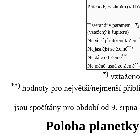
Průchody odsluním (v
JD
)
Tisserandův parametr –
T
J
(vztažený k Jupiteru)
Největší přiblížení k Zemi
**)
Nejjasnější ze Země
**)
Nejdále od Země
**
Nejméně jasná ze Země
*)
vztaženo
**)
hodnoty pro největší/nejmenší přibl
jsou spočítány pro období od 9. srpna
Poloha planetky