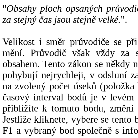
"
Obsahy ploch opsaných průvodič
za stejný čas jsou stejně velké.
".
Velikost i směr průvodiče se při
mění. Průvodič však vždy za s
obsahem. Tento zákon se někdy 
pohybují nejrychleji, v odsluní z
na zvolený počet úseků (položka 
časový interval bodů je v levém
přiblížíte k tomuto bodu, změní
Jestliže kliknete, vybere se tento
F1 a vybraný bod společně s info