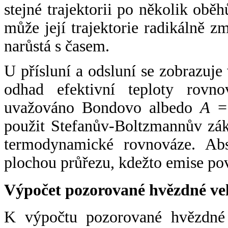
stejné trajektorii po několik oběh
může její trajektorie radikálně zm
narůstá s časem.
U přísluní a odsluní se zobrazuje
odhad efektivní teploty rovno
uvažováno Bondovo albedo
A
= 
použit Stefanův-Boltzmannův zák
termodynamické rovnováze. Abs
plochou průřezu, kdežto emise po
Výpočet pozorované hvězdné ve
K výpočtu pozorované hvězdné v