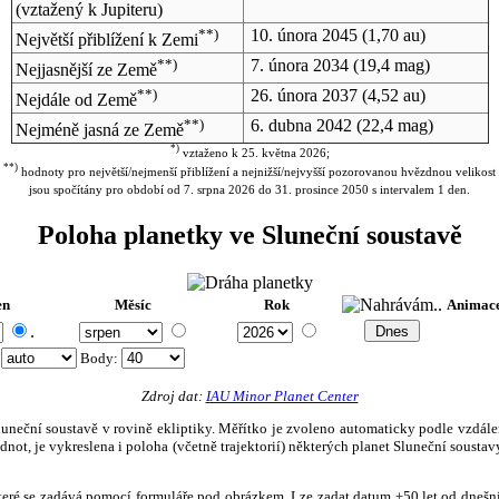
(vztažený k Jupiteru)
**)
10. února 2045
(1,70 au)
Největší přiblížení k Zemi
**)
7. února 2034
(19,4 mag)
Nejjasnější ze Země
**)
26. února 2037
(4,52 au)
Nejdále od Země
**)
6. dubna 2042
(22,4 mag)
Nejméně jasná ze Země
*)
vztaženo k 25. května 2026;
**)
hodnoty pro největší/nejmenší přiblížení a nejnižší/nejvyšší pozorovanou hvězdnou velikost
jsou spočítány pro období od 7. srpna 2026 do 31. prosince 2050 s intervalem 1 den.
Poloha planetky ve Sluneční soustavě
en
Měsíc
Rok
Animac
.
:
Body
:
Zdroj dat:
IAU Minor Planet Center
eční soustavě v rovině ekliptiky. Měřítko je zvoleno automaticky podle vzdálenost
not, je vykreslena i poloha (včetně trajektorií) některých planet Sluneční soustavy
, které se zadává pomocí formuláře pod obrázkem. Lze zadat datum ±50 let od dneš