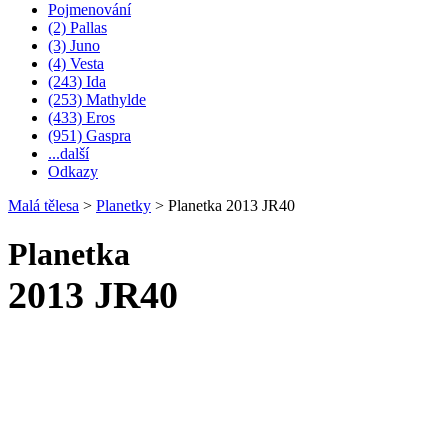
Pojmenování
(2) Pallas
(3) Juno
(4) Vesta
(243) Ida
(253) Mathylde
(433) Eros
(951) Gaspra
...další
Odkazy
Malá tělesa
>
Planetky
>
Planetka 2013 JR40
Planetka
2013 JR40