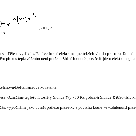
,
i
= 1, 2
238.
tělesa. Těleso vydává záření ve formě elektromagnetických vln do prostoru. Dopadne-l
u. Pro přenos tepla zářením není potřeba žádné hmotné prostředí, jde o elektromagnet
tefanova-Boltzmannova konstanta.
tělesa. Označíme teplotu fotosféry Slunce
T
(5 780 K), poloměr Slunce
R
(696 tisíc k
část vypočítáme jako poměr průřezu planetky a povrchu koule ve vzdálenosti plane