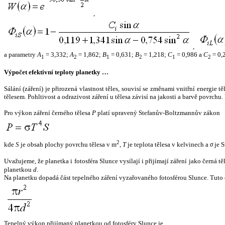
,
,
a parametry
A
= 3,332;
A
= 1,862;
B
= 0,631;
B
= 1,218;
C
= 0,986 a
C
= 0,
1
2
1
2
1
2
Výpočet efektivní teploty planetky …
Sálání (záření) je přirozená vlastnost těles, souvisí se změnami vnitřní energie 
tělesem. Pohltivost a odrazivost záření u tělesa závisí na jakosti a barvě povrch
Pro výkon záření černého tělesa
P
platí upravený Stefanův-Boltzmannův zákon
2
kde
S
je obsah plochy povrchu tělesa v m
,
T
je teplota tělesa v kelvinech a
σ
je S
Uvažujeme, že planetka i fotosféra Slunce vysílají i přijímají záření jako černá 
planetkou
d
.
Na planetku dopadá část tepelného záření vyzařovaného fotosférou Slunce. Tuto 
Tepelný výkon přijímaný planetkou od fotosféry Slunce je