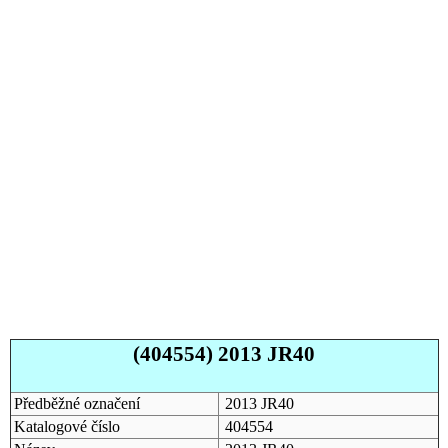
(404554) 2013 JR40
Předběžné označení
2013 JR40
Katalogové číslo
404554