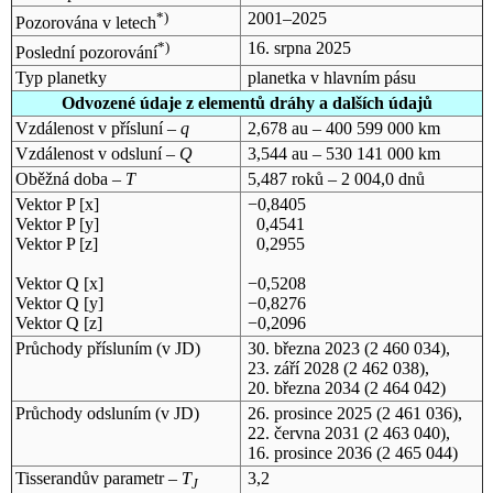
*)
2001–2025
Pozorována v letech
*)
16. srpna 2025
Poslední pozorování
Typ planetky
planetka v hlavním pásu
Odvozené údaje z elementů dráhy a dalších údajů
Vzdálenost v přísluní –
q
2,678 au – 400 599 000 km
Vzdálenost v odsluní –
Q
3,544 au – 530 141 000 km
Oběžná doba –
T
5,487 roků – 2 004,0 dnů
Vektor P [x]
−0,8405
Vektor P [y]
0,4541
Vektor P [z]
0,2955
Vektor Q [x]
−0,5208
Vektor Q [y]
−0,8276
Vektor Q [z]
−0,2096
Průchody přísluním (v
JD
)
30. března 2023
(2 460 034),
23. září 2028
(2 462 038),
20. března 2034
(2 464 042)
Průchody odsluním (v
JD
)
26. prosince 2025
(2 461 036),
22. června 2031
(2 463 040),
16. prosince 2036
(2 465 044)
Tisserandův parametr –
T
3,2
J