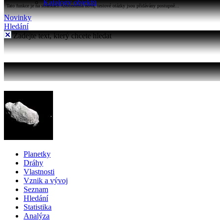
Katalogy objektů
Tato funkce je na stránkách Astronomia nová, testové otázky jsou přidávány postupně...
Novinky
Hledání
Zadejte text, který chcete hledat
Planetky
Dráhy
Vlastnosti
Vznik a vývoj
Seznam
Hledání
Statistika
Analýza