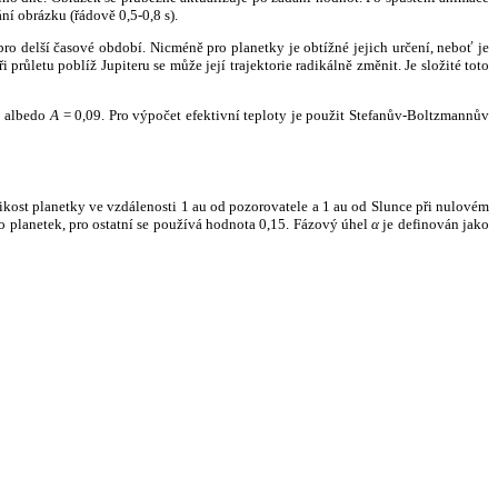
ní obrázku (řádově 0,5-0,8 s).
ro delší časové období. Nicméně pro planetky je obtížné jejich určení, neboť je
růletu poblíž Jupiteru se může její trajektorie radikálně změnit. Je složité toto
o albedo
A
= 0,09. Pro výpočet efektivní teploty je použit Stefanův-Boltzmannův
kost planetky ve vzdálenosti 1 au od pozorovatele a 1 au od Slunce při nulovém
planetek, pro ostatní se používá hodnota 0,15. Fázový úhel
α
je definován jako