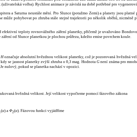
k (uživatelská volba). Rychlost animace je závislá na době potřebné pro vygenerová
itera a Saturna neustále mění. Pro Slunce (potažmo Zemi) a planety jsou platné p
 může pohybovat po zhruba stále stejné trajektorii po několik oběhů, nicméně při p
had efektivní teploty rovnovážného záření planetky, přičemž je uvažováno Bondov
záření od Slunce planetkou je plochou průřezu, kdežto emise povrchem koule.
e
H
označuje absolutní hvězdnou velikost planetky, což je pozorovaná hvězdná veli
i, kdy se jasnost planetky zvýší zhruba o 0,3 mag. Hodnota
G
není známa pro mnoho 
Je nulový, pokud se planetka nachází v opozici.
edukovaná hvězdná velikost. Její velikost vypočteme pomocí fázového zákona
(
α
) a
Φ
(
α
). Fázovou funkci vyjádříme
1
2