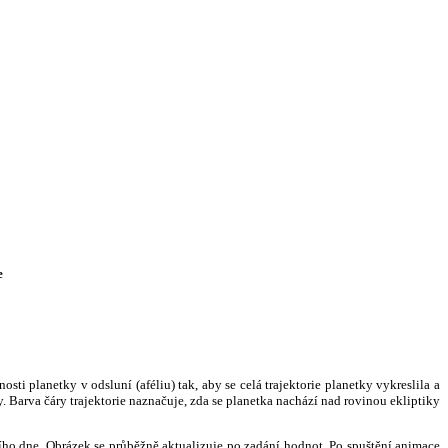
e
i planetky v odsluní (aféliu) tak, aby se celá trajektorie planetky vykreslila a
. Barva čáry trajektorie naznačuje, zda se planetka nachází nad rovinou ekliptiky
ního dne. Obrázek se průběžně aktualizuje po zadání hodnot. Po spuštění animace