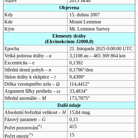
Název
2013 JR40
Objevena
Kdy
15. dubna 2007
Kde
Mount Lemmon
Kým
Mt. Lemmon Survey
Elementy dráhy
(Ekvinokcium J2000,0)
Epocha
21. listopadu 2025 0:00:00 UTC
Velká poloosa dráhy –
a
3,1108 au – 465 369 864 km
Excentricita –
e
0,1392
Střední denní pohyb –
n
0,1796°/den
Sklon dráhy k ekliptice –
i
9,4399°
Délka vzestupného uzlu –
Ω
114,4412°
Argument šířky perihelu –
ω
33,4834°
Střední anomálie –
M
173,7875°
Další údaje
Absolutní hvězdná velikost –
H
15,84 mag
Fázový parametr –
G
0,15
*)
415
Počet pozorování
*)
15
Počet opozic