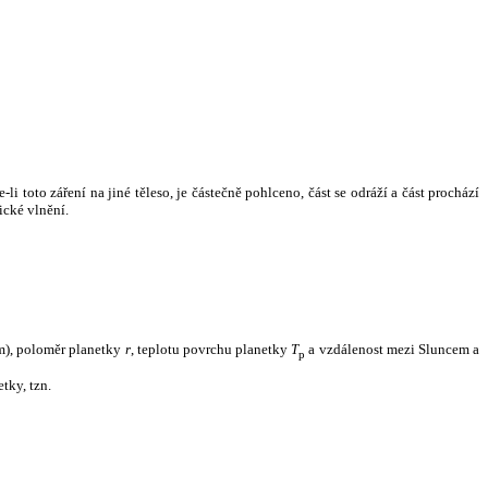
i toto záření na jiné těleso, je částečně pohlceno, část se odráží a část prochází
ické vlnění.
m), poloměr planetky
r
, teplotu povrchu planetky
T
a vzdálenost mezi Sluncem a
p
tky, tzn.