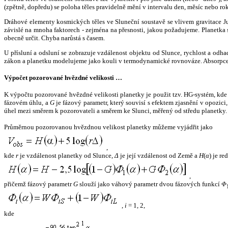
(zpětně, dopředu) se poloha těles pravidelně mění v intervalu den, měsíc nebo ro
Dráhové elementy kosmických těles ve Sluneční soustavě se vlivem gravitace Jup
závislé na mnoha faktorech - zejména na přesnosti, jakou požadujeme. Planetka se
obecně určit. Chyba narůstá s časem.
U přísluní a odsluní se zobrazuje vzdálenost objektu od Slunce, rychlost a od
zákon a planetku modelujeme jako kouli v termodynamické rovnováze. Absorpce 
Výpočet pozorované hvězdné velikosti …
K výpočtu pozorované hvězdné velikosti planetky je použit tzv. HG-systém, kd
fázovém úhlu, a
G
je fázový parametr, který souvisí s efektem zjasnění v opozic
úhel mezi směrem k pozorovateli a směrem ke Slunci, měřený od středu planetky. 
Průměrnou pozorovanou hvězdnou velikost planetky můžeme vyjádřit jako
,
kde
r
je vzdálenost planetky od Slunce,
Δ
je její vzdálenost od Země a
H
(
α
) je r
,
přičemž fázový parametr
G
slouží jako váhový parametr dvou fázových funkcí
Φ
,
i
= 1, 2,
kde