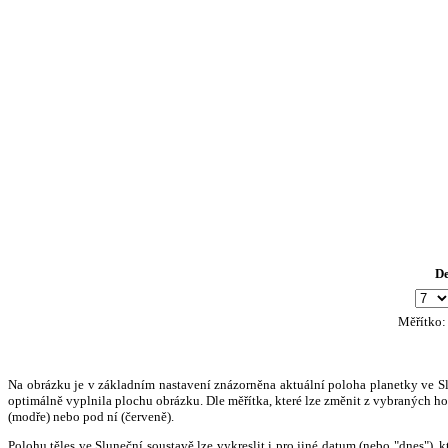
D
Měřítko
Na obrázku je v základním nastavení znázorněna aktuální poloha planetky ve Slun
optimálně vyplnila plochu obrázku. Dle měřítka, které lze změnit z vybraných hod
(modře) nebo pod ní (červeně).
Polohu těles ve Sluneční soustavě lze vykreslit i pro jiné datum (nebo "dnes")