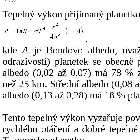
Tepelný výkon přijímaný planetko
,
kde
A
je Bondovo albedo, uvaž
odrazivosti) planetek se obecně
albedo (0,02 až 0,07) má 78 % z
než 25 km. Střední albedo (0,08 
albedo (0,13 až 0,28) má 18 % pla
Tento tepelný výkon vyzařuje po
rychlého otáčení a dobré tepelné