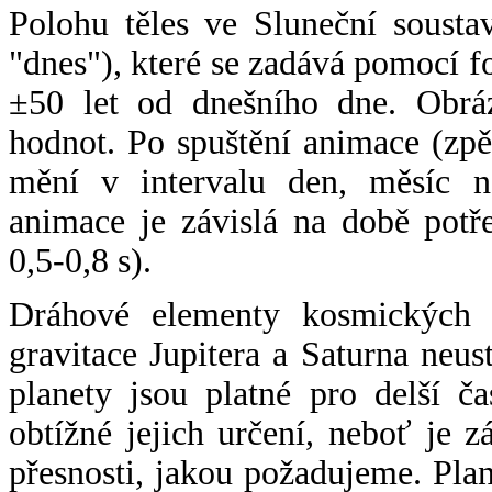
Polohu těles ve Sluneční sousta
"dnes"), které se zadává pomocí 
±50 let od dnešního dne. Obráz
hodnot. Po spuštění animace (zpě
mění v intervalu den, měsíc ne
animace je závislá na době potř
0,5-0,8 s).
Dráhové elementy kosmických t
gravitace Jupitera a Saturna neu
planety jsou platné pro delší č
obtížné jejich určení, neboť je 
přesnosti, jakou požadujeme. Pla