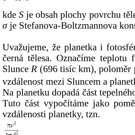
kde
S
je obsah plochy povrchu těl
σ
je Stefanova-Boltzmannova kons
Uvažujeme, že planetka i fotosfér
černá tělesa. Označíme teplotu 
Slunce
R
(696 tisíc km), poloměr
vzdálenost mezi Sluncem a plane
Na planetku dopadá část tepelnéh
Tuto část vypočítáme jako pomě
vzdálenosti planetky, tzn.