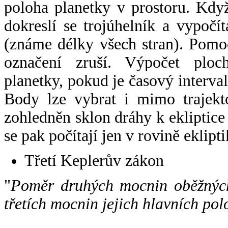
poloha planetky v prostoru. Kdy
dokreslí se trojúhelník a vypoč
(známe délky všech stran). Pomo
označení zruší. Výpočet ploch
planetky, pokud je časový interval
Body lze vybrat i mimo trajekto
zohledněn sklon dráhy k ekliptice
se pak počítají jen v rovině eklipti
Třetí Keplerův zákon
"
Poměr druhých mocnin oběžných
třetích mocnin jejich hlavních pol