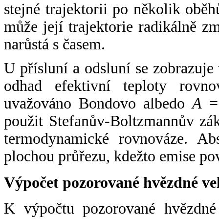
stejné trajektorii po několik oběh
může její trajektorie radikálně zm
narůstá s časem.
U přísluní a odsluní se zobrazuje
odhad efektivní teploty rovno
uvažováno Bondovo albedo
A
= 
použit Stefanův-Boltzmannův zák
termodynamické rovnováze. Abs
plochou průřezu, kdežto emise po
Výpočet pozorované hvězdné ve
K výpočtu pozorované hvězdné v