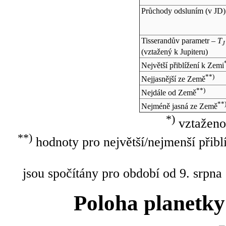
Průchody odsluním (v
JD
)
Tisserandův parametr –
T
J
(vztažený k Jupiteru)
Největší přiblížení k Zemi
**)
Nejjasnější ze Země
**)
Nejdále od Země
**
Nejméně jasná ze Země
*)
vztaženo
**)
hodnoty pro největší/nejmenší přibl
jsou spočítány pro období od 9. srpna
Poloha planetky