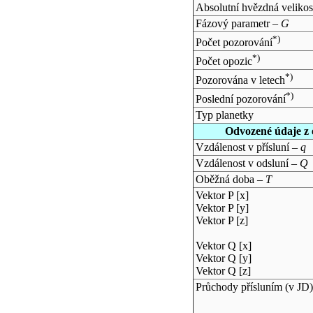
Absolutní hvězdná velikos
Fázový parametr –
G
*)
Počet pozorování
*)
Počet opozic
*)
Pozorována v letech
*)
Poslední pozorování
Typ planetky
Odvozené údaje z 
Vzdálenost v přísluní –
q
Vzdálenost v odsluní –
Q
Oběžná doba –
T
Vektor P [x]
Vektor P [y]
Vektor P [z]
Vektor Q [x]
Vektor Q [y]
Vektor Q [z]
Průchody přísluním (v
JD
)