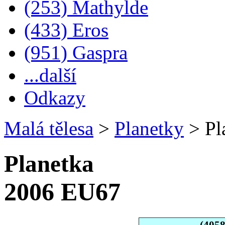
(253) Mathylde
(433) Eros
(951) Gaspra
...další
Odkazy
Malá tělesa
>
Planetky
>
Pl
Planetka
2006 EU67
(405