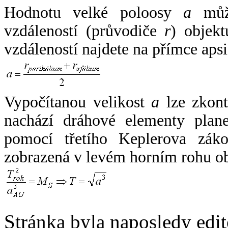
Hodnotu velké poloosy
a
může
vzdáleností (průvodiče
r
) objekt
vzdáleností najdete na přímce apsi
Vypočítanou velikost
a
lze zkont
nachází dráhové elementy plane
pomocí třetího Keplerova zák
zobrazená v levém horním rohu o
Stránka byla naposledy edi