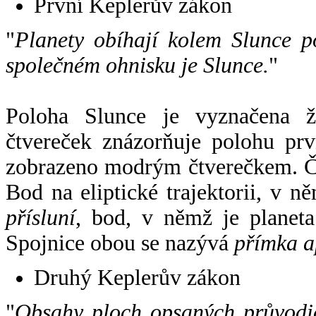
První Keplerův zákon
"
Planety obíhají kolem Slunce p
společném ohnisku je Slunce.
"
Poloha Slunce je vyznačena 
čtvereček znázorňuje polohu pr
zobrazeno modrým čtverečkem. Če
Bod na eliptické trajektorii, v n
přísluní
, bod, v němž je planet
Spojnice obou se nazývá
přímka a
Druhý Keplerův zákon
"
Obsahy ploch opsaných průvodič