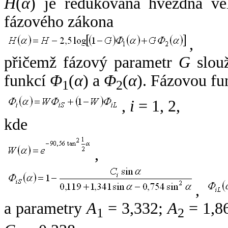
H
(
α
) je redukovaná hvězdná vel
fázového zákona
,
přičemž fázový parametr
G
slouž
funkcí
Φ
(
α
) a
Φ
(
α
). Fázovou fu
1
2
,
i
= 1, 2,
kde
,
,
a parametry
A
= 3,332;
A
= 1,8
1
2