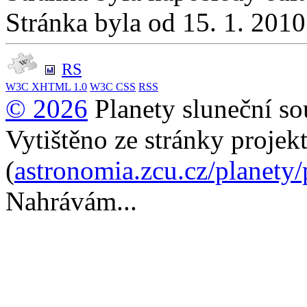
Stránka byla od 15. 1. 201
RS
W3C
XHTML 1.0
W3C
CSS
RSS
© 2026
Planety sluneční so
Vytištěno ze stránky projek
(
astronomia.zcu.cz/planety
Nahrávám...