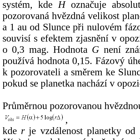
systém, kde
H
označuje absolut
pozorovaná hvězdná velikost plan
a 1 au od Slunce při nulovém fá
souvisí s efektem zjasnění v opoz
o 0,3 mag. Hodnota
G
není zná
používá hodnota 0,15. Fázový úh
k pozorovateli a směrem ke Slunc
pokud se planetka nachází v opozi
Průměrnou pozorovanou hvězdnou 
,
kde
r
je vzdálenost planetky od