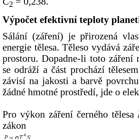
C
= 0,238.
2
Výpočet efektivní teploty plan
Sálání (záření) je přirozená vla
energie tělesa. Těleso vydává zá
prostoru. Dopadne-li toto záření n
se odráží a část prochází tělesem
závisí na jakosti a barvě povrch
žádné hmotné prostředí, jde o ele
Pro výkon záření černého tělesa
zákon