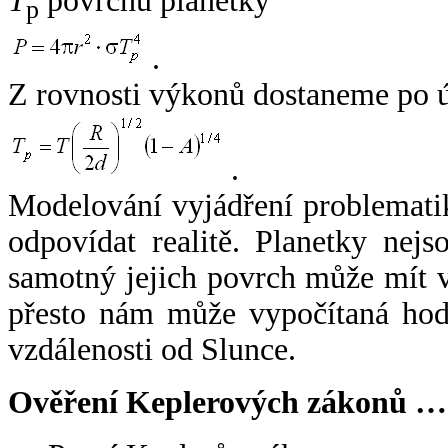
T
povrchu planetky
p
.
Z rovnosti výkonů dostaneme po 
.
Modelování vyjádření problemati
odpovídat realitě. Planetky nejso
samotný jejich povrch může mít v
přesto nám může vypočítaná hodn
vzdálenosti od Slunce.
Ověření Keplerových zákonů …