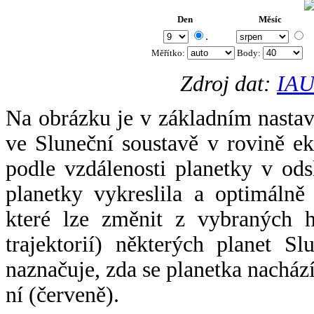
Den
Měsíc
.
Měřítko:
Body
:
Zdroj dat:
IAU
Na obrázku je v základním nastav
ve Sluneční soustavě v rovině ek
podle vzdálenosti planetky v odsl
planetky vykreslila a optimálně
které lze změnit z vybraných h
trajektorií) některých planet Sl
naznačuje, zda se planetka nacház
ní (červeně).