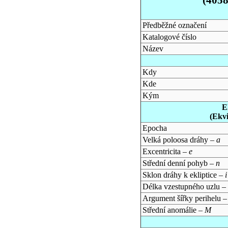
Předběžné označení
Katalogové číslo
Název
Kdy
Kde
Kým
E
(Ekv
Epocha
Velká poloosa dráhy –
a
Excentricita –
e
Střední denní pohyb –
n
Sklon dráhy k ekliptice –
i
Délka vzestupného uzlu –
Argument šířky perihelu 
Střední anomálie –
M