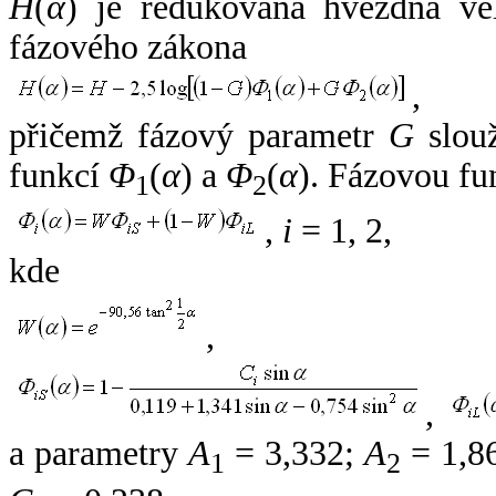
H
(
α
) je redukovaná hvězdná vel
fázového zákona
,
přičemž fázový parametr
G
slouž
funkcí
Φ
(
α
) a
Φ
(
α
). Fázovou fu
1
2
,
i
= 1, 2,
kde
,
,
a parametry
A
= 3,332;
A
= 1,8
1
2