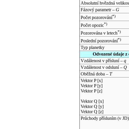
Absolutní hvězdná velikos
Fázový parametr –
G
*)
Počet pozorování
*)
Počet opozic
*)
Pozorována v letech
*)
Poslední pozorování
Typ planetky
Odvozené údaje z 
Vzdálenost v přísluní –
q
Vzdálenost v odsluní –
Q
Oběžná doba –
T
Vektor P [x]
Vektor P [y]
Vektor P [z]
Vektor Q [x]
Vektor Q [y]
Vektor Q [z]
Průchody přísluním (v
JD
)