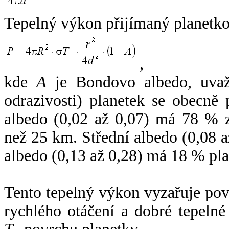
Tepelný výkon přijímaný planetko
,
kde
A
je Bondovo albedo, uvaž
odrazivosti) planetek se obecně
albedo (0,02 až 0,07) má 78 % z
než 25 km. Střední albedo (0,08 
albedo (0,13 až 0,28) má 18 % pla
Tento tepelný výkon vyzařuje po
rychlého otáčení a dobré tepelné