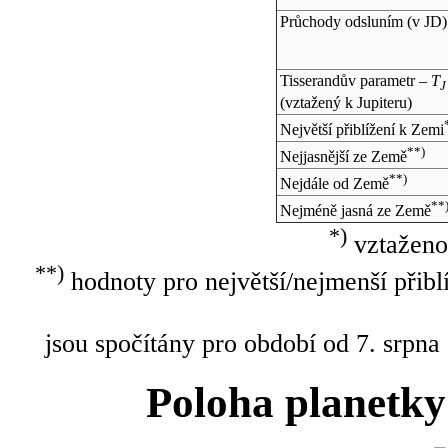
Průchody odsluním (v
JD
)
Tisserandův parametr –
T
J
(vztažený k Jupiteru)
Největší přiblížení k Zemi
**)
Nejjasnější ze Země
**)
Nejdále od Země
**
Nejméně jasná ze Země
*)
vztaženo
**)
hodnoty pro největší/nejmenší přibl
jsou spočítány pro období od 7. srpna
Poloha planetky