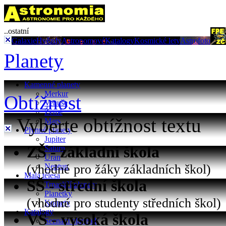
..ostatní
Galaxie
Hvězdy
Astronomové
Katalogy
Kosmické lety
Astrofoto
Planety
Kamenné planety
Merkur
Obtížnost
Venuše
Země
Vyberte obtížnost textu
Mars
Plynné planety
Jupiter
ZŠ - základní škola
Saturn
Uran
(vhodné pro žáky základních škol)
Neptun
Malá tělesa
SŠ - střední škola
Trpasličí planety
Planetky
(vhodné pro studenty středních škol)
Komety
Katalogy
VŠ - vysoká škola
Seznam planetek