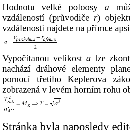
Hodnotu velké poloosy
a
může
vzdáleností (průvodiče
r
) objekt
vzdáleností najdete na přímce apsi
Vypočítanou velikost
a
lze zkont
nachází dráhové elementy plane
pomocí třetího Keplerova zák
zobrazená v levém horním rohu o
Stránka byla naposledy edi