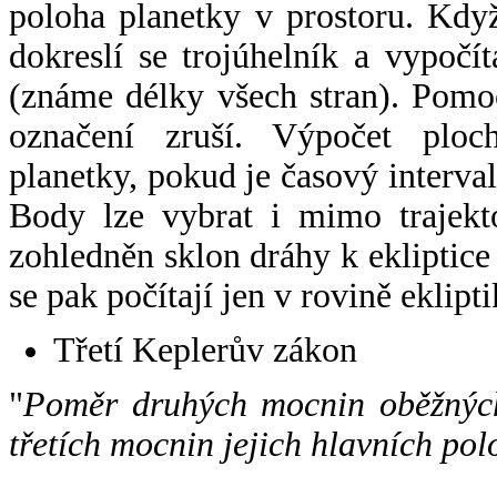
poloha planetky v prostoru. Kdy
dokreslí se trojúhelník a vypoč
(známe délky všech stran). Pomo
označení zruší. Výpočet ploch
planetky, pokud je časový interval
Body lze vybrat i mimo trajekto
zohledněn sklon dráhy k ekliptice
se pak počítají jen v rovině eklipti
Třetí Keplerův zákon
"
Poměr druhých mocnin oběžných
třetích mocnin jejich hlavních pol