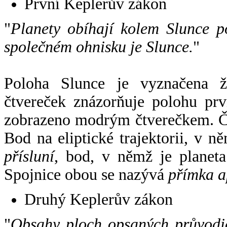
První Keplerův zákon
"
Planety obíhají kolem Slunce p
společném ohnisku je Slunce.
"
Poloha Slunce je vyznačena 
čtvereček znázorňuje polohu pr
zobrazeno modrým čtverečkem. Če
Bod na eliptické trajektorii, v n
přísluní
, bod, v němž je planet
Spojnice obou se nazývá
přímka a
Druhý Keplerův zákon
"
Obsahy ploch opsaných průvodič