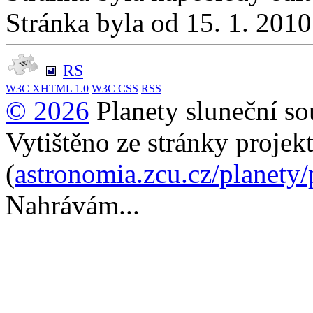
Stránka byla od 15. 1. 201
RS
W3C
XHTML 1.0
W3C
CSS
RSS
© 2026
Planety sluneční so
Vytištěno ze stránky projek
(
astronomia.zcu.cz/planety
Nahrávám...