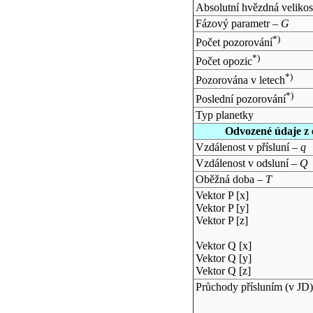
Absolutní hvězdná velikos
Fázový parametr –
G
*)
Počet pozorování
*)
Počet opozic
*)
Pozorována v letech
*)
Poslední pozorování
Typ planetky
Odvozené údaje z 
Vzdálenost v přísluní –
q
Vzdálenost v odsluní –
Q
Oběžná doba –
T
Vektor P [x]
Vektor P [y]
Vektor P [z]
Vektor Q [x]
Vektor Q [y]
Vektor Q [z]
Průchody přísluním (v
JD
)