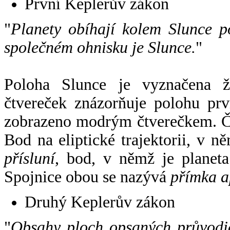
První Keplerův zákon
"
Planety obíhají kolem Slunce p
společném ohnisku je Slunce.
"
Poloha Slunce je vyznačena 
čtvereček znázorňuje polohu pr
zobrazeno modrým čtverečkem. Če
Bod na eliptické trajektorii, v n
přísluní
, bod, v němž je planet
Spojnice obou se nazývá
přímka a
Druhý Keplerův zákon
"
Obsahy ploch opsaných průvodič