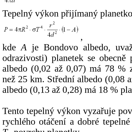
Tepelný výkon přijímaný planetko
,
kde
A
je Bondovo albedo, uvaž
odrazivosti) planetek se obecně
albedo (0,02 až 0,07) má 78 % z
než 25 km. Střední albedo (0,08 
albedo (0,13 až 0,28) má 18 % pla
Tento tepelný výkon vyzařuje po
rychlého otáčení a dobré tepelné