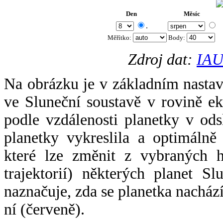
Den
Měsíc
.
Měřítko:
Body
:
Zdroj dat:
IAU
Na obrázku je v základním nastav
ve Sluneční soustavě v rovině ek
podle vzdálenosti planetky v odsl
planetky vykreslila a optimálně
které lze změnit z vybraných h
trajektorií) některých planet Sl
naznačuje, zda se planetka nacház
ní (červeně).