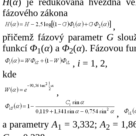
H
(
α
) je redukovaná hvězdná vel
fázového zákona
,
přičemž fázový parametr
G
slouž
funkcí
Φ
(
α
) a
Φ
(
α
). Fázovou fu
1
2
,
i
= 1, 2,
kde
,
,
a parametry
A
= 3,332;
A
= 1,8
1
2