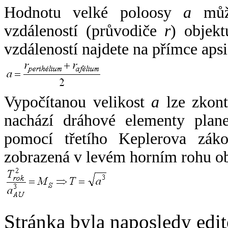
Hodnotu velké poloosy
a
může
vzdáleností (průvodiče
r
) objekt
vzdáleností najdete na přímce apsi
Vypočítanou velikost
a
lze zkont
nachází dráhové elementy plane
pomocí třetího Keplerova zák
zobrazená v levém horním rohu o
Stránka byla naposledy edi