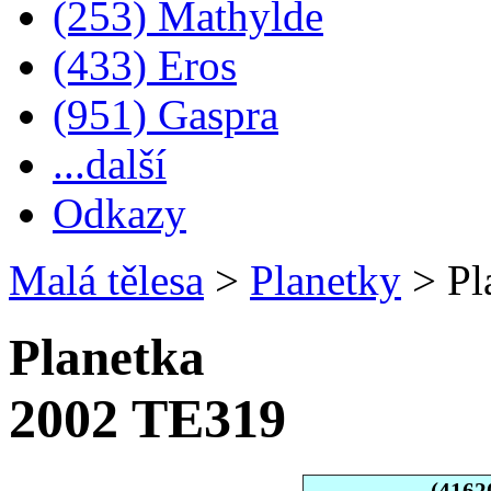
(253) Mathylde
(433) Eros
(951) Gaspra
...další
Odkazy
Malá tělesa
>
Planetky
>
Pl
Planetka
2002 TE319
(4162