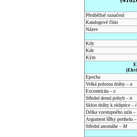
Předběžné označení
Katalogové číslo
Název
Kdy
Kde
Kým
E
(Ekv
Epocha
Velká poloosa dráhy –
a
Excentricita –
e
Střední denní pohyb –
n
Sklon dráhy k ekliptice –
i
Délka vzestupného uzlu –
Argument šířky perihelu 
Střední anomálie –
M