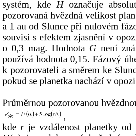
systém, kde
H
označuje absolut
pozorovaná hvězdná velikost plan
a 1 au od Slunce při nulovém fá
souvisí s efektem zjasnění v opoz
o 0,3 mag. Hodnota
G
není zná
používá hodnota 0,15. Fázový úh
k pozorovateli a směrem ke Slunc
pokud se planetka nachází v opozi
Průměrnou pozorovanou hvězdnou 
,
kde
r
je vzdálenost planetky od