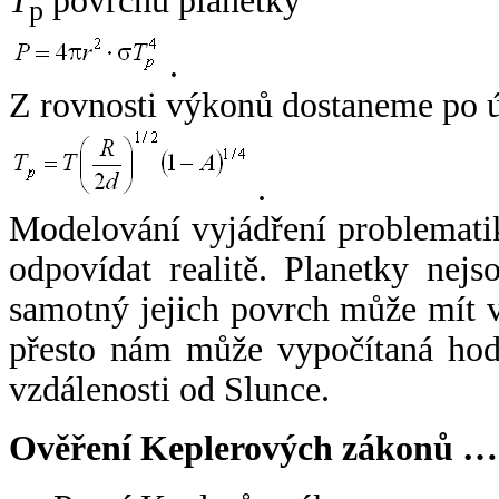
T
povrchu planetky
p
.
Z rovnosti výkonů dostaneme po 
.
Modelování vyjádření problemati
odpovídat realitě. Planetky nejso
samotný jejich povrch může mít v
přesto nám může vypočítaná hodn
vzdálenosti od Slunce.
Ověření Keplerových zákonů …