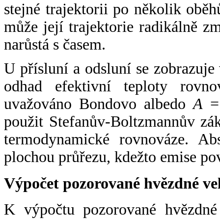
stejné trajektorii po několik oběh
může její trajektorie radikálně zm
narůstá s časem.
U přísluní a odsluní se zobrazuje
odhad efektivní teploty rovno
uvažováno Bondovo albedo
A
= 
použit Stefanův-Boltzmannův zák
termodynamické rovnováze. Abs
plochou průřezu, kdežto emise po
Výpočet pozorované hvězdné ve
K výpočtu pozorované hvězdné v