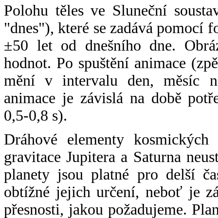
Polohu těles ve Sluneční sousta
"dnes"), které se zadává pomocí 
±50 let od dnešního dne. Obráz
hodnot. Po spuštění animace (zpě
mění v intervalu den, měsíc ne
animace je závislá na době potř
0,5-0,8 s).
Dráhové elementy kosmických t
gravitace Jupitera a Saturna neu
planety jsou platné pro delší č
obtížné jejich určení, neboť je 
přesnosti, jakou požadujeme. Pla