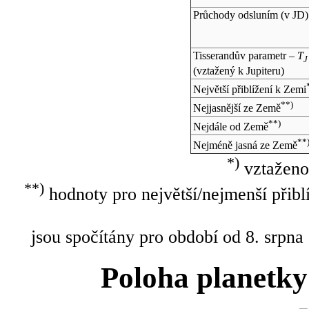
Průchody odsluním (v
JD
)
Tisserandův parametr –
T
J
(vztažený k Jupiteru)
Největší přiblížení k Zemi
**)
Nejjasnější ze Země
**)
Nejdále od Země
**
Nejméně jasná ze Země
*)
vztaženo
**)
hodnoty pro největší/nejmenší přibl
jsou spočítány pro období od 8. srpna
Poloha planetky