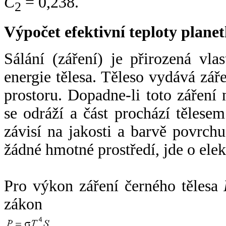
C
= 0,238.
2
Výpočet efektivní teploty plan
Sálání (záření) je přirozená vla
energie tělesa. Těleso vydává zá
prostoru. Dopadne-li toto záření n
se odráží a část prochází tělesem
závisí na jakosti a barvě povrch
žádné hmotné prostředí, jde o ele
Pro výkon záření černého tělesa
zákon