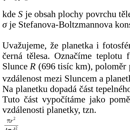
kde
S
je obsah plochy povrchu těl
σ
je Stefanova-Boltzmannova kons
Uvažujeme, že planetka i fotosfér
černá tělesa. Označíme teplotu 
Slunce
R
(696 tisíc km), poloměr
vzdálenost mezi Sluncem a plane
Na planetku dopadá část tepelnéh
Tuto část vypočítáme jako pomě
vzdálenosti planetky, tzn.