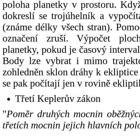
poloha planetky v prostoru. Kdy
dokreslí se trojúhelník a vypoč
(známe délky všech stran). Pomo
označení zruší. Výpočet ploch
planetky, pokud je časový interval
Body lze vybrat i mimo trajekto
zohledněn sklon dráhy k ekliptice
se pak počítají jen v rovině eklipti
Třetí Keplerův zákon
"
Poměr druhých mocnin oběžných
třetích mocnin jejich hlavních pol