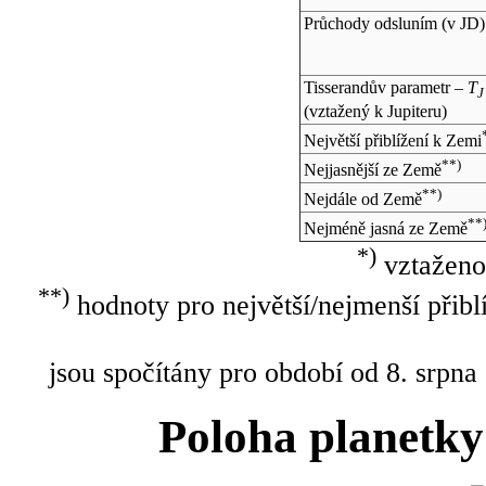
Průchody odsluním (v
JD
)
Tisserandův parametr –
T
J
(vztažený k Jupiteru)
Největší přiblížení k Zemi
**)
Nejjasnější ze Země
**)
Nejdále od Země
**
Nejméně jasná ze Země
*)
vztaženo
**)
hodnoty pro největší/nejmenší přibl
jsou spočítány pro období od 8. srpna
Poloha planetky