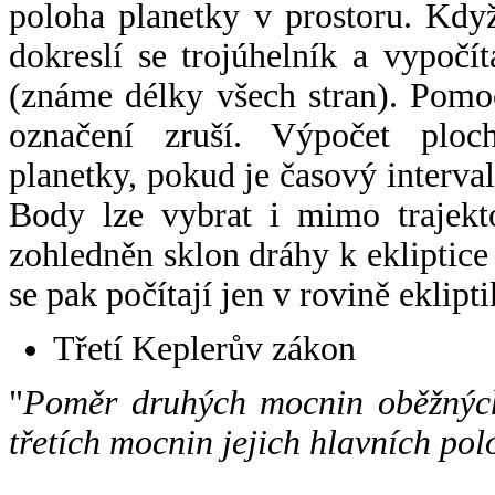
poloha planetky v prostoru. Kdy
dokreslí se trojúhelník a vypoč
(známe délky všech stran). Pomo
označení zruší. Výpočet ploch
planetky, pokud je časový interval
Body lze vybrat i mimo trajekto
zohledněn sklon dráhy k ekliptice
se pak počítají jen v rovině eklipti
Třetí Keplerův zákon
"
Poměr druhých mocnin oběžných
třetích mocnin jejich hlavních pol