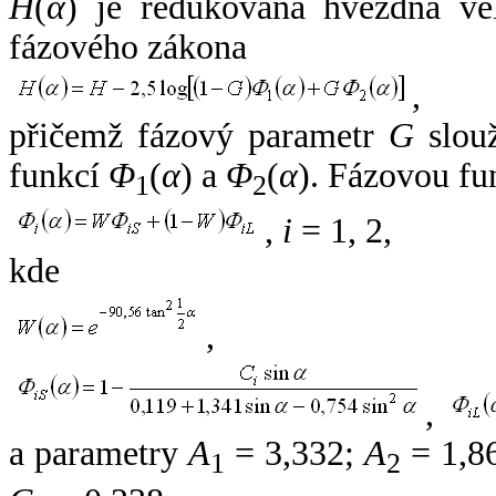
H
(
α
) je redukovaná hvězdná vel
fázového zákona
,
přičemž fázový parametr
G
slouž
funkcí
Φ
(
α
) a
Φ
(
α
). Fázovou fu
1
2
,
i
= 1, 2,
kde
,
,
a parametry
A
= 3,332;
A
= 1,8
1
2