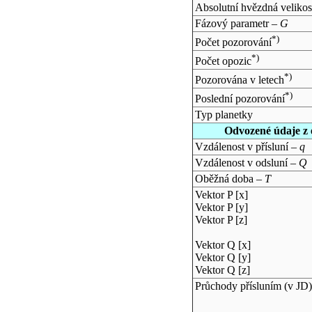
Absolutní hvězdná velikos
Fázový parametr –
G
*)
Počet pozorování
*)
Počet opozic
*)
Pozorována v letech
*)
Poslední pozorování
Typ planetky
Odvozené údaje z 
Vzdálenost v přísluní –
q
Vzdálenost v odsluní –
Q
Oběžná doba –
T
Vektor P [x]
Vektor P [y]
Vektor P [z]
Vektor Q [x]
Vektor Q [y]
Vektor Q [z]
Průchody přísluním (v
JD
)