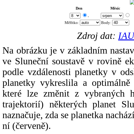
Den
Měsíc
.
Měřítko:
Body
:
Zdroj dat:
IAU
Na obrázku je v základním nastav
ve Sluneční soustavě v rovině ek
podle vzdálenosti planetky v odsl
planetky vykreslila a optimálně
které lze změnit z vybraných h
trajektorií) některých planet Sl
naznačuje, zda se planetka nacház
ní (červeně).