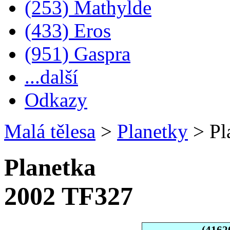
(253) Mathylde
(433) Eros
(951) Gaspra
...další
Odkazy
Malá tělesa
>
Planetky
>
Pl
Planetka
2002 TF327
(4162