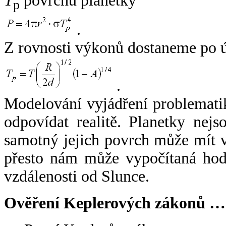
T
povrchu planetky
p
.
Z rovnosti výkonů dostaneme po 
.
Modelování vyjádření problemati
odpovídat realitě. Planetky nejso
samotný jejich povrch může mít v
přesto nám může vypočítaná hodn
vzdálenosti od Slunce.
Ověření Keplerových zákonů …