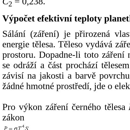
C
= 0,238.
2
Výpočet efektivní teploty plan
Sálání (záření) je přirozená vla
energie tělesa. Těleso vydává zá
prostoru. Dopadne-li toto záření n
se odráží a část prochází tělesem
závisí na jakosti a barvě povrch
žádné hmotné prostředí, jde o ele
Pro výkon záření černého tělesa
zákon