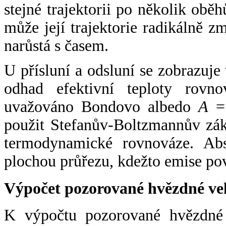
stejné trajektorii po několik oběh
může její trajektorie radikálně zm
narůstá s časem.
U přísluní a odsluní se zobrazuje
odhad efektivní teploty rovno
uvažováno Bondovo albedo
A
= 
použit Stefanův-Boltzmannův zák
termodynamické rovnováze. Abs
plochou průřezu, kdežto emise po
Výpočet pozorované hvězdné ve
K výpočtu pozorované hvězdné v