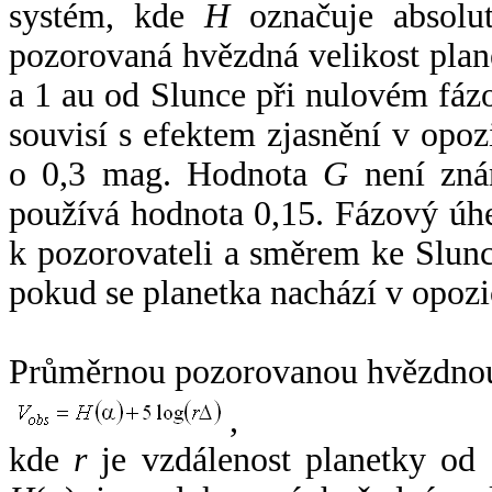
systém, kde
H
označuje absolut
pozorovaná hvězdná velikost plan
a 1 au od Slunce při nulovém fá
souvisí s efektem zjasnění v opoz
o 0,3 mag. Hodnota
G
není zná
používá hodnota 0,15. Fázový úh
k pozorovateli a směrem ke Slunc
pokud se planetka nachází v opozi
Průměrnou pozorovanou hvězdnou 
,
kde
r
je vzdálenost planetky od