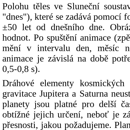
Polohu těles ve Sluneční sousta
"dnes"), které se zadává pomocí 
±50 let od dnešního dne. Obráz
hodnot. Po spuštění animace (zpě
mění v intervalu den, měsíc ne
animace je závislá na době potř
0,5-0,8 s).
Dráhové elementy kosmických t
gravitace Jupitera a Saturna neu
planety jsou platné pro delší č
obtížné jejich určení, neboť je 
přesnosti, jakou požadujeme. Pla