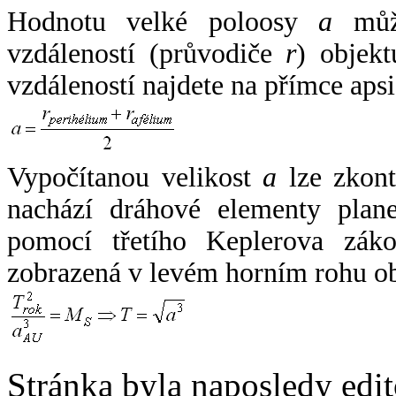
Hodnotu velké poloosy
a
může
vzdáleností (průvodiče
r
) objekt
vzdáleností najdete na přímce apsi
Vypočítanou velikost
a
lze zkont
nachází dráhové elementy plane
pomocí třetího Keplerova zák
zobrazená v levém horním rohu o
Stránka byla naposledy edi