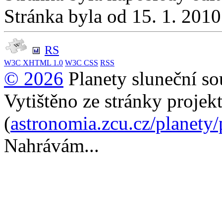
Stránka byla od 15. 1. 201
RS
W3C
XHTML 1.0
W3C
CSS
RSS
© 2026
Planety sluneční so
Vytištěno ze stránky projek
(
astronomia.zcu.cz/planety
Nahrávám...