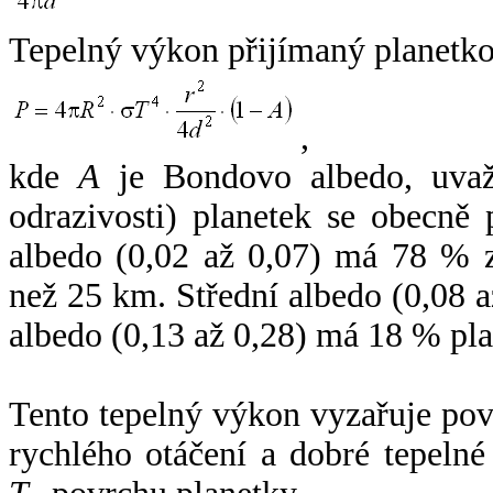
Tepelný výkon přijímaný planetko
,
kde
A
je Bondovo albedo, uvaž
odrazivosti) planetek se obecně
albedo (0,02 až 0,07) má 78 % z
než 25 km. Střední albedo (0,08 
albedo (0,13 až 0,28) má 18 % pla
Tento tepelný výkon vyzařuje po
rychlého otáčení a dobré tepelné