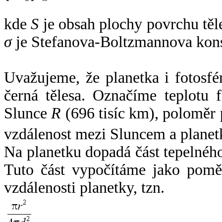
kde
S
je obsah plochy povrchu těl
σ
je Stefanova-Boltzmannova kons
Uvažujeme, že planetka i fotosfér
černá tělesa. Označíme teplotu 
Slunce
R
(696 tisíc km), poloměr
vzdálenost mezi Sluncem a plane
Na planetku dopadá část tepelnéh
Tuto část vypočítáme jako pomě
vzdálenosti planetky, tzn.