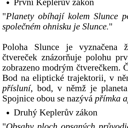
První Keplerův zákon
"
Planety obíhají kolem Slunce p
společném ohnisku je Slunce.
"
Poloha Slunce je vyznačena 
čtvereček znázorňuje polohu pr
zobrazeno modrým čtverečkem. Če
Bod na eliptické trajektorii, v n
přísluní
, bod, v němž je planet
Spojnice obou se nazývá
přímka a
Druhý Keplerův zákon
"
Obsahy ploch opsaných průvodič