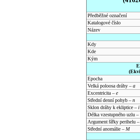
Předběžné označení
Katalogové číslo
Název
Kdy
Kde
Kým
E
(Ekv
Epocha
Velká poloosa dráhy –
a
Excentricita –
e
Střední denní pohyb –
n
Sklon dráhy k ekliptice –
i
Délka vzestupného uzlu –
Argument šířky perihelu 
Střední anomálie –
M