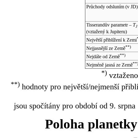
Průchody odsluním (v
JD
)
Tisserandův parametr –
T
J
(vztažený k Jupiteru)
Největší přiblížení k Zemi
**)
Nejjasnější ze Země
**)
Nejdále od Země
**
Nejméně jasná ze Země
*)
vztaženo
**)
hodnoty pro největší/nejmenší přibl
jsou spočítány pro období od 9. srpna
Poloha planetky