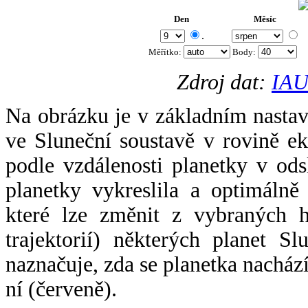
Den
Měsíc
.
Měřítko:
Body
:
Zdroj dat:
IAU
Na obrázku je v základním nastav
ve Sluneční soustavě v rovině ek
podle vzdálenosti planetky v odsl
planetky vykreslila a optimálně
které lze změnit z vybraných h
trajektorií) některých planet Sl
naznačuje, zda se planetka nacház
ní (červeně).