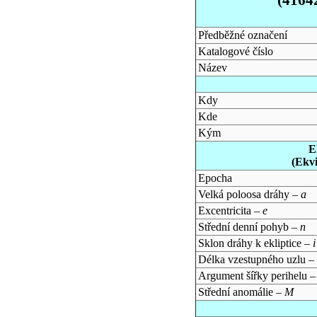
Předběžné označení
Katalogové číslo
Název
Kdy
Kde
Kým
E
(Ekv
Epocha
Velká poloosa dráhy –
a
Excentricita –
e
Střední denní pohyb –
n
Sklon dráhy k ekliptice –
i
Délka vzestupného uzlu –
Argument šířky perihelu 
Střední anomálie –
M