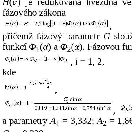
H
(
α
) je redukovaná hvězdná vel
fázového zákona
,
přičemž fázový parametr
G
slouž
funkcí
Φ
(
α
) a
Φ
(
α
). Fázovou fu
1
2
,
i
= 1, 2,
kde
,
,
a parametry
A
= 3,332;
A
= 1,8
1
2