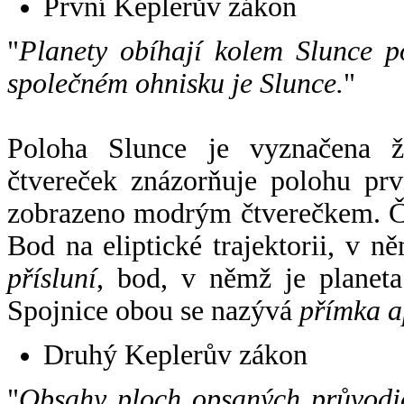
První Keplerův zákon
"
Planety obíhají kolem Slunce p
společném ohnisku je Slunce.
"
Poloha Slunce je vyznačena 
čtvereček znázorňuje polohu pr
zobrazeno modrým čtverečkem. Če
Bod na eliptické trajektorii, v n
přísluní
, bod, v němž je planet
Spojnice obou se nazývá
přímka a
Druhý Keplerův zákon
"
Obsahy ploch opsaných průvodič