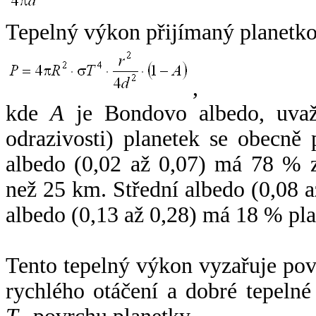
Tepelný výkon přijímaný planetko
,
kde
A
je Bondovo albedo, uvaž
odrazivosti) planetek se obecně
albedo (0,02 až 0,07) má 78 % z
než 25 km. Střední albedo (0,08 
albedo (0,13 až 0,28) má 18 % pla
Tento tepelný výkon vyzařuje po
rychlého otáčení a dobré tepelné