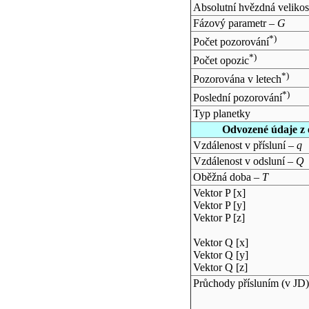
Absolutní hvězdná velikos
Fázový parametr –
G
*)
Počet pozorování
*)
Počet opozic
*)
Pozorována v letech
*)
Poslední pozorování
Typ planetky
Odvozené údaje z 
Vzdálenost v přísluní –
q
Vzdálenost v odsluní –
Q
Oběžná doba –
T
Vektor P [x]
Vektor P [y]
Vektor P [z]
Vektor Q [x]
Vektor Q [y]
Vektor Q [z]
Průchody přísluním (v
JD
)