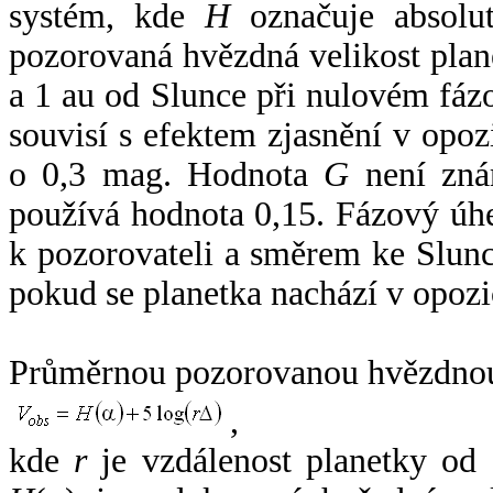
systém, kde
H
označuje absolut
pozorovaná hvězdná velikost plan
a 1 au od Slunce při nulovém fá
souvisí s efektem zjasnění v opoz
o 0,3 mag. Hodnota
G
není zná
používá hodnota 0,15. Fázový úh
k pozorovateli a směrem ke Slunc
pokud se planetka nachází v opozi
Průměrnou pozorovanou hvězdnou 
,
kde
r
je vzdálenost planetky od