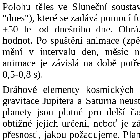
Polohu těles ve Sluneční sousta
"dnes"), které se zadává pomocí 
±50 let od dnešního dne. Obráz
hodnot. Po spuštění animace (zpě
mění v intervalu den, měsíc ne
animace je závislá na době potř
0,5-0,8 s).
Dráhové elementy kosmických t
gravitace Jupitera a Saturna neu
planety jsou platné pro delší č
obtížné jejich určení, neboť je 
přesnosti, jakou požadujeme. Pla