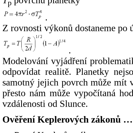
T
povrchu planetky
p
.
Z rovnosti výkonů dostaneme po 
.
Modelování vyjádření problemati
odpovídat realitě. Planetky nejso
samotný jejich povrch může mít v
přesto nám může vypočítaná hodn
vzdálenosti od Slunce.
Ověření Keplerových zákonů …