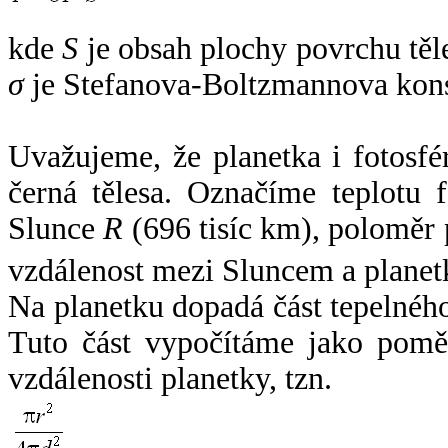
kde
S
je obsah plochy povrchu těl
σ
je Stefanova-Boltzmannova kons
Uvažujeme, že planetka i fotosfér
černá tělesa. Označíme teplotu 
Slunce
R
(696 tisíc km), poloměr
vzdálenost mezi Sluncem a plane
Na planetku dopadá část tepelnéh
Tuto část vypočítáme jako pomě
vzdálenosti planetky, tzn.