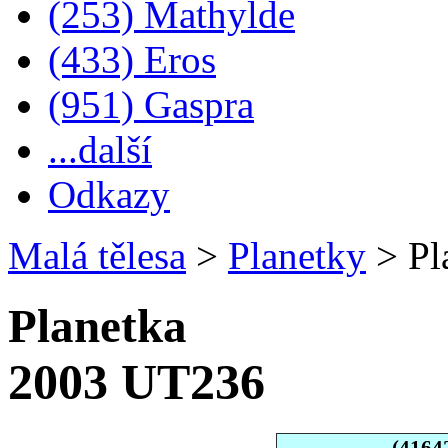
(253) Mathylde
(433) Eros
(951) Gaspra
...další
Odkazy
Malá tělesa
>
Planetky
>
Pl
Planetka
2003 UT236
(4164