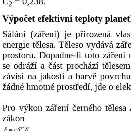
C
= 0,238.
2
Výpočet efektivní teploty plan
Sálání (záření) je přirozená vla
energie tělesa. Těleso vydává zá
prostoru. Dopadne-li toto záření n
se odráží a část prochází tělesem
závisí na jakosti a barvě povrch
žádné hmotné prostředí, jde o ele
Pro výkon záření černého tělesa
zákon