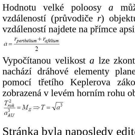
Hodnotu velké poloosy
a
může
vzdáleností (průvodiče
r
) objekt
vzdáleností najdete na přímce apsi
Vypočítanou velikost
a
lze zkont
nachází dráhové elementy plane
pomocí třetího Keplerova zák
zobrazená v levém horním rohu o
Stránka byla naposledy edi