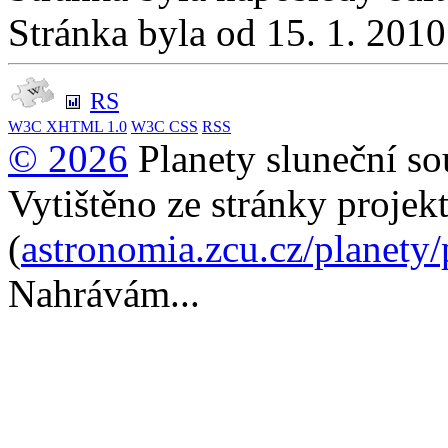
Stránka byla od 15. 1. 201
RS
W3C
XHTML 1.0
W3C
CSS
RSS
© 2026
Planety sluneční so
Vytištěno ze stránky projek
(
astronomia.zcu.cz/planety
Nahrávám...