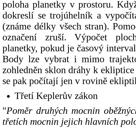
poloha planetky v prostoru. Kdy
dokreslí se trojúhelník a vypoč
(známe délky všech stran). Pomo
označení zruší. Výpočet ploch
planetky, pokud je časový interval
Body lze vybrat i mimo trajekto
zohledněn sklon dráhy k ekliptice
se pak počítají jen v rovině eklipti
Třetí Keplerův zákon
"
Poměr druhých mocnin oběžných
třetích mocnin jejich hlavních pol