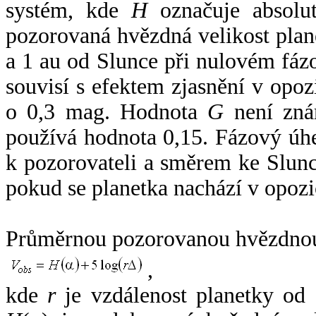
systém, kde
H
označuje absolut
pozorovaná hvězdná velikost plan
a 1 au od Slunce při nulovém fá
souvisí s efektem zjasnění v opoz
o 0,3 mag. Hodnota
G
není zná
používá hodnota 0,15. Fázový úh
k pozorovateli a směrem ke Slunc
pokud se planetka nachází v opozi
Průměrnou pozorovanou hvězdnou 
,
kde
r
je vzdálenost planetky od