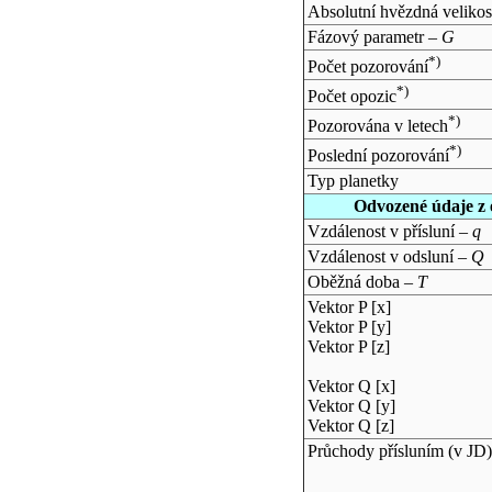
Absolutní hvězdná velikos
Fázový parametr –
G
*)
Počet pozorování
*)
Počet opozic
*)
Pozorována v letech
*)
Poslední pozorování
Typ planetky
Odvozené údaje z 
Vzdálenost v přísluní –
q
Vzdálenost v odsluní –
Q
Oběžná doba –
T
Vektor P [x]
Vektor P [y]
Vektor P [z]
Vektor Q [x]
Vektor Q [y]
Vektor Q [z]
Průchody přísluním (v
JD
)