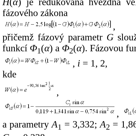
H
(
α
) je redukovaná hvězdná vel
fázového zákona
,
přičemž fázový parametr
G
slouž
funkcí
Φ
(
α
) a
Φ
(
α
). Fázovou fu
1
2
,
i
= 1, 2,
kde
,
,
a parametry
A
= 3,332;
A
= 1,8
1
2