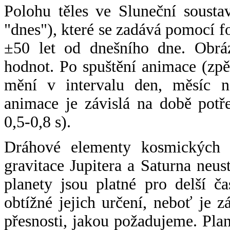
Polohu těles ve Sluneční sousta
"dnes"), které se zadává pomocí 
±50 let od dnešního dne. Obráz
hodnot. Po spuštění animace (zpě
mění v intervalu den, měsíc ne
animace je závislá na době potř
0,5-0,8 s).
Dráhové elementy kosmických t
gravitace Jupitera a Saturna neu
planety jsou platné pro delší č
obtížné jejich určení, neboť je 
přesnosti, jakou požadujeme. Pla