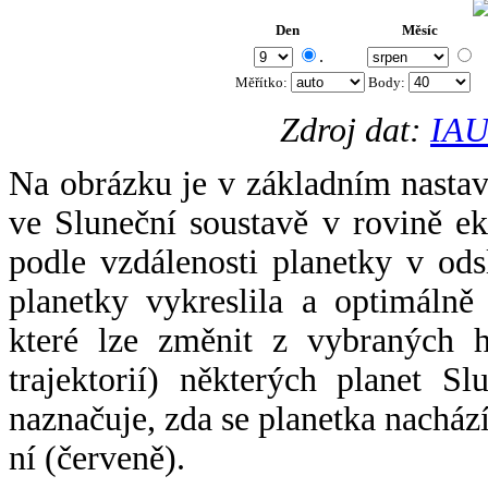
Den
Měsíc
.
Měřítko:
Body
:
Zdroj dat:
IAU
Na obrázku je v základním nastav
ve Sluneční soustavě v rovině ek
podle vzdálenosti planetky v odsl
planetky vykreslila a optimálně
které lze změnit z vybraných h
trajektorií) některých planet Sl
naznačuje, zda se planetka nacház
ní (červeně).