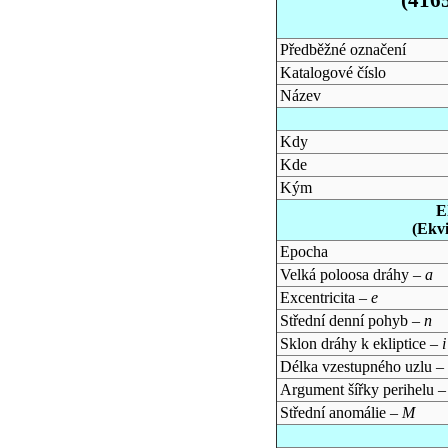
Předběžné označení
Katalogové číslo
Název
Kdy
Kde
Kým
E
(Ekv
Epocha
Velká poloosa dráhy –
a
Excentricita –
e
Střední denní pohyb –
n
Sklon dráhy k ekliptice –
i
Délka vzestupného uzlu –
Argument šířky perihelu 
Střední anomálie –
M