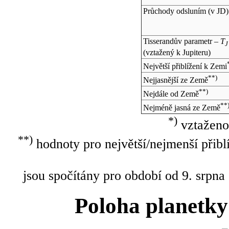
Průchody odsluním (v
JD
)
Tisserandův parametr –
T
J
(vztažený k Jupiteru)
Největší přiblížení k Zemi
**)
Nejjasnější ze Země
**)
Nejdále od Země
**
Nejméně jasná ze Země
*)
vztaženo
**)
hodnoty pro největší/nejmenší přibl
jsou spočítány pro období od 9. srpna
Poloha planetky