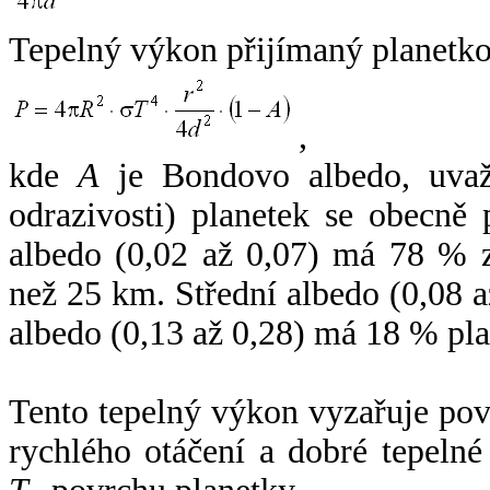
Tepelný výkon přijímaný planetko
,
kde
A
je Bondovo albedo, uvaž
odrazivosti) planetek se obecně
albedo (0,02 až 0,07) má 78 % z
než 25 km. Střední albedo (0,08 
albedo (0,13 až 0,28) má 18 % pla
Tento tepelný výkon vyzařuje po
rychlého otáčení a dobré tepelné