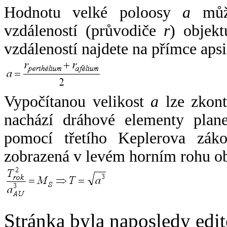
Hodnotu velké poloosy
a
může
vzdáleností (průvodiče
r
) objekt
vzdáleností najdete na přímce apsi
Vypočítanou velikost
a
lze zkont
nachází dráhové elementy plane
pomocí třetího Keplerova zák
zobrazená v levém horním rohu o
Stránka byla naposledy edi