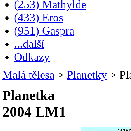
(253) Mathylde
(433) Eros
(951) Gaspra
...další
Odkazy
Malá tělesa
>
Planetky
>
Pl
Planetka
2004 LM1
(416