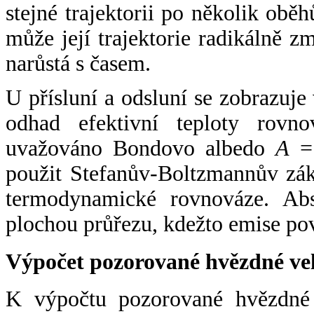
stejné trajektorii po několik oběh
může její trajektorie radikálně zm
narůstá s časem.
U přísluní a odsluní se zobrazuje
odhad efektivní teploty rovno
uvažováno Bondovo albedo
A
= 
použit Stefanův-Boltzmannův zák
termodynamické rovnováze. Abs
plochou průřezu, kdežto emise po
Výpočet pozorované hvězdné ve
K výpočtu pozorované hvězdné v