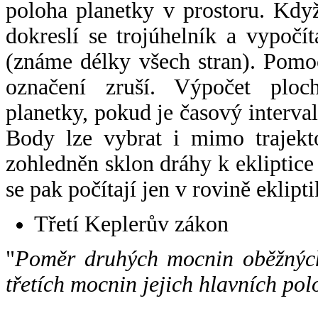
poloha planetky v prostoru. Kdy
dokreslí se trojúhelník a vypoč
(známe délky všech stran). Pomo
označení zruší. Výpočet ploch
planetky, pokud je časový interval
Body lze vybrat i mimo trajekto
zohledněn sklon dráhy k ekliptice
se pak počítají jen v rovině eklipti
Třetí Keplerův zákon
"
Poměr druhých mocnin oběžných
třetích mocnin jejich hlavních pol