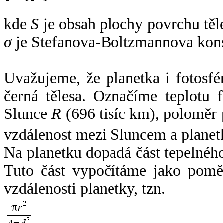
kde
S
je obsah plochy povrchu těl
σ
je Stefanova-Boltzmannova kons
Uvažujeme, že planetka i fotosfér
černá tělesa. Označíme teplotu 
Slunce
R
(696 tisíc km), poloměr
vzdálenost mezi Sluncem a plane
Na planetku dopadá část tepelnéh
Tuto část vypočítáme jako pomě
vzdálenosti planetky, tzn.