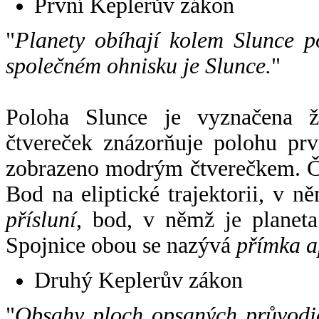
První Keplerův zákon
"
Planety obíhají kolem Slunce p
společném ohnisku je Slunce.
"
Poloha Slunce je vyznačena 
čtvereček znázorňuje polohu pr
zobrazeno modrým čtverečkem. Če
Bod na eliptické trajektorii, v n
přísluní
, bod, v němž je planet
Spojnice obou se nazývá
přímka a
Druhý Keplerův zákon
"
Obsahy ploch opsaných průvodič