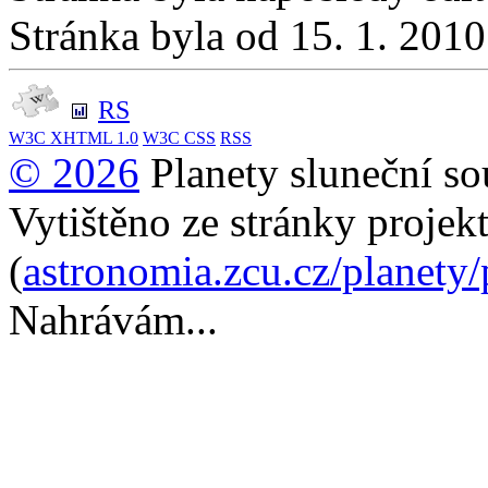
Stránka byla od 15. 1. 201
RS
W3C
XHTML 1.0
W3C
CSS
RSS
© 2026
Planety sluneční so
Vytištěno ze stránky projek
(
astronomia.zcu.cz/planety
Nahrávám...