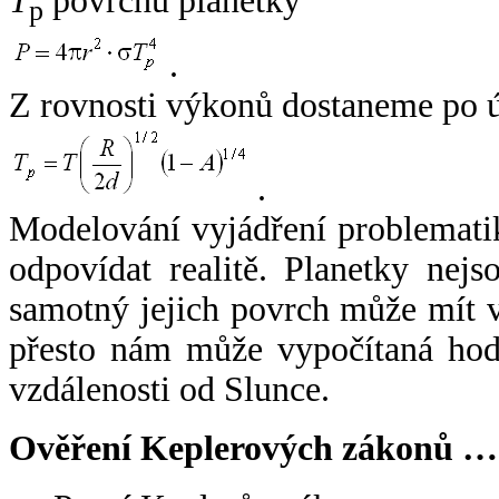
T
povrchu planetky
p
.
Z rovnosti výkonů dostaneme po 
.
Modelování vyjádření problemati
odpovídat realitě. Planetky nejso
samotný jejich povrch může mít v
přesto nám může vypočítaná hodn
vzdálenosti od Slunce.
Ověření Keplerových zákonů …