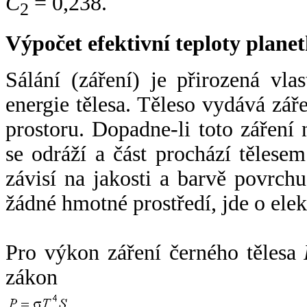
C
= 0,238.
2
Výpočet efektivní teploty plan
Sálání (záření) je přirozená vla
energie tělesa. Těleso vydává zá
prostoru. Dopadne-li toto záření n
se odráží a část prochází tělesem
závisí na jakosti a barvě povrch
žádné hmotné prostředí, jde o ele
Pro výkon záření černého tělesa
zákon