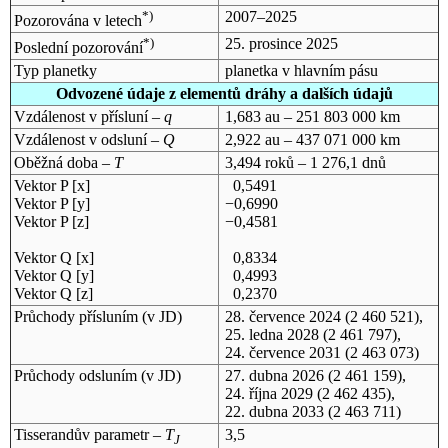
*)
2007–2025
Pozorována v letech
*)
25. prosince 2025
Poslední pozorování
Typ planetky
planetka v hlavním pásu
Odvozené údaje z elementů dráhy a dalších údajů
Vzdálenost v přísluní –
q
1,683 au – 251 803 000 km
Vzdálenost v odsluní –
Q
2,922 au – 437 071 000 km
Oběžná doba –
T
3,494 roků – 1 276,1 dnů
Vektor P [x]
0,5491
Vektor P [y]
−0,6990
Vektor P [z]
−0,4581
Vektor Q [x]
0,8334
Vektor Q [y]
0,4993
Vektor Q [z]
0,2370
Průchody přísluním (v
JD
)
28. července 2024
(2 460 521),
25. ledna 2028
(2 461 797),
24. července 2031
(2 463 073)
Průchody odsluním (v
JD
)
27. dubna 2026
(2 461 159),
24. října 2029
(2 462 435),
22. dubna 2033
(2 463 711)
Tisserandův parametr –
T
3,5
J