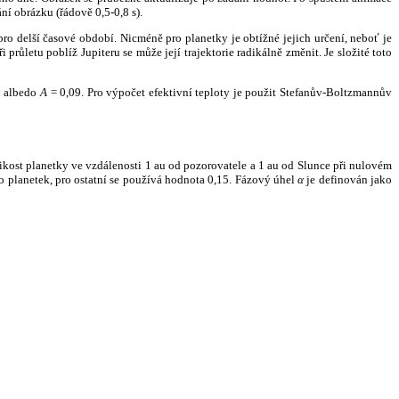
ní obrázku (řádově 0,5-0,8 s).
ro delší časové období. Nicméně pro planetky je obtížné jejich určení, neboť je
růletu poblíž Jupiteru se může její trajektorie radikálně změnit. Je složité toto
o albedo
A
= 0,09. Pro výpočet efektivní teploty je použit Stefanův-Boltzmannův
kost planetky ve vzdálenosti 1 au od pozorovatele a 1 au od Slunce při nulovém
planetek, pro ostatní se používá hodnota 0,15. Fázový úhel
α
je definován jako