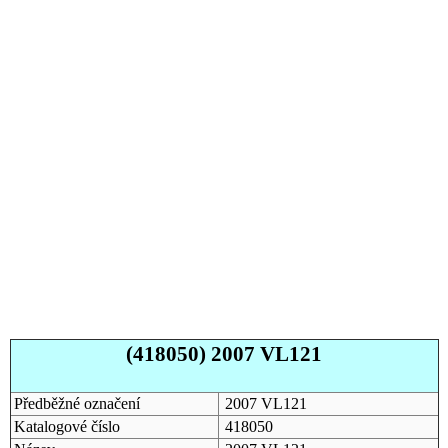
(418050) 2007 VL121
Předběžné označení
2007 VL121
Katalogové číslo
418050