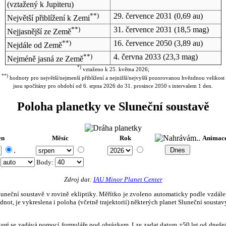
(vztažený k Jupiteru)
**)
29. července 2031
(0,69 au)
Největší přiblížení k Zemi
**)
31. července 2031
(18,5 mag)
Nejjasnější ze Země
**)
16. července 2050
(3,89 au)
Nejdále od Země
**)
4. června 2033
(23,3 mag)
Nejméně jasná ze Země
*)
vztaženo k 25. května 2026;
**)
hodnoty pro největší/nejmenší přiblížení a nejnižší/nejvyšší pozorovanou hvězdnou velikost
jsou spočítány pro období od 6. srpna 2026 do 31. prosince 2050 s intervalem 1 den.
Poloha planetky ve Sluneční soustavě
en
Měsíc
Rok
Animac
.
:
Body
:
Zdroj dat:
IAU Minor Planet Center
eční soustavě v rovině ekliptiky. Měřítko je zvoleno automaticky podle vzdálenost
not, je vykreslena i poloha (včetně trajektorií) některých planet Sluneční soustavy
, které se zadává pomocí formuláře pod obrázkem. Lze zadat datum ±50 let od dneš