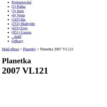
Pojmenování
(2) Pallas
(3) Juno
(4) Vesta
(243) Ida
(253) Mathylde
(433) Eros
(951) Gaspra
...další
Odkazy
Malá tělesa
>
Planetky
>
Planetka 2007 VL121
Planetka
2007 VL121