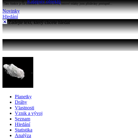
Katalogy objektů
Tato funkce je na stránkách Astronomia nová, testové otázky jsou přidávány postupně...
Novinky
Hledání
Zadejte text, který chcete hledat
Planetky
Dráhy
Vlastnosti
Vznik a vývoj
Seznam
Hledání
Statistika
Analýza