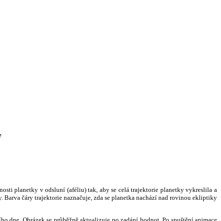
e
i planetky v odsluní (aféliu) tak, aby se celá trajektorie planetky vykreslila a
. Barva čáry trajektorie naznačuje, zda se planetka nachází nad rovinou ekliptiky
ního dne. Obrázek se průběžně aktualizuje po zadání hodnot. Po spuštění animace