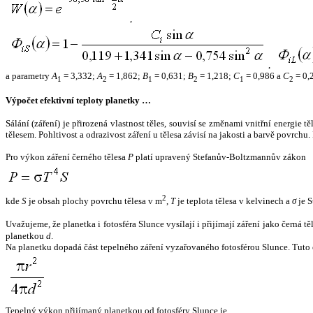
,
,
a parametry
A
= 3,332;
A
= 1,862;
B
= 0,631;
B
= 1,218;
C
= 0,986 a
C
= 0,
1
2
1
2
1
2
Výpočet efektivní teploty planetky …
Sálání (záření) je přirozená vlastnost těles, souvisí se změnami vnitřní energie 
tělesem. Pohltivost a odrazivost záření u tělesa závisí na jakosti a barvě povrch
Pro výkon záření černého tělesa
P
platí upravený Stefanův-Boltzmannův zákon
2
kde
S
je obsah plochy povrchu tělesa v m
,
T
je teplota tělesa v kelvinech a
σ
je S
Uvažujeme, že planetka i fotosféra Slunce vysílají i přijímají záření jako černá 
planetkou
d
.
Na planetku dopadá část tepelného záření vyzařovaného fotosférou Slunce. Tuto 
Tepelný výkon přijímaný planetkou od fotosféry Slunce je