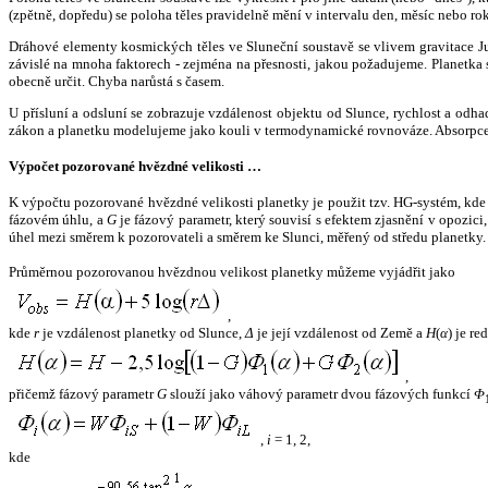
(zpětně, dopředu) se poloha těles pravidelně mění v intervalu den, měsíc nebo ro
Dráhové elementy kosmických těles ve Sluneční soustavě se vlivem gravitace Jup
závislé na mnoha faktorech - zejména na přesnosti, jakou požadujeme. Planetka se
obecně určit. Chyba narůstá s časem.
U přísluní a odsluní se zobrazuje vzdálenost objektu od Slunce, rychlost a od
zákon a planetku modelujeme jako kouli v termodynamické rovnováze. Absorpce 
Výpočet pozorované hvězdné velikosti …
K výpočtu pozorované hvězdné velikosti planetky je použit tzv. HG-systém, kd
fázovém úhlu, a
G
je fázový parametr, který souvisí s efektem zjasnění v opozic
úhel mezi směrem k pozorovateli a směrem ke Slunci, měřený od středu planetky. 
Průměrnou pozorovanou hvězdnou velikost planetky můžeme vyjádřit jako
,
kde
r
je vzdálenost planetky od Slunce,
Δ
je její vzdálenost od Země a
H
(
α
) je r
,
přičemž fázový parametr
G
slouží jako váhový parametr dvou fázových funkcí
Φ
,
i
= 1, 2,
kde