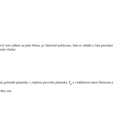
i toto záření na jiné těleso, je částečně pohlceno, část se odráží a část prochází
ické vlnění.
m), poloměr planetky
r
, teplotu povrchu planetky
T
a vzdálenost mezi Sluncem a
p
tky, tzn.