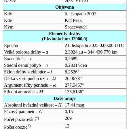
Název
2007 VL121
Objevena
Kdy
5. listopadu 2007
Kde
Kitt Peak
Kým
Spacewatch
Elementy dráhy
(Ekvinokcium J2000,0)
Epocha
21. listopadu 2025 0:00:00 UTC
Velká poloosa dráhy –
a
2,3024 au – 344 436 770 km
Excentricita –
e
0,2689
Střední denní pohyb –
n
0,2821°/den
Sklon dráhy k ekliptice –
i
8,2526°
Délka vzestupného uzlu –
Ω
26,0678°
Argument šířky perihelu –
ω
277,5457°
Střední anomálie –
M
135,6186°
Další údaje
Absolutní hvězdná velikost –
H
17,44 mag
Fázový parametr –
G
0,15
*)
209
Počet pozorování
*)
13
Počet opozic