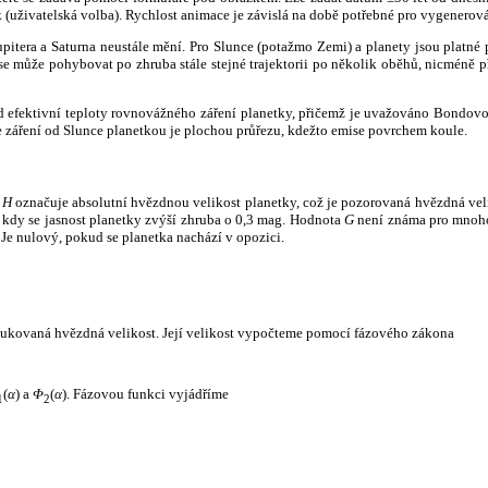
k (uživatelská volba). Rychlost animace je závislá na době potřebné pro vygenerová
itera a Saturna neustále mění. Pro Slunce (potažmo Zemi) a planety jsou platné p
 může pohybovat po zhruba stále stejné trajektorii po několik oběhů, nicméně při p
had efektivní teploty rovnovážného záření planetky, přičemž je uvažováno Bondov
záření od Slunce planetkou je plochou průřezu, kdežto emise povrchem koule.
e
H
označuje absolutní hvězdnou velikost planetky, což je pozorovaná hvězdná veli
i, kdy se jasnost planetky zvýší zhruba o 0,3 mag. Hodnota
G
není známa pro mnoho 
Je nulový, pokud se planetka nachází v opozici.
edukovaná hvězdná velikost. Její velikost vypočteme pomocí fázového zákona
(
α
) a
Φ
(
α
). Fázovou funkci vyjádříme
1
2