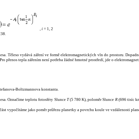
,
i
= 1, 2
238.
tělesa. Těleso vydává záření ve formě elektromagnetických vln do prostoru. Dopadne-l
u. Pro přenos tepla zářením není potřeba žádné hmotné prostředí, jde o elektromagnet
tefanova-Boltzmannova konstanta.
tělesa. Označíme teplotu fotosféry Slunce
T
(5 780 K), poloměr Slunce
R
(696 tisíc k
část vypočítáme jako poměr průřezu planetky a povrchu koule ve vzdálenosti plane