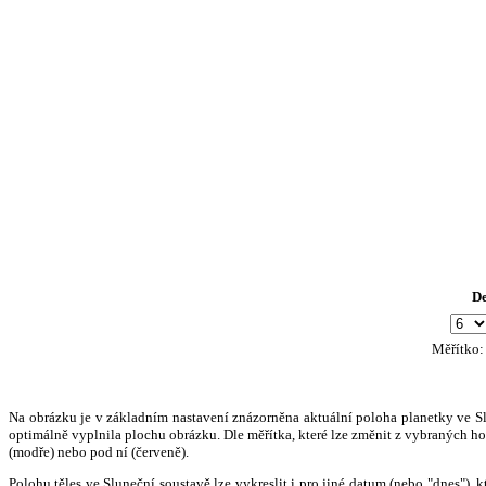
D
Měřítko
Na obrázku je v základním nastavení znázorněna aktuální poloha planetky ve Slun
optimálně vyplnila plochu obrázku. Dle měřítka, které lze změnit z vybraných hod
(modře) nebo pod ní (červeně).
Polohu těles ve Sluneční soustavě lze vykreslit i pro jiné datum (nebo "dnes")