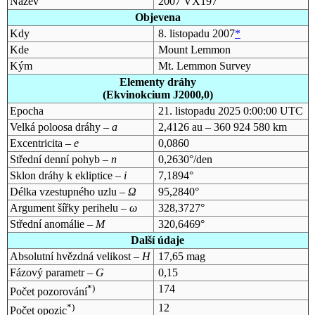
Název
2007 VX197
Objevena
Kdy
8. listopadu 2007
*
Kde
Mount Lemmon
Kým
Mt. Lemmon Survey
Elementy dráhy
(Ekvinokcium J2000,0)
Epocha
21. listopadu 2025 0:00:00 UTC
Velká poloosa dráhy –
a
2,4126 au – 360 924 580 km
Excentricita –
e
0,0860
Střední denní pohyb –
n
0,2630°/den
Sklon dráhy k ekliptice –
i
7,1894°
Délka vzestupného uzlu –
Ω
95,2840°
Argument šířky perihelu –
ω
328,3727°
Střední anomálie –
M
320,6469°
Další údaje
Absolutní hvězdná velikost –
H
17,65 mag
Fázový parametr –
G
0,15
*)
174
Počet pozorování
*)
12
Počet opozic