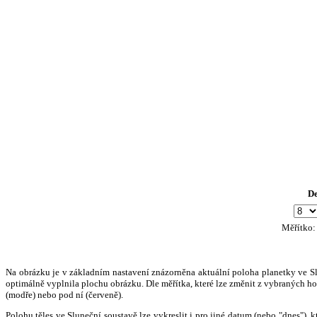
D
Měřítko
Na obrázku je v základním nastavení znázorněna aktuální poloha planetky ve Slun
optimálně vyplnila plochu obrázku. Dle měřítka, které lze změnit z vybraných hod
(modře) nebo pod ní (červeně).
Polohu těles ve Sluneční soustavě lze vykreslit i pro jiné datum (nebo "dnes")