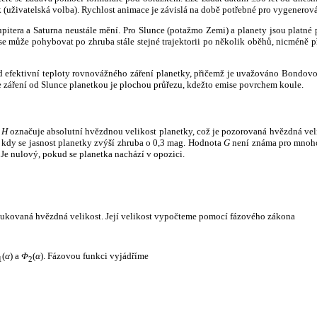
k (uživatelská volba). Rychlost animace je závislá na době potřebné pro vygenerová
itera a Saturna neustále mění. Pro Slunce (potažmo Zemi) a planety jsou platné p
 může pohybovat po zhruba stále stejné trajektorii po několik oběhů, nicméně při p
had efektivní teploty rovnovážného záření planetky, přičemž je uvažováno Bondov
záření od Slunce planetkou je plochou průřezu, kdežto emise povrchem koule.
e
H
označuje absolutní hvězdnou velikost planetky, což je pozorovaná hvězdná veli
i, kdy se jasnost planetky zvýší zhruba o 0,3 mag. Hodnota
G
není známa pro mnoho 
Je nulový, pokud se planetka nachází v opozici.
edukovaná hvězdná velikost. Její velikost vypočteme pomocí fázového zákona
(
α
) a
Φ
(
α
). Fázovou funkci vyjádříme
1
2