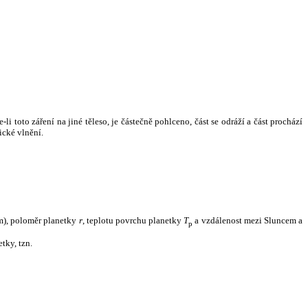
i toto záření na jiné těleso, je částečně pohlceno, část se odráží a část prochází
ické vlnění.
m), poloměr planetky
r
, teplotu povrchu planetky
T
a vzdálenost mezi Sluncem a
p
tky, tzn.