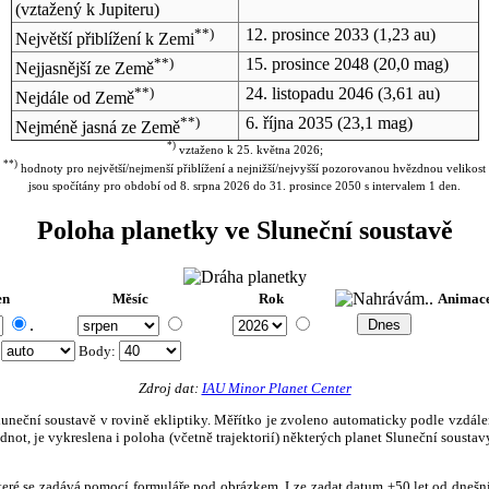
(vztažený k Jupiteru)
**)
12. prosince 2033
(1,23 au)
Největší přiblížení k Zemi
**)
15. prosince 2048
(20,0 mag)
Nejjasnější ze Země
**)
24. listopadu 2046
(3,61 au)
Nejdále od Země
**)
6. října 2035
(23,1 mag)
Nejméně jasná ze Země
*)
vztaženo k 25. května 2026;
**)
hodnoty pro největší/nejmenší přiblížení a nejnižší/nejvyšší pozorovanou hvězdnou velikost
jsou spočítány pro období od 8. srpna 2026 do 31. prosince 2050 s intervalem 1 den.
Poloha planetky ve Sluneční soustavě
en
Měsíc
Rok
Animac
.
:
Body
:
Zdroj dat:
IAU Minor Planet Center
eční soustavě v rovině ekliptiky. Měřítko je zvoleno automaticky podle vzdálenost
not, je vykreslena i poloha (včetně trajektorií) některých planet Sluneční soustavy
, které se zadává pomocí formuláře pod obrázkem. Lze zadat datum ±50 let od dneš