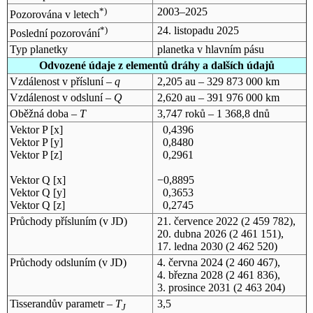
*)
2003–2025
Pozorována v letech
*)
24. listopadu 2025
Poslední pozorování
Typ planetky
planetka v hlavním pásu
Odvozené údaje z elementů dráhy a dalších údajů
Vzdálenost v přísluní –
q
2,205 au – 329 873 000 km
Vzdálenost v odsluní –
Q
2,620 au – 391 976 000 km
Oběžná doba –
T
3,747 roků – 1 368,8 dnů
Vektor P [x]
0,4396
Vektor P [y]
0,8480
Vektor P [z]
0,2961
Vektor Q [x]
−0,8895
Vektor Q [y]
0,3653
Vektor Q [z]
0,2745
Průchody přísluním (v
JD
)
21. července 2022
(2 459 782),
20. dubna 2026
(2 461 151),
17. ledna 2030
(2 462 520)
Průchody odsluním (v
JD
)
4. června 2024
(2 460 467),
4. března 2028
(2 461 836),
3. prosince 2031
(2 463 204)
Tisserandův parametr –
T
3,5
J