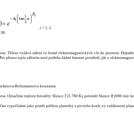
,
i
= 1, 2
238.
tělesa. Těleso vydává záření ve formě elektromagnetických vln do prostoru. Dopadne-l
u. Pro přenos tepla zářením není potřeba žádné hmotné prostředí, jde o elektromagnet
tefanova-Boltzmannova konstanta.
tělesa. Označíme teplotu fotosféry Slunce
T
(5 780 K), poloměr Slunce
R
(696 tisíc k
část vypočítáme jako poměr průřezu planetky a povrchu koule ve vzdálenosti plane