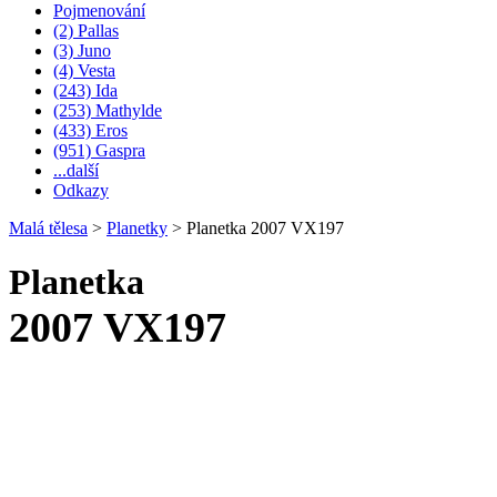
Pojmenování
(2) Pallas
(3) Juno
(4) Vesta
(243) Ida
(253) Mathylde
(433) Eros
(951) Gaspra
...další
Odkazy
Malá tělesa
>
Planetky
>
Planetka 2007 VX197
Planetka
2007 VX197