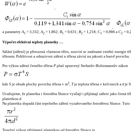
,
,
a parametry
A
= 3,332;
A
= 1,862;
B
= 0,631;
B
= 1,218;
C
= 0,986 a
C
= 0,
1
2
1
2
1
2
Výpočet efektivní teploty planetky …
Sálání (záření) je přirozená vlastnost těles, souvisí se změnami vnitřní energie 
tělesem. Pohltivost a odrazivost záření u tělesa závisí na jakosti a barvě povrch
Pro výkon záření černého tělesa
P
platí upravený Stefanův-Boltzmannův zákon
2
kde
S
je obsah plochy povrchu tělesa v m
,
T
je teplota tělesa v kelvinech a
σ
je S
Uvažujeme, že planetka i fotosféra Slunce vysílají i přijímají záření jako černá 
planetkou
d
.
Na planetku dopadá část tepelného záření vyzařovaného fotosférou Slunce. Tuto 
Tepelný výkon přijímaný planetkou od fotosféry Slunce je