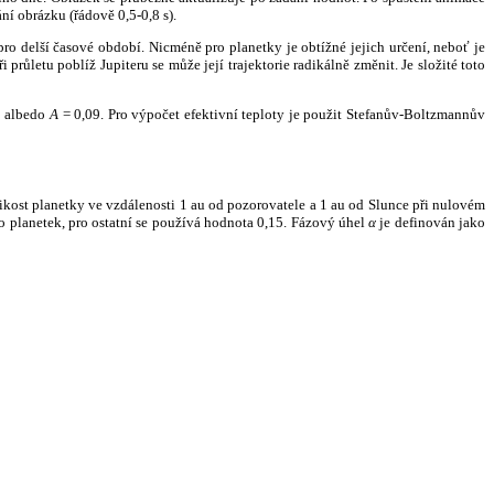
ní obrázku (řádově 0,5-0,8 s).
ro delší časové období. Nicméně pro planetky je obtížné jejich určení, neboť je
růletu poblíž Jupiteru se může její trajektorie radikálně změnit. Je složité toto
o albedo
A
= 0,09. Pro výpočet efektivní teploty je použit Stefanův-Boltzmannův
kost planetky ve vzdálenosti 1 au od pozorovatele a 1 au od Slunce při nulovém
planetek, pro ostatní se používá hodnota 0,15. Fázový úhel
α
je definován jako