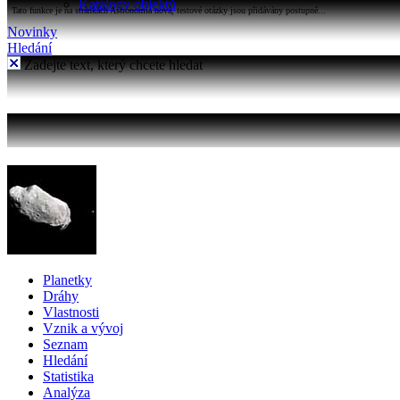
Katalogy objektů
Tato funkce je na stránkách Astronomia nová, testové otázky jsou přidávány postupně...
Novinky
Hledání
Zadejte text, který chcete hledat
Planetky
Dráhy
Vlastnosti
Vznik a vývoj
Seznam
Hledání
Statistika
Analýza