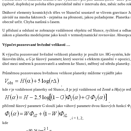
(zpětně, dopředu) se poloha těles pravidelně mění v intervalu den, měsíc nebo ro
Dráhové elementy kosmických těles ve Sluneční soustavě se vlivem gravitace Jup
závislé na mnoha faktorech - zejména na přesnosti, jakou požadujeme. Planetka se
obecně určit. Chyba narůstá s časem.
U přísluní a odsluní se zobrazuje vzdálenost objektu od Slunce, rychlost a od
zákon a planetku modelujeme jako kouli v termodynamické rovnováze. Absorpce 
Výpočet pozorované hvězdné velikosti …
K výpočtu pozorované hvězdné velikosti planetky je použit tzv. HG-systém, kd
fázovém úhlu, a
G
je fázový parametr, který souvisí s efektem zjasnění v opozic
úhel mezi směrem k pozorovateli a směrem ke Slunci, měřený od středu planetky. 
Průměrnou pozorovanou hvězdnou velikost planetky můžeme vyjádřit jako
,
kde
r
je vzdálenost planetky od Slunce,
Δ
je její vzdálenost od Země a
H
(
α
) je r
,
přičemž fázový parametr
G
slouží jako váhový parametr dvou fázových funkcí
Φ
,
i
= 1, 2,
kde