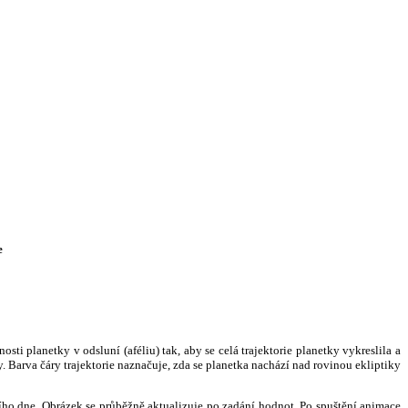
e
i planetky v odsluní (aféliu) tak, aby se celá trajektorie planetky vykreslila a
. Barva čáry trajektorie naznačuje, zda se planetka nachází nad rovinou ekliptiky
ního dne. Obrázek se průběžně aktualizuje po zadání hodnot. Po spuštění animace