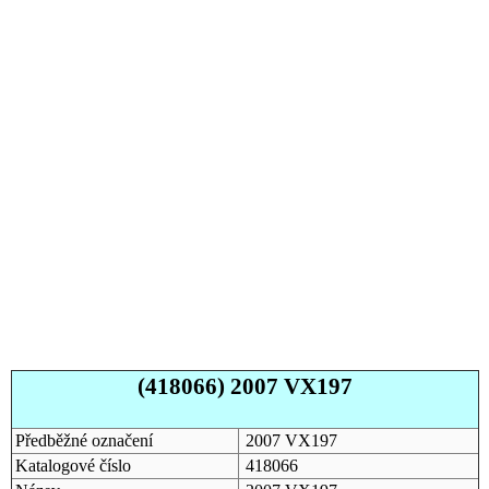
(418066) 2007 VX197
Předběžné označení
2007 VX197
Katalogové číslo
418066