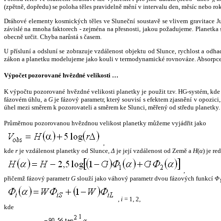
(zpětně, dopředu) se poloha těles pravidelně mění v intervalu den, měsíc nebo ro
Dráhové elementy kosmických těles ve Sluneční soustavě se vlivem gravitace Jup
závislé na mnoha faktorech - zejména na přesnosti, jakou požadujeme. Planetka se
obecně určit. Chyba narůstá s časem.
U přísluní a odsluní se zobrazuje vzdálenost objektu od Slunce, rychlost a od
zákon a planetku modelujeme jako kouli v termodynamické rovnováze. Absorpce 
Výpočet pozorované hvězdné velikosti …
K výpočtu pozorované hvězdné velikosti planetky je použit tzv. HG-systém, kd
fázovém úhlu, a
G
je fázový parametr, který souvisí s efektem zjasnění v opozic
úhel mezi směrem k pozorovateli a směrem ke Slunci, měřený od středu planetky. 
Průměrnou pozorovanou hvězdnou velikost planetky můžeme vyjádřit jako
,
kde
r
je vzdálenost planetky od Slunce,
Δ
je její vzdálenost od Země a
H
(
α
) je r
,
přičemž fázový parametr
G
slouží jako váhový parametr dvou fázových funkcí
Φ
,
i
= 1, 2,
kde