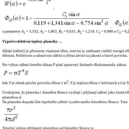
,
,
a parametry
A
= 3,332;
A
= 1,862;
B
= 0,631;
B
= 1,218;
C
= 0,986 a
C
= 0,
1
2
1
2
1
2
Výpočet efektivní teploty planetky …
Sálání (záření) je přirozená vlastnost těles, souvisí se změnami vnitřní energie 
tělesem. Pohltivost a odrazivost záření u tělesa závisí na jakosti a barvě povrch
Pro výkon záření černého tělesa
P
platí upravený Stefanův-Boltzmannův zákon
2
kde
S
je obsah plochy povrchu tělesa v m
,
T
je teplota tělesa v kelvinech a
σ
je S
Uvažujeme, že planetka i fotosféra Slunce vysílají i přijímají záření jako černá 
planetkou
d
.
Na planetku dopadá část tepelného záření vyzařovaného fotosférou Slunce. Tuto 
Tepelný výkon přijímaný planetkou od fotosféry Slunce je