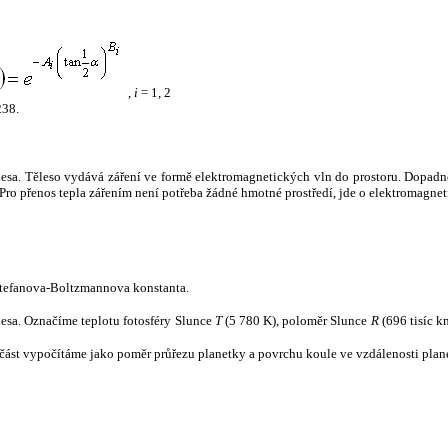
,
i
= 1, 2
238.
tělesa. Těleso vydává záření ve formě elektromagnetických vln do prostoru. Dopadne-l
u. Pro přenos tepla zářením není potřeba žádné hmotné prostředí, jde o elektromagnet
tefanova-Boltzmannova konstanta.
tělesa. Označíme teplotu fotosféry Slunce
T
(5 780 K), poloměr Slunce
R
(696 tisíc k
část vypočítáme jako poměr průřezu planetky a povrchu koule ve vzdálenosti plane