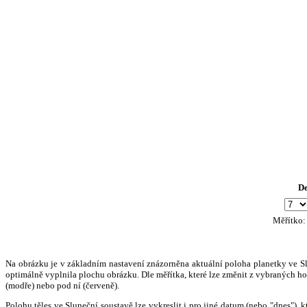
D
Měřítko
Na obrázku je v základním nastavení znázorněna aktuální poloha planetky ve Slun
optimálně vyplnila plochu obrázku. Dle měřítka, které lze změnit z vybraných hod
(modře) nebo pod ní (červeně).
Polohu těles ve Sluneční soustavě lze vykreslit i pro jiné datum (nebo "dnes")