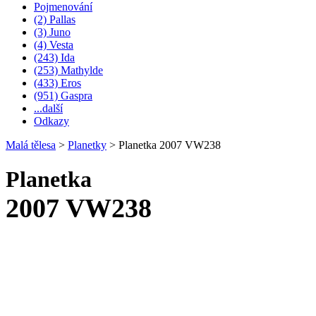
Pojmenování
(2) Pallas
(3) Juno
(4) Vesta
(243) Ida
(253) Mathylde
(433) Eros
(951) Gaspra
...další
Odkazy
Malá tělesa
>
Planetky
>
Planetka 2007 VW238
Planetka
2007 VW238