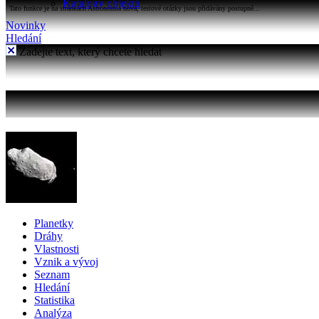
Katalogy objektů
Tato funkce je na stránkách Astronomia nová, testové otázky jsou přidávány postupně...
Novinky
Hledání
Zadejte text, který chcete hledat
Planetky
Dráhy
Vlastnosti
Vznik a vývoj
Seznam
Hledání
Statistika
Analýza