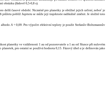
ní obrázku (řádově 0,5-0,8 s).
ro delší časové období. Nicméně pro planetky je obtížné jejich určení, neboť je
růletu poblíž Jupiteru se může její trajektorie radikálně změnit. Je složité toto
o albedo
A
= 0,09. Pro výpočet efektivní teploty je použit Stefanův-Boltzmannův
kost planetky ve vzdálenosti 1 au od pozorovatele a 1 au od Slunce při nulovém
planetek, pro ostatní se používá hodnota 0,15. Fázový úhel
α
je definován jako