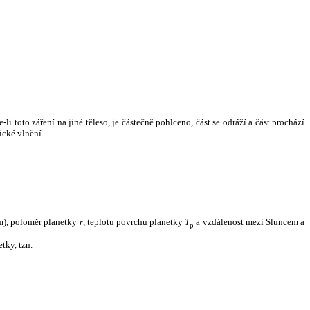
i toto záření na jiné těleso, je částečně pohlceno, část se odráží a část prochází
ické vlnění.
m), poloměr planetky
r
, teplotu povrchu planetky
T
a vzdálenost mezi Sluncem a
p
tky, tzn.