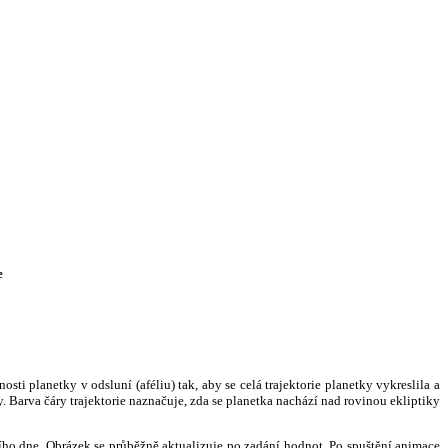
e
i planetky v odsluní (aféliu) tak, aby se celá trajektorie planetky vykreslila a
. Barva čáry trajektorie naznačuje, zda se planetka nachází nad rovinou ekliptiky
ního dne. Obrázek se průběžně aktualizuje po zadání hodnot. Po spuštění animace