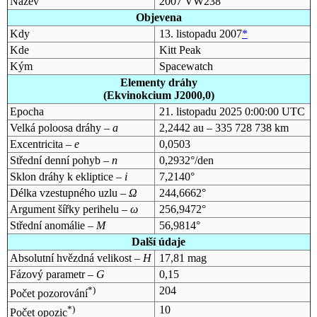
Název
2007 VW238
Objevena
Kdy
13. listopadu 2007
*
Kde
Kitt Peak
Kým
Spacewatch
Elementy dráhy
(Ekvinokcium J2000,0)
Epocha
21. listopadu 2025 0:00:00 UTC
Velká poloosa dráhy –
a
2,2442 au – 335 728 738 km
Excentricita –
e
0,0503
Střední denní pohyb –
n
0,2932°/den
Sklon dráhy k ekliptice –
i
7,2140°
Délka vzestupného uzlu –
Ω
244,6662°
Argument šířky perihelu –
ω
256,9472°
Střední anomálie –
M
56,9814°
Další údaje
Absolutní hvězdná velikost –
H
17,81 mag
Fázový parametr –
G
0,15
*)
204
Počet pozorování
*)
10
Počet opozic