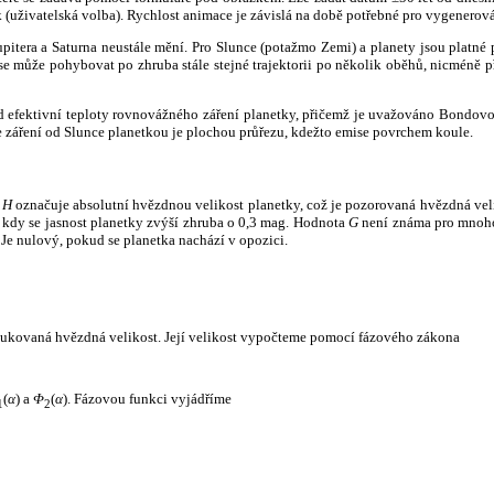
k (uživatelská volba). Rychlost animace je závislá na době potřebné pro vygenerová
itera a Saturna neustále mění. Pro Slunce (potažmo Zemi) a planety jsou platné p
 může pohybovat po zhruba stále stejné trajektorii po několik oběhů, nicméně při p
had efektivní teploty rovnovážného záření planetky, přičemž je uvažováno Bondov
záření od Slunce planetkou je plochou průřezu, kdežto emise povrchem koule.
e
H
označuje absolutní hvězdnou velikost planetky, což je pozorovaná hvězdná veli
i, kdy se jasnost planetky zvýší zhruba o 0,3 mag. Hodnota
G
není známa pro mnoho 
Je nulový, pokud se planetka nachází v opozici.
edukovaná hvězdná velikost. Její velikost vypočteme pomocí fázového zákona
(
α
) a
Φ
(
α
). Fázovou funkci vyjádříme
1
2