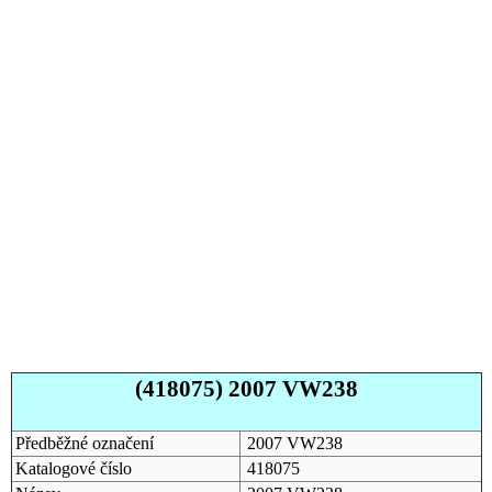
(418075) 2007 VW238
Předběžné označení
2007 VW238
Katalogové číslo
418075