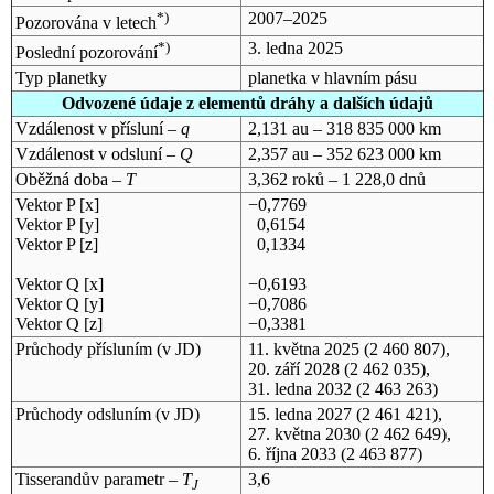
*)
2007–2025
Pozorována v letech
*)
3. ledna 2025
Poslední pozorování
Typ planetky
planetka v hlavním pásu
Odvozené údaje z elementů dráhy a dalších údajů
Vzdálenost v přísluní –
q
2,131 au – 318 835 000 km
Vzdálenost v odsluní –
Q
2,357 au – 352 623 000 km
Oběžná doba –
T
3,362 roků – 1 228,0 dnů
Vektor P [x]
−0,7769
Vektor P [y]
0,6154
Vektor P [z]
0,1334
Vektor Q [x]
−0,6193
Vektor Q [y]
−0,7086
Vektor Q [z]
−0,3381
Průchody přísluním (v
JD
)
11. května 2025
(2 460 807),
20. září 2028
(2 462 035),
31. ledna 2032
(2 463 263)
Průchody odsluním (v
JD
)
15. ledna 2027
(2 461 421),
27. května 2030
(2 462 649),
6. října 2033
(2 463 877)
Tisserandův parametr –
T
3,6
J