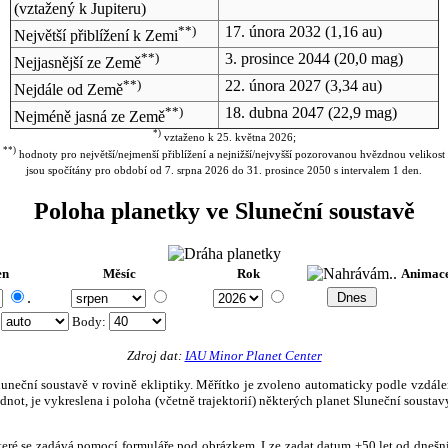
(vztažený k Jupiteru)
**)
17. února 2032
(1,16 au)
Největší přiblížení k Zemi
**)
3. prosince 2044
(20,0 mag)
Nejjasnější ze Země
**)
22. února 2027
(3,34 au)
Nejdále od Země
**)
18. dubna 2047
(22,9 mag)
Nejméně jasná ze Země
*)
vztaženo k 25. května 2026;
**)
hodnoty pro největší/nejmenší přiblížení a nejnižší/nejvyšší pozorovanou hvězdnou velikost
jsou spočítány pro období od 7. srpna 2026 do 31. prosince 2050 s intervalem 1 den.
Poloha planetky ve Sluneční soustavě
en
Měsíc
Rok
Animac
.
:
Body
:
Zdroj dat:
IAU Minor Planet Center
eční soustavě v rovině ekliptiky. Měřítko je zvoleno automaticky podle vzdálenost
not, je vykreslena i poloha (včetně trajektorií) některých planet Sluneční soustavy
, které se zadává pomocí formuláře pod obrázkem. Lze zadat datum ±50 let od dneš