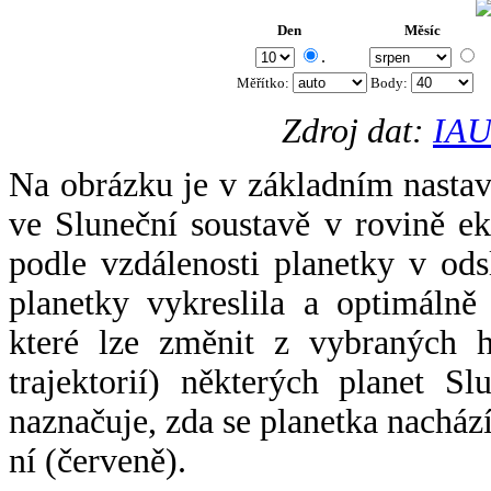
Den
Měsíc
.
Měřítko:
Body
:
Zdroj dat:
IAU
Na obrázku je v základním nastav
ve Sluneční soustavě v rovině ek
podle vzdálenosti planetky v odsl
planetky vykreslila a optimálně
které lze změnit z vybraných h
trajektorií) některých planet Sl
naznačuje, zda se planetka nacház
ní (červeně).