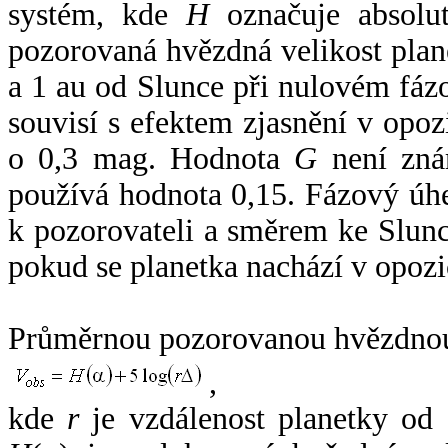
systém, kde
H
označuje absolut
pozorovaná hvězdná velikost plan
a 1 au od Slunce při nulovém fá
souvisí s efektem zjasnění v opoz
o 0,3 mag. Hodnota
G
není zná
používá hodnota 0,15. Fázový úh
k pozorovateli a směrem ke Slunc
pokud se planetka nachází v opozi
Průměrnou pozorovanou hvězdnou 
,
kde
r
je vzdálenost planetky od