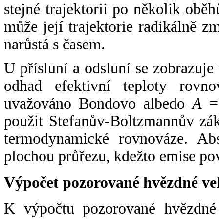
stejné trajektorii po několik oběh
může její trajektorie radikálně zm
narůstá s časem.
U přísluní a odsluní se zobrazuje
odhad efektivní teploty rovno
uvažováno Bondovo albedo
A
= 
použit Stefanův-Boltzmannův zák
termodynamické rovnováze. Abs
plochou průřezu, kdežto emise po
Výpočet pozorované hvězdné ve
K výpočtu pozorované hvězdné v