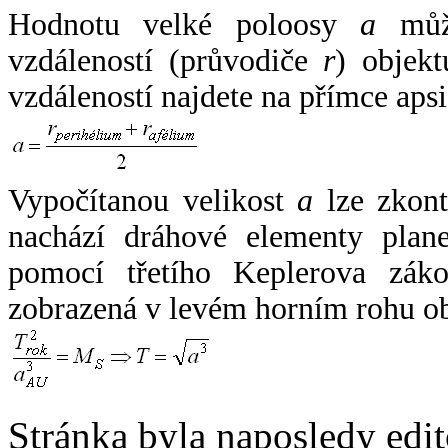
Hodnotu velké poloosy
a
může
vzdáleností (průvodiče
r
) objekt
vzdáleností najdete na přímce apsi
Vypočítanou velikost
a
lze zkont
nachází dráhové elementy plane
pomocí třetího Keplerova zák
zobrazená v levém horním rohu o
Stránka byla naposledy edi