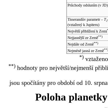
Průchody odsluním (v
JD
)
Tisserandův parametr –
T
J
(vztažený k Jupiteru)
Největší přiblížení k Zemi
**)
Nejjasnější ze Země
**)
Nejdále od Země
**
Nejméně jasná ze Země
*)
vztaženo
**)
hodnoty pro největší/nejmenší přibl
jsou spočítány pro období od 10. srpna
Poloha planetky