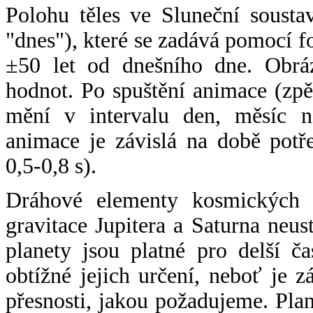
Polohu těles ve Sluneční sousta
"dnes"), které se zadává pomocí 
±50 let od dnešního dne. Obráz
hodnot. Po spuštění animace (zpě
mění v intervalu den, měsíc ne
animace je závislá na době potř
0,5-0,8 s).
Dráhové elementy kosmických t
gravitace Jupitera a Saturna neu
planety jsou platné pro delší č
obtížné jejich určení, neboť je 
přesnosti, jakou požadujeme. Pla