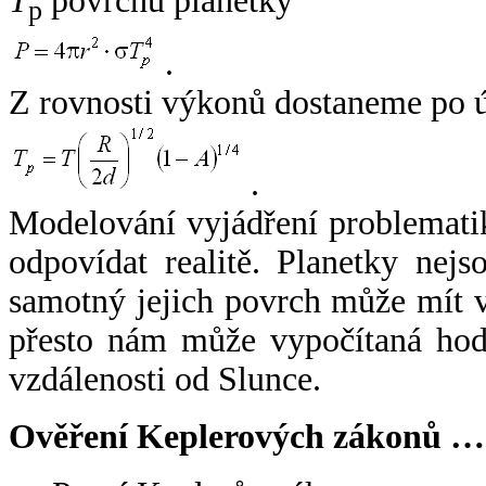
T
povrchu planetky
p
.
Z rovnosti výkonů dostaneme po 
.
Modelování vyjádření problemati
odpovídat realitě. Planetky nejso
samotný jejich povrch může mít v
přesto nám může vypočítaná hodn
vzdálenosti od Slunce.
Ověření Keplerových zákonů …