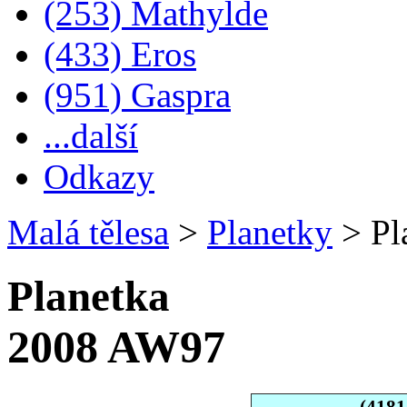
(253) Mathylde
(433) Eros
(951) Gaspra
...další
Odkazy
Malá tělesa
>
Planetky
>
Pl
Planetka
2008 AW97
(4181