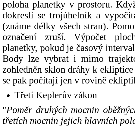
poloha planetky v prostoru. Kdy
dokreslí se trojúhelník a vypoč
(známe délky všech stran). Pomo
označení zruší. Výpočet ploch
planetky, pokud je časový interval
Body lze vybrat i mimo trajekto
zohledněn sklon dráhy k ekliptice
se pak počítají jen v rovině eklipti
Třetí Keplerův zákon
"
Poměr druhých mocnin oběžných
třetích mocnin jejich hlavních pol