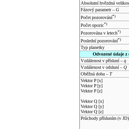
Absolutní hvězdná velikos
Fázový parametr –
G
*)
Počet pozorování
*)
Počet opozic
*)
Pozorována v letech
*)
Poslední pozorování
Typ planetky
Odvozené údaje z 
Vzdálenost v přísluní –
q
Vzdálenost v odsluní –
Q
Oběžná doba –
T
Vektor P [x]
Vektor P [y]
Vektor P [z]
Vektor Q [x]
Vektor Q [y]
Vektor Q [z]
Průchody přísluním (v
JD
)