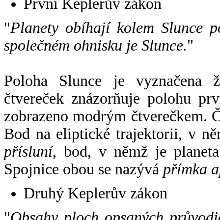
První Keplerův zákon
"
Planety obíhají kolem Slunce p
společném ohnisku je Slunce.
"
Poloha Slunce je vyznačena 
čtvereček znázorňuje polohu pr
zobrazeno modrým čtverečkem. Če
Bod na eliptické trajektorii, v n
přísluní
, bod, v němž je planet
Spojnice obou se nazývá
přímka a
Druhý Keplerův zákon
"
Obsahy ploch opsaných průvodič