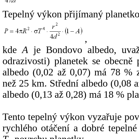
Tepelný výkon přijímaný planetko
,
kde
A
je Bondovo albedo, uvaž
odrazivosti) planetek se obecně
albedo (0,02 až 0,07) má 78 % z
než 25 km. Střední albedo (0,08 
albedo (0,13 až 0,28) má 18 % pla
Tento tepelný výkon vyzařuje po
rychlého otáčení a dobré tepelné