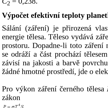
C
= 0,238.
2
Výpočet efektivní teploty plan
Sálání (záření) je přirozená vla
energie tělesa. Těleso vydává zá
prostoru. Dopadne-li toto záření n
se odráží a část prochází tělesem
závisí na jakosti a barvě povrch
žádné hmotné prostředí, jde o ele
Pro výkon záření černého tělesa
zákon