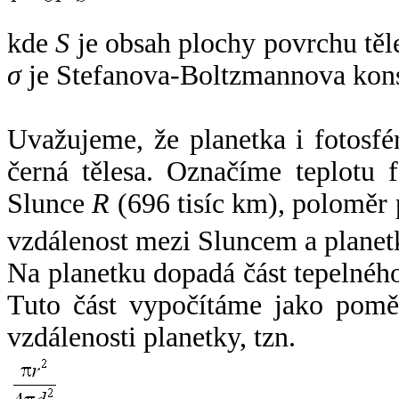
kde
S
je obsah plochy povrchu těl
σ
je Stefanova-Boltzmannova kons
Uvažujeme, že planetka i fotosfér
černá tělesa. Označíme teplotu 
Slunce
R
(696 tisíc km), poloměr
vzdálenost mezi Sluncem a plane
Na planetku dopadá část tepelnéh
Tuto část vypočítáme jako pomě
vzdálenosti planetky, tzn.