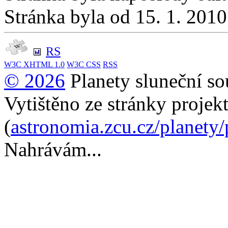
Stránka byla od 15. 1. 201
RS
W3C
XHTML 1.0
W3C
CSS
RSS
© 2026
Planety sluneční so
Vytištěno ze stránky projek
(
astronomia.zcu.cz/planety
Nahrávám...