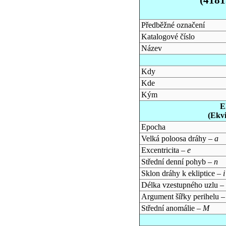
Předběžné označení
Katalogové číslo
Název
Kdy
Kde
Kým
E
(Ekv
Epocha
Velká poloosa dráhy –
a
Excentricita –
e
Střední denní pohyb –
n
Sklon dráhy k ekliptice –
i
Délka vzestupného uzlu –
Argument šířky perihelu 
Střední anomálie –
M