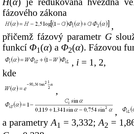
H
(
α
) je redukovaná hvězdná vel
fázového zákona
,
přičemž fázový parametr
G
slouž
funkcí
Φ
(
α
) a
Φ
(
α
). Fázovou fu
1
2
,
i
= 1, 2,
kde
,
,
a parametry
A
= 3,332;
A
= 1,8
1
2