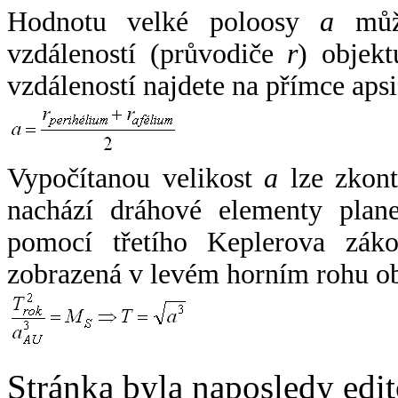
Hodnotu velké poloosy
a
může
vzdáleností (průvodiče
r
) objekt
vzdáleností najdete na přímce apsi
Vypočítanou velikost
a
lze zkont
nachází dráhové elementy plane
pomocí třetího Keplerova zák
zobrazená v levém horním rohu o
Stránka byla naposledy edi