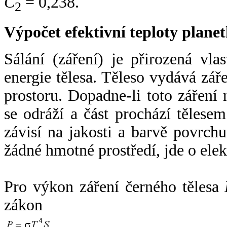
C
= 0,238.
2
Výpočet efektivní teploty plan
Sálání (záření) je přirozená vla
energie tělesa. Těleso vydává zá
prostoru. Dopadne-li toto záření n
se odráží a část prochází tělesem
závisí na jakosti a barvě povrch
žádné hmotné prostředí, jde o ele
Pro výkon záření černého tělesa
zákon