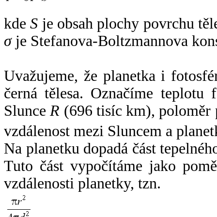
kde
S
je obsah plochy povrchu těl
σ
je Stefanova-Boltzmannova kons
Uvažujeme, že planetka i fotosfér
černá tělesa. Označíme teplotu 
Slunce
R
(696 tisíc km), poloměr
vzdálenost mezi Sluncem a plane
Na planetku dopadá část tepelnéh
Tuto část vypočítáme jako pomě
vzdálenosti planetky, tzn.