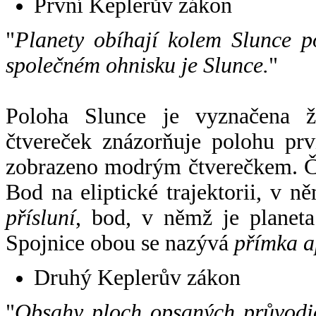
První Keplerův zákon
"
Planety obíhají kolem Slunce p
společném ohnisku je Slunce.
"
Poloha Slunce je vyznačena 
čtvereček znázorňuje polohu pr
zobrazeno modrým čtverečkem. Če
Bod na eliptické trajektorii, v n
přísluní
, bod, v němž je planet
Spojnice obou se nazývá
přímka a
Druhý Keplerův zákon
"
Obsahy ploch opsaných průvodič