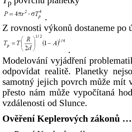
T
povrchu planetky
p
.
Z rovnosti výkonů dostaneme po 
.
Modelování vyjádření problemati
odpovídat realitě. Planetky nejso
samotný jejich povrch může mít v
přesto nám může vypočítaná hodn
vzdálenosti od Slunce.
Ověření Keplerových zákonů …