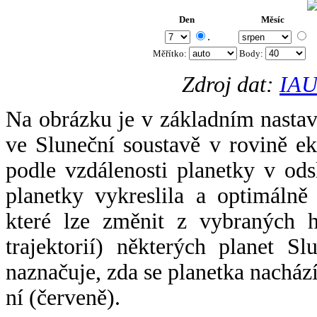
Den
Měsíc
.
Měřítko:
Body
:
Zdroj dat:
IAU
Na obrázku je v základním nastav
ve Sluneční soustavě v rovině ek
podle vzdálenosti planetky v odsl
planetky vykreslila a optimálně
které lze změnit z vybraných h
trajektorií) některých planet Sl
naznačuje, zda se planetka nacház
ní (červeně).