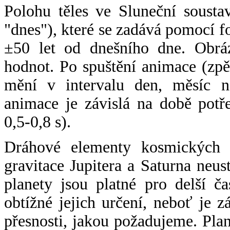
Polohu těles ve Sluneční sousta
"dnes"), které se zadává pomocí 
±50 let od dnešního dne. Obráz
hodnot. Po spuštění animace (zpě
mění v intervalu den, měsíc ne
animace je závislá na době potř
0,5-0,8 s).
Dráhové elementy kosmických t
gravitace Jupitera a Saturna neu
planety jsou platné pro delší č
obtížné jejich určení, neboť je 
přesnosti, jakou požadujeme. Pla