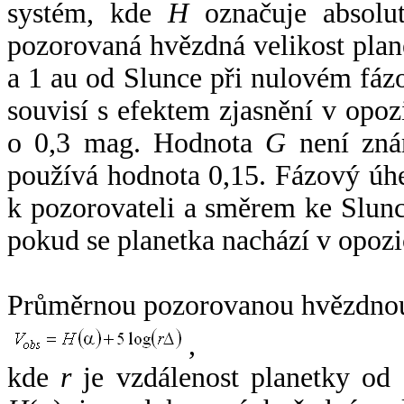
systém, kde
H
označuje absolut
pozorovaná hvězdná velikost plan
a 1 au od Slunce při nulovém fá
souvisí s efektem zjasnění v opoz
o 0,3 mag. Hodnota
G
není zná
používá hodnota 0,15. Fázový úh
k pozorovateli a směrem ke Slunc
pokud se planetka nachází v opozi
Průměrnou pozorovanou hvězdnou 
,
kde
r
je vzdálenost planetky od