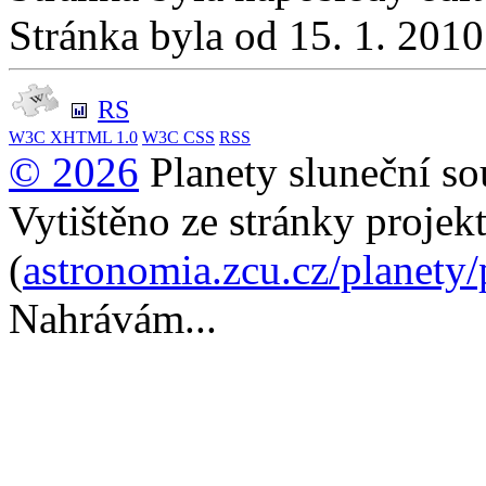
Stránka byla od 15. 1. 201
RS
W3C
XHTML 1.0
W3C
CSS
RSS
© 2026
Planety sluneční so
Vytištěno ze stránky projek
(
astronomia.zcu.cz/planety
Nahrávám...