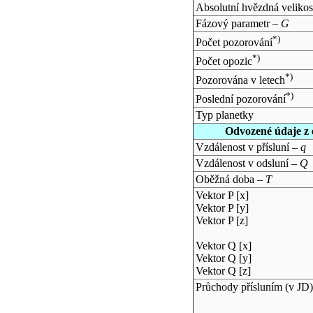
Absolutní hvězdná velikos
Fázový parametr –
G
*)
Počet pozorování
*)
Počet opozic
*)
Pozorována v letech
*)
Poslední pozorování
Typ planetky
Odvozené údaje z 
Vzdálenost v přísluní –
q
Vzdálenost v odsluní –
Q
Oběžná doba –
T
Vektor P [x]
Vektor P [y]
Vektor P [z]
Vektor Q [x]
Vektor Q [y]
Vektor Q [z]
Průchody přísluním (v
JD
)