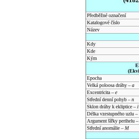
Předběžné označení
Katalogové číslo
Název
Kdy
Kde
Kým
E
(Ekv
Epocha
Velká poloosa dráhy –
a
Excentricita –
e
Střední denní pohyb –
n
Sklon dráhy k ekliptice –
i
Délka vzestupného uzlu –
Argument šířky perihelu 
Střední anomálie –
M