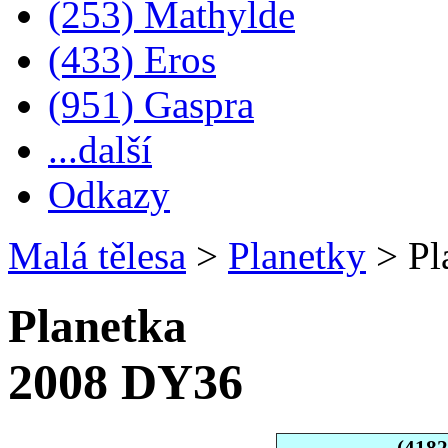
(253) Mathylde
(433) Eros
(951) Gaspra
...další
Odkazy
Malá tělesa
>
Planetky
>
Pl
Planetka
2008 DY36
(418