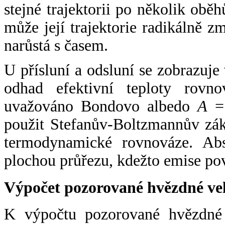
stejné trajektorii po několik oběh
může její trajektorie radikálně zm
narůstá s časem.
U přísluní a odsluní se zobrazuje
odhad efektivní teploty rovno
uvažováno Bondovo albedo
A
= 
použit Stefanův-Boltzmannův zák
termodynamické rovnováze. Abs
plochou průřezu, kdežto emise po
Výpočet pozorované hvězdné ve
K výpočtu pozorované hvězdné v