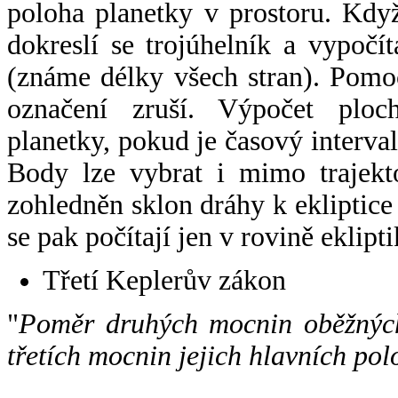
poloha planetky v prostoru. Kdy
dokreslí se trojúhelník a vypoč
(známe délky všech stran). Pomo
označení zruší. Výpočet ploch
planetky, pokud je časový interval
Body lze vybrat i mimo trajekto
zohledněn sklon dráhy k ekliptice
se pak počítají jen v rovině eklipti
Třetí Keplerův zákon
"
Poměr druhých mocnin oběžných
třetích mocnin jejich hlavních pol