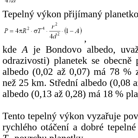
Tepelný výkon přijímaný planetko
,
kde
A
je Bondovo albedo, uvaž
odrazivosti) planetek se obecně
albedo (0,02 až 0,07) má 78 % z
než 25 km. Střední albedo (0,08 
albedo (0,13 až 0,28) má 18 % pla
Tento tepelný výkon vyzařuje po
rychlého otáčení a dobré tepelné