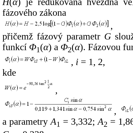
H
(
α
) je redukovaná hvězdná vel
fázového zákona
,
přičemž fázový parametr
G
slouž
funkcí
Φ
(
α
) a
Φ
(
α
). Fázovou fu
1
2
,
i
= 1, 2,
kde
,
,
a parametry
A
= 3,332;
A
= 1,8
1
2