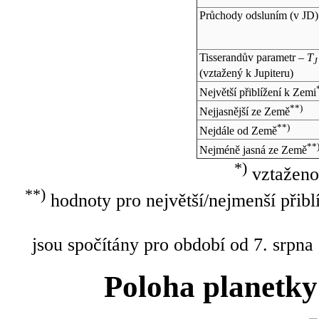
Průchody odsluním (v
JD
)
Tisserandův parametr –
T
J
(vztažený k Jupiteru)
Největší přiblížení k Zemi
**)
Nejjasnější ze Země
**)
Nejdále od Země
**
Nejméně jasná ze Země
*)
vztaženo
**)
hodnoty pro největší/nejmenší přibl
jsou spočítány pro období od 7. srpna
Poloha planetky