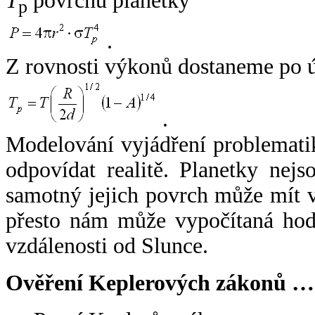
T
povrchu planetky
p
.
Z rovnosti výkonů dostaneme po 
.
Modelování vyjádření problemati
odpovídat realitě. Planetky nejso
samotný jejich povrch může mít v
přesto nám může vypočítaná hodn
vzdálenosti od Slunce.
Ověření Keplerových zákonů …