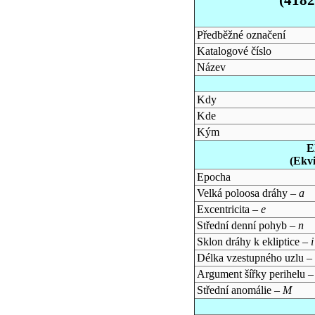
Předběžné označení
Katalogové číslo
Název
Kdy
Kde
Kým
E
(Ekv
Epocha
Velká poloosa dráhy –
a
Excentricita –
e
Střední denní pohyb –
n
Sklon dráhy k ekliptice –
i
Délka vzestupného uzlu –
Argument šířky perihelu 
Střední anomálie –
M