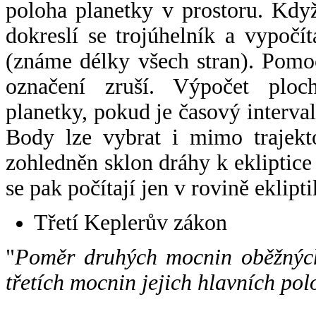
poloha planetky v prostoru. Kdy
dokreslí se trojúhelník a vypoč
(známe délky všech stran). Pomo
označení zruší. Výpočet ploch
planetky, pokud je časový interval
Body lze vybrat i mimo trajekto
zohledněn sklon dráhy k ekliptice
se pak počítají jen v rovině eklipti
Třetí Keplerův zákon
"
Poměr druhých mocnin oběžných
třetích mocnin jejich hlavních pol