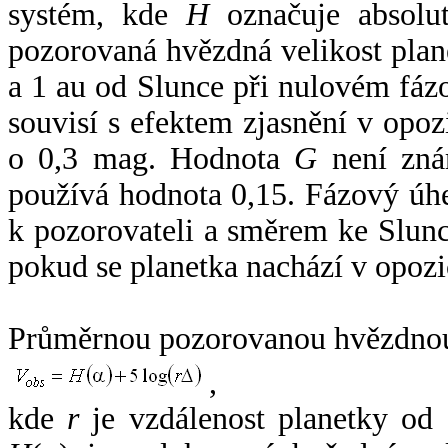
systém, kde
H
označuje absolut
pozorovaná hvězdná velikost plan
a 1 au od Slunce při nulovém fá
souvisí s efektem zjasnění v opoz
o 0,3 mag. Hodnota
G
není zná
používá hodnota 0,15. Fázový úh
k pozorovateli a směrem ke Slunc
pokud se planetka nachází v opozi
Průměrnou pozorovanou hvězdnou 
,
kde
r
je vzdálenost planetky od