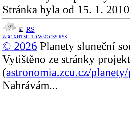
Stránka byla od 15. 1. 201
RS
W3C
XHTML 1.0
W3C
CSS
RSS
© 2026
Planety sluneční so
Vytištěno ze stránky projek
(
astronomia.zcu.cz/planety
Nahrávám...