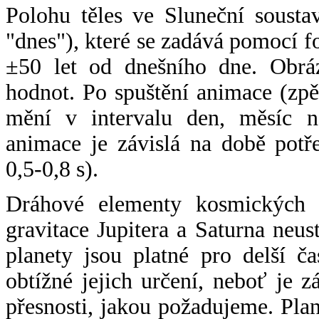
Polohu těles ve Sluneční sousta
"dnes"), které se zadává pomocí 
±50 let od dnešního dne. Obráz
hodnot. Po spuštění animace (zpě
mění v intervalu den, měsíc ne
animace je závislá na době potř
0,5-0,8 s).
Dráhové elementy kosmických t
gravitace Jupitera a Saturna neu
planety jsou platné pro delší č
obtížné jejich určení, neboť je 
přesnosti, jakou požadujeme. Pla