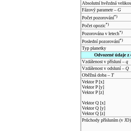
Absolutní hvězdná velikos
Fázový parametr –
G
*)
Počet pozorování
*)
Počet opozic
*)
Pozorována v letech
*)
Poslední pozorování
Typ planetky
Odvozené údaje z 
Vzdálenost v přísluní –
q
Vzdálenost v odsluní –
Q
Oběžná doba –
T
Vektor P [x]
Vektor P [y]
Vektor P [z]
Vektor Q [x]
Vektor Q [y]
Vektor Q [z]
Průchody přísluním (v
JD
)