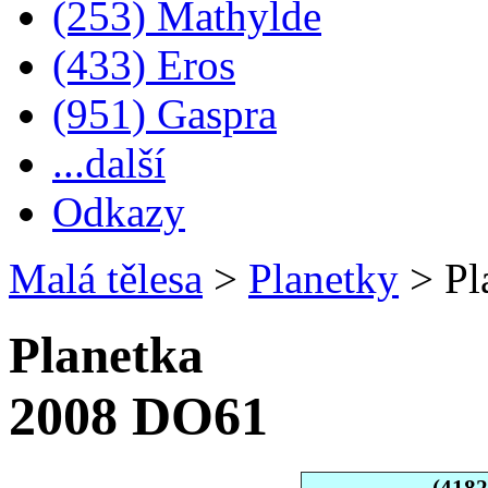
(253) Mathylde
(433) Eros
(951) Gaspra
...další
Odkazy
Malá tělesa
>
Planetky
>
Pl
Planetka
2008 DO61
(418