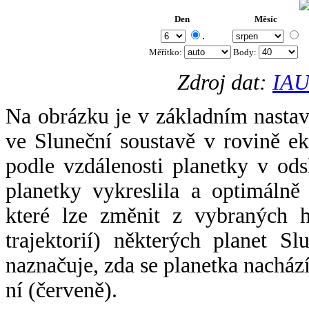
Den
Měsíc
.
Měřítko:
Body
:
Zdroj dat:
IAU
Na obrázku je v základním nastav
ve Sluneční soustavě v rovině ek
podle vzdálenosti planetky v odsl
planetky vykreslila a optimálně
které lze změnit z vybraných h
trajektorií) některých planet Sl
naznačuje, zda se planetka nacház
ní (červeně).