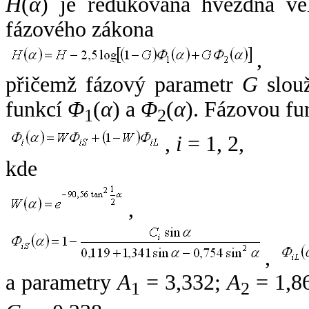
H
(
α
) je redukovaná hvězdná vel
fázového zákona
,
přičemž fázový parametr
G
slouž
funkcí
Φ
(
α
) a
Φ
(
α
). Fázovou fu
1
2
,
i
= 1, 2,
kde
,
,
a parametry
A
= 3,332;
A
= 1,8
1
2