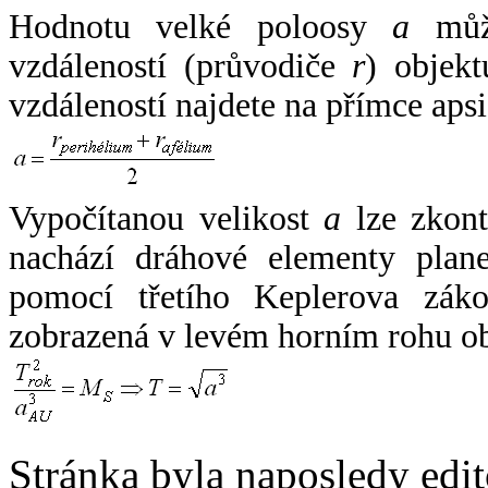
Hodnotu velké poloosy
a
může
vzdáleností (průvodiče
r
) objekt
vzdáleností najdete na přímce apsi
Vypočítanou velikost
a
lze zkont
nachází dráhové elementy plane
pomocí třetího Keplerova zák
zobrazená v levém horním rohu o
Stránka byla naposledy edi