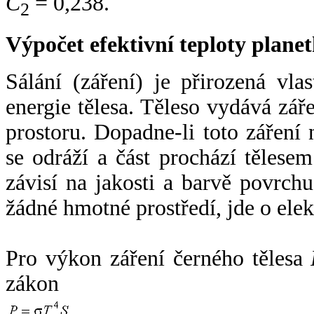
C
= 0,238.
2
Výpočet efektivní teploty plan
Sálání (záření) je přirozená vla
energie tělesa. Těleso vydává zá
prostoru. Dopadne-li toto záření n
se odráží a část prochází tělesem
závisí na jakosti a barvě povrch
žádné hmotné prostředí, jde o ele
Pro výkon záření černého tělesa
zákon