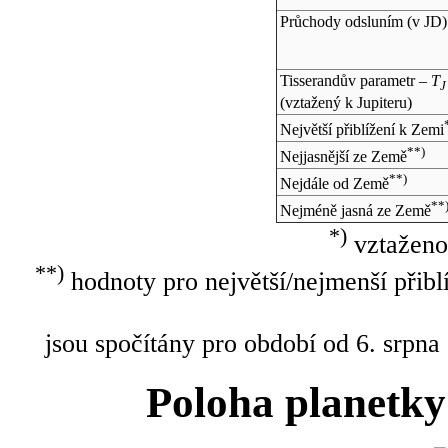
Průchody odsluním (v
JD
)
Tisserandův parametr –
T
J
(vztažený k Jupiteru)
Největší přiblížení k Zemi
**)
Nejjasnější ze Země
**)
Nejdále od Země
**
Nejméně jasná ze Země
*)
vztaženo
**)
hodnoty pro největší/nejmenší přibl
jsou spočítány pro období od 6. srpna
Poloha planetky