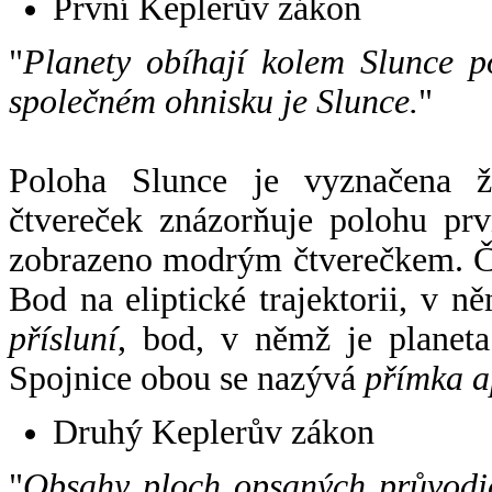
První Keplerův zákon
"
Planety obíhají kolem Slunce p
společném ohnisku je Slunce.
"
Poloha Slunce je vyznačena 
čtvereček znázorňuje polohu pr
zobrazeno modrým čtverečkem. Če
Bod na eliptické trajektorii, v n
přísluní
, bod, v němž je planet
Spojnice obou se nazývá
přímka a
Druhý Keplerův zákon
"
Obsahy ploch opsaných průvodič