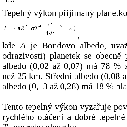
Tepelný výkon přijímaný planetko
,
kde
A
je Bondovo albedo, uvaž
odrazivosti) planetek se obecně
albedo (0,02 až 0,07) má 78 % z
než 25 km. Střední albedo (0,08 
albedo (0,13 až 0,28) má 18 % pla
Tento tepelný výkon vyzařuje po
rychlého otáčení a dobré tepelné