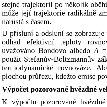
stejné trajektorii po několik oběh
může její trajektorie radikálně zm
narůstá s časem.
U přísluní a odsluní se zobrazuje
odhad efektivní teploty rovno
uvažováno Bondovo albedo
A
= 
použit Stefanův-Boltzmannův zák
termodynamické rovnováze. Abs
plochou průřezu, kdežto emise po
Výpočet pozorované hvězdné ve
K výpočtu pozorované hvězdné v