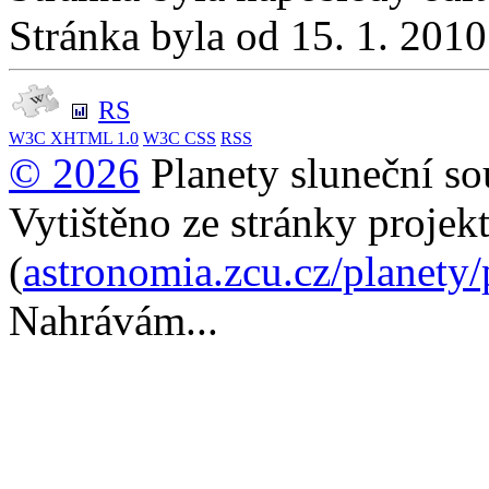
Stránka byla od 15. 1. 201
RS
W3C
XHTML 1.0
W3C
CSS
RSS
© 2026
Planety sluneční so
Vytištěno ze stránky projek
(
astronomia.zcu.cz/planety
Nahrávám...