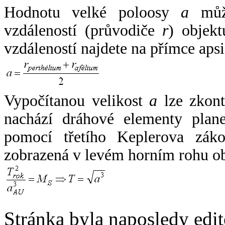
Hodnotu velké poloosy
a
může
vzdáleností (průvodiče
r
) objekt
vzdáleností najdete na přímce apsi
Vypočítanou velikost
a
lze zkont
nachází dráhové elementy plane
pomocí třetího Keplerova zák
zobrazená v levém horním rohu o
Stránka byla naposledy edi