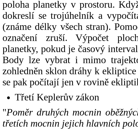
poloha planetky v prostoru. Kdy
dokreslí se trojúhelník a vypoč
(známe délky všech stran). Pomo
označení zruší. Výpočet ploch
planetky, pokud je časový interval
Body lze vybrat i mimo trajekto
zohledněn sklon dráhy k ekliptice
se pak počítají jen v rovině eklipti
Třetí Keplerův zákon
"
Poměr druhých mocnin oběžných
třetích mocnin jejich hlavních pol