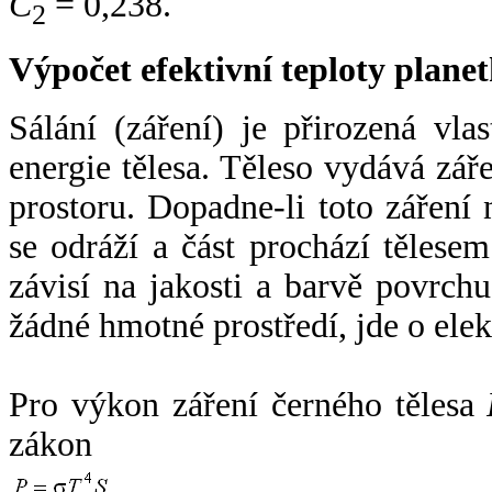
C
= 0,238.
2
Výpočet efektivní teploty plan
Sálání (záření) je přirozená vla
energie tělesa. Těleso vydává zá
prostoru. Dopadne-li toto záření n
se odráží a část prochází tělesem
závisí na jakosti a barvě povrch
žádné hmotné prostředí, jde o ele
Pro výkon záření černého tělesa
zákon