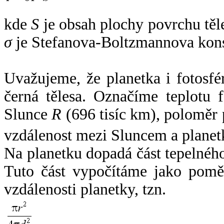
kde
S
je obsah plochy povrchu těl
σ
je Stefanova-Boltzmannova kons
Uvažujeme, že planetka i fotosfér
černá tělesa. Označíme teplotu 
Slunce
R
(696 tisíc km), poloměr
vzdálenost mezi Sluncem a plane
Na planetku dopadá část tepelnéh
Tuto část vypočítáme jako pomě
vzdálenosti planetky, tzn.