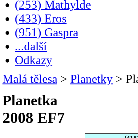
(253) Mathylde
(433) Eros
(951) Gaspra
...další
Odkazy
Malá tělesa
>
Planetky
>
Pl
Planetka
2008 EF7
(418