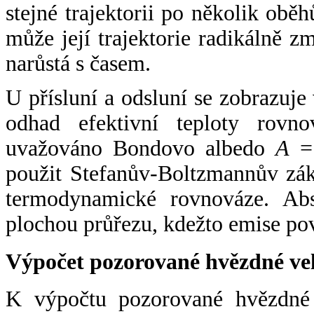
stejné trajektorii po několik oběh
může její trajektorie radikálně zm
narůstá s časem.
U přísluní a odsluní se zobrazuje
odhad efektivní teploty rovno
uvažováno Bondovo albedo
A
= 
použit Stefanův-Boltzmannův zák
termodynamické rovnováze. Abs
plochou průřezu, kdežto emise po
Výpočet pozorované hvězdné ve
K výpočtu pozorované hvězdné v