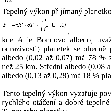
Tepelný výkon přijímaný planetko
,
kde
A
je Bondovo albedo, uvaž
odrazivosti) planetek se obecně
albedo (0,02 až 0,07) má 78 % z
než 25 km. Střední albedo (0,08 
albedo (0,13 až 0,28) má 18 % pla
Tento tepelný výkon vyzařuje po
rychlého otáčení a dobré tepelné