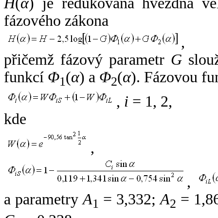
H
(
α
) je redukovaná hvězdná vel
fázového zákona
,
přičemž fázový parametr
G
slouž
funkcí
Φ
(
α
) a
Φ
(
α
). Fázovou fu
1
2
,
i
= 1, 2,
kde
,
,
a parametry
A
= 3,332;
A
= 1,8
1
2