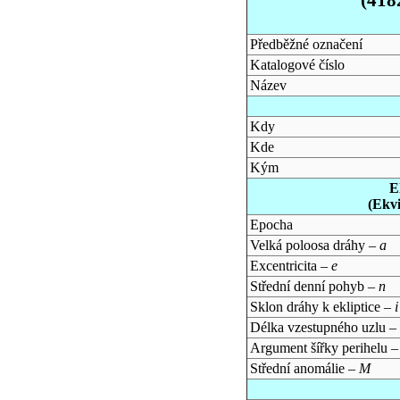
Předběžné označení
Katalogové číslo
Název
Kdy
Kde
Kým
E
(Ekv
Epocha
Velká poloosa dráhy –
a
Excentricita –
e
Střední denní pohyb –
n
Sklon dráhy k ekliptice –
i
Délka vzestupného uzlu –
Argument šířky perihelu 
Střední anomálie –
M