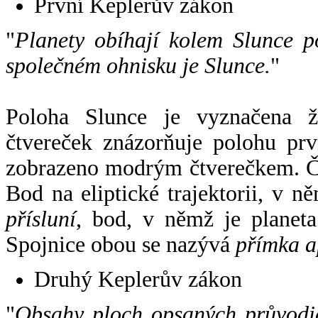
První Keplerův zákon
"
Planety obíhají kolem Slunce p
společném ohnisku je Slunce.
"
Poloha Slunce je vyznačena 
čtvereček znázorňuje polohu pr
zobrazeno modrým čtverečkem. Če
Bod na eliptické trajektorii, v n
přísluní
, bod, v němž je planet
Spojnice obou se nazývá
přímka a
Druhý Keplerův zákon
"
Obsahy ploch opsaných průvodič