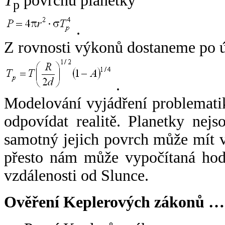
T
povrchu planetky
p
.
Z rovnosti výkonů dostaneme po 
.
Modelování vyjádření problemati
odpovídat realitě. Planetky nejso
samotný jejich povrch může mít v
přesto nám může vypočítaná hodn
vzdálenosti od Slunce.
Ověření Keplerových zákonů …