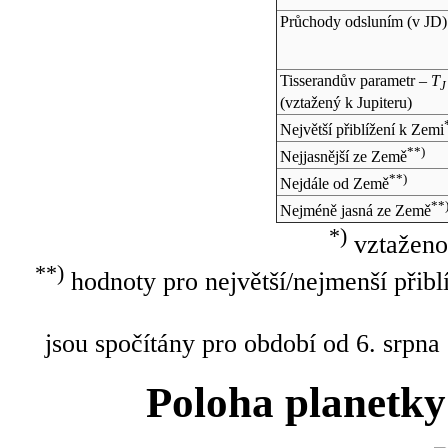
Průchody odsluním (v
JD
)
Tisserandův parametr –
T
J
(vztažený k Jupiteru)
Největší přiblížení k Zemi
**)
Nejjasnější ze Země
**)
Nejdále od Země
**
Nejméně jasná ze Země
*)
vztaženo
**)
hodnoty pro největší/nejmenší přibl
jsou spočítány pro období od 6. srpna
Poloha planetky