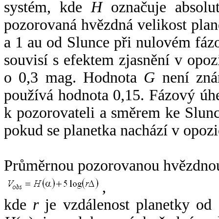
systém, kde
H
označuje absolut
pozorovaná hvězdná velikost plan
a 1 au od Slunce při nulovém fá
souvisí s efektem zjasnění v opoz
o 0,3 mag. Hodnota
G
není zná
používá hodnota 0,15. Fázový úh
k pozorovateli a směrem ke Slunc
pokud se planetka nachází v opozi
Průměrnou pozorovanou hvězdnou 
,
kde
r
je vzdálenost planetky od