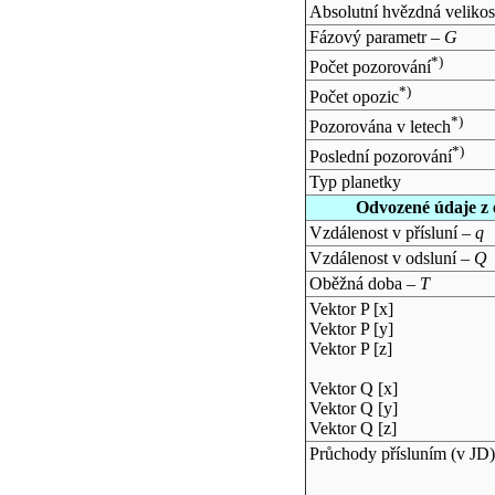
Absolutní hvězdná velikos
Fázový parametr –
G
*)
Počet pozorování
*)
Počet opozic
*)
Pozorována v letech
*)
Poslední pozorování
Typ planetky
Odvozené údaje z 
Vzdálenost v přísluní –
q
Vzdálenost v odsluní –
Q
Oběžná doba –
T
Vektor P [x]
Vektor P [y]
Vektor P [z]
Vektor Q [x]
Vektor Q [y]
Vektor Q [z]
Průchody přísluním (v
JD
)