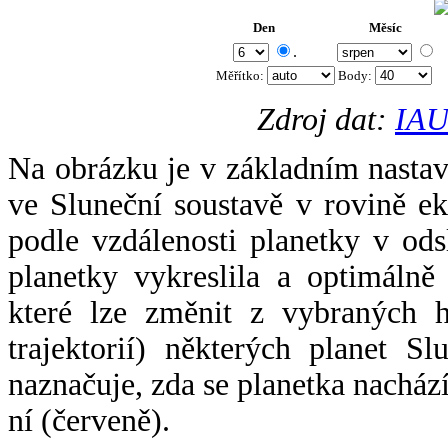
Den
Měsíc
.
Měřítko:
Body
:
Zdroj dat:
IAU
Na obrázku je v základním nastav
ve Sluneční soustavě v rovině ek
podle vzdálenosti planetky v odsl
planetky vykreslila a optimálně
které lze změnit z vybraných h
trajektorií) některých planet Sl
naznačuje, zda se planetka nacház
ní (červeně).