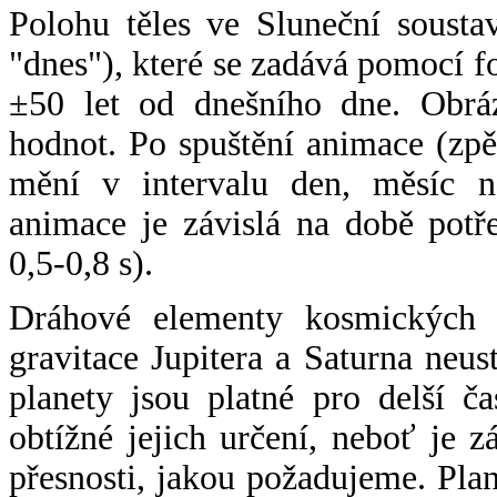
Polohu těles ve Sluneční sousta
"dnes"), které se zadává pomocí 
±50 let od dnešního dne. Obráz
hodnot. Po spuštění animace (zpě
mění v intervalu den, měsíc ne
animace je závislá na době potř
0,5-0,8 s).
Dráhové elementy kosmických t
gravitace Jupitera a Saturna neu
planety jsou platné pro delší č
obtížné jejich určení, neboť je 
přesnosti, jakou požadujeme. Pla