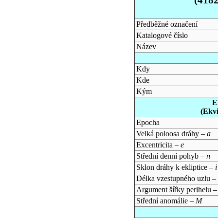
Předběžné označení
Katalogové číslo
Název
Kdy
Kde
Kým
E
(Ekv
Epocha
Velká poloosa dráhy –
a
Excentricita –
e
Střední denní pohyb –
n
Sklon dráhy k ekliptice –
i
Délka vzestupného uzlu –
Argument šířky perihelu 
Střední anomálie –
M