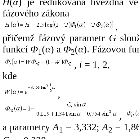
H
(
α
) je redukovaná hvězdná vel
fázového zákona
,
přičemž fázový parametr
G
slouž
funkcí
Φ
(
α
) a
Φ
(
α
). Fázovou fu
1
2
,
i
= 1, 2,
kde
,
,
a parametry
A
= 3,332;
A
= 1,8
1
2