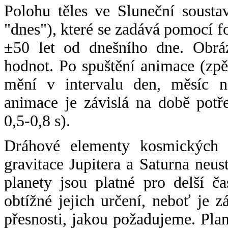
Polohu těles ve Sluneční sousta
"dnes"), které se zadává pomocí 
±50 let od dnešního dne. Obráz
hodnot. Po spuštění animace (zpě
mění v intervalu den, měsíc ne
animace je závislá na době potř
0,5-0,8 s).
Dráhové elementy kosmických t
gravitace Jupitera a Saturna neu
planety jsou platné pro delší č
obtížné jejich určení, neboť je 
přesnosti, jakou požadujeme. Pla