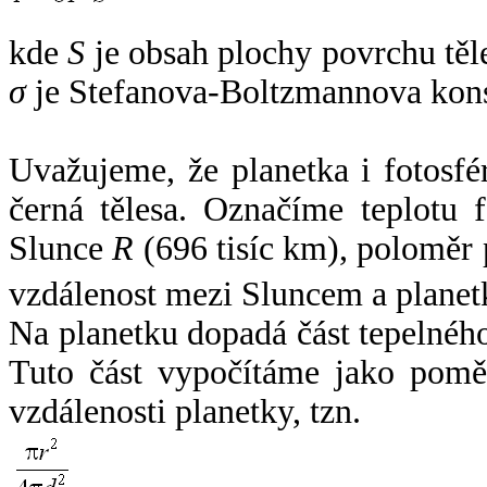
kde
S
je obsah plochy povrchu těl
σ
je Stefanova-Boltzmannova kons
Uvažujeme, že planetka i fotosfér
černá tělesa. Označíme teplotu 
Slunce
R
(696 tisíc km), poloměr
vzdálenost mezi Sluncem a plane
Na planetku dopadá část tepelnéh
Tuto část vypočítáme jako pomě
vzdálenosti planetky, tzn.