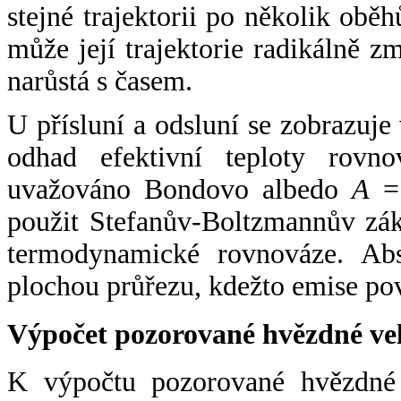
stejné trajektorii po několik oběh
může její trajektorie radikálně zm
narůstá s časem.
U přísluní a odsluní se zobrazuje
odhad efektivní teploty rovno
uvažováno Bondovo albedo
A
= 
použit Stefanův-Boltzmannův zák
termodynamické rovnováze. Abs
plochou průřezu, kdežto emise po
Výpočet pozorované hvězdné ve
K výpočtu pozorované hvězdné v