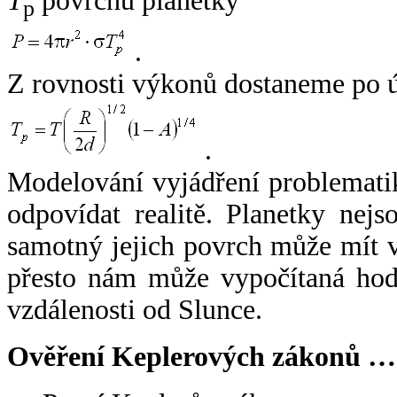
T
povrchu planetky
p
.
Z rovnosti výkonů dostaneme po 
.
Modelování vyjádření problemati
odpovídat realitě. Planetky nejso
samotný jejich povrch může mít v
přesto nám může vypočítaná hodn
vzdálenosti od Slunce.
Ověření Keplerových zákonů …