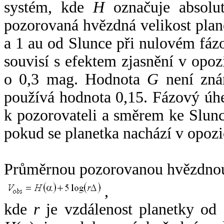
systém, kde
H
označuje absolut
pozorovaná hvězdná velikost plan
a 1 au od Slunce při nulovém fá
souvisí s efektem zjasnění v opoz
o 0,3 mag. Hodnota
G
není zná
používá hodnota 0,15. Fázový úh
k pozorovateli a směrem ke Slunc
pokud se planetka nachází v opozi
Průměrnou pozorovanou hvězdnou 
,
kde
r
je vzdálenost planetky od