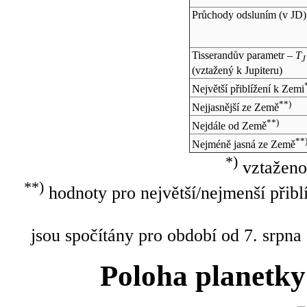
Průchody odsluním (v
JD
)
Tisserandův parametr –
T
J
(vztažený k Jupiteru)
Největší přiblížení k Zemi
**)
Nejjasnější ze Země
**)
Nejdále od Země
**
Nejméně jasná ze Země
*)
vztaženo
**)
hodnoty pro největší/nejmenší přibl
jsou spočítány pro období od 7. srpna
Poloha planetky