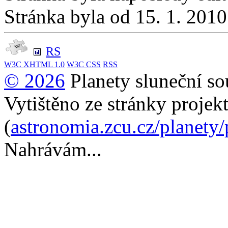
Stránka byla od 15. 1. 201
RS
W3C
XHTML 1.0
W3C
CSS
RSS
© 2026
Planety sluneční so
Vytištěno ze stránky projek
(
astronomia.zcu.cz/planety
Nahrávám...