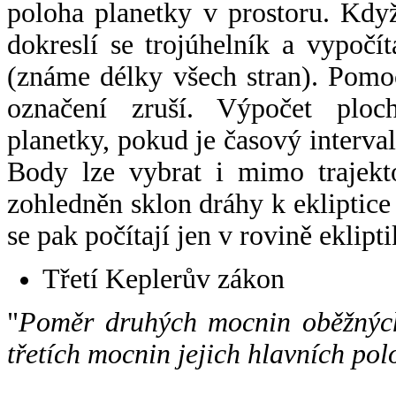
poloha planetky v prostoru. Kdy
dokreslí se trojúhelník a vypoč
(známe délky všech stran). Pomo
označení zruší. Výpočet ploch
planetky, pokud je časový interval
Body lze vybrat i mimo trajekto
zohledněn sklon dráhy k ekliptice
se pak počítají jen v rovině eklipti
Třetí Keplerův zákon
"
Poměr druhých mocnin oběžných
třetích mocnin jejich hlavních pol