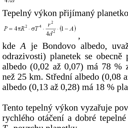
Tepelný výkon přijímaný planetko
,
kde
A
je Bondovo albedo, uvaž
odrazivosti) planetek se obecně
albedo (0,02 až 0,07) má 78 % z
než 25 km. Střední albedo (0,08 
albedo (0,13 až 0,28) má 18 % pla
Tento tepelný výkon vyzařuje po
rychlého otáčení a dobré tepelné