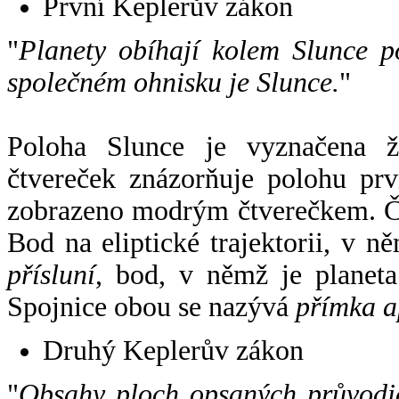
První Keplerův zákon
"
Planety obíhají kolem Slunce p
společném ohnisku je Slunce.
"
Poloha Slunce je vyznačena 
čtvereček znázorňuje polohu pr
zobrazeno modrým čtverečkem. Če
Bod na eliptické trajektorii, v n
přísluní
, bod, v němž je planet
Spojnice obou se nazývá
přímka a
Druhý Keplerův zákon
"
Obsahy ploch opsaných průvodič