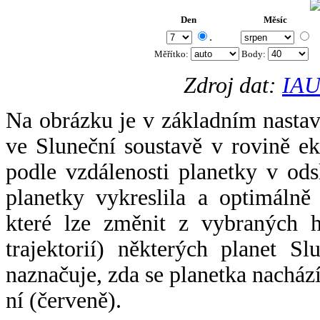
Den
Měsíc
.
Měřítko:
Body
:
Zdroj dat:
IAU
Na obrázku je v základním nastav
ve Sluneční soustavě v rovině ek
podle vzdálenosti planetky v odsl
planetky vykreslila a optimálně
které lze změnit z vybraných h
trajektorií) některých planet Sl
naznačuje, zda se planetka nacház
ní (červeně).