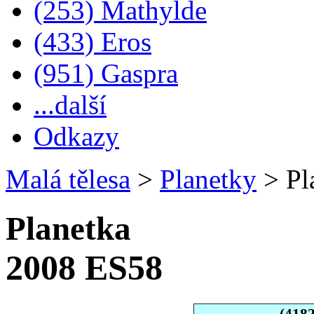
(253) Mathylde
(433) Eros
(951) Gaspra
...další
Odkazy
Malá tělesa
>
Planetky
>
Pl
Planetka
2008 ES58
(418