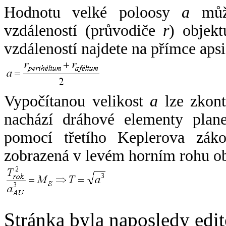
Hodnotu velké poloosy
a
může
vzdáleností (průvodiče
r
) objekt
vzdáleností najdete na přímce apsi
Vypočítanou velikost
a
lze zkont
nachází dráhové elementy plane
pomocí třetího Keplerova zák
zobrazená v levém horním rohu o
Stránka byla naposledy edi