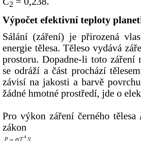
C
= 0,238.
2
Výpočet efektivní teploty plan
Sálání (záření) je přirozená vla
energie tělesa. Těleso vydává zá
prostoru. Dopadne-li toto záření n
se odráží a část prochází tělesem
závisí na jakosti a barvě povrch
žádné hmotné prostředí, jde o ele
Pro výkon záření černého tělesa
zákon