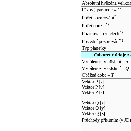
Absolutní hvězdná velikos
Fázový parametr –
G
*)
Počet pozorování
*)
Počet opozic
*)
Pozorována v letech
*)
Poslední pozorování
Typ planetky
Odvozené údaje z 
Vzdálenost v přísluní –
q
Vzdálenost v odsluní –
Q
Oběžná doba –
T
Vektor P [x]
Vektor P [y]
Vektor P [z]
Vektor Q [x]
Vektor Q [y]
Vektor Q [z]
Průchody přísluním (v
JD
)