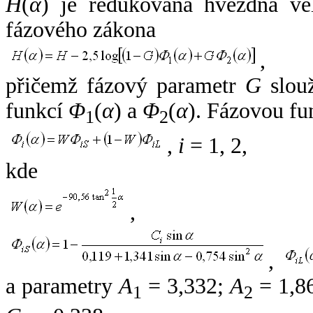
H
(
α
) je redukovaná hvězdná vel
fázového zákona
,
přičemž fázový parametr
G
slouž
funkcí
Φ
(
α
) a
Φ
(
α
). Fázovou fu
1
2
,
i
= 1, 2,
kde
,
,
a parametry
A
= 3,332;
A
= 1,8
1
2