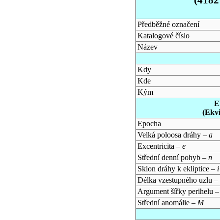
Předběžné označení
Katalogové číslo
Název
Kdy
Kde
Kým
E
(Ekv
Epocha
Velká poloosa dráhy –
a
Excentricita –
e
Střední denní pohyb –
n
Sklon dráhy k ekliptice –
i
Délka vzestupného uzlu –
Argument šířky perihelu 
Střední anomálie –
M