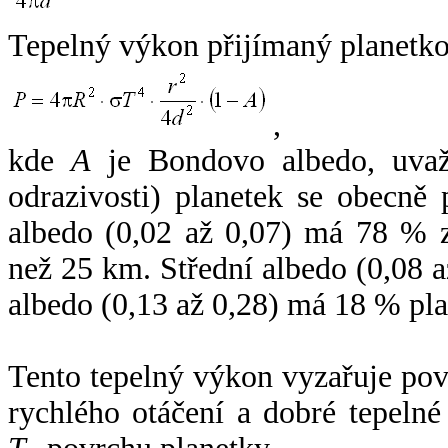
Tepelný výkon přijímaný planetko
,
kde
A
je Bondovo albedo, uvaž
odrazivosti) planetek se obecně
albedo (0,02 až 0,07) má 78 % z
než 25 km. Střední albedo (0,08 
albedo (0,13 až 0,28) má 18 % pla
Tento tepelný výkon vyzařuje po
rychlého otáčení a dobré tepelné