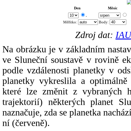
Den
Měsíc
.
Měřítko:
Body
:
Zdroj dat:
IAU
Na obrázku je v základním nastav
ve Sluneční soustavě v rovině ek
podle vzdálenosti planetky v odsl
planetky vykreslila a optimálně
které lze změnit z vybraných h
trajektorií) některých planet Sl
naznačuje, zda se planetka nacház
ní (červeně).