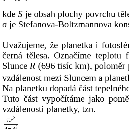
kde
S
je obsah plochy povrchu těl
σ
je Stefanova-Boltzmannova kons
Uvažujeme, že planetka i fotosfér
černá tělesa. Označíme teplotu 
Slunce
R
(696 tisíc km), poloměr
vzdálenost mezi Sluncem a plane
Na planetku dopadá část tepelnéh
Tuto část vypočítáme jako pomě
vzdálenosti planetky, tzn.