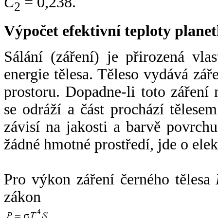
C
= 0,238.
2
Výpočet efektivní teploty plan
Sálání (záření) je přirozená vla
energie tělesa. Těleso vydává zá
prostoru. Dopadne-li toto záření n
se odráží a část prochází tělesem
závisí na jakosti a barvě povrch
žádné hmotné prostředí, jde o ele
Pro výkon záření černého tělesa
zákon