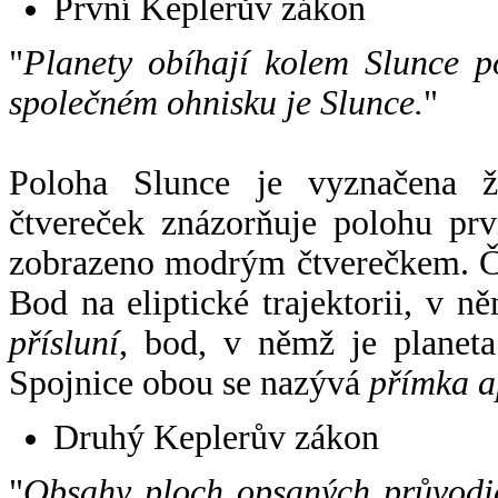
První Keplerův zákon
"
Planety obíhají kolem Slunce p
společném ohnisku je Slunce.
"
Poloha Slunce je vyznačena 
čtvereček znázorňuje polohu pr
zobrazeno modrým čtverečkem. Če
Bod na eliptické trajektorii, v n
přísluní
, bod, v němž je planet
Spojnice obou se nazývá
přímka a
Druhý Keplerův zákon
"
Obsahy ploch opsaných průvodič