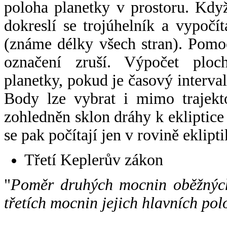
poloha planetky v prostoru. Kdy
dokreslí se trojúhelník a vypoč
(známe délky všech stran). Pomo
označení zruší. Výpočet ploch
planetky, pokud je časový interval
Body lze vybrat i mimo trajekto
zohledněn sklon dráhy k ekliptice
se pak počítají jen v rovině eklipti
Třetí Keplerův zákon
"
Poměr druhých mocnin oběžných
třetích mocnin jejich hlavních pol