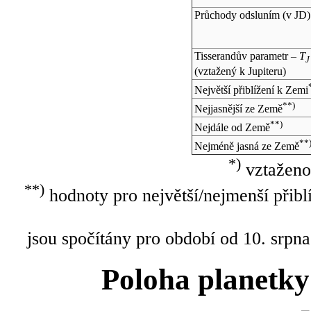
Průchody odsluním (v
JD
)
Tisserandův parametr –
T
J
(vztažený k Jupiteru)
Největší přiblížení k Zemi
**)
Nejjasnější ze Země
**)
Nejdále od Země
**
Nejméně jasná ze Země
*)
vztaženo
**)
hodnoty pro největší/nejmenší přibl
jsou spočítány pro období od 10. srpna
Poloha planetky