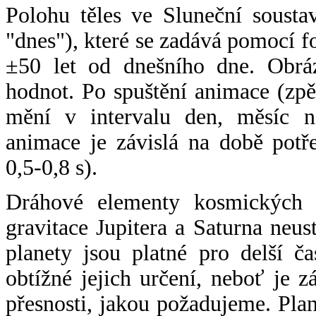
Polohu těles ve Sluneční sousta
"dnes"), které se zadává pomocí 
±50 let od dnešního dne. Obráz
hodnot. Po spuštění animace (zpě
mění v intervalu den, měsíc ne
animace je závislá na době potř
0,5-0,8 s).
Dráhové elementy kosmických t
gravitace Jupitera a Saturna neu
planety jsou platné pro delší č
obtížné jejich určení, neboť je 
přesnosti, jakou požadujeme. Pla