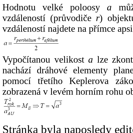
Hodnotu velké poloosy
a
může
vzdáleností (průvodiče
r
) objekt
vzdáleností najdete na přímce apsi
Vypočítanou velikost
a
lze zkont
nachází dráhové elementy plane
pomocí třetího Keplerova zák
zobrazená v levém horním rohu o
Stránka byla naposledy edi