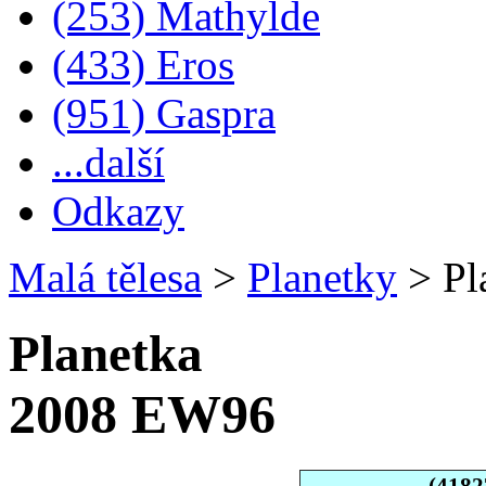
(253) Mathylde
(433) Eros
(951) Gaspra
...další
Odkazy
Malá tělesa
>
Planetky
>
Pl
Planetka
2008 EW96
(4182