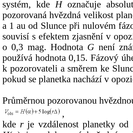
systém, kde
H
označuje absolut
pozorovaná hvězdná velikost plan
a 1 au od Slunce při nulovém fá
souvisí s efektem zjasnění v opoz
o 0,3 mag. Hodnota
G
není zná
používá hodnota 0,15. Fázový úh
k pozorovateli a směrem ke Slunc
pokud se planetka nachází v opozi
Průměrnou pozorovanou hvězdnou 
,
kde
r
je vzdálenost planetky od