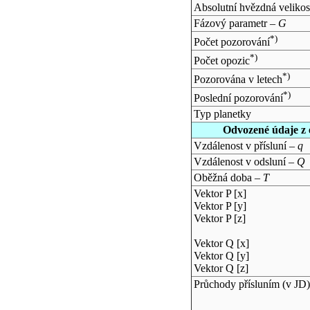
Absolutní hvězdná velikos
Fázový parametr –
G
*)
Počet pozorování
*)
Počet opozic
*)
Pozorována v letech
*)
Poslední pozorování
Typ planetky
Odvozené údaje z 
Vzdálenost v přísluní –
q
Vzdálenost v odsluní –
Q
Oběžná doba –
T
Vektor P [x]
Vektor P [y]
Vektor P [z]
Vektor Q [x]
Vektor Q [y]
Vektor Q [z]
Průchody přísluním (v
JD
)