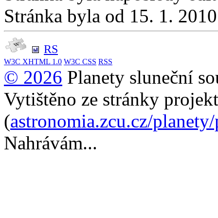
Stránka byla od 15. 1. 201
RS
W3C
XHTML 1.0
W3C
CSS
RSS
© 2026
Planety sluneční so
Vytištěno ze stránky projek
(
astronomia.zcu.cz/planety
Nahrávám...