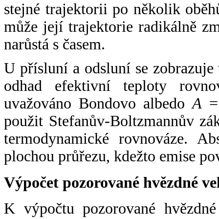
stejné trajektorii po několik oběh
může její trajektorie radikálně zm
narůstá s časem.
U přísluní a odsluní se zobrazuje
odhad efektivní teploty rovno
uvažováno Bondovo albedo
A
= 
použit Stefanův-Boltzmannův zák
termodynamické rovnováze. Abs
plochou průřezu, kdežto emise po
Výpočet pozorované hvězdné ve
K výpočtu pozorované hvězdné v