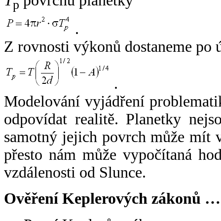
T
povrchu planetky
p
.
Z rovnosti výkonů dostaneme po 
.
Modelování vyjádření problemati
odpovídat realitě. Planetky nejso
samotný jejich povrch může mít v
přesto nám může vypočítaná hodn
vzdálenosti od Slunce.
Ověření Keplerových zákonů …