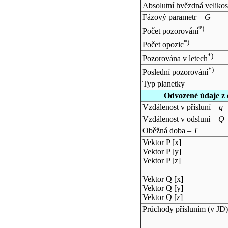
Absolutní hvězdná velikos
Fázový parametr –
G
*)
Počet pozorování
*)
Počet opozic
*)
Pozorována v letech
*)
Poslední pozorování
Typ planetky
Odvozené údaje z 
Vzdálenost v přísluní –
q
Vzdálenost v odsluní –
Q
Oběžná doba –
T
Vektor P [x]
Vektor P [y]
Vektor P [z]
Vektor Q [x]
Vektor Q [y]
Vektor Q [z]
Průchody přísluním (v
JD
)