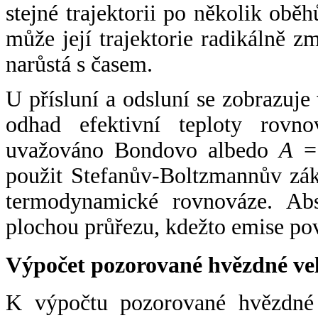
stejné trajektorii po několik oběh
může její trajektorie radikálně zm
narůstá s časem.
U přísluní a odsluní se zobrazuje
odhad efektivní teploty rovno
uvažováno Bondovo albedo
A
= 
použit Stefanův-Boltzmannův zák
termodynamické rovnováze. Abs
plochou průřezu, kdežto emise po
Výpočet pozorované hvězdné ve
K výpočtu pozorované hvězdné v