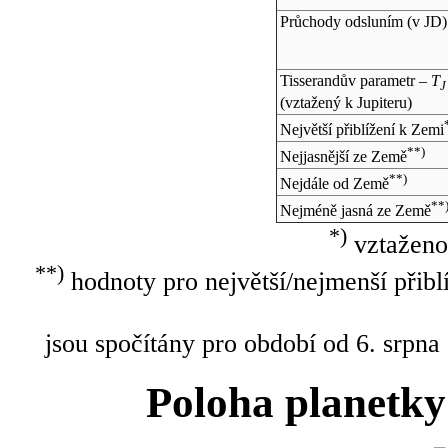
Průchody odsluním (v
JD
)
Tisserandův parametr –
T
J
(vztažený k Jupiteru)
Největší přiblížení k Zemi
**)
Nejjasnější ze Země
**)
Nejdále od Země
**
Nejméně jasná ze Země
*)
vztaženo
**)
hodnoty pro největší/nejmenší přibl
jsou spočítány pro období od 6. srpna
Poloha planetky