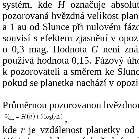
systém, kde
H
označuje absolut
pozorovaná hvězdná velikost plan
a 1 au od Slunce při nulovém fá
souvisí s efektem zjasnění v opoz
o 0,3 mag. Hodnota
G
není zná
používá hodnota 0,15. Fázový úh
k pozorovateli a směrem ke Slunc
pokud se planetka nachází v opozi
Průměrnou pozorovanou hvězdnou 
,
kde
r
je vzdálenost planetky od