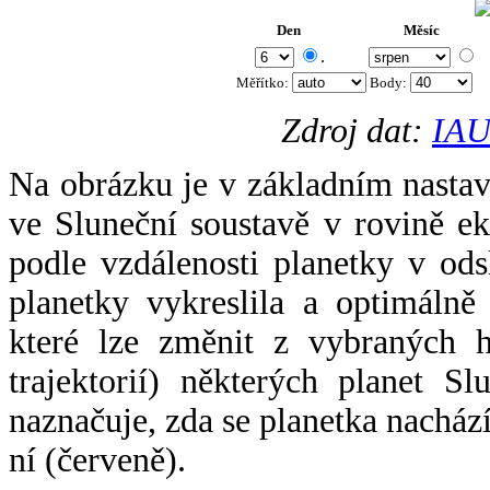
Den
Měsíc
.
Měřítko:
Body
:
Zdroj dat:
IAU
Na obrázku je v základním nastav
ve Sluneční soustavě v rovině ek
podle vzdálenosti planetky v odsl
planetky vykreslila a optimálně
které lze změnit z vybraných h
trajektorií) některých planet Sl
naznačuje, zda se planetka nacház
ní (červeně).