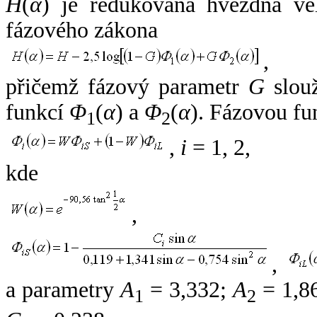
H
(
α
) je redukovaná hvězdná vel
fázového zákona
,
přičemž fázový parametr
G
slouž
funkcí
Φ
(
α
) a
Φ
(
α
). Fázovou fu
1
2
,
i
= 1, 2,
kde
,
,
a parametry
A
= 3,332;
A
= 1,8
1
2