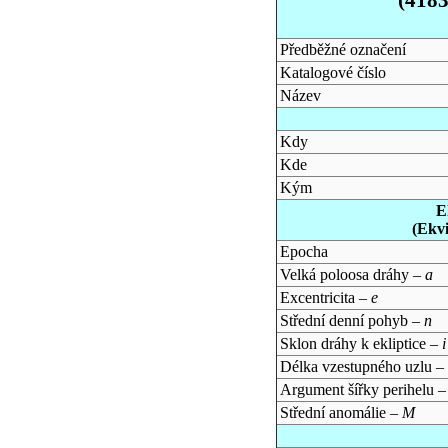
Předběžné označení
Katalogové číslo
Název
Kdy
Kde
Kým
E
(Ekv
Epocha
Velká poloosa dráhy –
a
Excentricita –
e
Střední denní pohyb –
n
Sklon dráhy k ekliptice –
i
Délka vzestupného uzlu –
Argument šířky perihelu 
Střední anomálie –
M