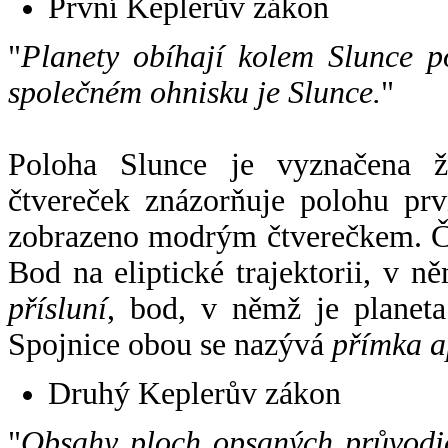
První Keplerův zákon
"
Planety obíhají kolem Slunce p
společném ohnisku je Slunce.
"
Poloha Slunce je vyznačena 
čtvereček znázorňuje polohu pr
zobrazeno modrým čtverečkem. Če
Bod na eliptické trajektorii, v n
přísluní
, bod, v němž je planet
Spojnice obou se nazývá
přímka a
Druhý Keplerův zákon
"
Obsahy ploch opsaných průvodič