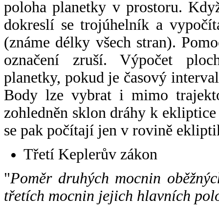
poloha planetky v prostoru. Kdy
dokreslí se trojúhelník a vypoč
(známe délky všech stran). Pomo
označení zruší. Výpočet ploch
planetky, pokud je časový interval
Body lze vybrat i mimo trajekto
zohledněn sklon dráhy k ekliptice
se pak počítají jen v rovině eklipti
Třetí Keplerův zákon
"
Poměr druhých mocnin oběžných
třetích mocnin jejich hlavních pol