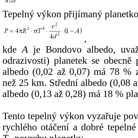
Tepelný výkon přijímaný planetko
,
kde
A
je Bondovo albedo, uvaž
odrazivosti) planetek se obecně
albedo (0,02 až 0,07) má 78 % z
než 25 km. Střední albedo (0,08 
albedo (0,13 až 0,28) má 18 % pla
Tento tepelný výkon vyzařuje po
rychlého otáčení a dobré tepelné