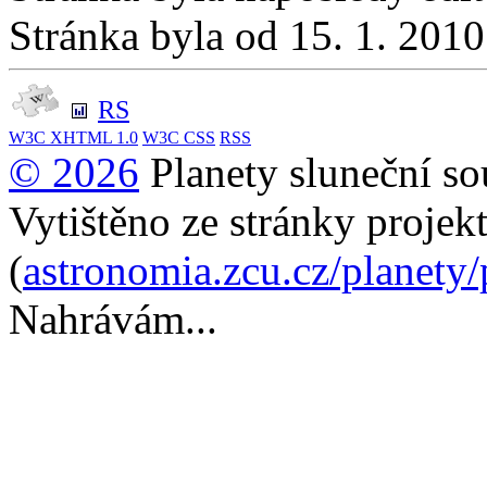
Stránka byla od 15. 1. 201
RS
W3C
XHTML 1.0
W3C
CSS
RSS
© 2026
Planety sluneční so
Vytištěno ze stránky projek
(
astronomia.zcu.cz/planety
Nahrávám...