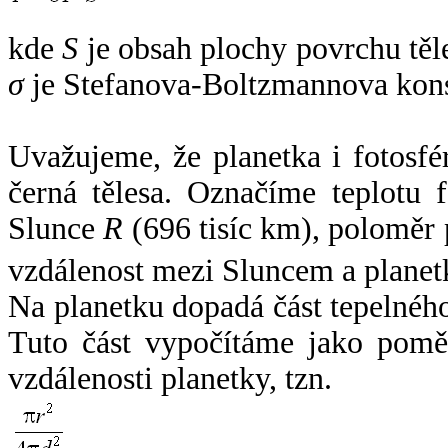
kde
S
je obsah plochy povrchu těl
σ
je Stefanova-Boltzmannova kons
Uvažujeme, že planetka i fotosfér
černá tělesa. Označíme teplotu 
Slunce
R
(696 tisíc km), poloměr
vzdálenost mezi Sluncem a plane
Na planetku dopadá část tepelnéh
Tuto část vypočítáme jako pomě
vzdálenosti planetky, tzn.