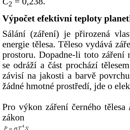
C
= 0,238.
2
Výpočet efektivní teploty plan
Sálání (záření) je přirozená vla
energie tělesa. Těleso vydává zá
prostoru. Dopadne-li toto záření n
se odráží a část prochází tělesem
závisí na jakosti a barvě povrch
žádné hmotné prostředí, jde o ele
Pro výkon záření černého tělesa
zákon