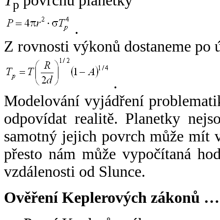
T
povrchu planetky
p
.
Z rovnosti výkonů dostaneme po 
.
Modelování vyjádření problemati
odpovídat realitě. Planetky nejso
samotný jejich povrch může mít v
přesto nám může vypočítaná hodn
vzdálenosti od Slunce.
Ověření Keplerových zákonů …