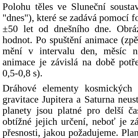
Polohu těles ve Sluneční sousta
"dnes"), které se zadává pomocí 
±50 let od dnešního dne. Obráz
hodnot. Po spuštění animace (zpě
mění v intervalu den, měsíc ne
animace je závislá na době potř
0,5-0,8 s).
Dráhové elementy kosmických t
gravitace Jupitera a Saturna neu
planety jsou platné pro delší č
obtížné jejich určení, neboť je 
přesnosti, jakou požadujeme. Pla