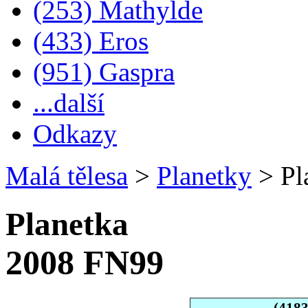
(253) Mathylde
(433) Eros
(951) Gaspra
...další
Odkazy
Malá tělesa
>
Planetky
>
Pl
Planetka
2008 FN99
(418