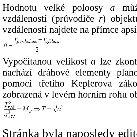
Hodnotu velké poloosy
a
může
vzdáleností (průvodiče
r
) objekt
vzdáleností najdete na přímce apsi
Vypočítanou velikost
a
lze zkont
nachází dráhové elementy plane
pomocí třetího Keplerova zák
zobrazená v levém horním rohu o
Stránka byla naposledy edi