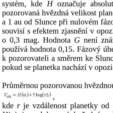
systém, kde
H
označuje absolut
pozorovaná hvězdná velikost plan
a 1 au od Slunce při nulovém fá
souvisí s efektem zjasnění v opoz
o 0,3 mag. Hodnota
G
není zná
používá hodnota 0,15. Fázový úh
k pozorovateli a směrem ke Slunc
pokud se planetka nachází v opozi
Průměrnou pozorovanou hvězdnou 
,
kde
r
je vzdálenost planetky od