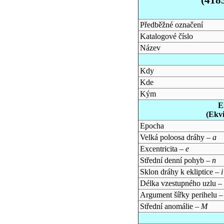
Předběžné označení
Katalogové číslo
Název
Kdy
Kde
Kým
E
(Ekv
Epocha
Velká poloosa dráhy –
a
Excentricita –
e
Střední denní pohyb –
n
Sklon dráhy k ekliptice –
i
Délka vzestupného uzlu –
Argument šířky perihelu 
Střední anomálie –
M