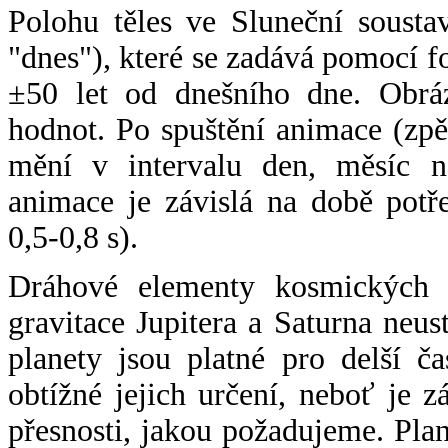
Polohu těles ve Sluneční sousta
"dnes"), které se zadává pomocí 
±50 let od dnešního dne. Obráz
hodnot. Po spuštění animace (zpě
mění v intervalu den, měsíc ne
animace je závislá na době potř
0,5-0,8 s).
Dráhové elementy kosmických t
gravitace Jupitera a Saturna neu
planety jsou platné pro delší č
obtížné jejich určení, neboť je 
přesnosti, jakou požadujeme. Pla