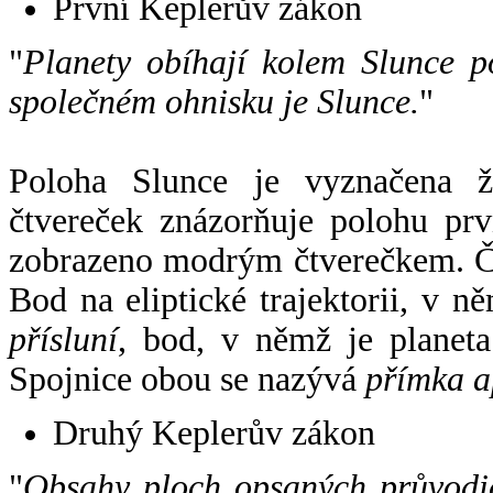
První Keplerův zákon
"
Planety obíhají kolem Slunce p
společném ohnisku je Slunce.
"
Poloha Slunce je vyznačena 
čtvereček znázorňuje polohu pr
zobrazeno modrým čtverečkem. Če
Bod na eliptické trajektorii, v n
přísluní
, bod, v němž je planet
Spojnice obou se nazývá
přímka a
Druhý Keplerův zákon
"
Obsahy ploch opsaných průvodič