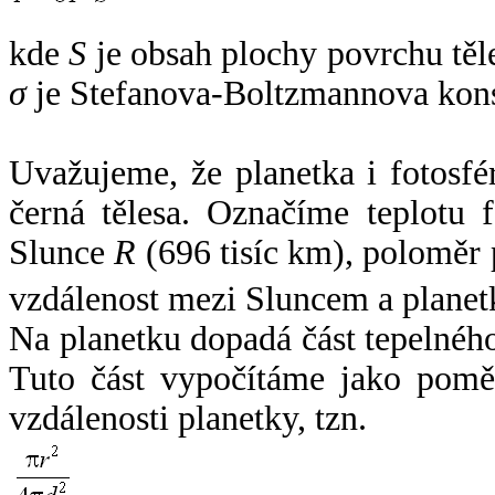
kde
S
je obsah plochy povrchu těl
σ
je Stefanova-Boltzmannova kons
Uvažujeme, že planetka i fotosfér
černá tělesa. Označíme teplotu 
Slunce
R
(696 tisíc km), poloměr
vzdálenost mezi Sluncem a plane
Na planetku dopadá část tepelnéh
Tuto část vypočítáme jako pomě
vzdálenosti planetky, tzn.