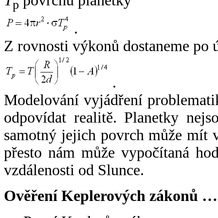
T
povrchu planetky
p
.
Z rovnosti výkonů dostaneme po 
.
Modelování vyjádření problemati
odpovídat realitě. Planetky nejso
samotný jejich povrch může mít v
přesto nám může vypočítaná hodn
vzdálenosti od Slunce.
Ověření Keplerových zákonů …