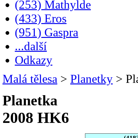
(253) Mathylde
(433) Eros
(951) Gaspra
...další
Odkazy
Malá tělesa
>
Planetky
>
Pl
Planetka
2008 HK6
(418