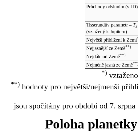
Průchody odsluním (v
JD
)
Tisserandův parametr –
T
J
(vztažený k Jupiteru)
Největší přiblížení k Zemi
**)
Nejjasnější ze Země
**)
Nejdále od Země
**
Nejméně jasná ze Země
*)
vztaženo
**)
hodnoty pro největší/nejmenší přibl
jsou spočítány pro období od 7. srpna
Poloha planetky