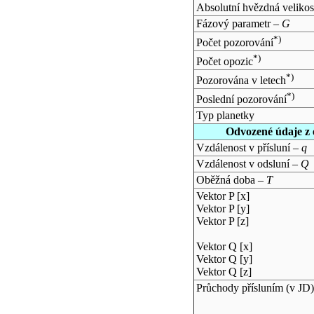
Absolutní hvězdná velikos
Fázový parametr –
G
*)
Počet pozorování
*)
Počet opozic
*)
Pozorována v letech
*)
Poslední pozorování
Typ planetky
Odvozené údaje z 
Vzdálenost v přísluní –
q
Vzdálenost v odsluní –
Q
Oběžná doba –
T
Vektor P [x]
Vektor P [y]
Vektor P [z]
Vektor Q [x]
Vektor Q [y]
Vektor Q [z]
Průchody přísluním (v
JD
)