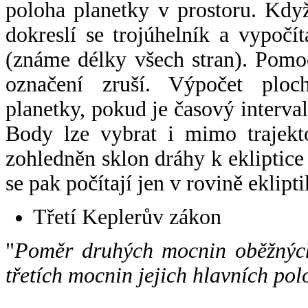
poloha planetky v prostoru. Kdy
dokreslí se trojúhelník a vypoč
(známe délky všech stran). Pomo
označení zruší. Výpočet ploch
planetky, pokud je časový interval
Body lze vybrat i mimo trajekto
zohledněn sklon dráhy k ekliptice
se pak počítají jen v rovině eklipti
Třetí Keplerův zákon
"
Poměr druhých mocnin oběžných
třetích mocnin jejich hlavních pol