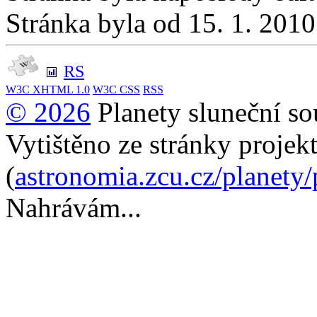
Stránka byla od 15. 1. 201
RS
W3C
XHTML 1.0
W3C
CSS
RSS
© 2026
Planety sluneční so
Vytištěno ze stránky projek
(
astronomia.zcu.cz/planety
Nahrávám...