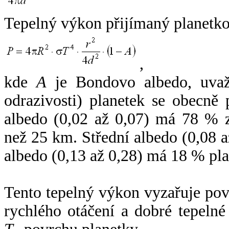
Tepelný výkon přijímaný planetko
,
kde
A
je Bondovo albedo, uvaž
odrazivosti) planetek se obecně
albedo (0,02 až 0,07) má 78 % z
než 25 km. Střední albedo (0,08 
albedo (0,13 až 0,28) má 18 % pla
Tento tepelný výkon vyzařuje po
rychlého otáčení a dobré tepelné