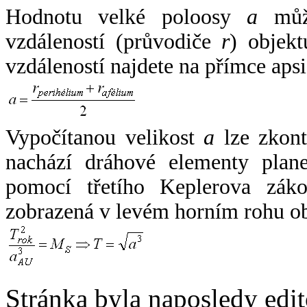
Hodnotu velké poloosy
a
může
vzdáleností (průvodiče
r
) objekt
vzdáleností najdete na přímce apsi
Vypočítanou velikost
a
lze zkont
nachází dráhové elementy plane
pomocí třetího Keplerova zák
zobrazená v levém horním rohu o
Stránka byla naposledy edi