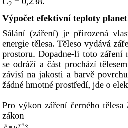
C
= 0,238.
2
Výpočet efektivní teploty plan
Sálání (záření) je přirozená vla
energie tělesa. Těleso vydává zá
prostoru. Dopadne-li toto záření n
se odráží a část prochází tělesem
závisí na jakosti a barvě povrch
žádné hmotné prostředí, jde o ele
Pro výkon záření černého tělesa
zákon