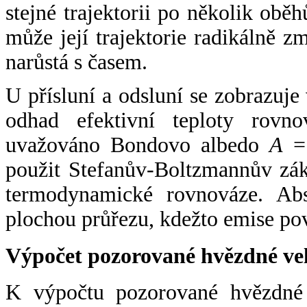
stejné trajektorii po několik oběh
může její trajektorie radikálně zm
narůstá s časem.
U přísluní a odsluní se zobrazuje
odhad efektivní teploty rovno
uvažováno Bondovo albedo
A
= 
použit Stefanův-Boltzmannův zák
termodynamické rovnováze. Abs
plochou průřezu, kdežto emise po
Výpočet pozorované hvězdné ve
K výpočtu pozorované hvězdné v