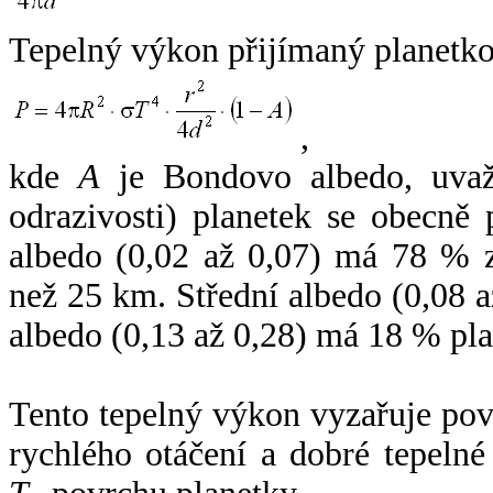
Tepelný výkon přijímaný planetko
,
kde
A
je Bondovo albedo, uvaž
odrazivosti) planetek se obecně
albedo (0,02 až 0,07) má 78 % z
než 25 km. Střední albedo (0,08 
albedo (0,13 až 0,28) má 18 % pla
Tento tepelný výkon vyzařuje po
rychlého otáčení a dobré tepelné