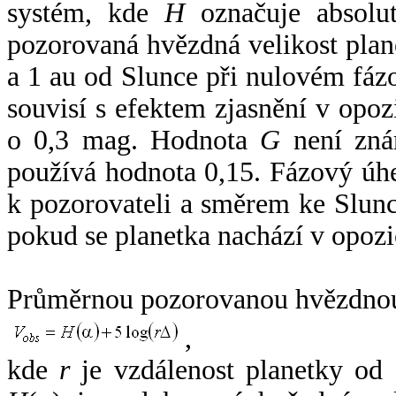
systém, kde
H
označuje absolut
pozorovaná hvězdná velikost plan
a 1 au od Slunce při nulovém fá
souvisí s efektem zjasnění v opoz
o 0,3 mag. Hodnota
G
není zná
používá hodnota 0,15. Fázový úh
k pozorovateli a směrem ke Slunc
pokud se planetka nachází v opozi
Průměrnou pozorovanou hvězdnou 
,
kde
r
je vzdálenost planetky od