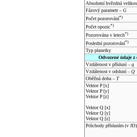
Absolutní hvězdná velikos
Fázový parametr –
G
*)
Počet pozorování
*)
Počet opozic
*)
Pozorována v letech
*)
Poslední pozorování
Typ planetky
Odvozené údaje z 
Vzdálenost v přísluní –
q
Vzdálenost v odsluní –
Q
Oběžná doba –
T
Vektor P [x]
Vektor P [y]
Vektor P [z]
Vektor Q [x]
Vektor Q [y]
Vektor Q [z]
Průchody přísluním (v
JD
)