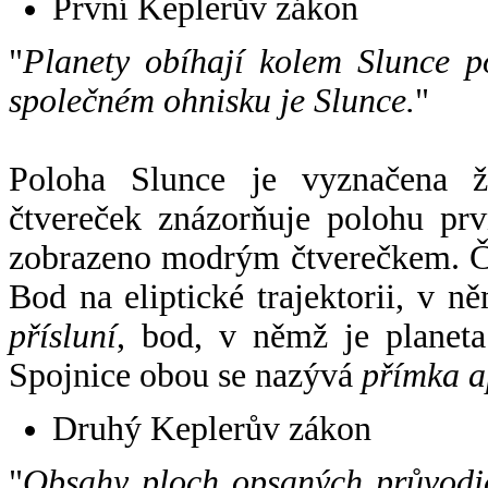
První Keplerův zákon
"
Planety obíhají kolem Slunce p
společném ohnisku je Slunce.
"
Poloha Slunce je vyznačena 
čtvereček znázorňuje polohu pr
zobrazeno modrým čtverečkem. Če
Bod na eliptické trajektorii, v n
přísluní
, bod, v němž je planet
Spojnice obou se nazývá
přímka a
Druhý Keplerův zákon
"
Obsahy ploch opsaných průvodič