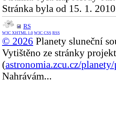
Stránka byla od 15. 1. 201
RS
W3C
XHTML 1.0
W3C
CSS
RSS
© 2026
Planety sluneční so
Vytištěno ze stránky projek
(
astronomia.zcu.cz/planety
Nahrávám...