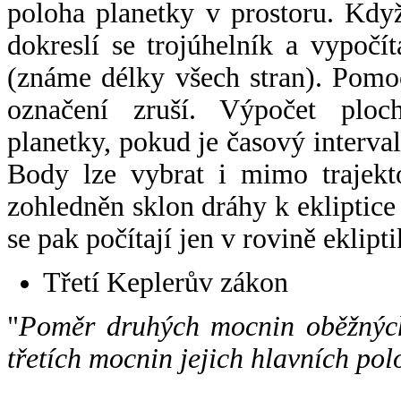
poloha planetky v prostoru. Kdy
dokreslí se trojúhelník a vypoč
(známe délky všech stran). Pomo
označení zruší. Výpočet ploch
planetky, pokud je časový interval
Body lze vybrat i mimo trajekto
zohledněn sklon dráhy k ekliptice
se pak počítají jen v rovině eklipti
Třetí Keplerův zákon
"
Poměr druhých mocnin oběžných
třetích mocnin jejich hlavních pol