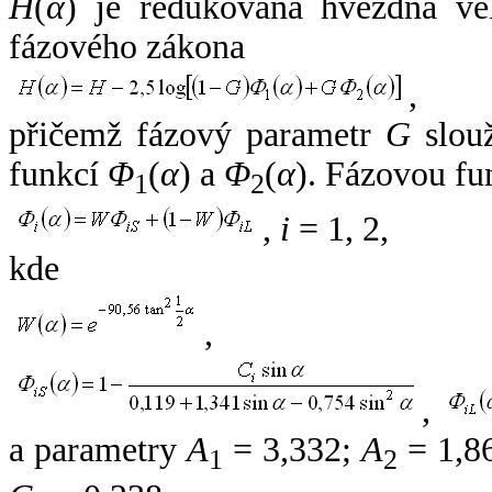
H
(
α
) je redukovaná hvězdná vel
fázového zákona
,
přičemž fázový parametr
G
slouž
funkcí
Φ
(
α
) a
Φ
(
α
). Fázovou fu
1
2
,
i
= 1, 2,
kde
,
,
a parametry
A
= 3,332;
A
= 1,8
1
2