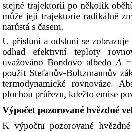
stejné trajektorii po několik oběh
může její trajektorie radikálně zm
narůstá s časem.
U přísluní a odsluní se zobrazuje
odhad efektivní teploty rovno
uvažováno Bondovo albedo
A
= 
použit Stefanův-Boltzmannův zák
termodynamické rovnováze. Abs
plochou průřezu, kdežto emise po
Výpočet pozorované hvězdné ve
K výpočtu pozorované hvězdné v