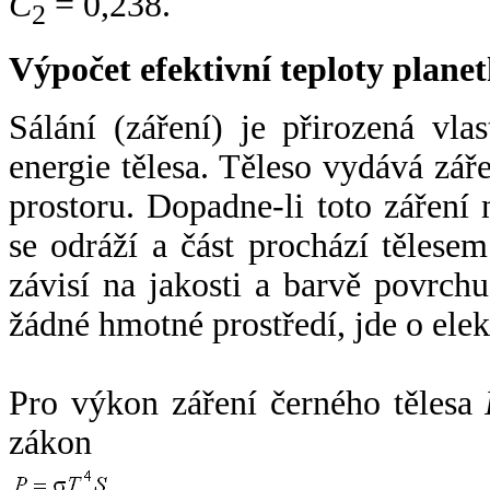
C
= 0,238.
2
Výpočet efektivní teploty plan
Sálání (záření) je přirozená vla
energie tělesa. Těleso vydává zá
prostoru. Dopadne-li toto záření n
se odráží a část prochází tělesem
závisí na jakosti a barvě povrch
žádné hmotné prostředí, jde o ele
Pro výkon záření černého tělesa
zákon