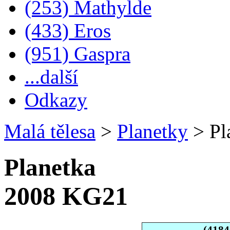
(253) Mathylde
(433) Eros
(951) Gaspra
...další
Odkazy
Malá tělesa
>
Planetky
>
Pl
Planetka
2008 KG21
(418