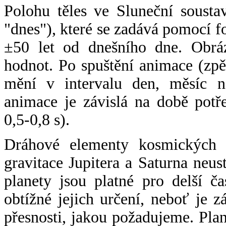
Polohu těles ve Sluneční sousta
"dnes"), které se zadává pomocí 
±50 let od dnešního dne. Obráz
hodnot. Po spuštění animace (zpě
mění v intervalu den, měsíc ne
animace je závislá na době potř
0,5-0,8 s).
Dráhové elementy kosmických t
gravitace Jupitera a Saturna neu
planety jsou platné pro delší č
obtížné jejich určení, neboť je 
přesnosti, jakou požadujeme. Pla