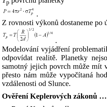
T
povrchu planetky
p
.
Z rovnosti výkonů dostaneme po 
.
Modelování vyjádření problemati
odpovídat realitě. Planetky nejso
samotný jejich povrch může mít v
přesto nám může vypočítaná hodn
vzdálenosti od Slunce.
Ověření Keplerových zákonů …