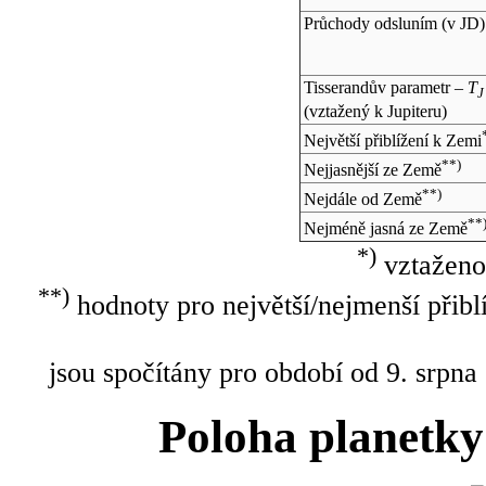
Průchody odsluním (v
JD
)
Tisserandův parametr –
T
J
(vztažený k Jupiteru)
Největší přiblížení k Zemi
**)
Nejjasnější ze Země
**)
Nejdále od Země
**
Nejméně jasná ze Země
*)
vztaženo
**)
hodnoty pro největší/nejmenší přibl
jsou spočítány pro období od 9. srpna
Poloha planetky