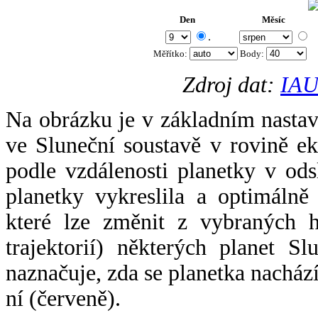
Den
Měsíc
.
Měřítko:
Body
:
Zdroj dat:
IAU
Na obrázku je v základním nastav
ve Sluneční soustavě v rovině ek
podle vzdálenosti planetky v odsl
planetky vykreslila a optimálně
které lze změnit z vybraných h
trajektorií) některých planet Sl
naznačuje, zda se planetka nacház
ní (červeně).