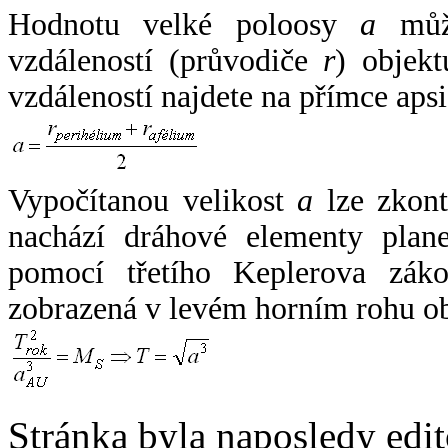
Hodnotu velké poloosy
a
může
vzdáleností (průvodiče
r
) objekt
vzdáleností najdete na přímce apsi
Vypočítanou velikost
a
lze zkont
nachází dráhové elementy plane
pomocí třetího Keplerova zák
zobrazená v levém horním rohu o
Stránka byla naposledy edi