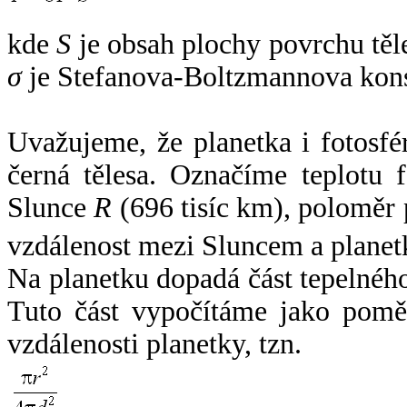
kde
S
je obsah plochy povrchu těl
σ
je Stefanova-Boltzmannova kons
Uvažujeme, že planetka i fotosfér
černá tělesa. Označíme teplotu 
Slunce
R
(696 tisíc km), poloměr
vzdálenost mezi Sluncem a plane
Na planetku dopadá část tepelnéh
Tuto část vypočítáme jako pomě
vzdálenosti planetky, tzn.