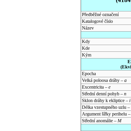
Předběžné označení
Katalogové číslo
Název
Kdy
Kde
Kým
E
(Ekv
Epocha
Velká poloosa dráhy –
a
Excentricita –
e
Střední denní pohyb –
n
Sklon dráhy k ekliptice –
i
Délka vzestupného uzlu –
Argument šířky perihelu 
Střední anomálie –
M