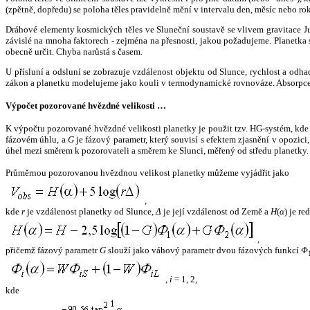
(zpětně, dopředu) se poloha těles pravidelně mění v intervalu den, měsíc nebo ro
Dráhové elementy kosmických těles ve Sluneční soustavě se vlivem gravitace Jup
závislé na mnoha faktorech - zejména na přesnosti, jakou požadujeme. Planetka se
obecně určit. Chyba narůstá s časem.
U přísluní a odsluní se zobrazuje vzdálenost objektu od Slunce, rychlost a od
zákon a planetku modelujeme jako kouli v termodynamické rovnováze. Absorpce 
Výpočet pozorované hvězdné velikosti …
K výpočtu pozorované hvězdné velikosti planetky je použit tzv. HG-systém, kd
fázovém úhlu, a
G
je fázový parametr, který souvisí s efektem zjasnění v opozic
úhel mezi směrem k pozorovateli a směrem ke Slunci, měřený od středu planetky. 
Průměrnou pozorovanou hvězdnou velikost planetky můžeme vyjádřit jako
,
kde
r
je vzdálenost planetky od Slunce,
Δ
je její vzdálenost od Země a
H
(
α
) je r
,
přičemž fázový parametr
G
slouží jako váhový parametr dvou fázových funkcí
Φ
,
i
= 1, 2,
kde