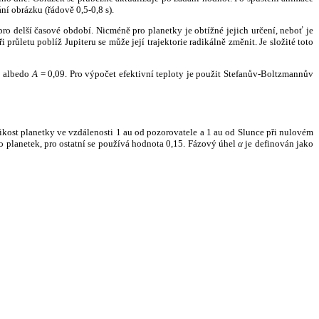
ní obrázku (řádově 0,5-0,8 s).
ro delší časové období. Nicméně pro planetky je obtížné jejich určení, neboť je
růletu poblíž Jupiteru se může její trajektorie radikálně změnit. Je složité toto
o albedo
A
= 0,09. Pro výpočet efektivní teploty je použit Stefanův-Boltzmannův
kost planetky ve vzdálenosti 1 au od pozorovatele a 1 au od Slunce při nulovém
planetek, pro ostatní se používá hodnota 0,15. Fázový úhel
α
je definován jako