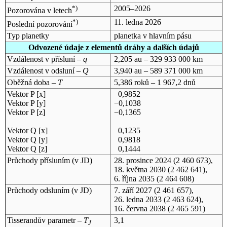
*)
2005–2026
Pozorována v letech
*)
11. ledna 2026
Poslední pozorování
Typ planetky
planetka v hlavním pásu
Odvozené údaje z elementů dráhy a dalších údajů
Vzdálenost v přísluní –
q
2,205 au – 329 933 000 km
Vzdálenost v odsluní –
Q
3,940 au – 589 371 000 km
Oběžná doba –
T
5,386 roků – 1 967,2 dnů
Vektor P [x]
0,9852
Vektor P [y]
−0,1038
Vektor P [z]
−0,1365
Vektor Q [x]
0,1235
Vektor Q [y]
0,9818
Vektor Q [z]
0,1444
Průchody přísluním (v
JD
)
28. prosince 2024
(2 460 673),
18. května 2030
(2 462 641),
6. října 2035
(2 464 608)
Průchody odsluním (v
JD
)
7. září 2027
(2 461 657),
26. ledna 2033
(2 463 624),
16. června 2038
(2 465 591)
Tisserandův parametr –
T
3,1
J