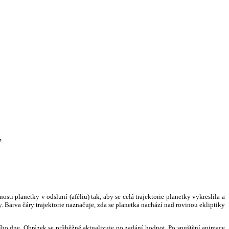
e
i planetky v odsluní (aféliu) tak, aby se celá trajektorie planetky vykreslila a
. Barva čáry trajektorie naznačuje, zda se planetka nachází nad rovinou ekliptiky
ního dne. Obrázek se průběžně aktualizuje po zadání hodnot. Po spuštění animace