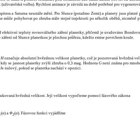
k (uživatelská volba). Rychlost animace je závislá na době potřebné pro vygenerová
itera a Saturna neustále mění. Pro Slunce (potažmo Zemi) a planety jsou platné p
 může pohybovat po zhruba stále stejné trajektorii po několik oběhů, nicméně při p
had efektivní teploty rovnovážného záření planetky, přičemž je uvažováno Bondov
záření od Slunce planetkou je plochou průřezu, kdežto emise povrchem koule.
e
H
označuje absolutní hvězdnou velikost planetky, což je pozorovaná hvězdná veli
i, kdy se jasnost planetky zvýší zhruba o 0,3 mag. Hodnota
G
není známa pro mnoho 
Je nulový, pokud se planetka nachází v opozici.
edukovaná hvězdná velikost. Její velikost vypočteme pomocí fázového zákona
(
α
) a
Φ
(
α
). Fázovou funkci vyjádříme
1
2