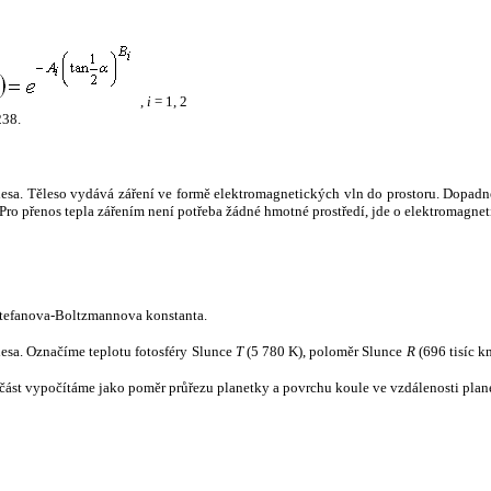
,
i
= 1, 2
238.
tělesa. Těleso vydává záření ve formě elektromagnetických vln do prostoru. Dopadne-l
u. Pro přenos tepla zářením není potřeba žádné hmotné prostředí, jde o elektromagnet
tefanova-Boltzmannova konstanta.
tělesa. Označíme teplotu fotosféry Slunce
T
(5 780 K), poloměr Slunce
R
(696 tisíc k
část vypočítáme jako poměr průřezu planetky a povrchu koule ve vzdálenosti plane