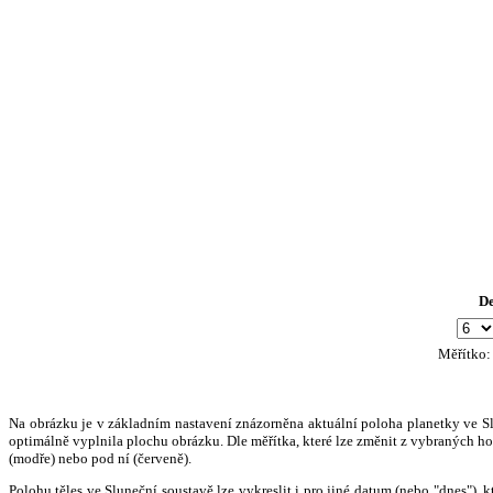
D
Měřítko
Na obrázku je v základním nastavení znázorněna aktuální poloha planetky ve Slun
optimálně vyplnila plochu obrázku. Dle měřítka, které lze změnit z vybraných hod
(modře) nebo pod ní (červeně).
Polohu těles ve Sluneční soustavě lze vykreslit i pro jiné datum (nebo "dnes")