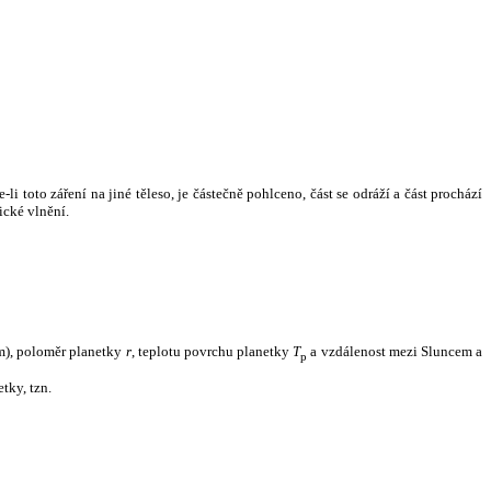
i toto záření na jiné těleso, je částečně pohlceno, část se odráží a část prochází
ické vlnění.
m), poloměr planetky
r
, teplotu povrchu planetky
T
a vzdálenost mezi Sluncem a
p
tky, tzn.