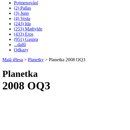
Pojmenování
(2) Pallas
(3) Juno
(4) Vesta
(243) Ida
(253) Mathylde
(433) Eros
(951) Gaspra
...další
Odkazy
Malá tělesa
>
Planetky
>
Planetka 2008 OQ3
Planetka
2008 OQ3