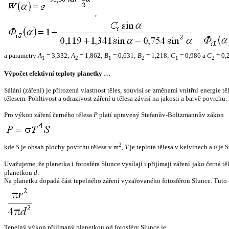
,
,
a parametry
A
= 3,332;
A
= 1,862;
B
= 0,631;
B
= 1,218;
C
= 0,986 a
C
= 0,
1
2
1
2
1
2
Výpočet efektivní teploty planetky …
Sálání (záření) je přirozená vlastnost těles, souvisí se změnami vnitřní energie 
tělesem. Pohltivost a odrazivost záření u tělesa závisí na jakosti a barvě povrch
Pro výkon záření černého tělesa
P
platí upravený Stefanův-Boltzmannův zákon
2
kde
S
je obsah plochy povrchu tělesa v m
,
T
je teplota tělesa v kelvinech a
σ
je S
Uvažujeme, že planetka i fotosféra Slunce vysílají i přijímají záření jako černá 
planetkou
d
.
Na planetku dopadá část tepelného záření vyzařovaného fotosférou Slunce. Tuto 
Tepelný výkon přijímaný planetkou od fotosféry Slunce je