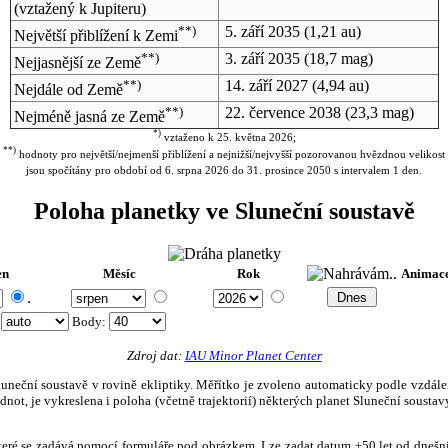
(vztažený k Jupiteru)
**)
5. září 2035
(1,21 au)
Největší přiblížení k Zemi
**)
3. září 2035
(18,7 mag)
Nejjasnější ze Země
**)
14. září 2027
(4,94 au)
Nejdále od Země
**)
22. července 2038
(23,3 mag)
Nejméně jasná ze Země
*)
vztaženo k 25. května 2026;
**)
hodnoty pro největší/nejmenší přiblížení a nejnižší/nejvyšší pozorovanou hvězdnou velikost
jsou spočítány pro období od 6. srpna 2026 do 31. prosince 2050 s intervalem 1 den.
Poloha planetky ve Sluneční soustavě
en
Měsíc
Rok
Animac
.
:
Body
:
Zdroj dat:
IAU Minor Planet Center
eční soustavě v rovině ekliptiky. Měřítko je zvoleno automaticky podle vzdálenost
not, je vykreslena i poloha (včetně trajektorií) některých planet Sluneční soustavy
, které se zadává pomocí formuláře pod obrázkem. Lze zadat datum ±50 let od dneš