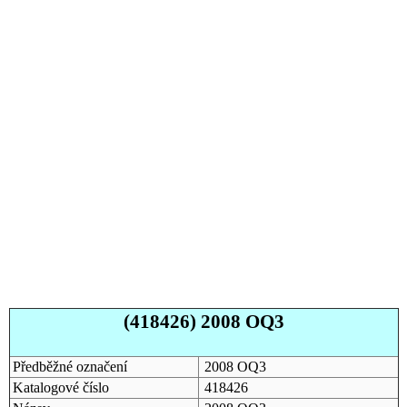
(418426) 2008 OQ3
Předběžné označení
2008 OQ3
Katalogové číslo
418426