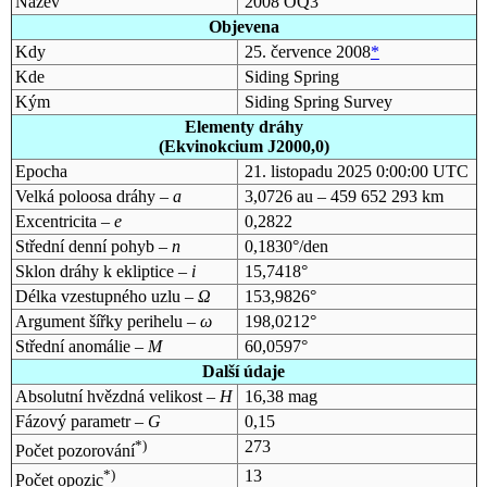
Název
2008 OQ3
Objevena
Kdy
25. července 2008
*
Kde
Siding Spring
Kým
Siding Spring Survey
Elementy dráhy
(Ekvinokcium J2000,0)
Epocha
21. listopadu 2025 0:00:00 UTC
Velká poloosa dráhy –
a
3,0726 au – 459 652 293 km
Excentricita –
e
0,2822
Střední denní pohyb –
n
0,1830°/den
Sklon dráhy k ekliptice –
i
15,7418°
Délka vzestupného uzlu –
Ω
153,9826°
Argument šířky perihelu –
ω
198,0212°
Střední anomálie –
M
60,0597°
Další údaje
Absolutní hvězdná velikost –
H
16,38 mag
Fázový parametr –
G
0,15
*)
273
Počet pozorování
*)
13
Počet opozic