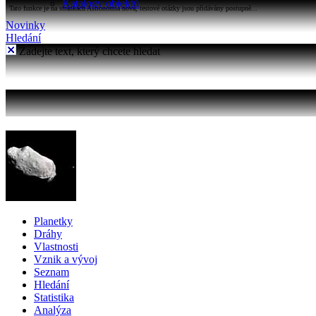
Katalogy objektů
Tato funkce je na stránkách Astronomia nová, testové otázky jsou přidávány postupně...
Novinky
Hledání
Zadejte text, který chcete hledat
Planetky
Dráhy
Vlastnosti
Vznik a vývoj
Seznam
Hledání
Statistika
Analýza