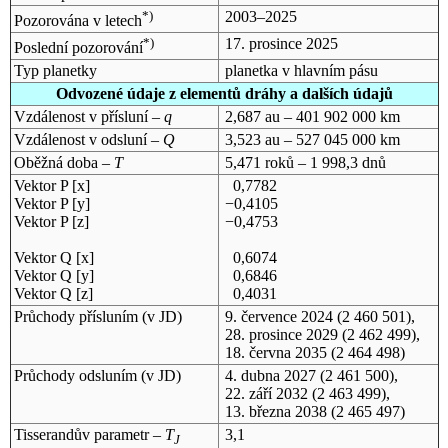
*)
2003–2025
Pozorována v letech
*)
17. prosince 2025
Poslední pozorování
Typ planetky
planetka v hlavním pásu
Odvozené údaje z elementů dráhy a dalších údajů
Vzdálenost v přísluní –
q
2,687 au – 401 902 000 km
Vzdálenost v odsluní –
Q
3,523 au – 527 045 000 km
Oběžná doba –
T
5,471 roků – 1 998,3 dnů
Vektor P [x]
0,7782
Vektor P [y]
−0,4105
Vektor P [z]
−0,4753
Vektor Q [x]
0,6074
Vektor Q [y]
0,6846
Vektor Q [z]
0,4031
Průchody přísluním (v
JD
)
9. července 2024
(2 460 501),
28. prosince 2029
(2 462 499),
18. června 2035
(2 464 498)
Průchody odsluním (v
JD
)
4. dubna 2027
(2 461 500),
22. září 2032
(2 463 499),
13. března 2038
(2 465 497)
Tisserandův parametr –
T
3,1
J