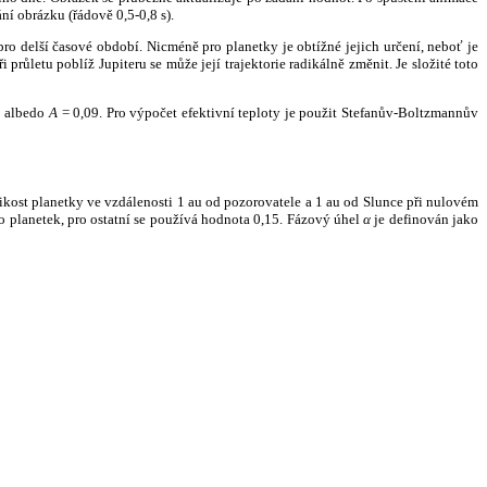
ní obrázku (řádově 0,5-0,8 s).
ro delší časové období. Nicméně pro planetky je obtížné jejich určení, neboť je
růletu poblíž Jupiteru se může její trajektorie radikálně změnit. Je složité toto
o albedo
A
= 0,09. Pro výpočet efektivní teploty je použit Stefanův-Boltzmannův
kost planetky ve vzdálenosti 1 au od pozorovatele a 1 au od Slunce při nulovém
planetek, pro ostatní se používá hodnota 0,15. Fázový úhel
α
je definován jako