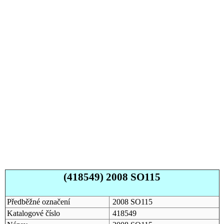
(418549) 2008 SO115
Předběžné označení
2008 SO115
Katalogové číslo
418549