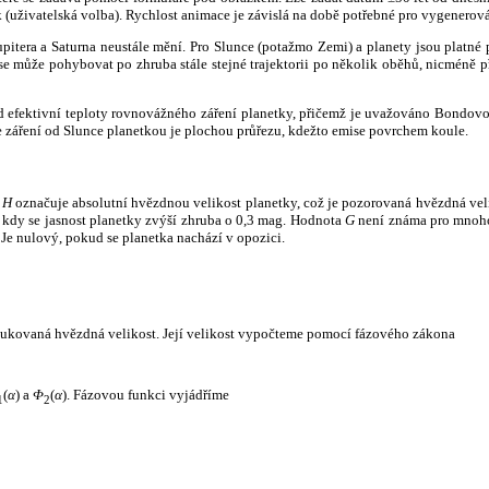
k (uživatelská volba). Rychlost animace je závislá na době potřebné pro vygenerová
itera a Saturna neustále mění. Pro Slunce (potažmo Zemi) a planety jsou platné p
 může pohybovat po zhruba stále stejné trajektorii po několik oběhů, nicméně při p
had efektivní teploty rovnovážného záření planetky, přičemž je uvažováno Bondov
záření od Slunce planetkou je plochou průřezu, kdežto emise povrchem koule.
e
H
označuje absolutní hvězdnou velikost planetky, což je pozorovaná hvězdná veli
i, kdy se jasnost planetky zvýší zhruba o 0,3 mag. Hodnota
G
není známa pro mnoho 
Je nulový, pokud se planetka nachází v opozici.
edukovaná hvězdná velikost. Její velikost vypočteme pomocí fázového zákona
(
α
) a
Φ
(
α
). Fázovou funkci vyjádříme
1
2