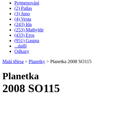
Pojmenování
(2) Pallas
(3) Juno
(4) Vesta
(243) Ida
(253) Mathylde
(433) Eros
(951) Gaspra
...další
Odkazy
Malá tělesa
>
Planetky
>
Planetka 2008 SO115
Planetka
2008 SO115