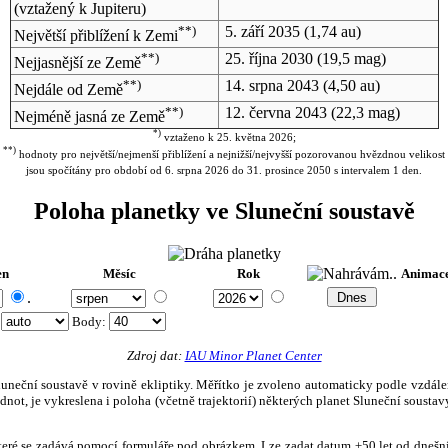
(vztažený k Jupiteru)
**)
5. září 2035
(1,74 au)
Největší přiblížení k Zemi
**)
25. října 2030
(19,5 mag)
Nejjasnější ze Země
**)
14. srpna 2043
(4,50 au)
Nejdále od Země
**)
12. června 2043
(22,3 mag)
Nejméně jasná ze Země
*)
vztaženo k 25. května 2026;
**)
hodnoty pro největší/nejmenší přiblížení a nejnižší/nejvyšší pozorovanou hvězdnou velikost
jsou spočítány pro období od 6. srpna 2026 do 31. prosince 2050 s intervalem 1 den.
Poloha planetky ve Sluneční soustavě
en
Měsíc
Rok
Animac
.
:
Body
:
Zdroj dat:
IAU Minor Planet Center
eční soustavě v rovině ekliptiky. Měřítko je zvoleno automaticky podle vzdálenost
not, je vykreslena i poloha (včetně trajektorií) některých planet Sluneční soustavy
, které se zadává pomocí formuláře pod obrázkem. Lze zadat datum ±50 let od dneš