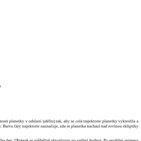
e
i planetky v odsluní (aféliu) tak, aby se celá trajektorie planetky vykreslila a
. Barva čáry trajektorie naznačuje, zda se planetka nachází nad rovinou ekliptiky
ního dne. Obrázek se průběžně aktualizuje po zadání hodnot. Po spuštění animace