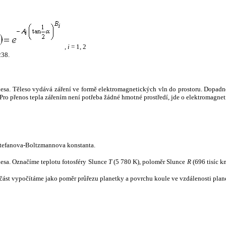
,
i
= 1, 2
238.
tělesa. Těleso vydává záření ve formě elektromagnetických vln do prostoru. Dopadne-l
u. Pro přenos tepla zářením není potřeba žádné hmotné prostředí, jde o elektromagnet
tefanova-Boltzmannova konstanta.
tělesa. Označíme teplotu fotosféry Slunce
T
(5 780 K), poloměr Slunce
R
(696 tisíc k
část vypočítáme jako poměr průřezu planetky a povrchu koule ve vzdálenosti plane