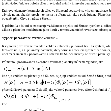
(zpětně, dopředu) se poloha těles pravidelně mění v intervalu den, měsíc nebo ro
Dráhové elementy kosmických těles ve Sluneční soustavě se vlivem gravitace Jup
závislé na mnoha faktorech - zejména na přesnosti, jakou požadujeme. Planetka se
obecně určit. Chyba narůstá s časem.
U přísluní a odsluní se zobrazuje vzdálenost objektu od Slunce, rychlost a od
zákon a planetku modelujeme jako kouli v termodynamické rovnováze. Absorpce 
Výpočet pozorované hvězdné velikosti …
K výpočtu pozorované hvězdné velikosti planetky je použit tzv. HG-systém, kd
fázovém úhlu, a
G
je fázový parametr, který souvisí s efektem zjasnění v opozic
úhel mezi směrem k pozorovateli a směrem ke Slunci, měřený od středu planetky. 
Průměrnou pozorovanou hvězdnou velikost planetky můžeme vyjádřit jako
,
kde
r
je vzdálenost planetky od Slunce,
Δ
je její vzdálenost od Země a
H
(
α
) je r
,
přičemž fázový parametr
G
slouží jako váhový parametr dvou fázových funkcí
Φ
,
i
= 1, 2,
kde