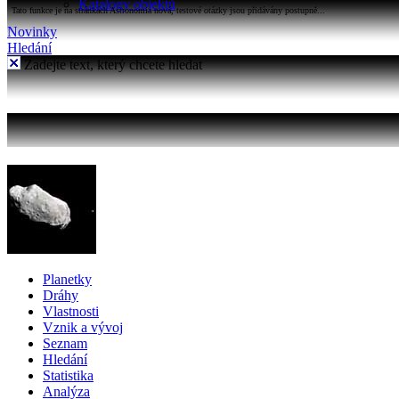
Katalogy objektů
Tato funkce je na stránkách Astronomia nová, testové otázky jsou přidávány postupně...
Novinky
Hledání
Zadejte text, který chcete hledat
Planetky
Dráhy
Vlastnosti
Vznik a vývoj
Seznam
Hledání
Statistika
Analýza