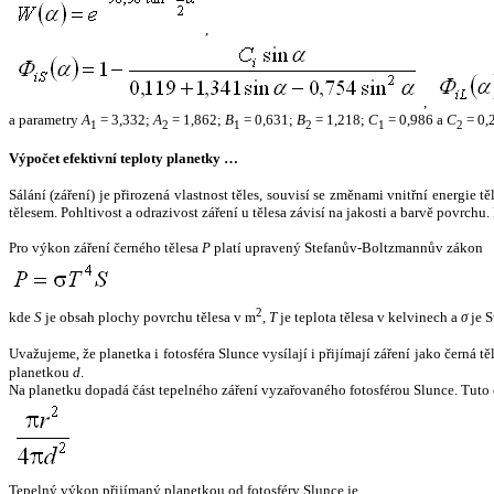
,
,
a parametry
A
= 3,332;
A
= 1,862;
B
= 0,631;
B
= 1,218;
C
= 0,986 a
C
= 0,
1
2
1
2
1
2
Výpočet efektivní teploty planetky …
Sálání (záření) je přirozená vlastnost těles, souvisí se změnami vnitřní energie 
tělesem. Pohltivost a odrazivost záření u tělesa závisí na jakosti a barvě povrch
Pro výkon záření černého tělesa
P
platí upravený Stefanův-Boltzmannův zákon
2
kde
S
je obsah plochy povrchu tělesa v m
,
T
je teplota tělesa v kelvinech a
σ
je S
Uvažujeme, že planetka i fotosféra Slunce vysílají i přijímají záření jako černá 
planetkou
d
.
Na planetku dopadá část tepelného záření vyzařovaného fotosférou Slunce. Tuto 
Tepelný výkon přijímaný planetkou od fotosféry Slunce je