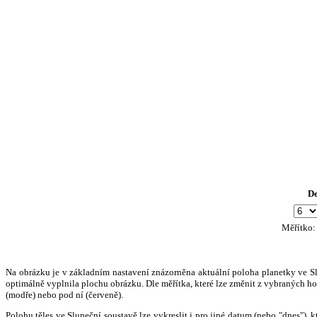
D
Měřítko
Na obrázku je v základním nastavení znázorněna aktuální poloha planetky ve Slun
optimálně vyplnila plochu obrázku. Dle měřítka, které lze změnit z vybraných hod
(modře) nebo pod ní (červeně).
Polohu těles ve Sluneční soustavě lze vykreslit i pro jiné datum (nebo "dnes")