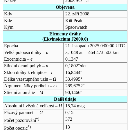
Název
2008 SO115
Objevena
Kdy
22. září 2008
Kde
Kitt Peak
Kým
Spacewatch
Elementy dráhy
(Ekvinokcium J2000,0)
Epocha
21. listopadu 2025 0:00:00 UTC
Velká poloosa dráhy –
a
3,1048 au – 464 473 503 km
Excentricita –
e
0,1347
Střední denní pohyb –
n
0,1802°/den
Sklon dráhy k ekliptice –
i
16,8444°
Délka vzestupného uzlu –
Ω
33,4995°
Argument šířky perihelu –
ω
289,6752°
Střední anomálie –
M
90,1466°
Další údaje
Absolutní hvězdná velikost –
H
15,74 mag
Fázový parametr –
G
0,15
*)
372
Počet pozorování
*)
13
Počet opozic