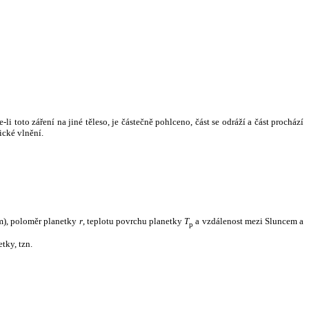
i toto záření na jiné těleso, je částečně pohlceno, část se odráží a část prochází
ické vlnění.
m), poloměr planetky
r
, teplotu povrchu planetky
T
a vzdálenost mezi Sluncem a
p
tky, tzn.