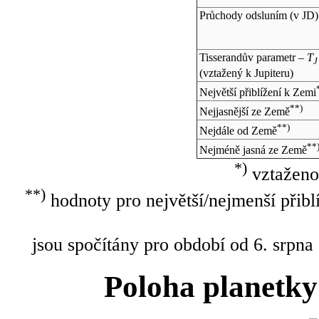
Průchody odsluním (v
JD
)
Tisserandův parametr –
T
J
(vztažený k Jupiteru)
Největší přiblížení k Zemi
**)
Nejjasnější ze Země
**)
Nejdále od Země
**
Nejméně jasná ze Země
*)
vztaženo
**)
hodnoty pro největší/nejmenší přibl
jsou spočítány pro období od 6. srpna
Poloha planetky