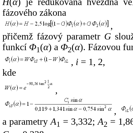
H
(
α
) je redukovaná hvězdná vel
fázového zákona
,
přičemž fázový parametr
G
slouž
funkcí
Φ
(
α
) a
Φ
(
α
). Fázovou fu
1
2
,
i
= 1, 2,
kde
,
,
a parametry
A
= 3,332;
A
= 1,8
1
2