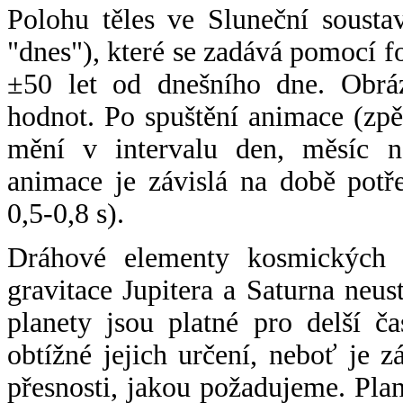
Polohu těles ve Sluneční sousta
"dnes"), které se zadává pomocí 
±50 let od dnešního dne. Obráz
hodnot. Po spuštění animace (zpě
mění v intervalu den, měsíc ne
animace je závislá na době potř
0,5-0,8 s).
Dráhové elementy kosmických t
gravitace Jupitera a Saturna neu
planety jsou platné pro delší č
obtížné jejich určení, neboť je 
přesnosti, jakou požadujeme. Pla