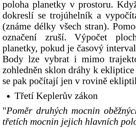
poloha planetky v prostoru. Kdy
dokreslí se trojúhelník a vypoč
(známe délky všech stran). Pomo
označení zruší. Výpočet ploch
planetky, pokud je časový interval
Body lze vybrat i mimo trajekto
zohledněn sklon dráhy k ekliptice
se pak počítají jen v rovině eklipti
Třetí Keplerův zákon
"
Poměr druhých mocnin oběžných
třetích mocnin jejich hlavních pol