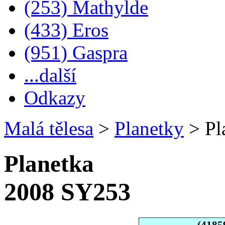
(253) Mathylde
(433) Eros
(951) Gaspra
...další
Odkazy
Malá tělesa
>
Planetky
>
Pl
Planetka
2008 SY253
(4185