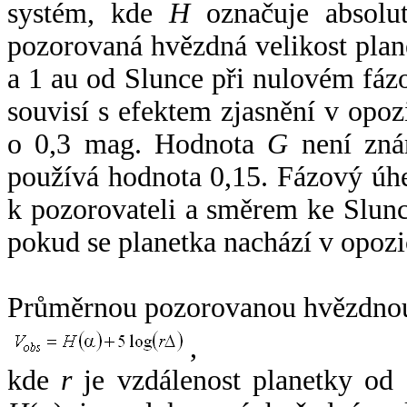
systém, kde
H
označuje absolut
pozorovaná hvězdná velikost plan
a 1 au od Slunce při nulovém fá
souvisí s efektem zjasnění v opoz
o 0,3 mag. Hodnota
G
není zná
používá hodnota 0,15. Fázový úh
k pozorovateli a směrem ke Slunc
pokud se planetka nachází v opozi
Průměrnou pozorovanou hvězdnou 
,
kde
r
je vzdálenost planetky od