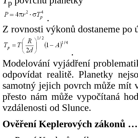
T
povrchu planetky
p
.
Z rovnosti výkonů dostaneme po 
.
Modelování vyjádření problemati
odpovídat realitě. Planetky nejso
samotný jejich povrch může mít v
přesto nám může vypočítaná hodn
vzdálenosti od Slunce.
Ověření Keplerových zákonů …