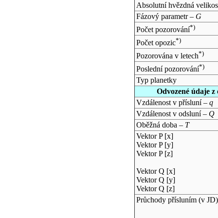
Absolutní hvězdná velikos
Fázový parametr –
G
*)
Počet pozorování
*)
Počet opozic
*)
Pozorována v letech
*)
Poslední pozorování
Typ planetky
Odvozené údaje z 
Vzdálenost v přísluní –
q
Vzdálenost v odsluní –
Q
Oběžná doba –
T
Vektor P [x]
Vektor P [y]
Vektor P [z]
Vektor Q [x]
Vektor Q [y]
Vektor Q [z]
Průchody přísluním (v
JD
)