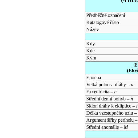
Předběžné označení
Katalogové číslo
Název
Kdy
Kde
Kým
E
(Ekv
Epocha
Velká poloosa dráhy –
a
Excentricita –
e
Střední denní pohyb –
n
Sklon dráhy k ekliptice –
i
Délka vzestupného uzlu –
Argument šířky perihelu 
Střední anomálie –
M