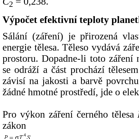
C
= 0,238.
2
Výpočet efektivní teploty plan
Sálání (záření) je přirozená vla
energie tělesa. Těleso vydává zá
prostoru. Dopadne-li toto záření n
se odráží a část prochází tělesem
závisí na jakosti a barvě povrch
žádné hmotné prostředí, jde o ele
Pro výkon záření černého tělesa
zákon