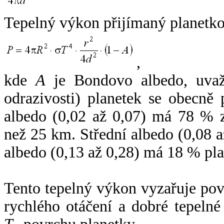
Tepelný výkon přijímaný planetko
,
kde
A
je Bondovo albedo, uvaž
odrazivosti) planetek se obecně
albedo (0,02 až 0,07) má 78 % z
než 25 km. Střední albedo (0,08 
albedo (0,13 až 0,28) má 18 % pla
Tento tepelný výkon vyzařuje po
rychlého otáčení a dobré tepelné