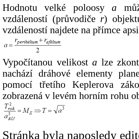
Hodnotu velké poloosy
a
může
vzdáleností (průvodiče
r
) objekt
vzdáleností najdete na přímce apsi
Vypočítanou velikost
a
lze zkont
nachází dráhové elementy plane
pomocí třetího Keplerova zák
zobrazená v levém horním rohu o
Stránka byla naposledy edi