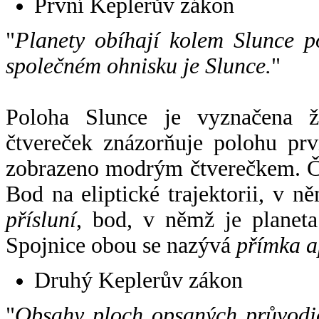
První Keplerův zákon
"
Planety obíhají kolem Slunce p
společném ohnisku je Slunce.
"
Poloha Slunce je vyznačena 
čtvereček znázorňuje polohu pr
zobrazeno modrým čtverečkem. Če
Bod na eliptické trajektorii, v n
přísluní
, bod, v němž je planet
Spojnice obou se nazývá
přímka a
Druhý Keplerův zákon
"
Obsahy ploch opsaných průvodič