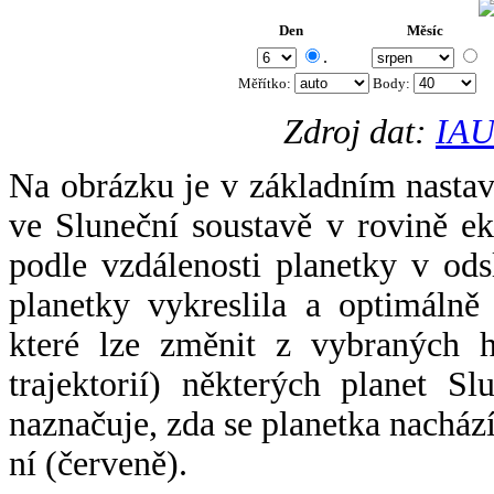
Den
Měsíc
.
Měřítko:
Body
:
Zdroj dat:
IAU
Na obrázku je v základním nastav
ve Sluneční soustavě v rovině ek
podle vzdálenosti planetky v odsl
planetky vykreslila a optimálně
které lze změnit z vybraných h
trajektorií) některých planet Sl
naznačuje, zda se planetka nacház
ní (červeně).