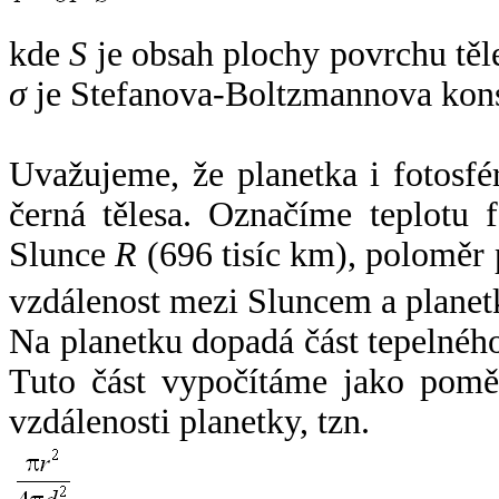
kde
S
je obsah plochy povrchu těl
σ
je Stefanova-Boltzmannova kons
Uvažujeme, že planetka i fotosfér
černá tělesa. Označíme teplotu 
Slunce
R
(696 tisíc km), poloměr
vzdálenost mezi Sluncem a plane
Na planetku dopadá část tepelnéh
Tuto část vypočítáme jako pomě
vzdálenosti planetky, tzn.