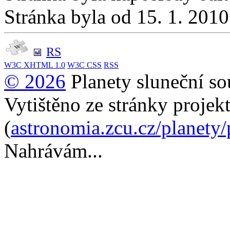
Stránka byla od 15. 1. 201
RS
W3C
XHTML 1.0
W3C
CSS
RSS
© 2026
Planety sluneční so
Vytištěno ze stránky projek
(
astronomia.zcu.cz/planety
Nahrávám...