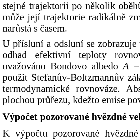
stejné trajektorii po několik oběh
může její trajektorie radikálně zm
narůstá s časem.
U přísluní a odsluní se zobrazuje
odhad efektivní teploty rovno
uvažováno Bondovo albedo
A
= 
použit Stefanův-Boltzmannův zák
termodynamické rovnováze. Abs
plochou průřezu, kdežto emise po
Výpočet pozorované hvězdné ve
K výpočtu pozorované hvězdné v