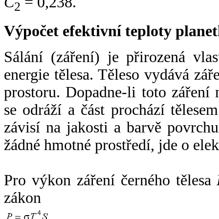
C
= 0,238.
2
Výpočet efektivní teploty plan
Sálání (záření) je přirozená vla
energie tělesa. Těleso vydává zá
prostoru. Dopadne-li toto záření n
se odráží a část prochází tělesem
závisí na jakosti a barvě povrch
žádné hmotné prostředí, jde o ele
Pro výkon záření černého tělesa
zákon