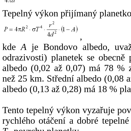
Tepelný výkon přijímaný planetko
,
kde
A
je Bondovo albedo, uvaž
odrazivosti) planetek se obecně
albedo (0,02 až 0,07) má 78 % z
než 25 km. Střední albedo (0,08 
albedo (0,13 až 0,28) má 18 % pla
Tento tepelný výkon vyzařuje po
rychlého otáčení a dobré tepelné