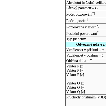
Absolutní hvězdná velikos
Fázový parametr –
G
*)
Počet pozorování
*)
Počet opozic
*)
Pozorována v letech
*)
Poslední pozorování
Typ planetky
Odvozené údaje z 
Vzdálenost v přísluní –
q
Vzdálenost v odsluní –
Q
Oběžná doba –
T
Vektor P [x]
Vektor P [y]
Vektor P [z]
Vektor Q [x]
Vektor Q [y]
Vektor Q [z]
Průchody přísluním (v
JD
)