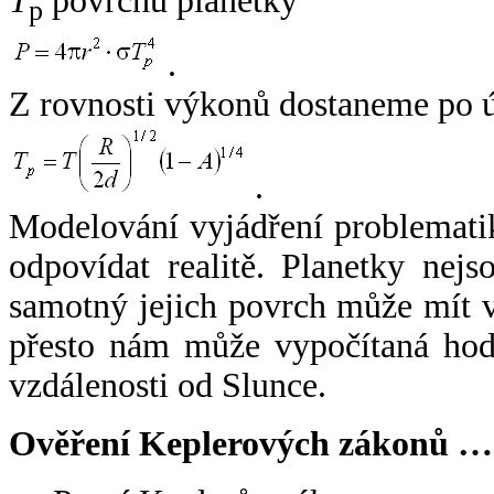
T
povrchu planetky
p
.
Z rovnosti výkonů dostaneme po 
.
Modelování vyjádření problemati
odpovídat realitě. Planetky nejso
samotný jejich povrch může mít v
přesto nám může vypočítaná hodn
vzdálenosti od Slunce.
Ověření Keplerových zákonů …