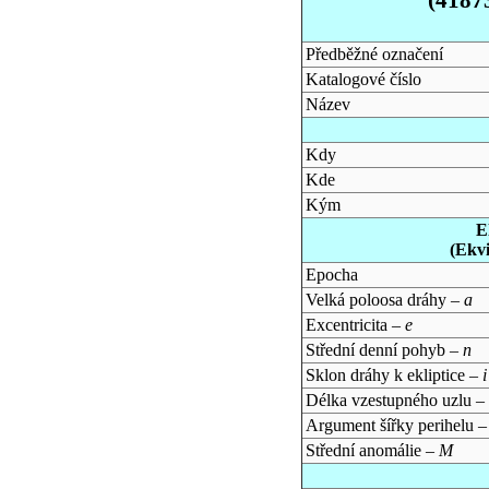
Předběžné označení
Katalogové číslo
Název
Kdy
Kde
Kým
E
(Ekv
Epocha
Velká poloosa dráhy –
a
Excentricita –
e
Střední denní pohyb –
n
Sklon dráhy k ekliptice –
i
Délka vzestupného uzlu –
Argument šířky perihelu 
Střední anomálie –
M