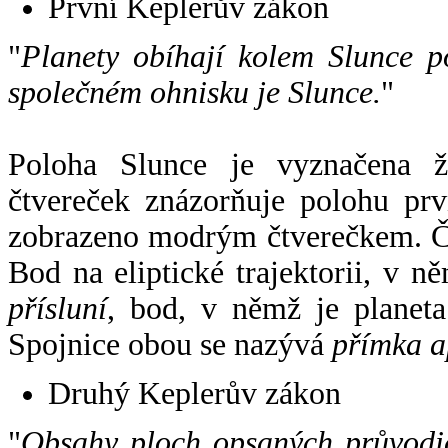
První Keplerův zákon
"
Planety obíhají kolem Slunce p
společném ohnisku je Slunce.
"
Poloha Slunce je vyznačena 
čtvereček znázorňuje polohu pr
zobrazeno modrým čtverečkem. Če
Bod na eliptické trajektorii, v n
přísluní
, bod, v němž je planet
Spojnice obou se nazývá
přímka a
Druhý Keplerův zákon
"
Obsahy ploch opsaných průvodič