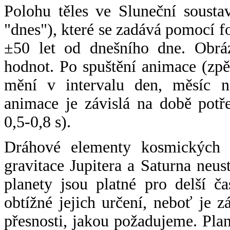
Polohu těles ve Sluneční sousta
"dnes"), které se zadává pomocí 
±50 let od dnešního dne. Obráz
hodnot. Po spuštění animace (zpě
mění v intervalu den, měsíc ne
animace je závislá na době potř
0,5-0,8 s).
Dráhové elementy kosmických t
gravitace Jupitera a Saturna neu
planety jsou platné pro delší č
obtížné jejich určení, neboť je 
přesnosti, jakou požadujeme. Pla