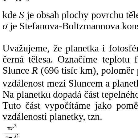
kde
S
je obsah plochy povrchu těl
σ
je Stefanova-Boltzmannova kons
Uvažujeme, že planetka i fotosfér
černá tělesa. Označíme teplotu 
Slunce
R
(696 tisíc km), poloměr
vzdálenost mezi Sluncem a plane
Na planetku dopadá část tepelnéh
Tuto část vypočítáme jako pomě
vzdálenosti planetky, tzn.