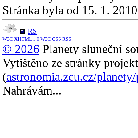
Stránka byla od 15. 1. 201
RS
W3C
XHTML 1.0
W3C
CSS
RSS
© 2026
Planety sluneční so
Vytištěno ze stránky projek
(
astronomia.zcu.cz/planety
Nahrávám...