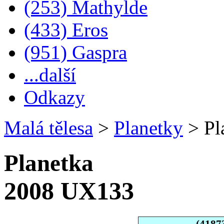
(253) Mathylde
(433) Eros
(951) Gaspra
...další
Odkazy
Malá tělesa
>
Planetky
>
Pl
Planetka
2008 UX133
(4187