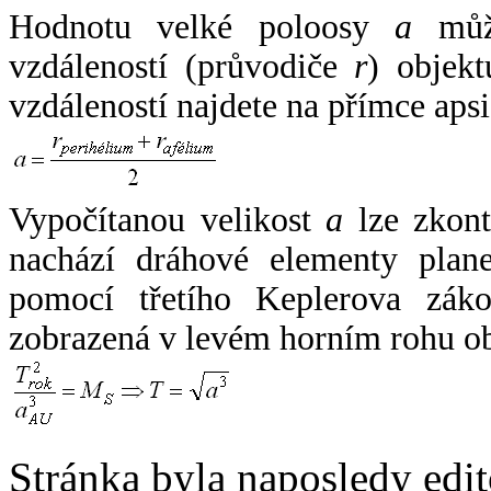
Hodnotu velké poloosy
a
může
vzdáleností (průvodiče
r
) objekt
vzdáleností najdete na přímce apsi
Vypočítanou velikost
a
lze zkont
nachází dráhové elementy plane
pomocí třetího Keplerova zák
zobrazená v levém horním rohu o
Stránka byla naposledy edi