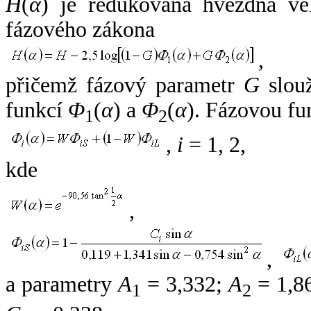
H
(
α
) je redukovaná hvězdná vel
fázového zákona
,
přičemž fázový parametr
G
slouž
funkcí
Φ
(
α
) a
Φ
(
α
). Fázovou fu
1
2
,
i
= 1, 2,
kde
,
,
a parametry
A
= 3,332;
A
= 1,8
1
2