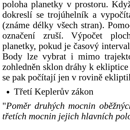
poloha planetky v prostoru. Kdy
dokreslí se trojúhelník a vypoč
(známe délky všech stran). Pomo
označení zruší. Výpočet ploch
planetky, pokud je časový interval
Body lze vybrat i mimo trajekto
zohledněn sklon dráhy k ekliptice
se pak počítají jen v rovině eklipti
Třetí Keplerův zákon
"
Poměr druhých mocnin oběžných
třetích mocnin jejich hlavních pol