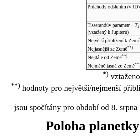
Průchody odsluním (v
JD
)
Tisserandův parametr –
T
J
(vztažený k Jupiteru)
Největší přiblížení k Zemi
**)
Nejjasnější ze Země
**)
Nejdále od Země
**
Nejméně jasná ze Země
*)
vztaženo
**)
hodnoty pro největší/nejmenší přibl
jsou spočítány pro období od 8. srpna
Poloha planetky