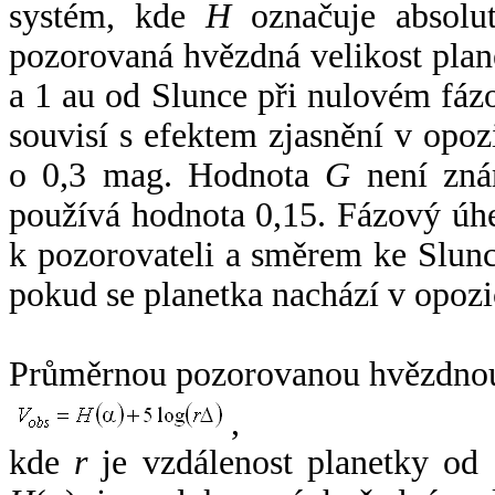
systém, kde
H
označuje absolut
pozorovaná hvězdná velikost plan
a 1 au od Slunce při nulovém fá
souvisí s efektem zjasnění v opoz
o 0,3 mag. Hodnota
G
není zná
používá hodnota 0,15. Fázový úh
k pozorovateli a směrem ke Slunc
pokud se planetka nachází v opozi
Průměrnou pozorovanou hvězdnou 
,
kde
r
je vzdálenost planetky od