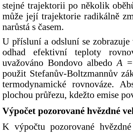
stejné trajektorii po několik oběh
může její trajektorie radikálně zm
narůstá s časem.
U přísluní a odsluní se zobrazuje
odhad efektivní teploty rovno
uvažováno Bondovo albedo
A
= 
použit Stefanův-Boltzmannův zák
termodynamické rovnováze. Abs
plochou průřezu, kdežto emise po
Výpočet pozorované hvězdné ve
K výpočtu pozorované hvězdné v