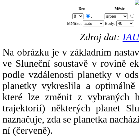
Den
Měsíc
.
Měřítko:
Body
:
Zdroj dat:
IAU
Na obrázku je v základním nastav
ve Sluneční soustavě v rovině ek
podle vzdálenosti planetky v odsl
planetky vykreslila a optimálně
které lze změnit z vybraných h
trajektorií) některých planet Sl
naznačuje, zda se planetka nacház
ní (červeně).