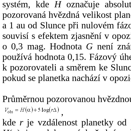
systém, kde
H
označuje absolut
pozorovaná hvězdná velikost plan
a 1 au od Slunce při nulovém fá
souvisí s efektem zjasnění v opoz
o 0,3 mag. Hodnota
G
není zná
používá hodnota 0,15. Fázový úh
k pozorovateli a směrem ke Slunc
pokud se planetka nachází v opozi
Průměrnou pozorovanou hvězdnou 
,
kde
r
je vzdálenost planetky od