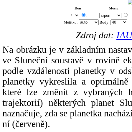
Den
Měsíc
.
Měřítko:
Body
:
Zdroj dat:
IAU
Na obrázku je v základním nastav
ve Sluneční soustavě v rovině ek
podle vzdálenosti planetky v odsl
planetky vykreslila a optimálně
které lze změnit z vybraných h
trajektorií) některých planet Sl
naznačuje, zda se planetka nacház
ní (červeně).