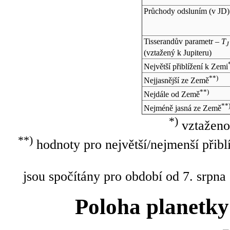
Průchody odsluním (v
JD
)
Tisserandův parametr –
T
J
(vztažený k Jupiteru)
Největší přiblížení k Zemi
**)
Nejjasnější ze Země
**)
Nejdále od Země
**
Nejméně jasná ze Země
*)
vztaženo
**)
hodnoty pro největší/nejmenší přibl
jsou spočítány pro období od 7. srpna
Poloha planetky