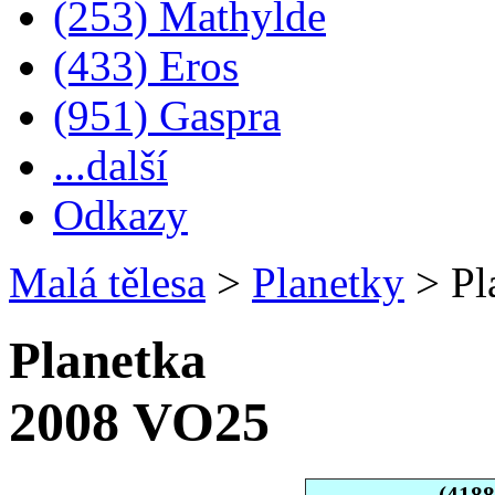
(253) Mathylde
(433) Eros
(951) Gaspra
...další
Odkazy
Malá tělesa
>
Planetky
>
Pl
Planetka
2008 VO25
(418