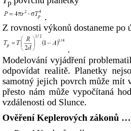
T
povrchu planetky
p
.
Z rovnosti výkonů dostaneme po 
.
Modelování vyjádření problemati
odpovídat realitě. Planetky nejso
samotný jejich povrch může mít v
přesto nám může vypočítaná hodn
vzdálenosti od Slunce.
Ověření Keplerových zákonů …