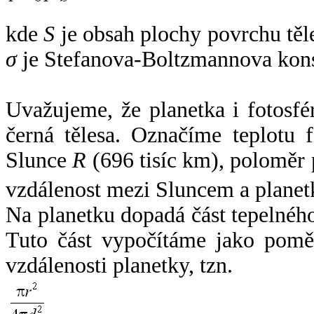
kde
S
je obsah plochy povrchu těl
σ
je Stefanova-Boltzmannova kons
Uvažujeme, že planetka i fotosfér
černá tělesa. Označíme teplotu 
Slunce
R
(696 tisíc km), poloměr
vzdálenost mezi Sluncem a plane
Na planetku dopadá část tepelnéh
Tuto část vypočítáme jako pomě
vzdálenosti planetky, tzn.