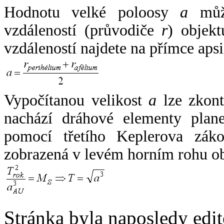
Hodnotu velké poloosy
a
může
vzdáleností (průvodiče
r
) objekt
vzdáleností najdete na přímce apsi
Vypočítanou velikost
a
lze zkont
nachází dráhové elementy plane
pomocí třetího Keplerova zák
zobrazená v levém horním rohu o
Stránka byla naposledy edi