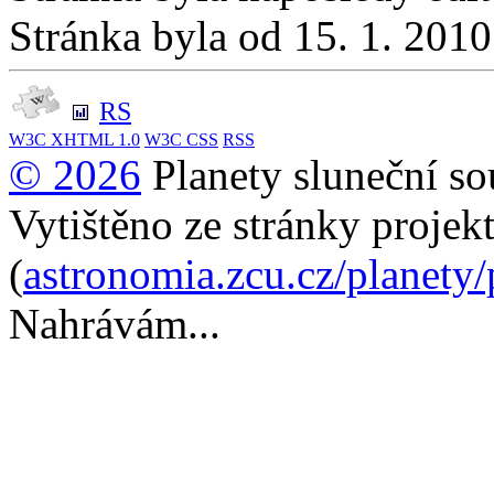
Stránka byla od 15. 1. 201
RS
W3C
XHTML 1.0
W3C
CSS
RSS
© 2026
Planety sluneční so
Vytištěno ze stránky projek
(
astronomia.zcu.cz/planety
Nahrávám...