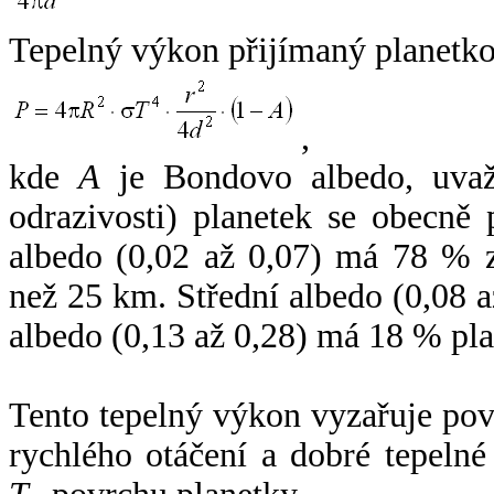
Tepelný výkon přijímaný planetko
,
kde
A
je Bondovo albedo, uvaž
odrazivosti) planetek se obecně
albedo (0,02 až 0,07) má 78 % z
než 25 km. Střední albedo (0,08 
albedo (0,13 až 0,28) má 18 % pla
Tento tepelný výkon vyzařuje po
rychlého otáčení a dobré tepelné