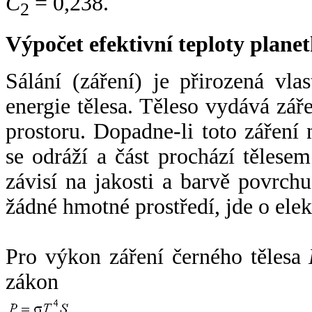
C
= 0,238.
2
Výpočet efektivní teploty plan
Sálání (záření) je přirozená vla
energie tělesa. Těleso vydává zá
prostoru. Dopadne-li toto záření n
se odráží a část prochází tělesem
závisí na jakosti a barvě povrch
žádné hmotné prostředí, jde o ele
Pro výkon záření černého tělesa
zákon