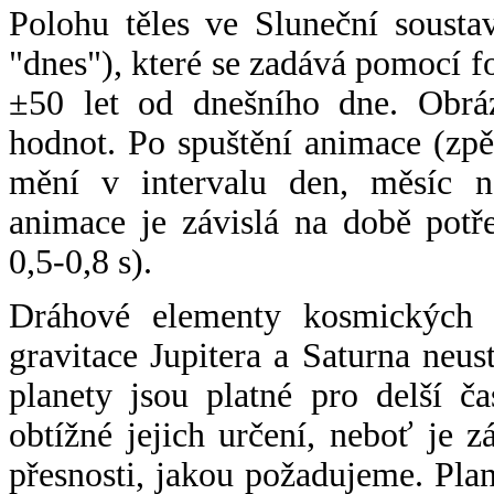
Polohu těles ve Sluneční sousta
"dnes"), které se zadává pomocí 
±50 let od dnešního dne. Obráz
hodnot. Po spuštění animace (zpě
mění v intervalu den, měsíc ne
animace je závislá na době potř
0,5-0,8 s).
Dráhové elementy kosmických t
gravitace Jupitera a Saturna neu
planety jsou platné pro delší č
obtížné jejich určení, neboť je 
přesnosti, jakou požadujeme. Pla