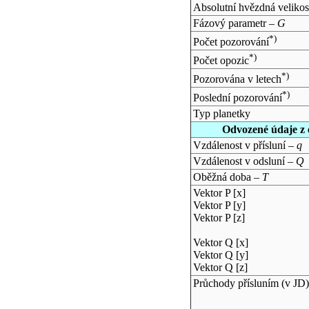
Absolutní hvězdná velikos
Fázový parametr –
G
*)
Počet pozorování
*)
Počet opozic
*)
Pozorována v letech
*)
Poslední pozorování
Typ planetky
Odvozené údaje z 
Vzdálenost v přísluní –
q
Vzdálenost v odsluní –
Q
Oběžná doba –
T
Vektor P [x]
Vektor P [y]
Vektor P [z]
Vektor Q [x]
Vektor Q [y]
Vektor Q [z]
Průchody přísluním (v
JD
)