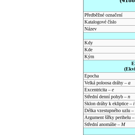
Předběžné označení
Katalogové číslo
Název
Kdy
Kde
Kým
E
(Ekv
Epocha
Velká poloosa dráhy –
a
Excentricita –
e
Střední denní pohyb –
n
Sklon dráhy k ekliptice –
i
Délka vzestupného uzlu –
Argument šířky perihelu 
Střední anomálie –
M