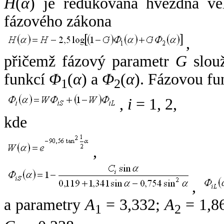
H
(
α
) je redukovaná hvězdná vel
fázového zákona
,
přičemž fázový parametr
G
slouž
funkcí
Φ
(
α
) a
Φ
(
α
). Fázovou fu
1
2
,
i
= 1, 2,
kde
,
,
a parametry
A
= 3,332;
A
= 1,8
1
2