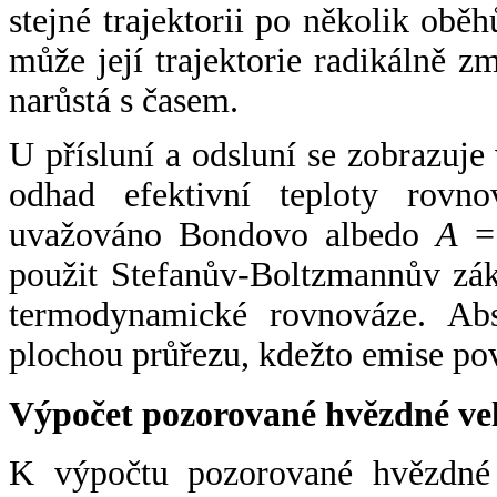
stejné trajektorii po několik oběh
může její trajektorie radikálně zm
narůstá s časem.
U přísluní a odsluní se zobrazuje
odhad efektivní teploty rovno
uvažováno Bondovo albedo
A
= 
použit Stefanův-Boltzmannův zák
termodynamické rovnováze. Abs
plochou průřezu, kdežto emise po
Výpočet pozorované hvězdné ve
K výpočtu pozorované hvězdné v