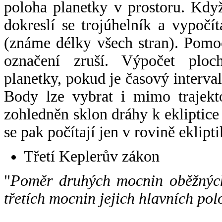
poloha planetky v prostoru. Kdy
dokreslí se trojúhelník a vypoč
(známe délky všech stran). Pomo
označení zruší. Výpočet ploch
planetky, pokud je časový interval
Body lze vybrat i mimo trajekto
zohledněn sklon dráhy k ekliptice
se pak počítají jen v rovině eklipti
Třetí Keplerův zákon
"
Poměr druhých mocnin oběžných
třetích mocnin jejich hlavních pol