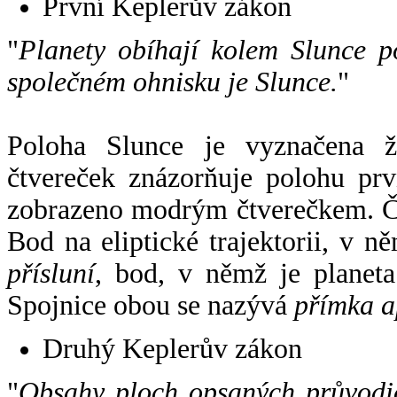
První Keplerův zákon
"
Planety obíhají kolem Slunce p
společném ohnisku je Slunce.
"
Poloha Slunce je vyznačena 
čtvereček znázorňuje polohu pr
zobrazeno modrým čtverečkem. Če
Bod na eliptické trajektorii, v n
přísluní
, bod, v němž je planet
Spojnice obou se nazývá
přímka a
Druhý Keplerův zákon
"
Obsahy ploch opsaných průvodič