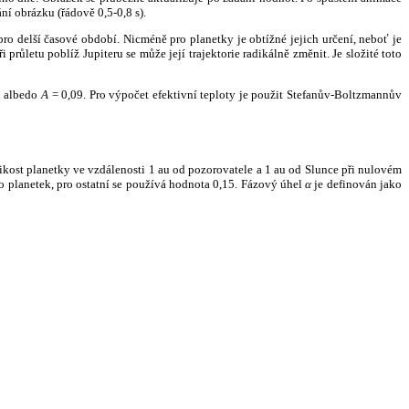
ní obrázku (řádově 0,5-0,8 s).
ro delší časové období. Nicméně pro planetky je obtížné jejich určení, neboť je
růletu poblíž Jupiteru se může její trajektorie radikálně změnit. Je složité toto
o albedo
A
= 0,09. Pro výpočet efektivní teploty je použit Stefanův-Boltzmannův
kost planetky ve vzdálenosti 1 au od pozorovatele a 1 au od Slunce při nulovém
planetek, pro ostatní se používá hodnota 0,15. Fázový úhel
α
je definován jako