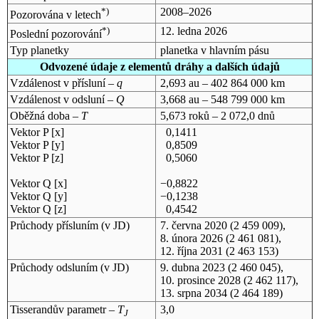
*)
2008–2026
Pozorována v letech
*)
12. ledna 2026
Poslední pozorování
Typ planetky
planetka v hlavním pásu
Odvozené údaje z elementů dráhy a dalších údajů
Vzdálenost v přísluní –
q
2,693 au – 402 864 000 km
Vzdálenost v odsluní –
Q
3,668 au – 548 799 000 km
Oběžná doba –
T
5,673 roků – 2 072,0 dnů
Vektor P [x]
0,1411
Vektor P [y]
0,8509
Vektor P [z]
0,5060
Vektor Q [x]
−0,8822
Vektor Q [y]
−0,1238
Vektor Q [z]
0,4542
Průchody přísluním (v
JD
)
7. června 2020
(2 459 009),
8. února 2026
(2 461 081),
12. října 2031
(2 463 153)
Průchody odsluním (v
JD
)
9. dubna 2023
(2 460 045),
10. prosince 2028
(2 462 117),
13. srpna 2034
(2 464 189)
Tisserandův parametr –
T
3,0
J