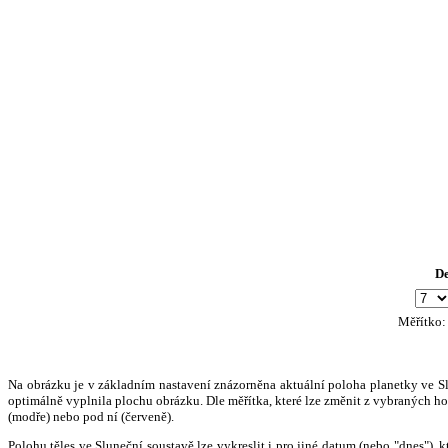
D
Měřítko
Na obrázku je v základním nastavení znázorněna aktuální poloha planetky ve Slun
optimálně vyplnila plochu obrázku. Dle měřítka, které lze změnit z vybraných hod
(modře) nebo pod ní (červeně).
Polohu těles ve Sluneční soustavě lze vykreslit i pro jiné datum (nebo "dnes")