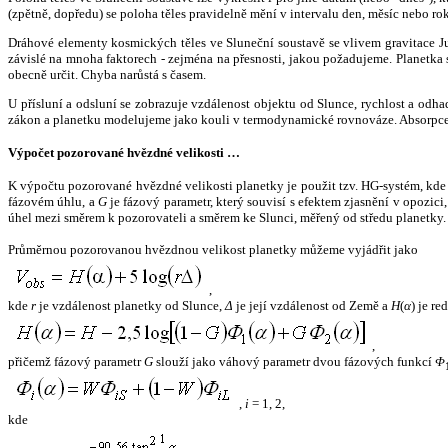
(zpětně, dopředu) se poloha těles pravidelně mění v intervalu den, měsíc nebo ro
Dráhové elementy kosmických těles ve Sluneční soustavě se vlivem gravitace Jup
závislé na mnoha faktorech - zejména na přesnosti, jakou požadujeme. Planetka se
obecně určit. Chyba narůstá s časem.
U přísluní a odsluní se zobrazuje vzdálenost objektu od Slunce, rychlost a od
zákon a planetku modelujeme jako kouli v termodynamické rovnováze. Absorpce 
Výpočet pozorované hvězdné velikosti …
K výpočtu pozorované hvězdné velikosti planetky je použit tzv. HG-systém, kd
fázovém úhlu, a
G
je fázový parametr, který souvisí s efektem zjasnění v opozic
úhel mezi směrem k pozorovateli a směrem ke Slunci, měřený od středu planetky. 
Průměrnou pozorovanou hvězdnou velikost planetky můžeme vyjádřit jako
,
kde
r
je vzdálenost planetky od Slunce,
Δ
je její vzdálenost od Země a
H
(
α
) je r
,
přičemž fázový parametr
G
slouží jako váhový parametr dvou fázových funkcí
Φ
,
i
= 1, 2,
kde