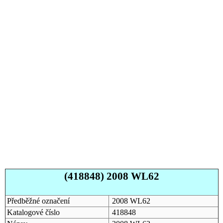
(418848) 2008 WL62
Předběžné označení
2008 WL62
Katalogové číslo
418848