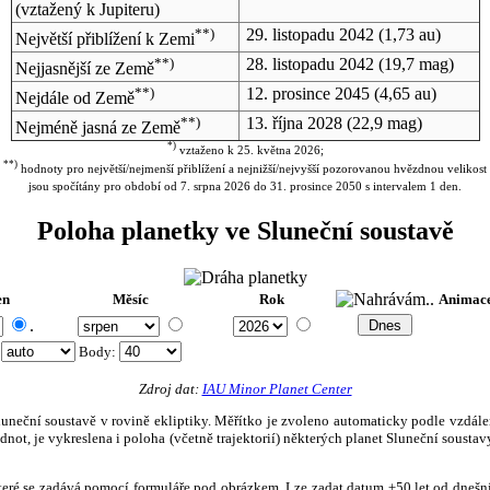
(vztažený k Jupiteru)
**)
29. listopadu 2042
(1,73 au)
Největší přiblížení k Zemi
**)
28. listopadu 2042
(19,7 mag)
Nejjasnější ze Země
**)
12. prosince 2045
(4,65 au)
Nejdále od Země
**)
13. října 2028
(22,9 mag)
Nejméně jasná ze Země
*)
vztaženo k 25. května 2026;
**)
hodnoty pro největší/nejmenší přiblížení a nejnižší/nejvyšší pozorovanou hvězdnou velikost
jsou spočítány pro období od 7. srpna 2026 do 31. prosince 2050 s intervalem 1 den.
Poloha planetky ve Sluneční soustavě
en
Měsíc
Rok
Animac
.
:
Body
:
Zdroj dat:
IAU Minor Planet Center
eční soustavě v rovině ekliptiky. Měřítko je zvoleno automaticky podle vzdálenost
not, je vykreslena i poloha (včetně trajektorií) některých planet Sluneční soustavy
, které se zadává pomocí formuláře pod obrázkem. Lze zadat datum ±50 let od dneš