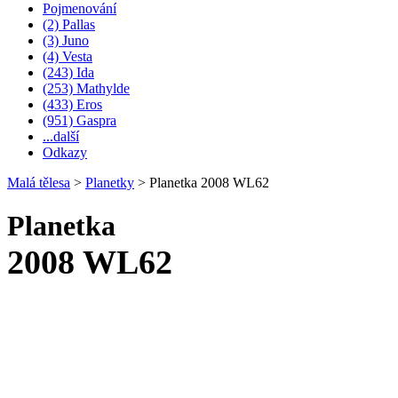
Pojmenování
(2) Pallas
(3) Juno
(4) Vesta
(243) Ida
(253) Mathylde
(433) Eros
(951) Gaspra
...další
Odkazy
Malá tělesa
>
Planetky
>
Planetka 2008 WL62
Planetka
2008 WL62