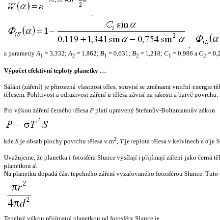
,
,
a parametry
A
= 3,332;
A
= 1,862;
B
= 0,631;
B
= 1,218;
C
= 0,986 a
C
= 0,
1
2
1
2
1
2
Výpočet efektivní teploty planetky …
Sálání (záření) je přirozená vlastnost těles, souvisí se změnami vnitřní energie 
tělesem. Pohltivost a odrazivost záření u tělesa závisí na jakosti a barvě povrch
Pro výkon záření černého tělesa
P
platí upravený Stefanův-Boltzmannův zákon
2
kde
S
je obsah plochy povrchu tělesa v m
,
T
je teplota tělesa v kelvinech a
σ
je S
Uvažujeme, že planetka i fotosféra Slunce vysílají i přijímají záření jako černá 
planetkou
d
.
Na planetku dopadá část tepelného záření vyzařovaného fotosférou Slunce. Tuto 
Tepelný výkon přijímaný planetkou od fotosféry Slunce je