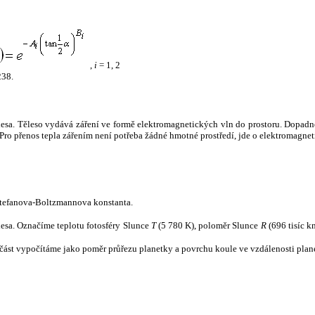
,
i
= 1, 2
238.
tělesa. Těleso vydává záření ve formě elektromagnetických vln do prostoru. Dopadne-l
u. Pro přenos tepla zářením není potřeba žádné hmotné prostředí, jde o elektromagnet
tefanova-Boltzmannova konstanta.
tělesa. Označíme teplotu fotosféry Slunce
T
(5 780 K), poloměr Slunce
R
(696 tisíc k
část vypočítáme jako poměr průřezu planetky a povrchu koule ve vzdálenosti plane