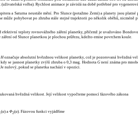
k (uživatelská volba). Rychlost animace je závislá na době potřebné pro vygenerová
itera a Saturna neustále mění. Pro Slunce (potažmo Zemi) a planety jsou platné p
 může pohybovat po zhruba stále stejné trajektorii po několik oběhů, nicméně při p
had efektivní teploty rovnovážného záření planetky, přičemž je uvažováno Bondov
záření od Slunce planetkou je plochou průřezu, kdežto emise povrchem koule.
e
H
označuje absolutní hvězdnou velikost planetky, což je pozorovaná hvězdná veli
i, kdy se jasnost planetky zvýší zhruba o 0,3 mag. Hodnota
G
není známa pro mnoho 
Je nulový, pokud se planetka nachází v opozici.
edukovaná hvězdná velikost. Její velikost vypočteme pomocí fázového zákona
(
α
) a
Φ
(
α
). Fázovou funkci vyjádříme
1
2