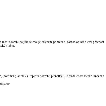
i toto záření na jiné těleso, je částečně pohlceno, část se odráží a část prochází
ické vlnění.
m), poloměr planetky
r
, teplotu povrchu planetky
T
a vzdálenost mezi Sluncem a
p
tky, tzn.