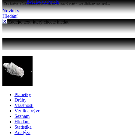
Katalogy objektů
Tato funkce je na stránkách Astronomia nová, testové otázky jsou přidávány postupně...
Novinky
Hledání
Zadejte text, který chcete hledat
Planetky
Dráhy
Vlastnosti
Vznik a vývoj
Seznam
Hledání
Statistika
Analýza