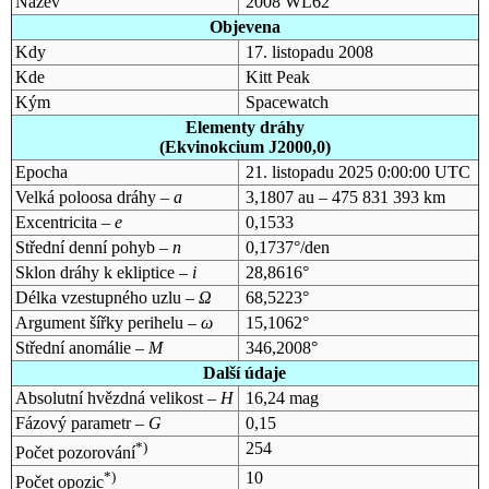
Název
2008 WL62
Objevena
Kdy
17. listopadu 2008
Kde
Kitt Peak
Kým
Spacewatch
Elementy dráhy
(Ekvinokcium J2000,0)
Epocha
21. listopadu 2025 0:00:00 UTC
Velká poloosa dráhy –
a
3,1807 au – 475 831 393 km
Excentricita –
e
0,1533
Střední denní pohyb –
n
0,1737°/den
Sklon dráhy k ekliptice –
i
28,8616°
Délka vzestupného uzlu –
Ω
68,5223°
Argument šířky perihelu –
ω
15,1062°
Střední anomálie –
M
346,2008°
Další údaje
Absolutní hvězdná velikost –
H
16,24 mag
Fázový parametr –
G
0,15
*)
254
Počet pozorování
*)
10
Počet opozic