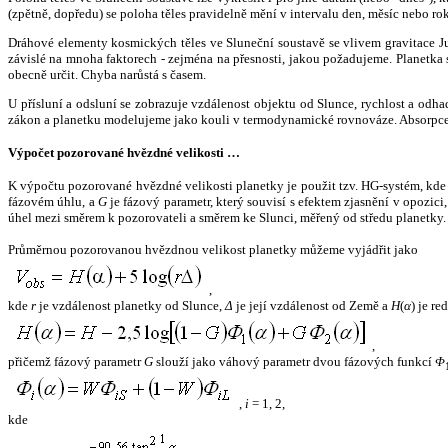
(zpětně, dopředu) se poloha těles pravidelně mění v intervalu den, měsíc nebo ro
Dráhové elementy kosmických těles ve Sluneční soustavě se vlivem gravitace Jup
závislé na mnoha faktorech - zejména na přesnosti, jakou požadujeme. Planetka se
obecně určit. Chyba narůstá s časem.
U přísluní a odsluní se zobrazuje vzdálenost objektu od Slunce, rychlost a od
zákon a planetku modelujeme jako kouli v termodynamické rovnováze. Absorpce 
Výpočet pozorované hvězdné velikosti …
K výpočtu pozorované hvězdné velikosti planetky je použit tzv. HG-systém, kd
fázovém úhlu, a
G
je fázový parametr, který souvisí s efektem zjasnění v opozic
úhel mezi směrem k pozorovateli a směrem ke Slunci, měřený od středu planetky. 
Průměrnou pozorovanou hvězdnou velikost planetky můžeme vyjádřit jako
,
kde
r
je vzdálenost planetky od Slunce,
Δ
je její vzdálenost od Země a
H
(
α
) je r
,
přičemž fázový parametr
G
slouží jako váhový parametr dvou fázových funkcí
Φ
,
i
= 1, 2,
kde