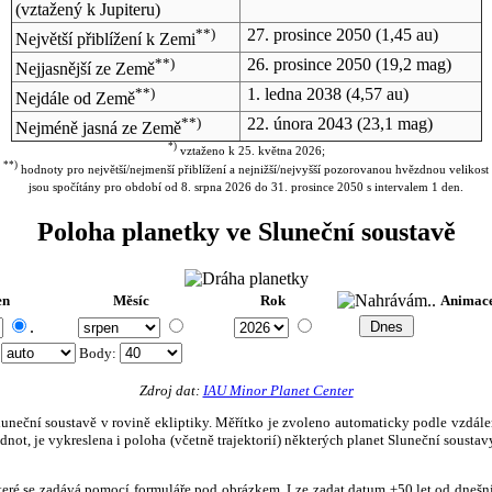
(vztažený k Jupiteru)
**)
27. prosince 2050
(1,45 au)
Největší přiblížení k Zemi
**)
26. prosince 2050
(19,2 mag)
Nejjasnější ze Země
**)
1. ledna 2038
(4,57 au)
Nejdále od Země
**)
22. února 2043
(23,1 mag)
Nejméně jasná ze Země
*)
vztaženo k 25. května 2026;
**)
hodnoty pro největší/nejmenší přiblížení a nejnižší/nejvyšší pozorovanou hvězdnou velikost
jsou spočítány pro období od 8. srpna 2026 do 31. prosince 2050 s intervalem 1 den.
Poloha planetky ve Sluneční soustavě
en
Měsíc
Rok
Animac
.
:
Body
:
Zdroj dat:
IAU Minor Planet Center
eční soustavě v rovině ekliptiky. Měřítko je zvoleno automaticky podle vzdálenost
not, je vykreslena i poloha (včetně trajektorií) některých planet Sluneční soustavy
, které se zadává pomocí formuláře pod obrázkem. Lze zadat datum ±50 let od dneš