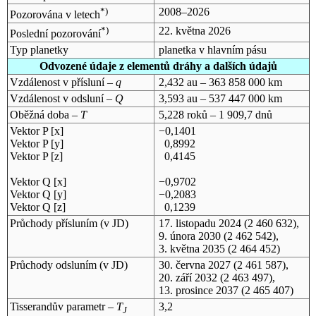
*)
2008–2026
Pozorována v letech
*)
22. května 2026
Poslední pozorování
Typ planetky
planetka v hlavním pásu
Odvozené údaje z elementů dráhy a dalších údajů
Vzdálenost v přísluní –
q
2,432 au – 363 858 000 km
Vzdálenost v odsluní –
Q
3,593 au – 537 447 000 km
Oběžná doba –
T
5,228 roků – 1 909,7 dnů
Vektor P [x]
−0,1401
Vektor P [y]
0,8992
Vektor P [z]
0,4145
Vektor Q [x]
−0,9702
Vektor Q [y]
−0,2083
Vektor Q [z]
0,1239
Průchody přísluním (v
JD
)
17. listopadu 2024
(2 460 632),
9. února 2030
(2 462 542),
3. května 2035
(2 464 452)
Průchody odsluním (v
JD
)
30. června 2027
(2 461 587),
20. září 2032
(2 463 497),
13. prosince 2037
(2 465 407)
Tisserandův parametr –
T
3,2
J