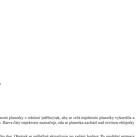
e
i planetky v odsluní (aféliu) tak, aby se celá trajektorie planetky vykreslila a
. Barva čáry trajektorie naznačuje, zda se planetka nachází nad rovinou ekliptiky
ního dne. Obrázek se průběžně aktualizuje po zadání hodnot. Po spuštění animace