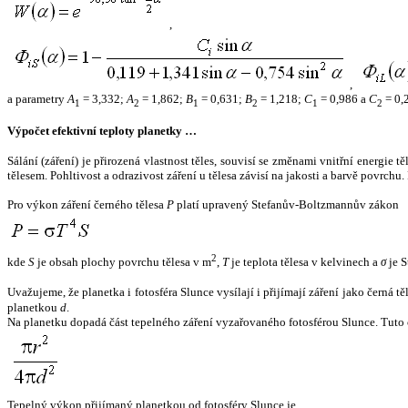
,
,
a parametry
A
= 3,332;
A
= 1,862;
B
= 0,631;
B
= 1,218;
C
= 0,986 a
C
= 0,
1
2
1
2
1
2
Výpočet efektivní teploty planetky …
Sálání (záření) je přirozená vlastnost těles, souvisí se změnami vnitřní energie 
tělesem. Pohltivost a odrazivost záření u tělesa závisí na jakosti a barvě povrch
Pro výkon záření černého tělesa
P
platí upravený Stefanův-Boltzmannův zákon
2
kde
S
je obsah plochy povrchu tělesa v m
,
T
je teplota tělesa v kelvinech a
σ
je S
Uvažujeme, že planetka i fotosféra Slunce vysílají i přijímají záření jako černá 
planetkou
d
.
Na planetku dopadá část tepelného záření vyzařovaného fotosférou Slunce. Tuto 
Tepelný výkon přijímaný planetkou od fotosféry Slunce je