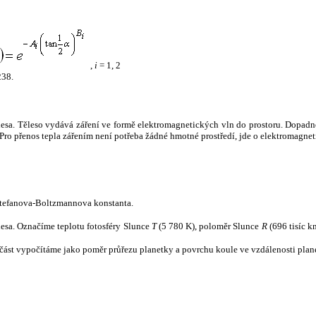
,
i
= 1, 2
238.
tělesa. Těleso vydává záření ve formě elektromagnetických vln do prostoru. Dopadne-l
u. Pro přenos tepla zářením není potřeba žádné hmotné prostředí, jde o elektromagnet
tefanova-Boltzmannova konstanta.
tělesa. Označíme teplotu fotosféry Slunce
T
(5 780 K), poloměr Slunce
R
(696 tisíc k
část vypočítáme jako poměr průřezu planetky a povrchu koule ve vzdálenosti plane