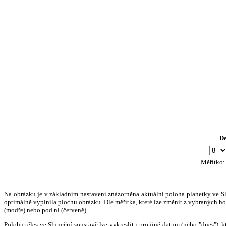
D
Měřítko
Na obrázku je v základním nastavení znázorněna aktuální poloha planetky ve Slun
optimálně vyplnila plochu obrázku. Dle měřítka, které lze změnit z vybraných hod
(modře) nebo pod ní (červeně).
Polohu těles ve Sluneční soustavě lze vykreslit i pro jiné datum (nebo "dnes")