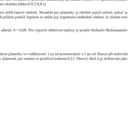
ní obrázku (řádově 0,5-0,8 s).
ro delší časové období. Nicméně pro planetky je obtížné jejich určení, neboť je
růletu poblíž Jupiteru se může její trajektorie radikálně změnit. Je složité toto
o albedo
A
= 0,09. Pro výpočet efektivní teploty je použit Stefanův-Boltzmannův
kost planetky ve vzdálenosti 1 au od pozorovatele a 1 au od Slunce při nulovém
planetek, pro ostatní se používá hodnota 0,15. Fázový úhel
α
je definován jako