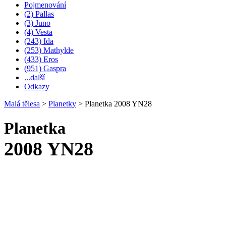
Pojmenování
(2) Pallas
(3) Juno
(4) Vesta
(243) Ida
(253) Mathylde
(433) Eros
(951) Gaspra
...další
Odkazy
Malá tělesa
>
Planetky
>
Planetka 2008 YN28
Planetka
2008 YN28