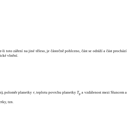
i toto záření na jiné těleso, je částečně pohlceno, část se odráží a část prochází
ické vlnění.
m), poloměr planetky
r
, teplotu povrchu planetky
T
a vzdálenost mezi Sluncem a
p
tky, tzn.