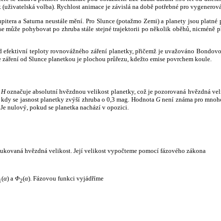
k (uživatelská volba). Rychlost animace je závislá na době potřebné pro vygenerová
itera a Saturna neustále mění. Pro Slunce (potažmo Zemi) a planety jsou platné p
 může pohybovat po zhruba stále stejné trajektorii po několik oběhů, nicméně při p
had efektivní teploty rovnovážného záření planetky, přičemž je uvažováno Bondov
záření od Slunce planetkou je plochou průřezu, kdežto emise povrchem koule.
e
H
označuje absolutní hvězdnou velikost planetky, což je pozorovaná hvězdná veli
i, kdy se jasnost planetky zvýší zhruba o 0,3 mag. Hodnota
G
není známa pro mnoho 
Je nulový, pokud se planetka nachází v opozici.
edukovaná hvězdná velikost. Její velikost vypočteme pomocí fázového zákona
(
α
) a
Φ
(
α
). Fázovou funkci vyjádříme
1
2