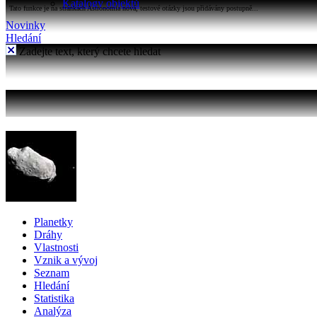
Katalogy objektů
Tato funkce je na stránkách Astronomia nová, testové otázky jsou přidávány postupně...
Novinky
Hledání
Zadejte text, který chcete hledat
Planetky
Dráhy
Vlastnosti
Vznik a vývoj
Seznam
Hledání
Statistika
Analýza