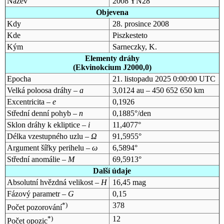
Název
2008 YN28
Objevena
Kdy
28. prosince 2008
Kde
Piszkesteto
Kým
Sarneczky, K.
Elementy dráhy
(Ekvinokcium J2000,0)
Epocha
21. listopadu 2025 0:00:00 UTC
Velká poloosa dráhy –
a
3,0124 au – 450 652 650 km
Excentricita –
e
0,1926
Střední denní pohyb –
n
0,1885°/den
Sklon dráhy k ekliptice –
i
11,4077°
Délka vzestupného uzlu –
Ω
91,5955°
Argument šířky perihelu –
ω
6,5894°
Střední anomálie –
M
69,5913°
Další údaje
Absolutní hvězdná velikost –
H
16,45 mag
Fázový parametr –
G
0,15
*)
378
Počet pozorování
*)
12
Počet opozic