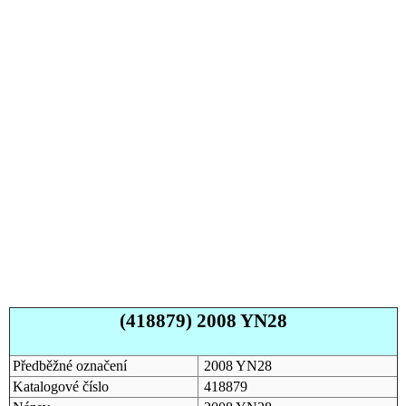
(418879) 2008 YN28
Předběžné označení
2008 YN28
Katalogové číslo
418879