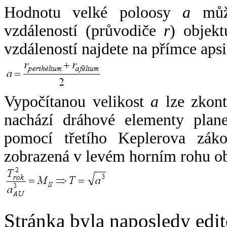
Hodnotu velké poloosy
a
může
vzdáleností (průvodiče
r
) objekt
vzdáleností najdete na přímce apsi
Vypočítanou velikost
a
lze zkont
nachází dráhové elementy plane
pomocí třetího Keplerova zák
zobrazená v levém horním rohu o
Stránka byla naposledy edi