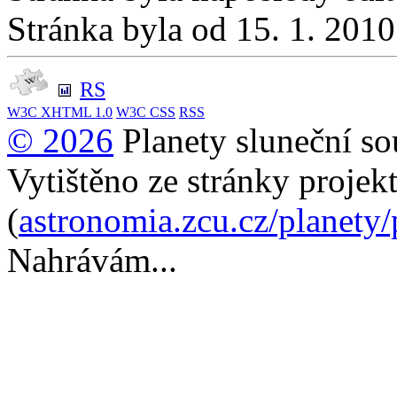
Stránka byla od 15. 1. 201
RS
W3C
XHTML 1.0
W3C
CSS
RSS
© 2026
Planety sluneční so
Vytištěno ze stránky projek
(
astronomia.zcu.cz/planety
Nahrávám...