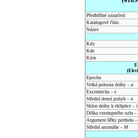
Předběžné označení
Katalogové číslo
Název
Kdy
Kde
Kým
E
(Ekv
Epocha
Velká poloosa dráhy –
a
Excentricita –
e
Střední denní pohyb –
n
Sklon dráhy k ekliptice –
i
Délka vzestupného uzlu –
Argument šířky perihelu 
Střední anomálie –
M