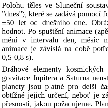
Polohu těles ve Sluneční sousta
"dnes"), které se zadává pomocí 
±50 let od dnešního dne. Obráz
hodnot. Po spuštění animace (zpě
mění v intervalu den, měsíc ne
animace je závislá na době potř
0,5-0,8 s).
Dráhové elementy kosmických t
gravitace Jupitera a Saturna neu
planety jsou platné pro delší č
obtížné jejich určení, neboť je 
přesnosti, jakou požadujeme. Pla