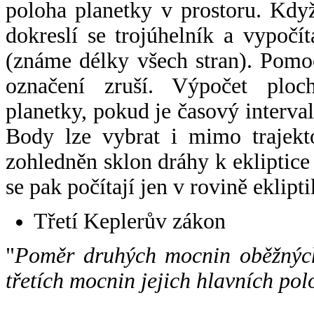
poloha planetky v prostoru. Kdy
dokreslí se trojúhelník a vypoč
(známe délky všech stran). Pomo
označení zruší. Výpočet ploch
planetky, pokud je časový interval
Body lze vybrat i mimo trajekto
zohledněn sklon dráhy k ekliptice
se pak počítají jen v rovině eklipti
Třetí Keplerův zákon
"
Poměr druhých mocnin oběžných
třetích mocnin jejich hlavních pol