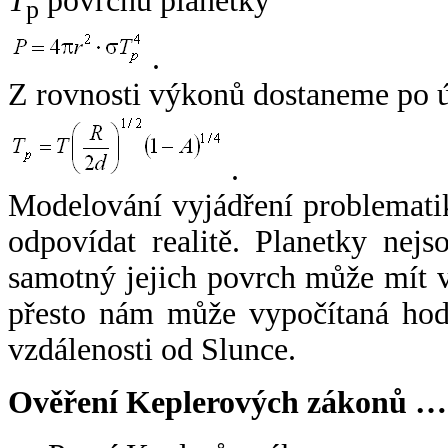
T
povrchu planetky
p
.
Z rovnosti výkonů dostaneme po 
.
Modelování vyjádření problemati
odpovídat realitě. Planetky nejso
samotný jejich povrch může mít v
přesto nám může vypočítaná hodn
vzdálenosti od Slunce.
Ověření Keplerových zákonů …