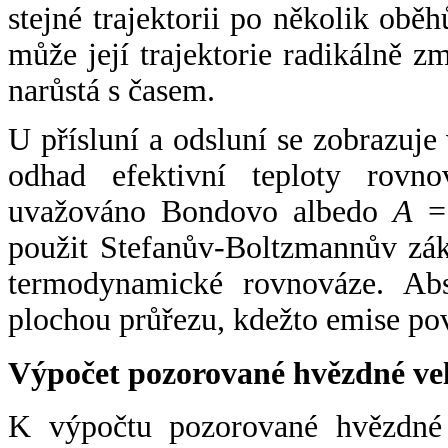
stejné trajektorii po několik oběh
může její trajektorie radikálně zm
narůstá s časem.
U přísluní a odsluní se zobrazuje
odhad efektivní teploty rovno
uvažováno Bondovo albedo
A
= 
použit Stefanův-Boltzmannův zák
termodynamické rovnováze. Abs
plochou průřezu, kdežto emise po
Výpočet pozorované hvězdné ve
K výpočtu pozorované hvězdné v