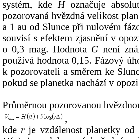
systém, kde
H
označuje absolut
pozorovaná hvězdná velikost plan
a 1 au od Slunce při nulovém fá
souvisí s efektem zjasnění v opoz
o 0,3 mag. Hodnota
G
není zná
používá hodnota 0,15. Fázový úh
k pozorovateli a směrem ke Slunc
pokud se planetka nachází v opozi
Průměrnou pozorovanou hvězdnou 
,
kde
r
je vzdálenost planetky od