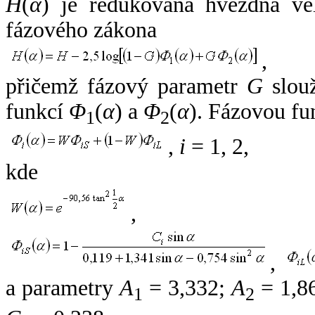
H
(
α
) je redukovaná hvězdná vel
fázového zákona
,
přičemž fázový parametr
G
slouž
funkcí
Φ
(
α
) a
Φ
(
α
). Fázovou fu
1
2
,
i
= 1, 2,
kde
,
,
a parametry
A
= 3,332;
A
= 1,8
1
2