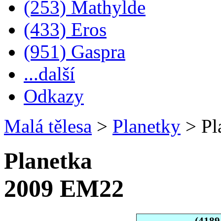
(253) Mathylde
(433) Eros
(951) Gaspra
...další
Odkazy
Malá tělesa
>
Planetky
>
Pl
Planetka
2009 EM22
(4189