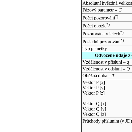
Absolutní hvězdná velikos
Fázový parametr –
G
*)
Počet pozorování
*)
Počet opozic
*)
Pozorována v letech
*)
Poslední pozorování
Typ planetky
Odvozené údaje z 
Vzdálenost v přísluní –
q
Vzdálenost v odsluní –
Q
Oběžná doba –
T
Vektor P [x]
Vektor P [y]
Vektor P [z]
Vektor Q [x]
Vektor Q [y]
Vektor Q [z]
Průchody přísluním (v
JD
)