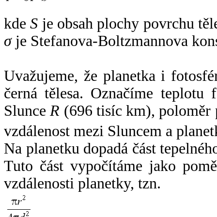
kde
S
je obsah plochy povrchu těl
σ
je Stefanova-Boltzmannova kons
Uvažujeme, že planetka i fotosfér
černá tělesa. Označíme teplotu 
Slunce
R
(696 tisíc km), poloměr
vzdálenost mezi Sluncem a plane
Na planetku dopadá část tepelnéh
Tuto část vypočítáme jako pomě
vzdálenosti planetky, tzn.