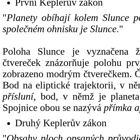
První Keplerův zákon
"
Planety obíhají kolem Slunce p
společném ohnisku je Slunce.
"
Poloha Slunce je vyznačena 
čtvereček znázorňuje polohu pr
zobrazeno modrým čtverečkem. Če
Bod na eliptické trajektorii, v n
přísluní
, bod, v němž je planet
Spojnice obou se nazývá
přímka a
Druhý Keplerův zákon
"
Obsahy ploch opsaných průvodič