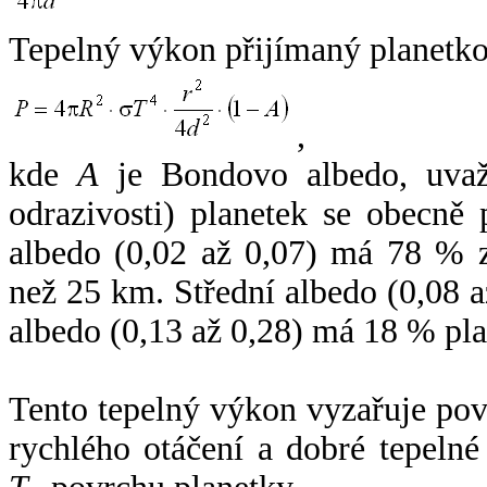
Tepelný výkon přijímaný planetko
,
kde
A
je Bondovo albedo, uvaž
odrazivosti) planetek se obecně
albedo (0,02 až 0,07) má 78 % z
než 25 km. Střední albedo (0,08 
albedo (0,13 až 0,28) má 18 % pla
Tento tepelný výkon vyzařuje po
rychlého otáčení a dobré tepelné