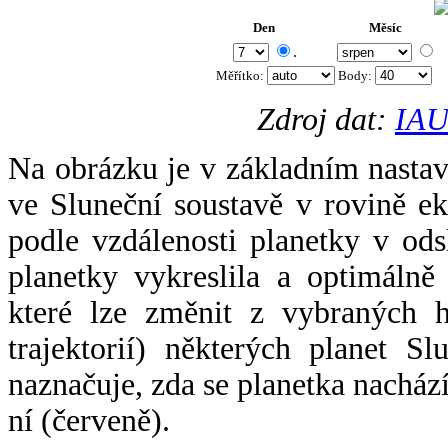
Den
Měsíc
.
Měřítko:
Body
:
Zdroj dat:
IAU
Na obrázku je v základním nastav
ve Sluneční soustavě v rovině ek
podle vzdálenosti planetky v odsl
planetky vykreslila a optimálně
které lze změnit z vybraných h
trajektorií) některých planet Sl
naznačuje, zda se planetka nacház
ní (červeně).