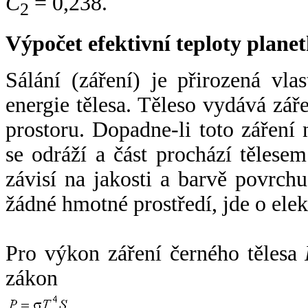
C
= 0,238.
2
Výpočet efektivní teploty plan
Sálání (záření) je přirozená vla
energie tělesa. Těleso vydává zá
prostoru. Dopadne-li toto záření n
se odráží a část prochází tělesem
závisí na jakosti a barvě povrch
žádné hmotné prostředí, jde o ele
Pro výkon záření černého tělesa
zákon