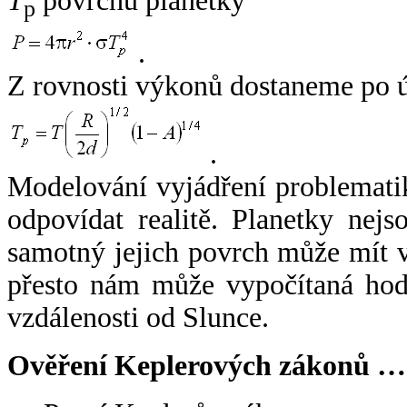
T
povrchu planetky
p
.
Z rovnosti výkonů dostaneme po 
.
Modelování vyjádření problemati
odpovídat realitě. Planetky nejso
samotný jejich povrch může mít v
přesto nám může vypočítaná hodn
vzdálenosti od Slunce.
Ověření Keplerových zákonů …