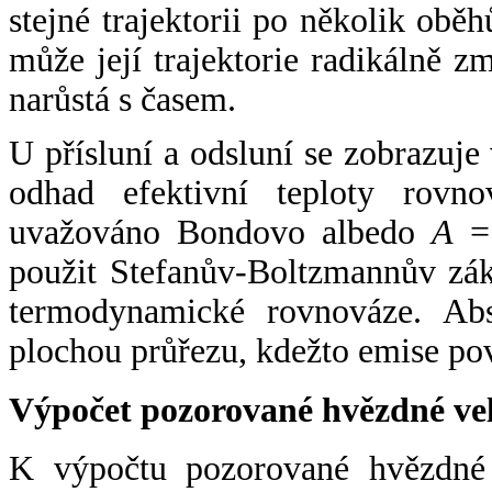
stejné trajektorii po několik oběh
může její trajektorie radikálně zm
narůstá s časem.
U přísluní a odsluní se zobrazuje
odhad efektivní teploty rovno
uvažováno Bondovo albedo
A
= 
použit Stefanův-Boltzmannův zák
termodynamické rovnováze. Abs
plochou průřezu, kdežto emise po
Výpočet pozorované hvězdné ve
K výpočtu pozorované hvězdné v