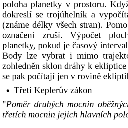
poloha planetky v prostoru. Kdy
dokreslí se trojúhelník a vypoč
(známe délky všech stran). Pomo
označení zruší. Výpočet ploch
planetky, pokud je časový interval
Body lze vybrat i mimo trajekto
zohledněn sklon dráhy k ekliptice
se pak počítají jen v rovině eklipti
Třetí Keplerův zákon
"
Poměr druhých mocnin oběžných
třetích mocnin jejich hlavních pol