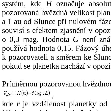
systém, kde
H
označuje absolut
pozorovaná hvězdná velikost plan
a 1 au od Slunce při nulovém fá
souvisí s efektem zjasnění v opoz
o 0,3 mag. Hodnota
G
není zná
používá hodnota 0,15. Fázový úh
k pozorovateli a směrem ke Slunc
pokud se planetka nachází v opozi
Průměrnou pozorovanou hvězdnou 
,
kde
r
je vzdálenost planetky od