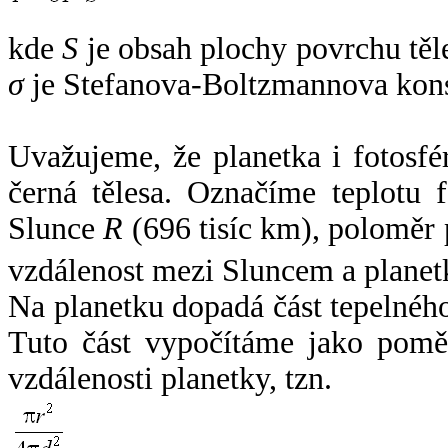
kde
S
je obsah plochy povrchu těl
σ
je Stefanova-Boltzmannova kons
Uvažujeme, že planetka i fotosfér
černá tělesa. Označíme teplotu 
Slunce
R
(696 tisíc km), poloměr
vzdálenost mezi Sluncem a plane
Na planetku dopadá část tepelnéh
Tuto část vypočítáme jako pomě
vzdálenosti planetky, tzn.