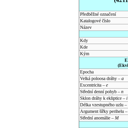
Předběžné označení
Katalogové číslo
Název
Kdy
Kde
Kým
E
(Ekv
Epocha
Velká poloosa dráhy –
a
Excentricita –
e
Střední denní pohyb –
n
Sklon dráhy k ekliptice –
i
Délka vzestupného uzlu –
Argument šířky perihelu 
Střední anomálie –
M