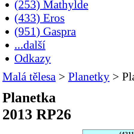
(253) Mathylde
(433) Eros
(951) Gaspra
...další
Odkazy
Malá tělesa
>
Planetky
>
Pl
Planetka
2013 RP26
(421