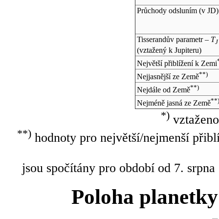
Průchody odsluním (v
JD
)
Tisserandův parametr –
T
J
(vztažený k Jupiteru)
Největší přiblížení k Zemi
**)
Nejjasnější ze Země
**)
Nejdále od Země
**
Nejméně jasná ze Země
*)
vztaženo
**)
hodnoty pro největší/nejmenší přibl
jsou spočítány pro období od 7. srpna
Poloha planetky