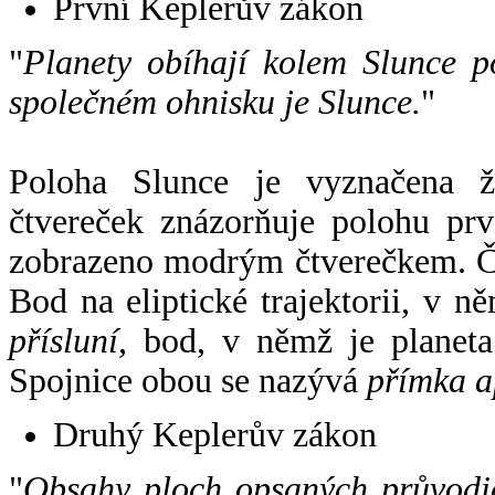
První Keplerův zákon
"
Planety obíhají kolem Slunce p
společném ohnisku je Slunce.
"
Poloha Slunce je vyznačena 
čtvereček znázorňuje polohu pr
zobrazeno modrým čtverečkem. Če
Bod na eliptické trajektorii, v n
přísluní
, bod, v němž je planet
Spojnice obou se nazývá
přímka a
Druhý Keplerův zákon
"
Obsahy ploch opsaných průvodič