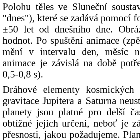
Polohu těles ve Sluneční sousta
"dnes"), které se zadává pomocí 
±50 let od dnešního dne. Obráz
hodnot. Po spuštění animace (zpě
mění v intervalu den, měsíc ne
animace je závislá na době potř
0,5-0,8 s).
Dráhové elementy kosmických t
gravitace Jupitera a Saturna neu
planety jsou platné pro delší č
obtížné jejich určení, neboť je 
přesnosti, jakou požadujeme. Pla