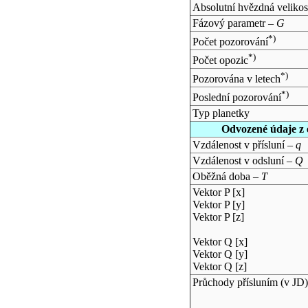
Absolutní hvězdná velikos
Fázový parametr –
G
*)
Počet pozorování
*)
Počet opozic
*)
Pozorována v letech
*)
Poslední pozorování
Typ planetky
Odvozené údaje z 
Vzdálenost v přísluní –
q
Vzdálenost v odsluní –
Q
Oběžná doba –
T
Vektor P [x]
Vektor P [y]
Vektor P [z]
Vektor Q [x]
Vektor Q [y]
Vektor Q [z]
Průchody přísluním (v
JD
)