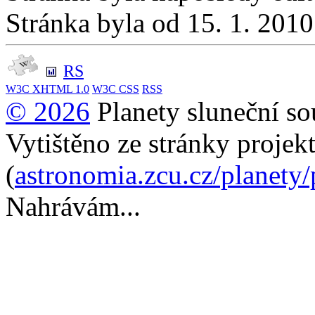
Stránka byla od 15. 1. 201
RS
W3C
XHTML 1.0
W3C
CSS
RSS
© 2026
Planety sluneční so
Vytištěno ze stránky projek
(
astronomia.zcu.cz/planety
Nahrávám...