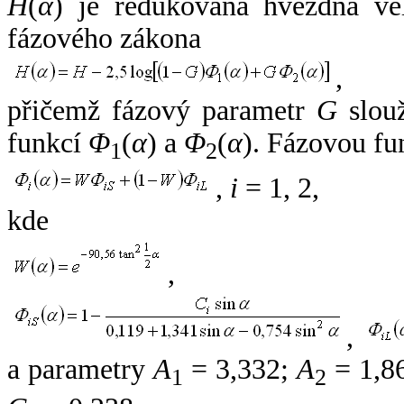
H
(
α
) je redukovaná hvězdná vel
fázového zákona
,
přičemž fázový parametr
G
slouž
funkcí
Φ
(
α
) a
Φ
(
α
). Fázovou fu
1
2
,
i
= 1, 2,
kde
,
,
a parametry
A
= 3,332;
A
= 1,8
1
2