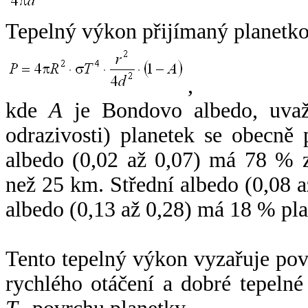
Tepelný výkon přijímaný planetko
,
kde
A
je Bondovo albedo, uvaž
odrazivosti) planetek se obecně
albedo (0,02 až 0,07) má 78 % z
než 25 km. Střední albedo (0,08 
albedo (0,13 až 0,28) má 18 % pla
Tento tepelný výkon vyzařuje po
rychlého otáčení a dobré tepelné