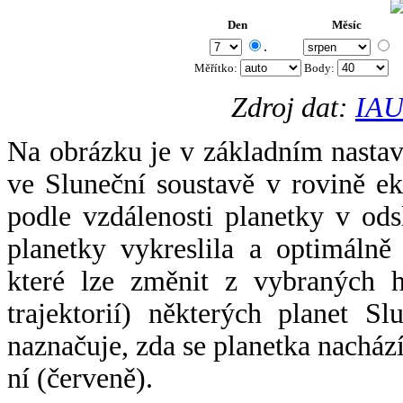
Den
Měsíc
.
Měřítko:
Body
:
Zdroj dat:
IAU
Na obrázku je v základním nastav
ve Sluneční soustavě v rovině ek
podle vzdálenosti planetky v odsl
planetky vykreslila a optimálně
které lze změnit z vybraných h
trajektorií) některých planet Sl
naznačuje, zda se planetka nacház
ní (červeně).