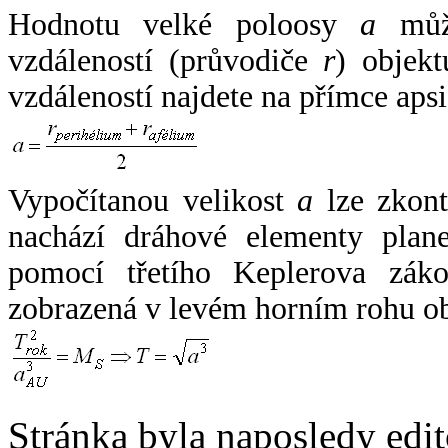
Hodnotu velké poloosy
a
může
vzdáleností (průvodiče
r
) objekt
vzdáleností najdete na přímce apsi
Vypočítanou velikost
a
lze zkont
nachází dráhové elementy plane
pomocí třetího Keplerova zák
zobrazená v levém horním rohu o
Stránka byla naposledy edi