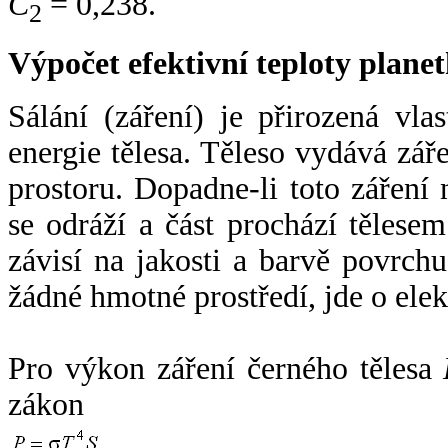
C
= 0,238.
2
Výpočet efektivní teploty plan
Sálání (záření) je přirozená vla
energie tělesa. Těleso vydává zá
prostoru. Dopadne-li toto záření n
se odráží a část prochází tělesem
závisí na jakosti a barvě povrch
žádné hmotné prostředí, jde o ele
Pro výkon záření černého tělesa
zákon