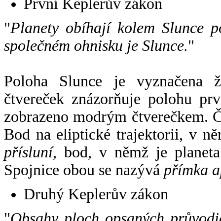
První Keplerův zákon
"
Planety obíhají kolem Slunce p
společném ohnisku je Slunce.
"
Poloha Slunce je vyznačena 
čtvereček znázorňuje polohu pr
zobrazeno modrým čtverečkem. Če
Bod na eliptické trajektorii, v n
přísluní
, bod, v němž je planet
Spojnice obou se nazývá
přímka a
Druhý Keplerův zákon
"
Obsahy ploch opsaných průvodič