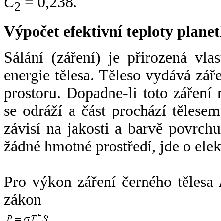
C
= 0,238.
2
Výpočet efektivní teploty plan
Sálání (záření) je přirozená vla
energie tělesa. Těleso vydává zá
prostoru. Dopadne-li toto záření n
se odráží a část prochází tělesem
závisí na jakosti a barvě povrch
žádné hmotné prostředí, jde o ele
Pro výkon záření černého tělesa
zákon