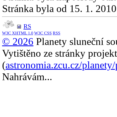
Stránka byla od 15. 1. 201
RS
W3C
XHTML 1.0
W3C
CSS
RSS
© 2026
Planety sluneční so
Vytištěno ze stránky projek
(
astronomia.zcu.cz/planety
Nahrávám...