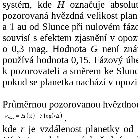
systém, kde
H
označuje absolut
pozorovaná hvězdná velikost plan
a 1 au od Slunce při nulovém fá
souvisí s efektem zjasnění v opoz
o 0,3 mag. Hodnota
G
není zná
používá hodnota 0,15. Fázový úh
k pozorovateli a směrem ke Slunc
pokud se planetka nachází v opozi
Průměrnou pozorovanou hvězdnou 
,
kde
r
je vzdálenost planetky od