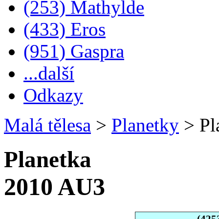
(253) Mathylde
(433) Eros
(951) Gaspra
...další
Odkazy
Malá tělesa
>
Planetky
>
Pl
Planetka
2010 AU3
(425