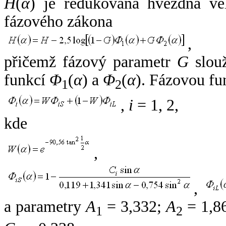
H
(
α
) je redukovaná hvězdná vel
fázového zákona
,
přičemž fázový parametr
G
slouž
funkcí
Φ
(
α
) a
Φ
(
α
). Fázovou fu
1
2
,
i
= 1, 2,
kde
,
,
a parametry
A
= 3,332;
A
= 1,8
1
2