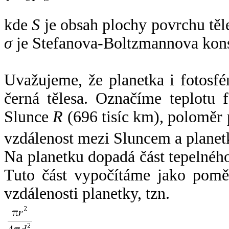
kde
S
je obsah plochy povrchu těl
σ
je Stefanova-Boltzmannova kons
Uvažujeme, že planetka i fotosfér
černá tělesa. Označíme teplotu 
Slunce
R
(696 tisíc km), poloměr
vzdálenost mezi Sluncem a plane
Na planetku dopadá část tepelnéh
Tuto část vypočítáme jako pomě
vzdálenosti planetky, tzn.