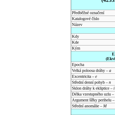
Předběžné označení
Katalogové číslo
Název
Kdy
Kde
Kým
E
(Ekv
Epocha
Velká poloosa dráhy –
a
Excentricita –
e
Střední denní pohyb –
n
Sklon dráhy k ekliptice –
i
Délka vzestupného uzlu –
Argument šířky perihelu 
Střední anomálie –
M