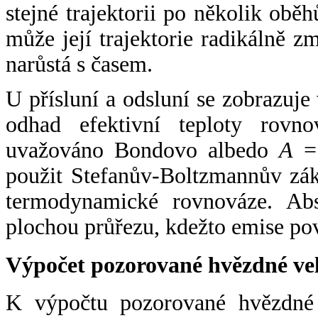
stejné trajektorii po několik oběh
může její trajektorie radikálně zm
narůstá s časem.
U přísluní a odsluní se zobrazuje
odhad efektivní teploty rovno
uvažováno Bondovo albedo
A
= 
použit Stefanův-Boltzmannův zák
termodynamické rovnováze. Abs
plochou průřezu, kdežto emise po
Výpočet pozorované hvězdné ve
K výpočtu pozorované hvězdné v