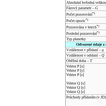
Absolutní hvězdná velikos
Fázový parametr –
G
*)
Počet pozorování
*)
Počet opozic
*)
Pozorována v letech
*)
Poslední pozorování
Typ planetky
Odvozené údaje z 
Vzdálenost v přísluní –
q
Vzdálenost v odsluní –
Q
Oběžná doba –
T
Vektor P [x]
Vektor P [y]
Vektor P [z]
Vektor Q [x]
Vektor Q [y]
Vektor Q [z]
Průchody přísluním (v
JD
)