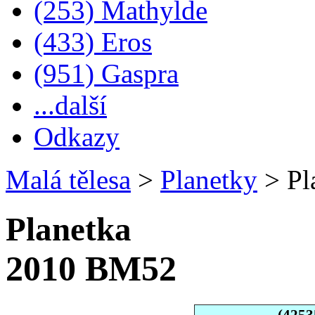
(253) Mathylde
(433) Eros
(951) Gaspra
...další
Odkazy
Malá tělesa
>
Planetky
>
Pl
Planetka
2010 BM52
(4253