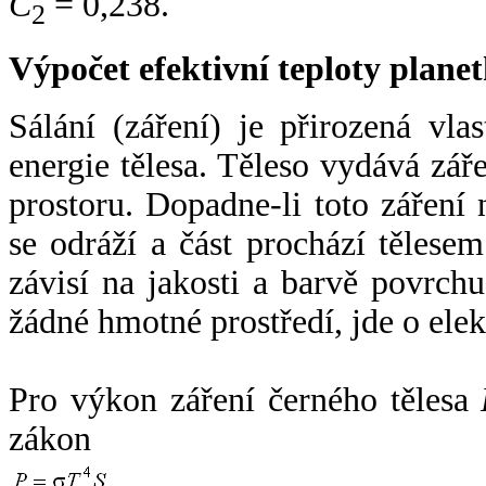
C
= 0,238.
2
Výpočet efektivní teploty plan
Sálání (záření) je přirozená vla
energie tělesa. Těleso vydává zá
prostoru. Dopadne-li toto záření n
se odráží a část prochází tělesem
závisí na jakosti a barvě povrch
žádné hmotné prostředí, jde o ele
Pro výkon záření černého tělesa
zákon