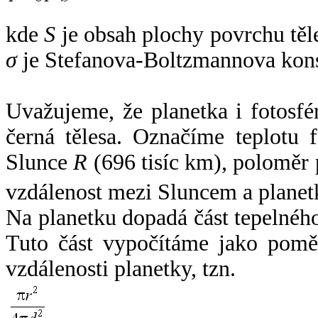
kde
S
je obsah plochy povrchu těl
σ
je Stefanova-Boltzmannova kons
Uvažujeme, že planetka i fotosfér
černá tělesa. Označíme teplotu 
Slunce
R
(696 tisíc km), poloměr
vzdálenost mezi Sluncem a plane
Na planetku dopadá část tepelnéh
Tuto část vypočítáme jako pomě
vzdálenosti planetky, tzn.