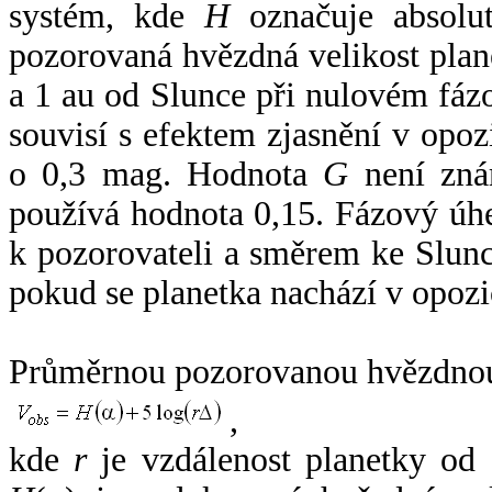
systém, kde
H
označuje absolut
pozorovaná hvězdná velikost plan
a 1 au od Slunce při nulovém fá
souvisí s efektem zjasnění v opoz
o 0,3 mag. Hodnota
G
není zná
používá hodnota 0,15. Fázový úh
k pozorovateli a směrem ke Slunc
pokud se planetka nachází v opozi
Průměrnou pozorovanou hvězdnou 
,
kde
r
je vzdálenost planetky od