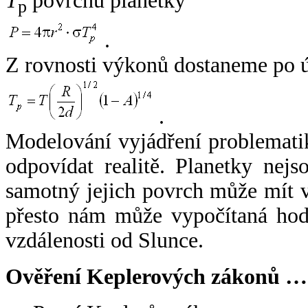
T
povrchu planetky
p
.
Z rovnosti výkonů dostaneme po 
.
Modelování vyjádření problemati
odpovídat realitě. Planetky nejso
samotný jejich povrch může mít v
přesto nám může vypočítaná hodn
vzdálenosti od Slunce.
Ověření Keplerových zákonů …