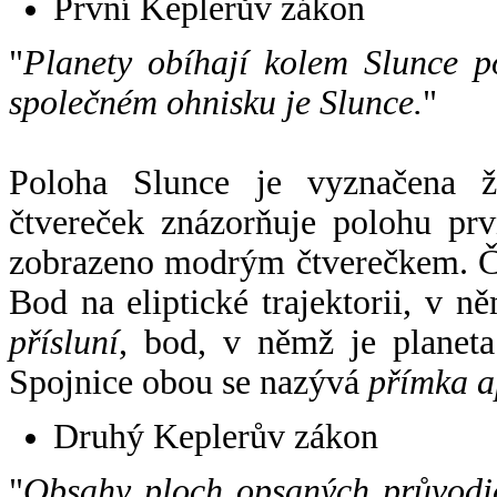
První Keplerův zákon
"
Planety obíhají kolem Slunce p
společném ohnisku je Slunce.
"
Poloha Slunce je vyznačena 
čtvereček znázorňuje polohu pr
zobrazeno modrým čtverečkem. Če
Bod na eliptické trajektorii, v n
přísluní
, bod, v němž je planet
Spojnice obou se nazývá
přímka a
Druhý Keplerův zákon
"
Obsahy ploch opsaných průvodič