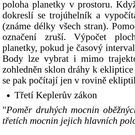
poloha planetky v prostoru. Kdy
dokreslí se trojúhelník a vypoč
(známe délky všech stran). Pomo
označení zruší. Výpočet ploch
planetky, pokud je časový interval
Body lze vybrat i mimo trajekto
zohledněn sklon dráhy k ekliptice
se pak počítají jen v rovině eklipti
Třetí Keplerův zákon
"
Poměr druhých mocnin oběžných
třetích mocnin jejich hlavních pol