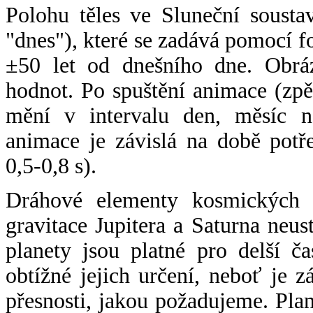
Polohu těles ve Sluneční sousta
"dnes"), které se zadává pomocí 
±50 let od dnešního dne. Obráz
hodnot. Po spuštění animace (zpě
mění v intervalu den, měsíc ne
animace je závislá na době potř
0,5-0,8 s).
Dráhové elementy kosmických t
gravitace Jupitera a Saturna neu
planety jsou platné pro delší č
obtížné jejich určení, neboť je 
přesnosti, jakou požadujeme. Pla