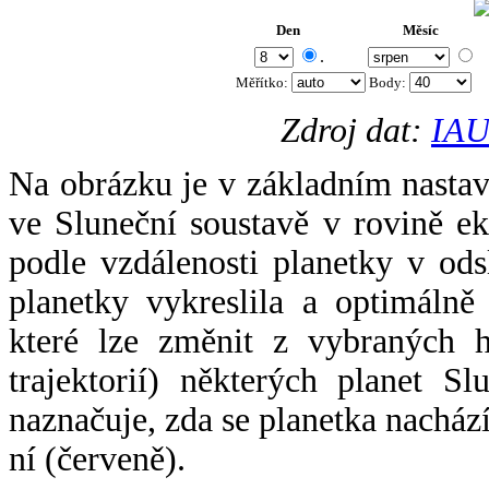
Den
Měsíc
.
Měřítko:
Body
:
Zdroj dat:
IAU
Na obrázku je v základním nastav
ve Sluneční soustavě v rovině ek
podle vzdálenosti planetky v odsl
planetky vykreslila a optimálně
které lze změnit z vybraných h
trajektorií) některých planet Sl
naznačuje, zda se planetka nacház
ní (červeně).