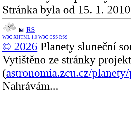
Stránka byla od 15. 1. 201
RS
W3C
XHTML 1.0
W3C
CSS
RSS
© 2026
Planety sluneční so
Vytištěno ze stránky projek
(
astronomia.zcu.cz/planety
Nahrávám...