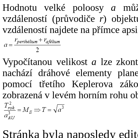
Hodnotu velké poloosy
a
může
vzdáleností (průvodiče
r
) objekt
vzdáleností najdete na přímce apsi
Vypočítanou velikost
a
lze zkont
nachází dráhové elementy plane
pomocí třetího Keplerova zák
zobrazená v levém horním rohu o
Stránka byla naposledy edi