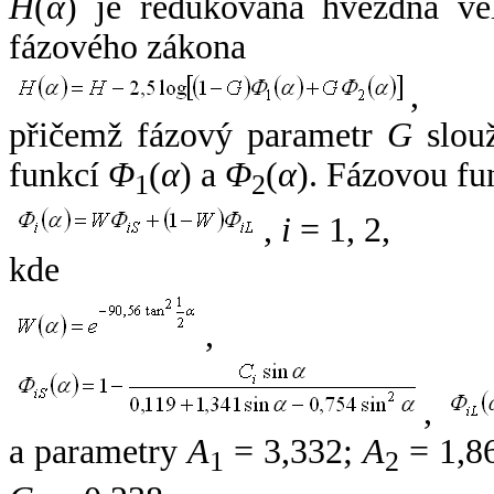
H
(
α
) je redukovaná hvězdná vel
fázového zákona
,
přičemž fázový parametr
G
slouž
funkcí
Φ
(
α
) a
Φ
(
α
). Fázovou fu
1
2
,
i
= 1, 2,
kde
,
,
a parametry
A
= 3,332;
A
= 1,8
1
2