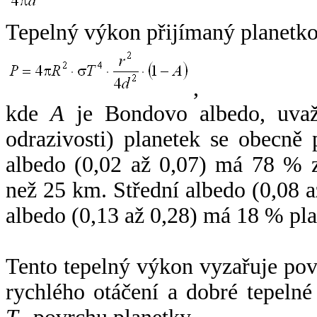
Tepelný výkon přijímaný planetko
,
kde
A
je Bondovo albedo, uvaž
odrazivosti) planetek se obecně
albedo (0,02 až 0,07) má 78 % z
než 25 km. Střední albedo (0,08 
albedo (0,13 až 0,28) má 18 % pla
Tento tepelný výkon vyzařuje po
rychlého otáčení a dobré tepelné