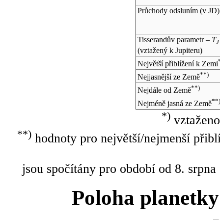
Průchody odsluním (v
JD
)
Tisserandův parametr –
T
J
(vztažený k Jupiteru)
Největší přiblížení k Zemi
**)
Nejjasnější ze Země
**)
Nejdále od Země
**
Nejméně jasná ze Země
*)
vztaženo
**)
hodnoty pro největší/nejmenší přibl
jsou spočítány pro období od 8. srpna
Poloha planetky