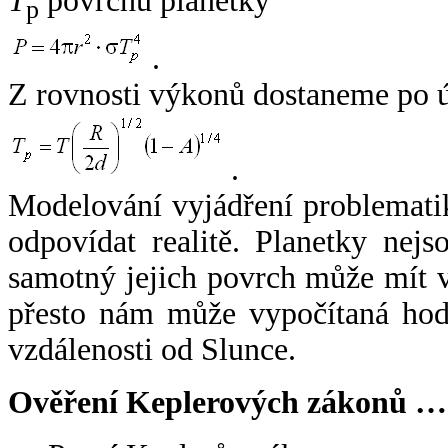
T
povrchu planetky
p
.
Z rovnosti výkonů dostaneme po 
.
Modelování vyjádření problemati
odpovídat realitě. Planetky nejso
samotný jejich povrch může mít v
přesto nám může vypočítaná hodn
vzdálenosti od Slunce.
Ověření Keplerových zákonů …