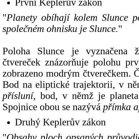
První Keplerův zákon
"
Planety obíhají kolem Slunce p
společném ohnisku je Slunce.
"
Poloha Slunce je vyznačena 
čtvereček znázorňuje polohu pr
zobrazeno modrým čtverečkem. Če
Bod na eliptické trajektorii, v n
přísluní
, bod, v němž je planet
Spojnice obou se nazývá
přímka a
Druhý Keplerův zákon
"
Obsahy ploch opsaných průvodič