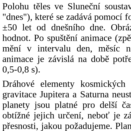
Polohu těles ve Sluneční sousta
"dnes"), které se zadává pomocí 
±50 let od dnešního dne. Obráz
hodnot. Po spuštění animace (zpě
mění v intervalu den, měsíc ne
animace je závislá na době potř
0,5-0,8 s).
Dráhové elementy kosmických t
gravitace Jupitera a Saturna neu
planety jsou platné pro delší č
obtížné jejich určení, neboť je 
přesnosti, jakou požadujeme. Pla