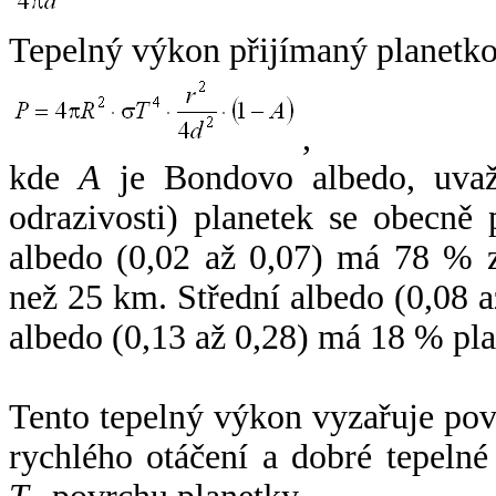
Tepelný výkon přijímaný planetko
,
kde
A
je Bondovo albedo, uvaž
odrazivosti) planetek se obecně
albedo (0,02 až 0,07) má 78 % z
než 25 km. Střední albedo (0,08 
albedo (0,13 až 0,28) má 18 % pla
Tento tepelný výkon vyzařuje po
rychlého otáčení a dobré tepelné