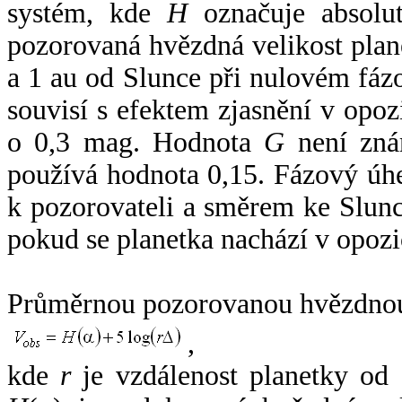
systém, kde
H
označuje absolut
pozorovaná hvězdná velikost plan
a 1 au od Slunce při nulovém fá
souvisí s efektem zjasnění v opoz
o 0,3 mag. Hodnota
G
není zná
používá hodnota 0,15. Fázový úh
k pozorovateli a směrem ke Slunc
pokud se planetka nachází v opozi
Průměrnou pozorovanou hvězdnou 
,
kde
r
je vzdálenost planetky od