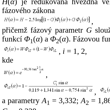
H
(
α
) je redukovaná hvězdná vel
fázového zákona
,
přičemž fázový parametr
G
slouž
funkcí
Φ
(
α
) a
Φ
(
α
). Fázovou fu
1
2
,
i
= 1, 2,
kde
,
,
a parametry
A
= 3,332;
A
= 1,8
1
2