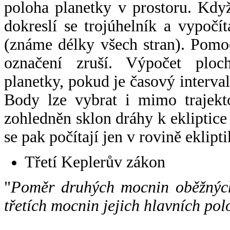
poloha planetky v prostoru. Kdy
dokreslí se trojúhelník a vypoč
(známe délky všech stran). Pomo
označení zruší. Výpočet ploch
planetky, pokud je časový interval
Body lze vybrat i mimo trajekto
zohledněn sklon dráhy k ekliptice
se pak počítají jen v rovině eklipti
Třetí Keplerův zákon
"
Poměr druhých mocnin oběžných
třetích mocnin jejich hlavních pol