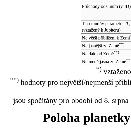
Průchody odsluním (v
JD
)
Tisserandův parametr –
T
J
(vztažený k Jupiteru)
Největší přiblížení k Zemi
**)
Nejjasnější ze Země
**)
Nejdále od Země
**
Nejméně jasná ze Země
*)
vztaženo
**)
hodnoty pro největší/nejmenší přibl
jsou spočítány pro období od 8. srpna
Poloha planetky