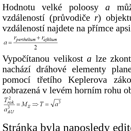
Hodnotu velké poloosy
a
může
vzdáleností (průvodiče
r
) objekt
vzdáleností najdete na přímce apsi
Vypočítanou velikost
a
lze zkont
nachází dráhové elementy plane
pomocí třetího Keplerova zák
zobrazená v levém horním rohu o
Stránka byla naposledy edi