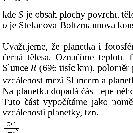
kde
S
je obsah plochy povrchu těl
σ
je Stefanova-Boltzmannova kons
Uvažujeme, že planetka i fotosfér
černá tělesa. Označíme teplotu 
Slunce
R
(696 tisíc km), poloměr
vzdálenost mezi Sluncem a plane
Na planetku dopadá část tepelnéh
Tuto část vypočítáme jako pomě
vzdálenosti planetky, tzn.