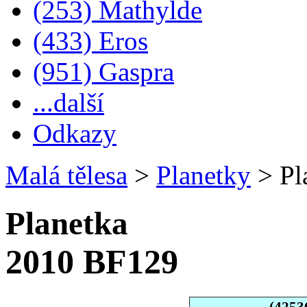
(253) Mathylde
(433) Eros
(951) Gaspra
...další
Odkazy
Malá tělesa
>
Planetky
>
Pl
Planetka
2010 BF129
(4253