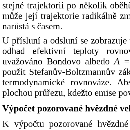
stejné trajektorii po několik oběh
může její trajektorie radikálně zm
narůstá s časem.
U přísluní a odsluní se zobrazuje
odhad efektivní teploty rovno
uvažováno Bondovo albedo
A
= 
použit Stefanův-Boltzmannův zák
termodynamické rovnováze. Abs
plochou průřezu, kdežto emise po
Výpočet pozorované hvězdné ve
K výpočtu pozorované hvězdné v