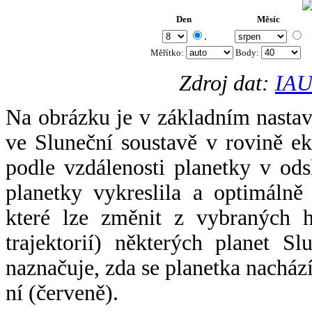
Den
Měsíc
.
Měřítko:
Body
:
Zdroj dat:
IAU
Na obrázku je v základním nastav
ve Sluneční soustavě v rovině ek
podle vzdálenosti planetky v odsl
planetky vykreslila a optimálně
které lze změnit z vybraných h
trajektorií) některých planet Sl
naznačuje, zda se planetka nacház
ní (červeně).