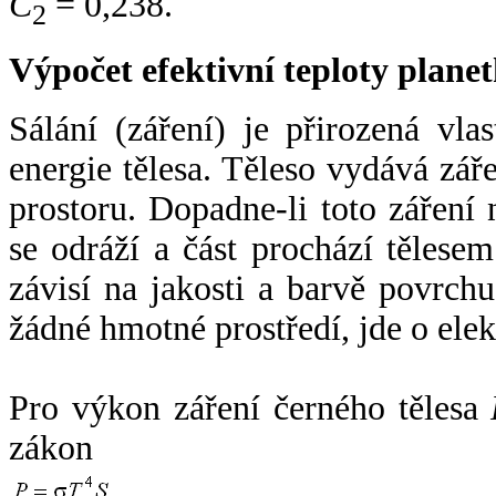
C
= 0,238.
2
Výpočet efektivní teploty plan
Sálání (záření) je přirozená vla
energie tělesa. Těleso vydává zá
prostoru. Dopadne-li toto záření n
se odráží a část prochází tělesem
závisí na jakosti a barvě povrch
žádné hmotné prostředí, jde o ele
Pro výkon záření černého tělesa
zákon