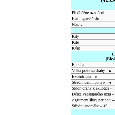
Předběžné označení
Katalogové číslo
Název
Kdy
Kde
Kým
E
(Ekv
Epocha
Velká poloosa dráhy –
a
Excentricita –
e
Střední denní pohyb –
n
Sklon dráhy k ekliptice –
i
Délka vzestupného uzlu –
Argument šířky perihelu 
Střední anomálie –
M