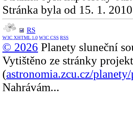
Stránka byla od 15. 1. 201
RS
W3C
XHTML 1.0
W3C
CSS
RSS
© 2026
Planety sluneční so
Vytištěno ze stránky projek
(
astronomia.zcu.cz/planety
Nahrávám...