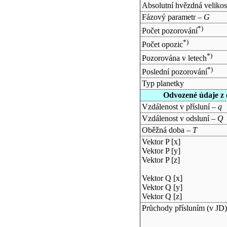
Absolutní hvězdná velikos
Fázový parametr –
G
*)
Počet pozorování
*)
Počet opozic
*)
Pozorována v letech
*)
Poslední pozorování
Typ planetky
Odvozené údaje z 
Vzdálenost v přísluní –
q
Vzdálenost v odsluní –
Q
Oběžná doba –
T
Vektor P [x]
Vektor P [y]
Vektor P [z]
Vektor Q [x]
Vektor Q [y]
Vektor Q [z]
Průchody přísluním (v
JD
)