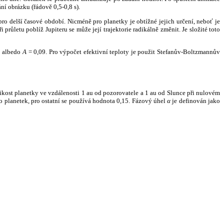
ní obrázku (řádově 0,5-0,8 s).
ro delší časové období. Nicméně pro planetky je obtížné jejich určení, neboť je
růletu poblíž Jupiteru se může její trajektorie radikálně změnit. Je složité toto
o albedo
A
= 0,09. Pro výpočet efektivní teploty je použit Stefanův-Boltzmannův
kost planetky ve vzdálenosti 1 au od pozorovatele a 1 au od Slunce při nulovém
planetek, pro ostatní se používá hodnota 0,15. Fázový úhel
α
je definován jako