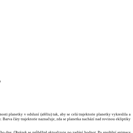
e
i planetky v odsluní (aféliu) tak, aby se celá trajektorie planetky vykreslila a
. Barva čáry trajektorie naznačuje, zda se planetka nachází nad rovinou ekliptiky
ního dne. Obrázek se průběžně aktualizuje po zadání hodnot. Po spuštění animace