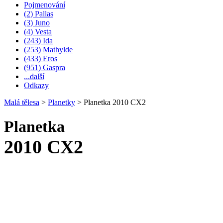
Pojmenování
(2) Pallas
(3) Juno
(4) Vesta
(243) Ida
(253) Mathylde
(433) Eros
(951) Gaspra
...další
Odkazy
Malá tělesa
>
Planetky
>
Planetka 2010 CX2
Planetka
2010 CX2