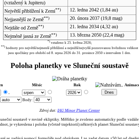
(vztažený k Jupiteru)
**)
12. ledna 2042
(1,84 au)
Největší přiblížení k Zemi
**)
20. února 2037
(19,8 mag)
Nejjasnější ze Země
**)
21. ledna 2034
(4,32 au)
Nejdále od Země
**)
13. března 2050
(22,4 mag)
Nejméně jasná ze Země
*)
vztaženo k 25. května 2026;
**)
hodnoty pro největší/nejmenší přiblížení a nejnižší/nejvyšší pozorovanou hvězdnou velikost
jsou spočítány pro období od 8. srpna 2026 do 31. prosince 2050 s intervalem 1 den.
Poloha planetky ve Sluneční soustavě
en
Měsíc
Rok
Animac
.
:
Body
:
Zdroj dat:
IAU Minor Planet Center
eční soustavě v rovině ekliptiky. Měřítko je zvoleno automaticky podle vzdálenost
not, je vykreslena i poloha (včetně trajektorií) některých planet Sluneční soustavy
, které se zadává pomocí formuláře pod obrázkem. Lze zadat datum ±50 let od dneš