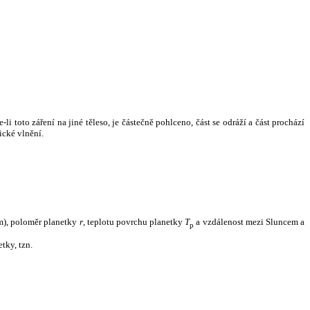
i toto záření na jiné těleso, je částečně pohlceno, část se odráží a část prochází
ické vlnění.
m), poloměr planetky
r
, teplotu povrchu planetky
T
a vzdálenost mezi Sluncem a
p
tky, tzn.