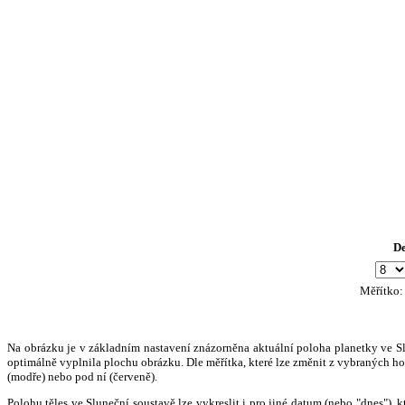
D
Měřítko
Na obrázku je v základním nastavení znázorněna aktuální poloha planetky ve Slun
optimálně vyplnila plochu obrázku. Dle měřítka, které lze změnit z vybraných hod
(modře) nebo pod ní (červeně).
Polohu těles ve Sluneční soustavě lze vykreslit i pro jiné datum (nebo "dnes")