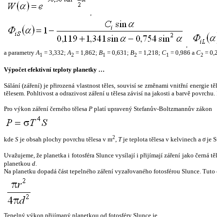
,
,
a parametry
A
= 3,332;
A
= 1,862;
B
= 0,631;
B
= 1,218;
C
= 0,986 a
C
= 0,
1
2
1
2
1
2
Výpočet efektivní teploty planetky …
Sálání (záření) je přirozená vlastnost těles, souvisí se změnami vnitřní energie 
tělesem. Pohltivost a odrazivost záření u tělesa závisí na jakosti a barvě povrch
Pro výkon záření černého tělesa
P
platí upravený Stefanův-Boltzmannův zákon
2
kde
S
je obsah plochy povrchu tělesa v m
,
T
je teplota tělesa v kelvinech a
σ
je S
Uvažujeme, že planetka i fotosféra Slunce vysílají i přijímají záření jako černá 
planetkou
d
.
Na planetku dopadá část tepelného záření vyzařovaného fotosférou Slunce. Tuto 
Tepelný výkon přijímaný planetkou od fotosféry Slunce je