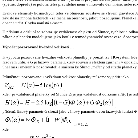
(zpětně, dopředu) se poloha těles pravidelně mění v intervalu den, měsíc nebo ro
Dráhové elementy kosmických těles ve Sluneční soustavě se vlivem gravitace Jup
závislé na mnoha faktorech - zejména na přesnosti, jakou požadujeme. Planetka se
obecně určit. Chyba narůstá s časem.
U přísluní a odsluní se zobrazuje vzdálenost objektu od Slunce, rychlost a od
zákon a planetku modelujeme jako kouli v termodynamické rovnováze. Absorpce 
Výpočet pozorované hvězdné velikosti …
K výpočtu pozorované hvězdné velikosti planetky je použit tzv. HG-systém, kd
fázovém úhlu, a
G
je fázový parametr, který souvisí s efektem zjasnění v opozic
úhel mezi směrem k pozorovateli a směrem ke Slunci, měřený od středu planetky. 
Průměrnou pozorovanou hvězdnou velikost planetky můžeme vyjádřit jako
,
kde
r
je vzdálenost planetky od Slunce,
Δ
je její vzdálenost od Země a
H
(
α
) je r
,
přičemž fázový parametr
G
slouží jako váhový parametr dvou fázových funkcí
Φ
,
i
= 1, 2,
kde