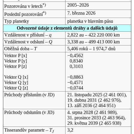
*)
2005–2026
Pozorována v letech
*)
7. března 2026
Poslední pozorování
Typ planetky
planetka v hlavním pásu
Odvozené údaje z elementů dráhy a dalších údajů
Vzdálenost v přísluní –
q
2,822 au – 422 220 000 km
Vzdálenost v odsluní –
Q
3,338 au – 499 413 000 km
Oběžná doba –
T
5,406 roků – 1 974,7 dnů
Vektor P [x]
−0,4562
Vektor P [y]
0,8340
Vektor P [z]
0,3103
Vektor Q [x]
−0,8863
Vektor Q [y]
−0,4571
Vektor Q [z]
−0,0744
Průchody přísluním (v
JD
)
21. listopadu 2025
(2 461 001),
19. dubna 2031
(2 462 976),
13. září 2036
(2 464 951)
Průchody odsluním (v
JD
)
4. srpna 2028
(2 461 989),
31. prosince 2033
(2 463 964),
29. května 2039
(2 465 938)
Tisserandův parametr –
T
3,2
J