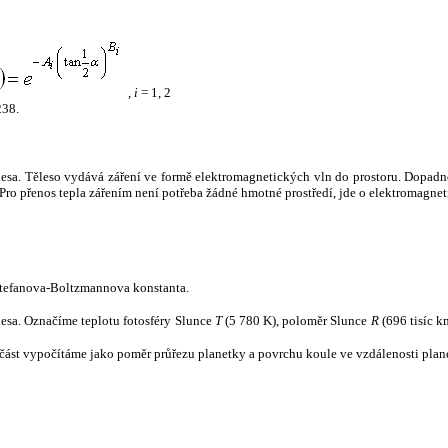
,
i
= 1, 2
238.
tělesa. Těleso vydává záření ve formě elektromagnetických vln do prostoru. Dopadne-l
u. Pro přenos tepla zářením není potřeba žádné hmotné prostředí, jde o elektromagnet
tefanova-Boltzmannova konstanta.
tělesa. Označíme teplotu fotosféry Slunce
T
(5 780 K), poloměr Slunce
R
(696 tisíc k
část vypočítáme jako poměr průřezu planetky a povrchu koule ve vzdálenosti plane