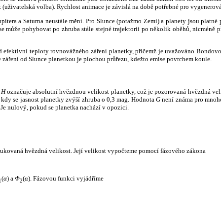
k (uživatelská volba). Rychlost animace je závislá na době potřebné pro vygenerová
itera a Saturna neustále mění. Pro Slunce (potažmo Zemi) a planety jsou platné p
 může pohybovat po zhruba stále stejné trajektorii po několik oběhů, nicméně při p
had efektivní teploty rovnovážného záření planetky, přičemž je uvažováno Bondov
záření od Slunce planetkou je plochou průřezu, kdežto emise povrchem koule.
e
H
označuje absolutní hvězdnou velikost planetky, což je pozorovaná hvězdná veli
i, kdy se jasnost planetky zvýší zhruba o 0,3 mag. Hodnota
G
není známa pro mnoho 
Je nulový, pokud se planetka nachází v opozici.
edukovaná hvězdná velikost. Její velikost vypočteme pomocí fázového zákona
(
α
) a
Φ
(
α
). Fázovou funkci vyjádříme
1
2