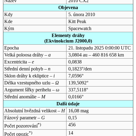
Název
2010 CX2
Objevena
Kdy
5. února 2010
Kde
Kitt Peak
Kým
Spacewatch
Elementy dráhy
(Ekvinokcium J2000,0)
Epocha
21. listopadu 2025 0:00:00 UTC
Velká poloosa dráhy –
a
3,0804 au – 460 816 658 km
Excentricita –
e
0,0838
Střední denní pohyb –
n
0,1823°/den
Sklon dráhy k ekliptice –
i
7,0596°
Délka vzestupného uzlu –
Ω
139,5092°
Argument šířky perihelu –
ω
337,5118°
Střední anomálie –
M
0,0166°
Další údaje
Absolutní hvězdná velikost –
H
16,08 mag
Fázový parametr –
G
0,15
*)
456
Počet pozorování
*)
14
Počet opozic