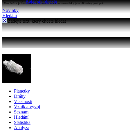
Katalogy objektů
Tato funkce je na stránkách Astronomia nová, testové otázky jsou přidávány postupně...
Novinky
Hledání
Zadejte text, který chcete hledat
Planetky
Dráhy
Vlastnosti
Vznik a vývoj
Seznam
Hledání
Statistika
Analýza