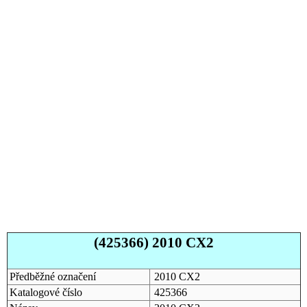
(425366) 2010 CX2
Předběžné označení
2010 CX2
Katalogové číslo
425366