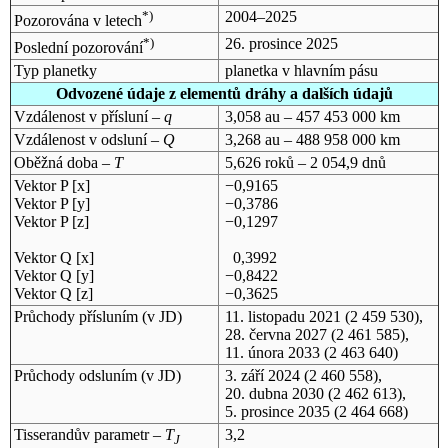
*)
2004–2025
Pozorována v letech
*)
26. prosince 2025
Poslední pozorování
Typ planetky
planetka v hlavním pásu
Odvozené údaje z elementů dráhy a dalších údajů
Vzdálenost v přísluní –
q
3,058 au – 457 453 000 km
Vzdálenost v odsluní –
Q
3,268 au – 488 958 000 km
Oběžná doba –
T
5,626 roků – 2 054,9 dnů
Vektor P [x]
−0,9165
Vektor P [y]
−0,3786
Vektor P [z]
−0,1297
Vektor Q [x]
0,3992
Vektor Q [y]
−0,8422
Vektor Q [z]
−0,3625
Průchody přísluním (v
JD
)
11. listopadu 2021
(2 459 530),
28. června 2027
(2 461 585),
11. února 2033
(2 463 640)
Průchody odsluním (v
JD
)
3. září 2024
(2 460 558),
20. dubna 2030
(2 462 613),
5. prosince 2035
(2 464 668)
Tisserandův parametr –
T
3,2
J