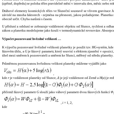
(zpětně, dopředu) se poloha těles pravidelně mění v intervalu den, měsíc nebo ro
Dráhové elementy kosmických těles ve Sluneční soustavě se vlivem gravitace Jup
závislé na mnoha faktorech - zejména na přesnosti, jakou požadujeme. Planetka se
obecně určit. Chyba narůstá s časem.
U přísluní a odsluní se zobrazuje vzdálenost objektu od Slunce, rychlost a od
zákon a planetku modelujeme jako kouli v termodynamické rovnováze. Absorpce 
Výpočet pozorované hvězdné velikosti …
K výpočtu pozorované hvězdné velikosti planetky je použit tzv. HG-systém, kd
fázovém úhlu, a
G
je fázový parametr, který souvisí s efektem zjasnění v opozic
úhel mezi směrem k pozorovateli a směrem ke Slunci, měřený od středu planetky. 
Průměrnou pozorovanou hvězdnou velikost planetky můžeme vyjádřit jako
,
kde
r
je vzdálenost planetky od Slunce,
Δ
je její vzdálenost od Země a
H
(
α
) je r
,
přičemž fázový parametr
G
slouží jako váhový parametr dvou fázových funkcí
Φ
,
i
= 1, 2,
kde