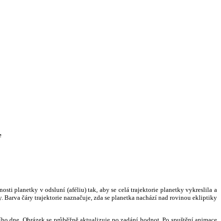
e
i planetky v odsluní (aféliu) tak, aby se celá trajektorie planetky vykreslila a
. Barva čáry trajektorie naznačuje, zda se planetka nachází nad rovinou ekliptiky
ního dne. Obrázek se průběžně aktualizuje po zadání hodnot. Po spuštění animace