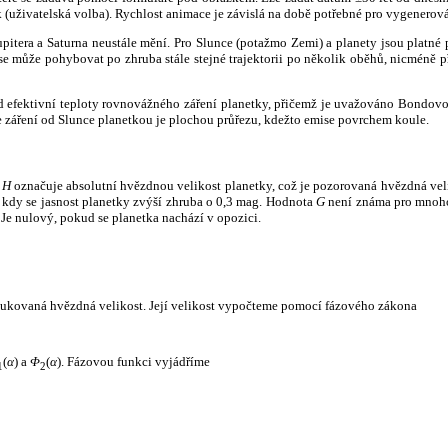
k (uživatelská volba). Rychlost animace je závislá na době potřebné pro vygenerová
itera a Saturna neustále mění. Pro Slunce (potažmo Zemi) a planety jsou platné p
 může pohybovat po zhruba stále stejné trajektorii po několik oběhů, nicméně při p
had efektivní teploty rovnovážného záření planetky, přičemž je uvažováno Bondov
záření od Slunce planetkou je plochou průřezu, kdežto emise povrchem koule.
e
H
označuje absolutní hvězdnou velikost planetky, což je pozorovaná hvězdná veli
i, kdy se jasnost planetky zvýší zhruba o 0,3 mag. Hodnota
G
není známa pro mnoho 
Je nulový, pokud se planetka nachází v opozici.
edukovaná hvězdná velikost. Její velikost vypočteme pomocí fázového zákona
(
α
) a
Φ
(
α
). Fázovou funkci vyjádříme
1
2