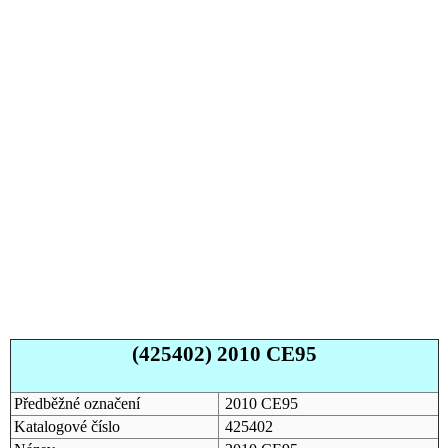
(425402) 2010 CE95
Předběžné označení
2010 CE95
Katalogové číslo
425402