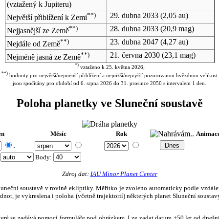
(vztažený k Jupiteru)
**)
29. dubna 2033
(2,05 au)
Největší přiblížení k Zemi
**)
28. dubna 2033
(20,9 mag)
Nejjasnější ze Země
**)
23. dubna 2047
(4,27 au)
Nejdále od Země
**)
21. června 2030
(23,1 mag)
Nejméně jasná ze Země
*)
vztaženo k 25. května 2026;
**)
hodnoty pro největší/nejmenší přiblížení a nejnižší/nejvyšší pozorovanou hvězdnou velikost
jsou spočítány pro období od 6. srpna 2026 do 31. prosince 2050 s intervalem 1 den.
Poloha planetky ve Sluneční soustavě
en
Měsíc
Rok
Animac
.
:
Body
:
Zdroj dat:
IAU Minor Planet Center
eční soustavě v rovině ekliptiky. Měřítko je zvoleno automaticky podle vzdálenost
not, je vykreslena i poloha (včetně trajektorií) některých planet Sluneční soustavy
, které se zadává pomocí formuláře pod obrázkem. Lze zadat datum ±50 let od dneš