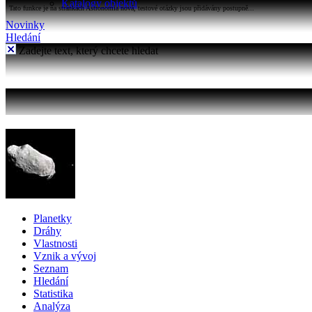
Katalogy objektů
Tato funkce je na stránkách Astronomia nová, testové otázky jsou přidávány postupně...
Novinky
Hledání
Zadejte text, který chcete hledat
Planetky
Dráhy
Vlastnosti
Vznik a vývoj
Seznam
Hledání
Statistika
Analýza