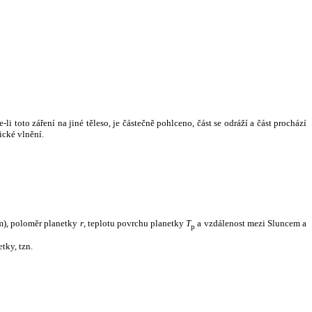
i toto záření na jiné těleso, je částečně pohlceno, část se odráží a část prochází
ické vlnění.
m), poloměr planetky
r
, teplotu povrchu planetky
T
a vzdálenost mezi Sluncem a
p
tky, tzn.