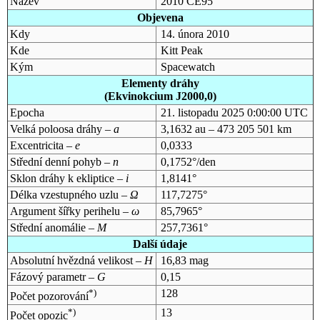
Název
2010 CE95
Objevena
Kdy
14. února 2010
Kde
Kitt Peak
Kým
Spacewatch
Elementy dráhy
(Ekvinokcium J2000,0)
Epocha
21. listopadu 2025 0:00:00 UTC
Velká poloosa dráhy –
a
3,1632 au – 473 205 501 km
Excentricita –
e
0,0333
Střední denní pohyb –
n
0,1752°/den
Sklon dráhy k ekliptice –
i
1,8141°
Délka vzestupného uzlu –
Ω
117,7275°
Argument šířky perihelu –
ω
85,7965°
Střední anomálie –
M
257,7361°
Další údaje
Absolutní hvězdná velikost –
H
16,83 mag
Fázový parametr –
G
0,15
*)
128
Počet pozorování
*)
13
Počet opozic