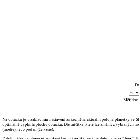
D
Měřítko
Na obrázku je v základním nastavení znázorněna aktuální poloha planetky ve Slun
optimálně vyplnila plochu obrázku. Dle měřítka, které lze změnit z vybraných hod
(modře) nebo pod ní (červeně).
Polohu těles ve Sluneční soustavě lze vykreslit i pro jiné datum (nebo "dnes")