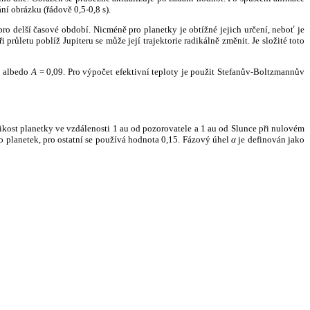
ní obrázku (řádově 0,5-0,8 s).
ro delší časové období. Nicméně pro planetky je obtížné jejich určení, neboť je
růletu poblíž Jupiteru se může její trajektorie radikálně změnit. Je složité toto
o albedo
A
= 0,09. Pro výpočet efektivní teploty je použit Stefanův-Boltzmannův
kost planetky ve vzdálenosti 1 au od pozorovatele a 1 au od Slunce při nulovém
planetek, pro ostatní se používá hodnota 0,15. Fázový úhel
α
je definován jako