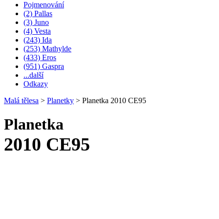
Pojmenování
(2) Pallas
(3) Juno
(4) Vesta
(243) Ida
(253) Mathylde
(433) Eros
(951) Gaspra
...další
Odkazy
Malá tělesa
>
Planetky
>
Planetka 2010 CE95
Planetka
2010 CE95