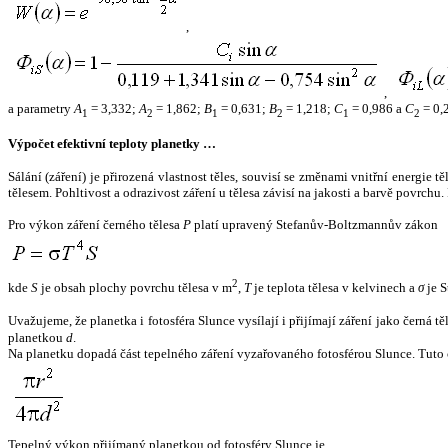
,
,
a parametry
A
= 3,332;
A
= 1,862;
B
= 0,631;
B
= 1,218;
C
= 0,986 a
C
= 0,
1
2
1
2
1
2
Výpočet efektivní teploty planetky …
Sálání (záření) je přirozená vlastnost těles, souvisí se změnami vnitřní energie 
tělesem. Pohltivost a odrazivost záření u tělesa závisí na jakosti a barvě povrch
Pro výkon záření černého tělesa
P
platí upravený Stefanův-Boltzmannův zákon
2
kde
S
je obsah plochy povrchu tělesa v m
,
T
je teplota tělesa v kelvinech a
σ
je S
Uvažujeme, že planetka i fotosféra Slunce vysílají i přijímají záření jako černá 
planetkou
d
.
Na planetku dopadá část tepelného záření vyzařovaného fotosférou Slunce. Tuto 
Tepelný výkon přijímaný planetkou od fotosféry Slunce je