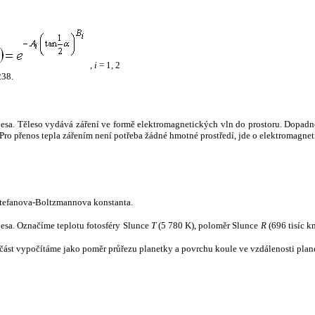
,
i
= 1, 2
238.
tělesa. Těleso vydává záření ve formě elektromagnetických vln do prostoru. Dopadne-l
u. Pro přenos tepla zářením není potřeba žádné hmotné prostředí, jde o elektromagnet
tefanova-Boltzmannova konstanta.
tělesa. Označíme teplotu fotosféry Slunce
T
(5 780 K), poloměr Slunce
R
(696 tisíc k
část vypočítáme jako poměr průřezu planetky a povrchu koule ve vzdálenosti plane