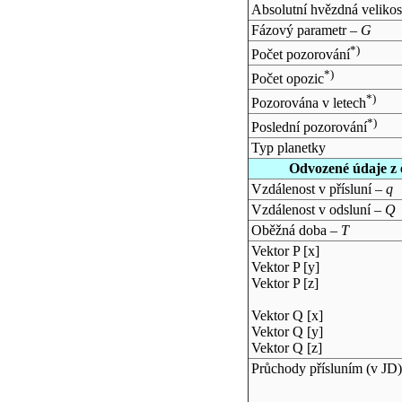
Absolutní hvězdná velikos
Fázový parametr –
G
*)
Počet pozorování
*)
Počet opozic
*)
Pozorována v letech
*)
Poslední pozorování
Typ planetky
Odvozené údaje z 
Vzdálenost v přísluní –
q
Vzdálenost v odsluní –
Q
Oběžná doba –
T
Vektor P [x]
Vektor P [y]
Vektor P [z]
Vektor Q [x]
Vektor Q [y]
Vektor Q [z]
Průchody přísluním (v
JD
)