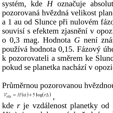
systém, kde
H
označuje absolut
pozorovaná hvězdná velikost plan
a 1 au od Slunce při nulovém fá
souvisí s efektem zjasnění v opoz
o 0,3 mag. Hodnota
G
není zná
používá hodnota 0,15. Fázový úh
k pozorovateli a směrem ke Slunc
pokud se planetka nachází v opozi
Průměrnou pozorovanou hvězdnou 
,
kde
r
je vzdálenost planetky od