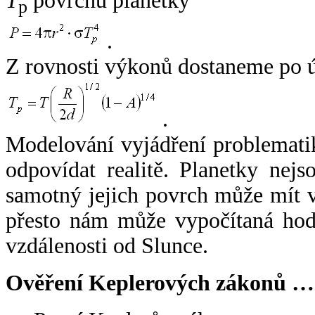
T
povrchu planetky
p
.
Z rovnosti výkonů dostaneme po 
.
Modelování vyjádření problemati
odpovídat realitě. Planetky nejso
samotný jejich povrch může mít v
přesto nám může vypočítaná hodn
vzdálenosti od Slunce.
Ověření Keplerových zákonů …