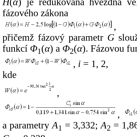
H
(
α
) je redukovaná hvězdná vel
fázového zákona
,
přičemž fázový parametr
G
slouž
funkcí
Φ
(
α
) a
Φ
(
α
). Fázovou fu
1
2
,
i
= 1, 2,
kde
,
,
a parametry
A
= 3,332;
A
= 1,8
1
2