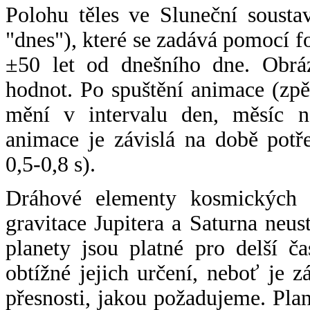
Polohu těles ve Sluneční sousta
"dnes"), které se zadává pomocí 
±50 let od dnešního dne. Obráz
hodnot. Po spuštění animace (zpě
mění v intervalu den, měsíc ne
animace je závislá na době potř
0,5-0,8 s).
Dráhové elementy kosmických t
gravitace Jupitera a Saturna neu
planety jsou platné pro delší č
obtížné jejich určení, neboť je 
přesnosti, jakou požadujeme. Pla