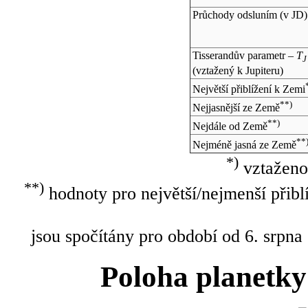
Průchody odsluním (v
JD
)
Tisserandův parametr –
T
J
(vztažený k Jupiteru)
Největší přiblížení k Zemi
**)
Nejjasnější ze Země
**)
Nejdále od Země
**
Nejméně jasná ze Země
*)
vztaženo
**)
hodnoty pro největší/nejmenší přibl
jsou spočítány pro období od 6. srpna
Poloha planetky