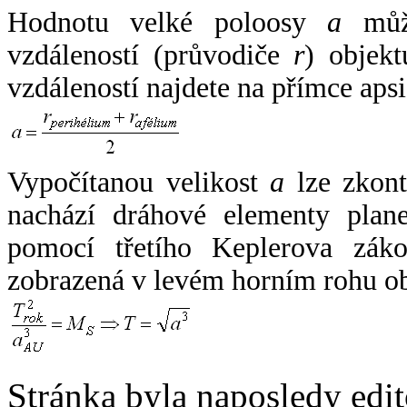
Hodnotu velké poloosy
a
může
vzdáleností (průvodiče
r
) objekt
vzdáleností najdete na přímce apsi
Vypočítanou velikost
a
lze zkont
nachází dráhové elementy plane
pomocí třetího Keplerova zák
zobrazená v levém horním rohu o
Stránka byla naposledy edi