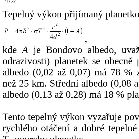
Tepelný výkon přijímaný planetko
,
kde
A
je Bondovo albedo, uvaž
odrazivosti) planetek se obecně
albedo (0,02 až 0,07) má 78 % z
než 25 km. Střední albedo (0,08 
albedo (0,13 až 0,28) má 18 % pla
Tento tepelný výkon vyzařuje po
rychlého otáčení a dobré tepelné