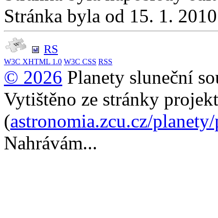
Stránka byla od 15. 1. 201
RS
W3C
XHTML 1.0
W3C
CSS
RSS
© 2026
Planety sluneční so
Vytištěno ze stránky projek
(
astronomia.zcu.cz/planety
Nahrávám...