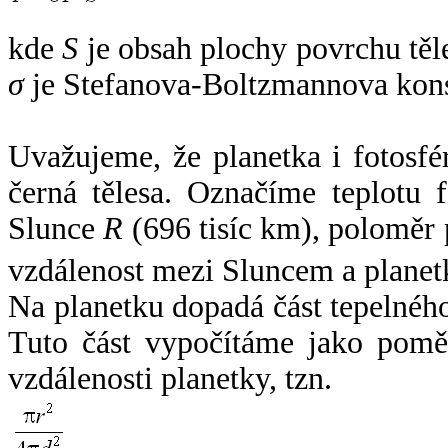
kde
S
je obsah plochy povrchu těl
σ
je Stefanova-Boltzmannova kons
Uvažujeme, že planetka i fotosfér
černá tělesa. Označíme teplotu 
Slunce
R
(696 tisíc km), poloměr
vzdálenost mezi Sluncem a plane
Na planetku dopadá část tepelnéh
Tuto část vypočítáme jako pomě
vzdálenosti planetky, tzn.