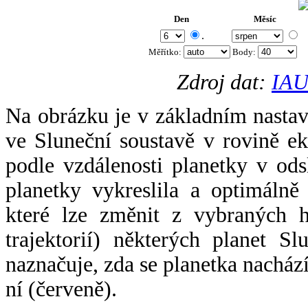
Den
Měsíc
.
Měřítko:
Body
:
Zdroj dat:
IAU
Na obrázku je v základním nastav
ve Sluneční soustavě v rovině ek
podle vzdálenosti planetky v odsl
planetky vykreslila a optimálně
které lze změnit z vybraných h
trajektorií) některých planet Sl
naznačuje, zda se planetka nacház
ní (červeně).