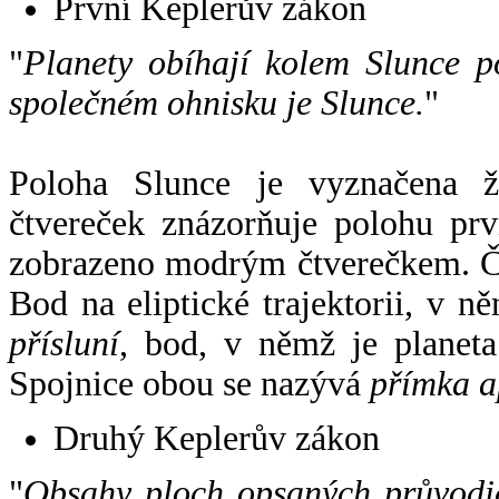
První Keplerův zákon
"
Planety obíhají kolem Slunce p
společném ohnisku je Slunce.
"
Poloha Slunce je vyznačena 
čtvereček znázorňuje polohu pr
zobrazeno modrým čtverečkem. Če
Bod na eliptické trajektorii, v n
přísluní
, bod, v němž je planet
Spojnice obou se nazývá
přímka a
Druhý Keplerův zákon
"
Obsahy ploch opsaných průvodič