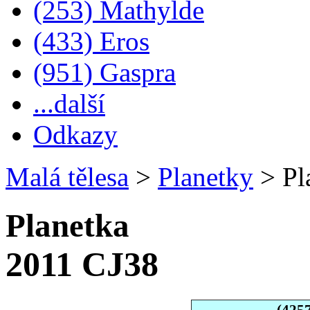
(253) Mathylde
(433) Eros
(951) Gaspra
...další
Odkazy
Malá tělesa
>
Planetky
>
Pl
Planetka
2011 CJ38
(425