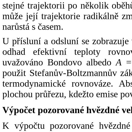
stejné trajektorii po několik oběh
může její trajektorie radikálně zm
narůstá s časem.
U přísluní a odsluní se zobrazuje
odhad efektivní teploty rovno
uvažováno Bondovo albedo
A
= 
použit Stefanův-Boltzmannův zák
termodynamické rovnováze. Abs
plochou průřezu, kdežto emise po
Výpočet pozorované hvězdné ve
K výpočtu pozorované hvězdné v