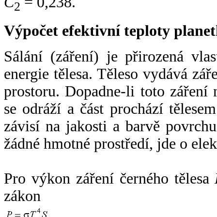
C
= 0,238.
2
Výpočet efektivní teploty plan
Sálání (záření) je přirozená vla
energie tělesa. Těleso vydává zá
prostoru. Dopadne-li toto záření n
se odráží a část prochází tělesem
závisí na jakosti a barvě povrch
žádné hmotné prostředí, jde o ele
Pro výkon záření černého tělesa
zákon