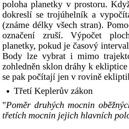
poloha planetky v prostoru. Kdy
dokreslí se trojúhelník a vypoč
(známe délky všech stran). Pomo
označení zruší. Výpočet ploch
planetky, pokud je časový interval
Body lze vybrat i mimo trajekto
zohledněn sklon dráhy k ekliptice
se pak počítají jen v rovině eklipti
Třetí Keplerův zákon
"
Poměr druhých mocnin oběžných
třetích mocnin jejich hlavních pol