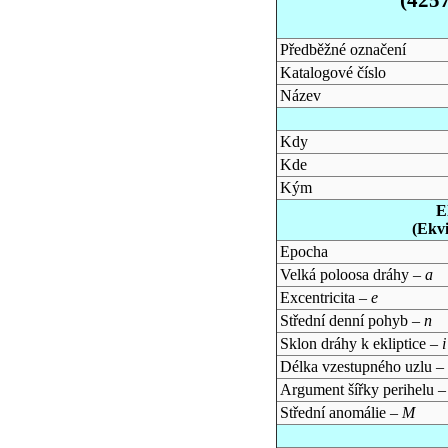
Předběžné označení
Katalogové číslo
Název
Kdy
Kde
Kým
E
(Ekv
Epocha
Velká poloosa dráhy –
a
Excentricita –
e
Střední denní pohyb –
n
Sklon dráhy k ekliptice –
i
Délka vzestupného uzlu –
Argument šířky perihelu 
Střední anomálie –
M