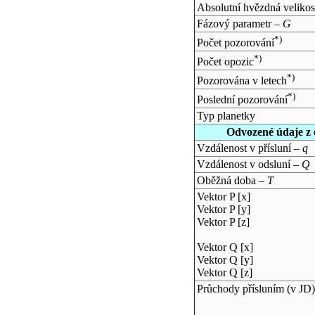
Absolutní hvězdná velikos
Fázový parametr –
G
*)
Počet pozorování
*)
Počet opozic
*)
Pozorována v letech
*)
Poslední pozorování
Typ planetky
Odvozené údaje z 
Vzdálenost v přísluní –
q
Vzdálenost v odsluní –
Q
Oběžná doba –
T
Vektor P [x]
Vektor P [y]
Vektor P [z]
Vektor Q [x]
Vektor Q [y]
Vektor Q [z]
Průchody přísluním (v
JD
)