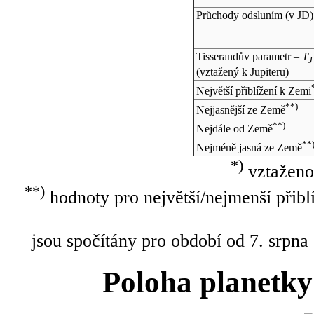
Průchody odsluním (v
JD
)
Tisserandův parametr –
T
J
(vztažený k Jupiteru)
Největší přiblížení k Zemi
**)
Nejjasnější ze Země
**)
Nejdále od Země
**
Nejméně jasná ze Země
*)
vztaženo
**)
hodnoty pro největší/nejmenší přibl
jsou spočítány pro období od 7. srpna
Poloha planetky