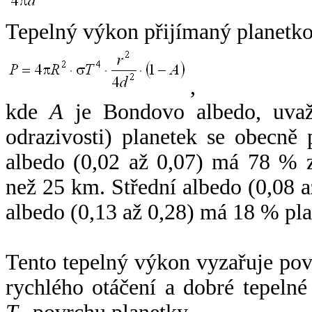
Tepelný výkon přijímaný planetko
,
kde
A
je Bondovo albedo, uvaž
odrazivosti) planetek se obecně
albedo (0,02 až 0,07) má 78 % z
než 25 km. Střední albedo (0,08 
albedo (0,13 až 0,28) má 18 % pla
Tento tepelný výkon vyzařuje po
rychlého otáčení a dobré tepelné