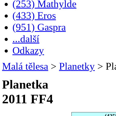
(253) Mathylde
(433) Eros
(951) Gaspra
...další
Odkazy
Malá tělesa
>
Planetky
>
Pl
Planetka
2011 FF4
(425