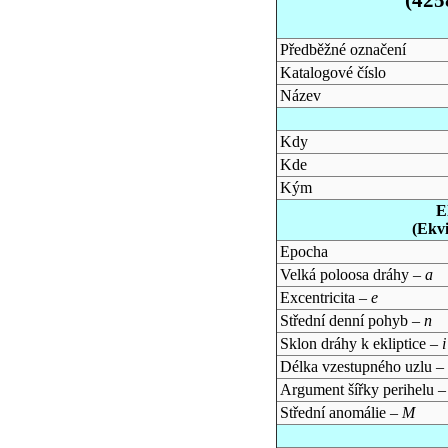
Předběžné označení
Katalogové číslo
Název
Kdy
Kde
Kým
E
(Ekv
Epocha
Velká poloosa dráhy –
a
Excentricita –
e
Střední denní pohyb –
n
Sklon dráhy k ekliptice –
i
Délka vzestupného uzlu –
Argument šířky perihelu 
Střední anomálie –
M