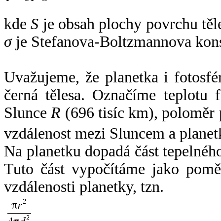
kde
S
je obsah plochy povrchu těl
σ
je Stefanova-Boltzmannova kons
Uvažujeme, že planetka i fotosfér
černá tělesa. Označíme teplotu 
Slunce
R
(696 tisíc km), poloměr
vzdálenost mezi Sluncem a plane
Na planetku dopadá část tepelnéh
Tuto část vypočítáme jako pomě
vzdálenosti planetky, tzn.