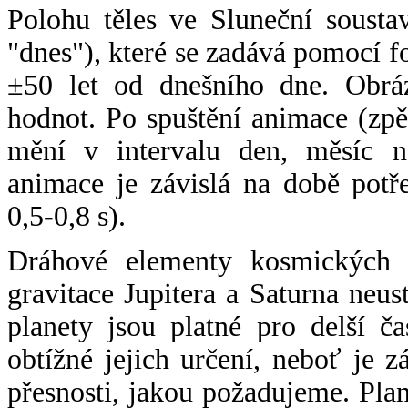
Polohu těles ve Sluneční sousta
"dnes"), které se zadává pomocí 
±50 let od dnešního dne. Obráz
hodnot. Po spuštění animace (zpě
mění v intervalu den, měsíc ne
animace je závislá na době potř
0,5-0,8 s).
Dráhové elementy kosmických t
gravitace Jupitera a Saturna neu
planety jsou platné pro delší č
obtížné jejich určení, neboť je 
přesnosti, jakou požadujeme. Pla