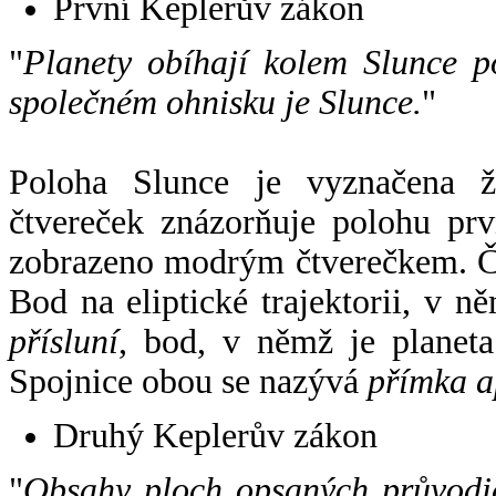
První Keplerův zákon
"
Planety obíhají kolem Slunce p
společném ohnisku je Slunce.
"
Poloha Slunce je vyznačena 
čtvereček znázorňuje polohu pr
zobrazeno modrým čtverečkem. Če
Bod na eliptické trajektorii, v n
přísluní
, bod, v němž je planet
Spojnice obou se nazývá
přímka a
Druhý Keplerův zákon
"
Obsahy ploch opsaných průvodič