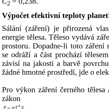
C
= 0,238.
2
Výpočet efektivní teploty plan
Sálání (záření) je přirozená vla
energie tělesa. Těleso vydává zá
prostoru. Dopadne-li toto záření n
se odráží a část prochází tělesem
závisí na jakosti a barvě povrch
žádné hmotné prostředí, jde o ele
Pro výkon záření černého tělesa
zákon