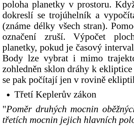
poloha planetky v prostoru. Kdy
dokreslí se trojúhelník a vypoč
(známe délky všech stran). Pomo
označení zruší. Výpočet ploch
planetky, pokud je časový interval
Body lze vybrat i mimo trajekto
zohledněn sklon dráhy k ekliptice
se pak počítají jen v rovině eklipti
Třetí Keplerův zákon
"
Poměr druhých mocnin oběžných
třetích mocnin jejich hlavních pol