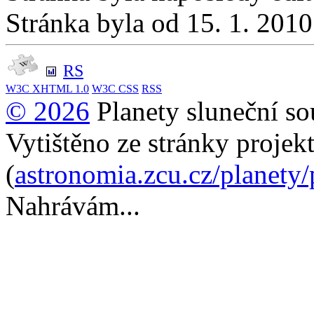
Stránka byla od 15. 1. 201
RS
W3C
XHTML 1.0
W3C
CSS
RSS
© 2026
Planety sluneční so
Vytištěno ze stránky projek
(
astronomia.zcu.cz/planety
Nahrávám...