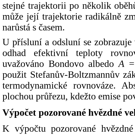
stejné trajektorii po několik oběh
může její trajektorie radikálně zm
narůstá s časem.
U přísluní a odsluní se zobrazuje
odhad efektivní teploty rovno
uvažováno Bondovo albedo
A
= 
použit Stefanův-Boltzmannův zák
termodynamické rovnováze. Abs
plochou průřezu, kdežto emise po
Výpočet pozorované hvězdné ve
K výpočtu pozorované hvězdné v