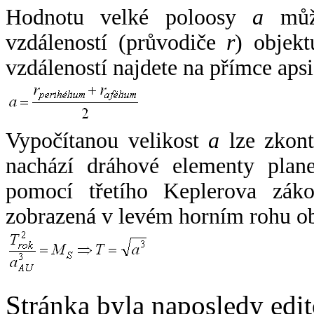
Hodnotu velké poloosy
a
může
vzdáleností (průvodiče
r
) objekt
vzdáleností najdete na přímce apsi
Vypočítanou velikost
a
lze zkont
nachází dráhové elementy plane
pomocí třetího Keplerova zák
zobrazená v levém horním rohu o
Stránka byla naposledy edi