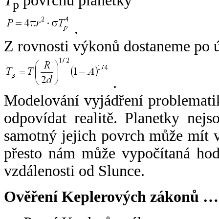
T
povrchu planetky
p
.
Z rovnosti výkonů dostaneme po 
.
Modelování vyjádření problemati
odpovídat realitě. Planetky nejso
samotný jejich povrch může mít v
přesto nám může vypočítaná hodn
vzdálenosti od Slunce.
Ověření Keplerových zákonů …