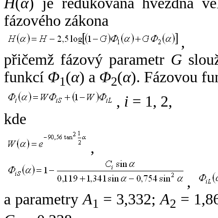
H
(
α
) je redukovaná hvězdná vel
fázového zákona
,
přičemž fázový parametr
G
slouž
funkcí
Φ
(
α
) a
Φ
(
α
). Fázovou fu
1
2
,
i
= 1, 2,
kde
,
,
a parametry
A
= 3,332;
A
= 1,8
1
2