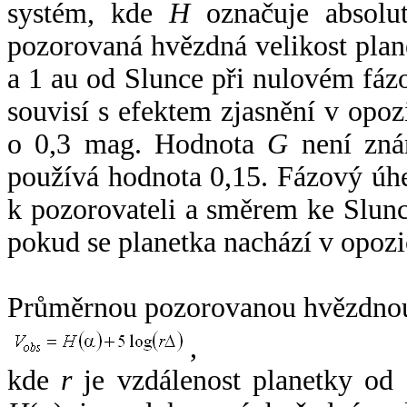
systém, kde
H
označuje absolut
pozorovaná hvězdná velikost plan
a 1 au od Slunce při nulovém fá
souvisí s efektem zjasnění v opoz
o 0,3 mag. Hodnota
G
není zná
používá hodnota 0,15. Fázový úh
k pozorovateli a směrem ke Slunc
pokud se planetka nachází v opozi
Průměrnou pozorovanou hvězdnou 
,
kde
r
je vzdálenost planetky od