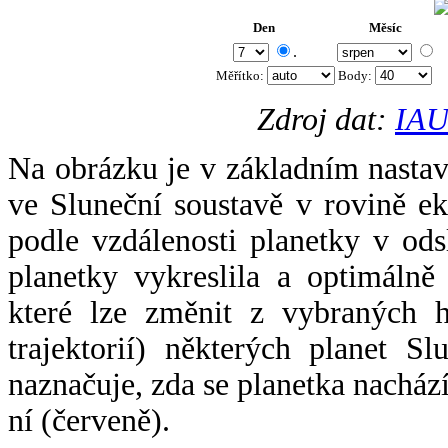
Den
Měsíc
.
Měřítko:
Body
:
Zdroj dat:
IAU
Na obrázku je v základním nastav
ve Sluneční soustavě v rovině ek
podle vzdálenosti planetky v odsl
planetky vykreslila a optimálně
které lze změnit z vybraných h
trajektorií) některých planet Sl
naznačuje, zda se planetka nacház
ní (červeně).