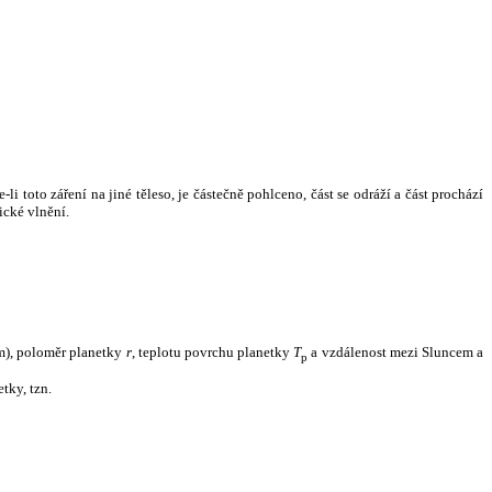
i toto záření na jiné těleso, je částečně pohlceno, část se odráží a část prochází
ické vlnění.
m), poloměr planetky
r
, teplotu povrchu planetky
T
a vzdálenost mezi Sluncem a
p
tky, tzn.