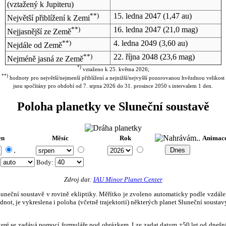
(vztažený k Jupiteru)
**)
15. ledna 2047
(1,47 au)
Největší přiblížení k Zemi
**)
16. ledna 2047
(21,0 mag)
Nejjasnější ze Země
**)
4. ledna 2049
(3,60 au)
Nejdále od Země
**)
22. října 2048
(23,6 mag)
Nejméně jasná ze Země
*)
vztaženo k 25. května 2026;
**)
hodnoty pro největší/nejmenší přiblížení a nejnižší/nejvyšší pozorovanou hvězdnou velikost
jsou spočítány pro období od 7. srpna 2026 do 31. prosince 2050 s intervalem 1 den.
Poloha planetky ve Sluneční soustavě
en
Měsíc
Rok
Animac
.
:
Body
:
Zdroj dat:
IAU Minor Planet Center
eční soustavě v rovině ekliptiky. Měřítko je zvoleno automaticky podle vzdálenost
not, je vykreslena i poloha (včetně trajektorií) některých planet Sluneční soustavy
, které se zadává pomocí formuláře pod obrázkem. Lze zadat datum ±50 let od dneš