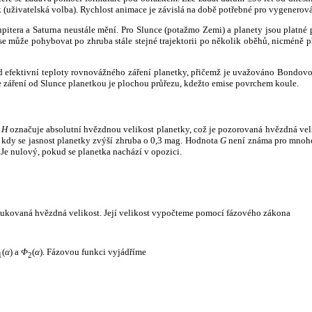
k (uživatelská volba). Rychlost animace je závislá na době potřebné pro vygenerová
itera a Saturna neustále mění. Pro Slunce (potažmo Zemi) a planety jsou platné p
 může pohybovat po zhruba stále stejné trajektorii po několik oběhů, nicméně při p
had efektivní teploty rovnovážného záření planetky, přičemž je uvažováno Bondov
záření od Slunce planetkou je plochou průřezu, kdežto emise povrchem koule.
e
H
označuje absolutní hvězdnou velikost planetky, což je pozorovaná hvězdná veli
i, kdy se jasnost planetky zvýší zhruba o 0,3 mag. Hodnota
G
není známa pro mnoho 
Je nulový, pokud se planetka nachází v opozici.
edukovaná hvězdná velikost. Její velikost vypočteme pomocí fázového zákona
(
α
) a
Φ
(
α
). Fázovou funkci vyjádříme
1
2