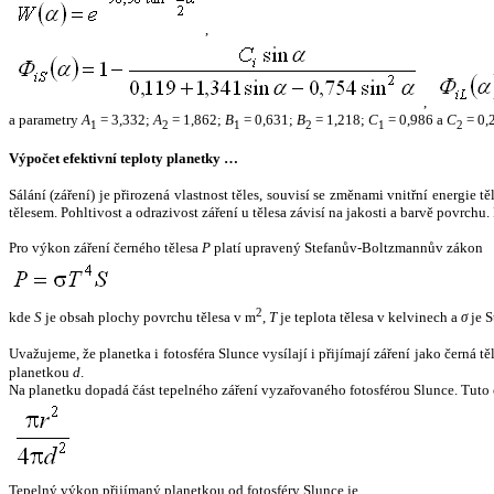
,
,
a parametry
A
= 3,332;
A
= 1,862;
B
= 0,631;
B
= 1,218;
C
= 0,986 a
C
= 0,
1
2
1
2
1
2
Výpočet efektivní teploty planetky …
Sálání (záření) je přirozená vlastnost těles, souvisí se změnami vnitřní energie 
tělesem. Pohltivost a odrazivost záření u tělesa závisí na jakosti a barvě povrch
Pro výkon záření černého tělesa
P
platí upravený Stefanův-Boltzmannův zákon
2
kde
S
je obsah plochy povrchu tělesa v m
,
T
je teplota tělesa v kelvinech a
σ
je S
Uvažujeme, že planetka i fotosféra Slunce vysílají i přijímají záření jako černá 
planetkou
d
.
Na planetku dopadá část tepelného záření vyzařovaného fotosférou Slunce. Tuto 
Tepelný výkon přijímaný planetkou od fotosféry Slunce je