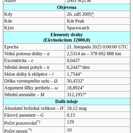
Název
2005 SQ156
Objevena
Kdy
26. září 2005
*
Kde
Kitt Peak
Kým
Spacewatch
Elementy dráhy
(Ekvinokcium J2000,0)
Epocha
21. listopadu 2025 0:00:00 UTC
Velká poloosa dráhy –
a
2,5314 au – 378 692 888 km
Excentricita –
e
0,0437
Střední denní pohyb –
n
0,2447°/den
Sklon dráhy k ekliptice –
i
1,7544°
Délka vzestupného uzlu –
Ω
50,4332°
Argument šířky perihelu –
ω
18,8924°
Střední anomálie –
M
312,1957°
Další údaje
Absolutní hvězdná velikost –
H
18,12 mag
Fázový parametr –
G
0,15
*)
129
Počet pozorování
*)
10
Počet opozic