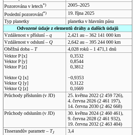
*)
2005–2025
Pozorována v letech
*)
19. října 2025
Poslední pozorování
Typ planetky
planetka v hlavním pásu
Odvozené údaje z elementů dráhy a dalších údajů
Vzdálenost v přísluní –
q
2,421 au – 362 141 000 km
Vzdálenost v odsluní –
Q
2,642 au – 395 244 000 km
Oběžná doba –
T
4,028 roků – 1 471,1 dnů
Vektor P [x]
0,3532
Vektor P [y]
0,8544
Vektor P [z]
0,3812
Vektor Q [x]
−0,9353
Vektor Q [y]
0,3122
Vektor Q [z]
0,1669
Průchody přísluním (v
JD
)
25. května 2022
(2 459 726),
4. června 2026
(2 461 197),
14. června 2030
(2 462 668)
Průchody odsluním (v
JD
)
30. května 2024
(2 460 461),
9. června 2028
(2 461 932),
19. června 2032
(2 463 404)
Tisserandův parametr –
T
3,4
J