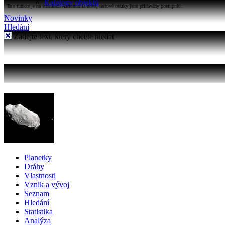
Katalogy objektů
Tato funkce je na stránkách Astronomia nová, testové otázky jsou přidávány postupně...
Novinky
Hledání
Zadejte text, který chcete hledat
Planetky
Dráhy
Vlastnosti
Vznik a vývoj
Seznam
Hledání
Statistika
Analýza