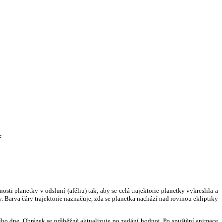
e
i planetky v odsluní (aféliu) tak, aby se celá trajektorie planetky vykreslila a
. Barva čáry trajektorie naznačuje, zda se planetka nachází nad rovinou ekliptiky
ního dne. Obrázek se průběžně aktualizuje po zadání hodnot. Po spuštění animace