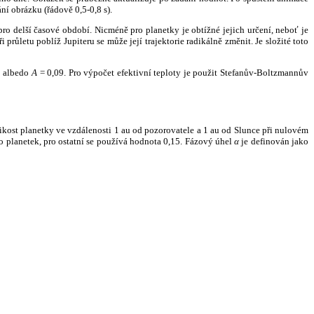
ní obrázku (řádově 0,5-0,8 s).
ro delší časové období. Nicméně pro planetky je obtížné jejich určení, neboť je
růletu poblíž Jupiteru se může její trajektorie radikálně změnit. Je složité toto
o albedo
A
= 0,09. Pro výpočet efektivní teploty je použit Stefanův-Boltzmannův
kost planetky ve vzdálenosti 1 au od pozorovatele a 1 au od Slunce při nulovém
planetek, pro ostatní se používá hodnota 0,15. Fázový úhel
α
je definován jako