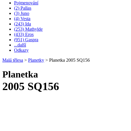
Pojmenování
(2) Pallas
(3) Juno
(4) Vesta
(243) Ida
(253) Mathylde
(433) Eros
(951) Gaspra
...další
Odkazy
Malá tělesa
>
Planetky
>
Planetka 2005 SQ156
Planetka
2005 SQ156