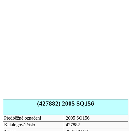
(427882) 2005 SQ156
Předběžné označení
2005 SQ156
Katalogové číslo
427882