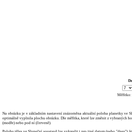
D
Měřítko
Na obrázku je v základním nastavení znázorněna aktuální poloha planetky ve Slun
optimálně vyplnila plochu obrázku. Dle měřítka, které lze změnit z vybraných hod
(modře) nebo pod ní (červeně).
Polohu těles ve Sluneční soustavě lze vykreslit i pro jiné datum (nebo "dnes")