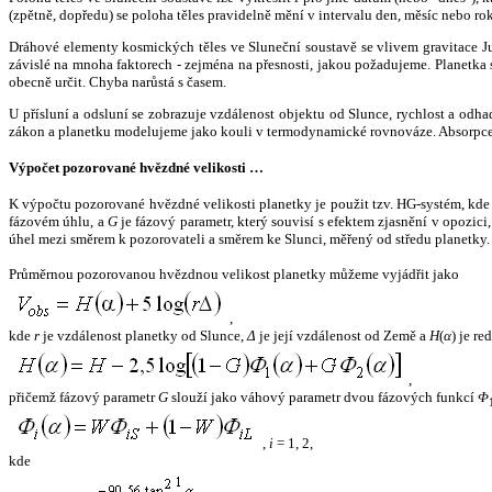
(zpětně, dopředu) se poloha těles pravidelně mění v intervalu den, měsíc nebo ro
Dráhové elementy kosmických těles ve Sluneční soustavě se vlivem gravitace Jup
závislé na mnoha faktorech - zejména na přesnosti, jakou požadujeme. Planetka se
obecně určit. Chyba narůstá s časem.
U přísluní a odsluní se zobrazuje vzdálenost objektu od Slunce, rychlost a od
zákon a planetku modelujeme jako kouli v termodynamické rovnováze. Absorpce 
Výpočet pozorované hvězdné velikosti …
K výpočtu pozorované hvězdné velikosti planetky je použit tzv. HG-systém, kd
fázovém úhlu, a
G
je fázový parametr, který souvisí s efektem zjasnění v opozic
úhel mezi směrem k pozorovateli a směrem ke Slunci, měřený od středu planetky. 
Průměrnou pozorovanou hvězdnou velikost planetky můžeme vyjádřit jako
,
kde
r
je vzdálenost planetky od Slunce,
Δ
je její vzdálenost od Země a
H
(
α
) je r
,
přičemž fázový parametr
G
slouží jako váhový parametr dvou fázových funkcí
Φ
,
i
= 1, 2,
kde