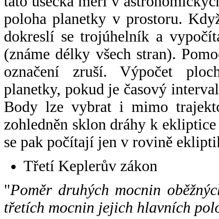
tato úsečka měří v astronomickýc
poloha planetky v prostoru. Kdy
dokreslí se trojúhelník a vypoč
(známe délky všech stran). Pomo
označení zruší. Výpočet ploch
planetky, pokud je časový interval
Body lze vybrat i mimo trajekto
zohledněn sklon dráhy k ekliptice
se pak počítají jen v rovině eklipti
Třetí Keplerův zákon
"
Poměr druhých mocnin oběžných
třetích mocnin jejich hlavních pol