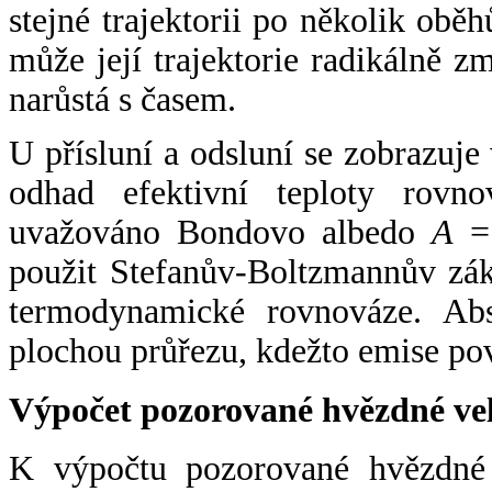
stejné trajektorii po několik oběh
může její trajektorie radikálně zm
narůstá s časem.
U přísluní a odsluní se zobrazuje
odhad efektivní teploty rovno
uvažováno Bondovo albedo
A
= 
použit Stefanův-Boltzmannův zák
termodynamické rovnováze. Abs
plochou průřezu, kdežto emise po
Výpočet pozorované hvězdné ve
K výpočtu pozorované hvězdné v