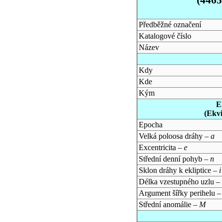
Předběžné označení
Katalogové číslo
Název
Kdy
Kde
Kým
E
(Ekv
Epocha
Velká poloosa dráhy –
a
Excentricita –
e
Střední denní pohyb –
n
Sklon dráhy k ekliptice –
i
Délka vzestupného uzlu –
Argument šířky perihelu 
Střední anomálie –
M