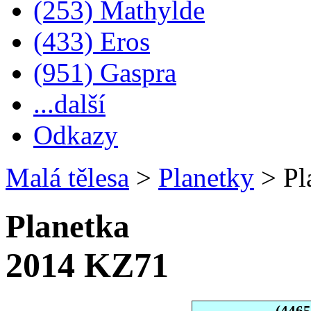
(253) Mathylde
(433) Eros
(951) Gaspra
...další
Odkazy
Malá tělesa
>
Planetky
>
Pl
Planetka
2014 KZ71
(446