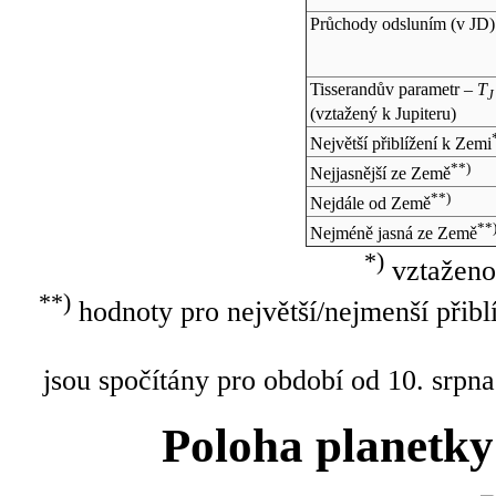
Průchody odsluním (v
JD
)
Tisserandův parametr –
T
J
(vztažený k Jupiteru)
Největší přiblížení k Zemi
**)
Nejjasnější ze Země
**)
Nejdále od Země
**
Nejméně jasná ze Země
*)
vztaženo
**)
hodnoty pro největší/nejmenší přibl
jsou spočítány pro období od 10. srpna
Poloha planetky