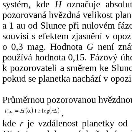
systém, kde
H
označuje absolut
pozorovaná hvězdná velikost plan
a 1 au od Slunce při nulovém fá
souvisí s efektem zjasnění v opoz
o 0,3 mag. Hodnota
G
není zná
používá hodnota 0,15. Fázový úh
k pozorovateli a směrem ke Slunc
pokud se planetka nachází v opozi
Průměrnou pozorovanou hvězdnou 
,
kde
r
je vzdálenost planetky od