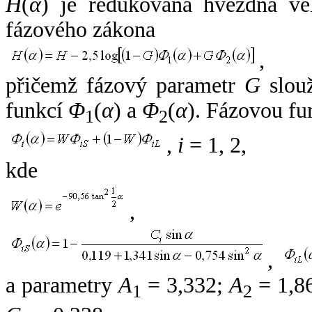
H
(
α
) je redukovaná hvězdná vel
fázového zákona
,
přičemž fázový parametr
G
slouž
funkcí
Φ
(
α
) a
Φ
(
α
). Fázovou fu
1
2
,
i
= 1, 2,
kde
,
,
a parametry
A
= 3,332;
A
= 1,8
1
2