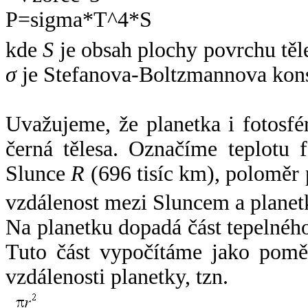
kde
S
je obsah plochy povrchu těl
σ
je Stefanova-Boltzmannova kons
Uvažujeme, že planetka i fotosfér
černá tělesa. Označíme teplotu 
Slunce
R
(696 tisíc km), poloměr
vzdálenost mezi Sluncem a plane
Na planetku dopadá část tepelnéh
Tuto část vypočítáme jako pomě
vzdálenosti planetky, tzn.