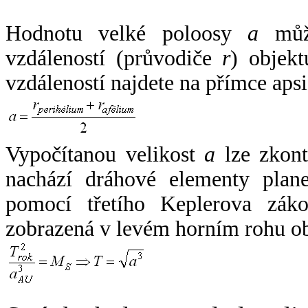
Hodnotu velké poloosy
a
může
vzdáleností (průvodiče
r
) objekt
vzdáleností najdete na přímce apsi
Vypočítanou velikost
a
lze zkont
nachází dráhové elementy plane
pomocí třetího Keplerova zák
zobrazená v levém horním rohu o