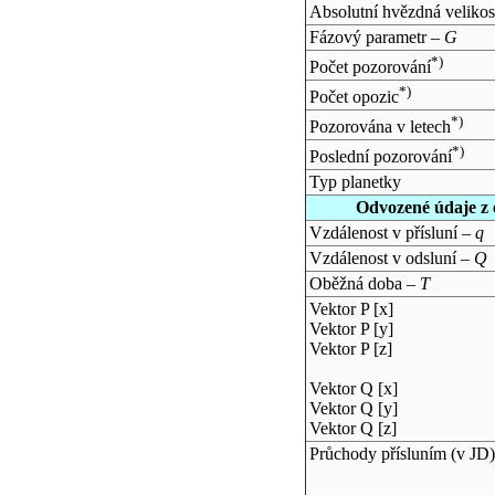
Absolutní hvězdná velikos
Fázový parametr –
G
*)
Počet pozorování
*)
Počet opozic
*)
Pozorována v letech
*)
Poslední pozorování
Typ planetky
Odvozené údaje z 
Vzdálenost v přísluní –
q
Vzdálenost v odsluní –
Q
Oběžná doba –
T
Vektor P [x]
Vektor P [y]
Vektor P [z]
Vektor Q [x]
Vektor Q [y]
Vektor Q [z]
Průchody přísluním (v
JD
)