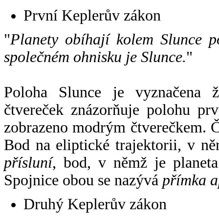
První Keplerův zákon
"
Planety obíhají kolem Slunce p
společném ohnisku je Slunce.
"
Poloha Slunce je vyznačena 
čtvereček znázorňuje polohu pr
zobrazeno modrým čtverečkem. Če
Bod na eliptické trajektorii, v n
přísluní
, bod, v němž je planet
Spojnice obou se nazývá
přímka a
Druhý Keplerův zákon