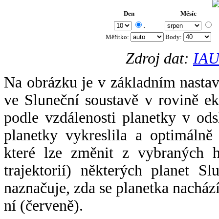
Den
Měsíc
.
Měřítko:
Body
:
Zdroj dat:
IAU
Na obrázku je v základním nastav
ve Sluneční soustavě v rovině ek
podle vzdálenosti planetky v odsl
planetky vykreslila a optimálně
které lze změnit z vybraných h
trajektorií) některých planet Sl
naznačuje, zda se planetka nacház
ní (červeně).