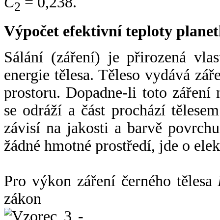
C
= 0,238.
2
Výpočet efektivní teploty plan
Sálání (záření) je přirozená vla
energie tělesa. Těleso vydává zá
prostoru. Dopadne-li toto záření n
se odráží a část prochází tělesem
závisí na jakosti a barvě povrch
žádné hmotné prostředí, jde o ele
Pro výkon záření černého tělesa
zákon