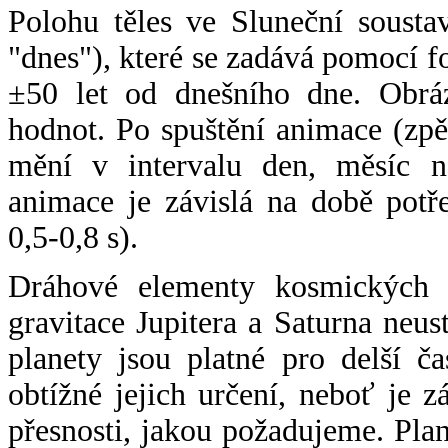
Polohu těles ve Sluneční sousta
"dnes"), které se zadává pomocí 
±50 let od dnešního dne. Obráz
hodnot. Po spuštění animace (zpě
mění v intervalu den, měsíc ne
animace je závislá na době potř
0,5-0,8 s).
Dráhové elementy kosmických t
gravitace Jupitera a Saturna neu
planety jsou platné pro delší č
obtížné jejich určení, neboť je 
přesnosti, jakou požadujeme. Pla