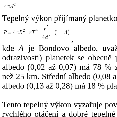
Tepelný výkon přijímaný planetko
,
kde
A
je Bondovo albedo, uvaž
odrazivosti) planetek se obecně
albedo (0,02 až 0,07) má 78 % z
než 25 km. Střední albedo (0,08 
albedo (0,13 až 0,28) má 18 % pla
Tento tepelný výkon vyzařuje po
rychlého otáčení a dobré tepelné