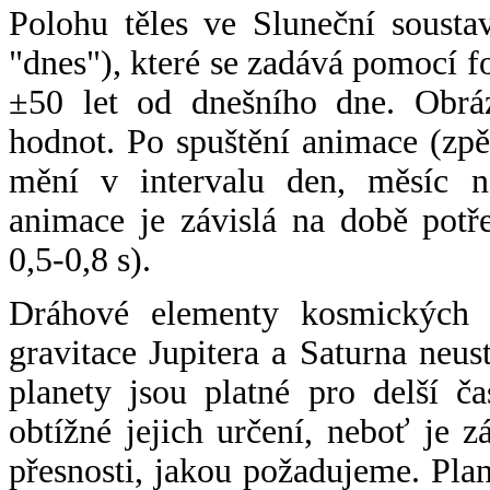
Polohu těles ve Sluneční sousta
"dnes"), které se zadává pomocí 
±50 let od dnešního dne. Obráz
hodnot. Po spuštění animace (zpě
mění v intervalu den, měsíc ne
animace je závislá na době potř
0,5-0,8 s).
Dráhové elementy kosmických t
gravitace Jupitera a Saturna neu
planety jsou platné pro delší č
obtížné jejich určení, neboť je 
přesnosti, jakou požadujeme. Pla