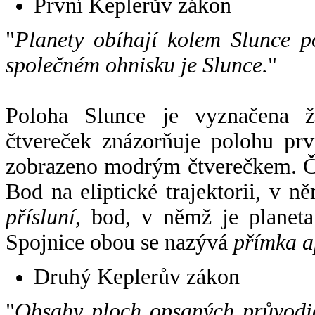
První Keplerův zákon
"
Planety obíhají kolem Slunce p
společném ohnisku je Slunce.
"
Poloha Slunce je vyznačena 
čtvereček znázorňuje polohu pr
zobrazeno modrým čtverečkem. Če
Bod na eliptické trajektorii, v n
přísluní
, bod, v němž je planet
Spojnice obou se nazývá
přímka a
Druhý Keplerův zákon
"
Obsahy ploch opsaných průvodič