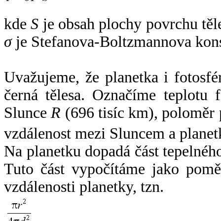
kde
S
je obsah plochy povrchu těl
σ
je Stefanova-Boltzmannova kons
Uvažujeme, že planetka i fotosfér
černá tělesa. Označíme teplotu 
Slunce
R
(696 tisíc km), poloměr
vzdálenost mezi Sluncem a plane
Na planetku dopadá část tepelnéh
Tuto část vypočítáme jako pomě
vzdálenosti planetky, tzn.