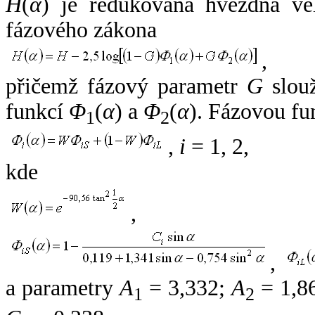
H
(
α
) je redukovaná hvězdná vel
fázového zákona
,
přičemž fázový parametr
G
slouž
funkcí
Φ
(
α
) a
Φ
(
α
). Fázovou fu
1
2
,
i
= 1, 2,
kde
,
,
a parametry
A
= 3,332;
A
= 1,8
1
2