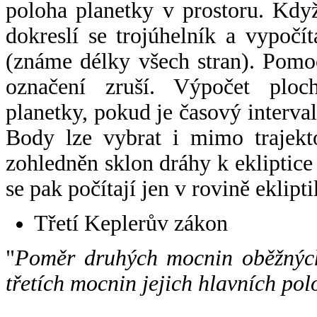
poloha planetky v prostoru. Kdy
dokreslí se trojúhelník a vypoč
(známe délky všech stran). Pomo
označení zruší. Výpočet ploch
planetky, pokud je časový interval
Body lze vybrat i mimo trajekto
zohledněn sklon dráhy k ekliptice
se pak počítají jen v rovině eklipti
Třetí Keplerův zákon
"
Poměr druhých mocnin oběžných
třetích mocnin jejich hlavních pol