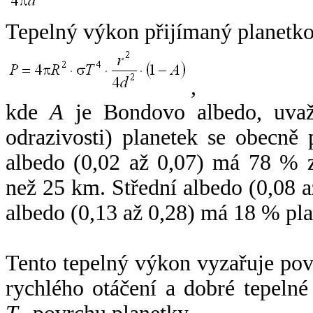
Tepelný výkon přijímaný planetko
,
kde
A
je Bondovo albedo, uvaž
odrazivosti) planetek se obecně
albedo (0,02 až 0,07) má 78 % z
než 25 km. Střední albedo (0,08 
albedo (0,13 až 0,28) má 18 % pla
Tento tepelný výkon vyzařuje po
rychlého otáčení a dobré tepelné