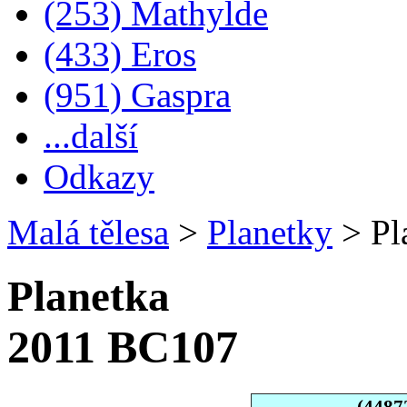
(253) Mathylde
(433) Eros
(951) Gaspra
...další
Odkazy
Malá tělesa
>
Planetky
>
Pl
Planetka
2011 BC107
(4487