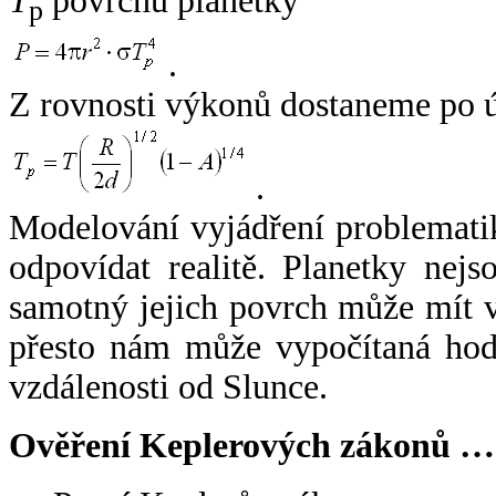
T
povrchu planetky
p
.
Z rovnosti výkonů dostaneme po 
.
Modelování vyjádření problemati
odpovídat realitě. Planetky nejso
samotný jejich povrch může mít v
přesto nám může vypočítaná hodn
vzdálenosti od Slunce.
Ověření Keplerových zákonů …