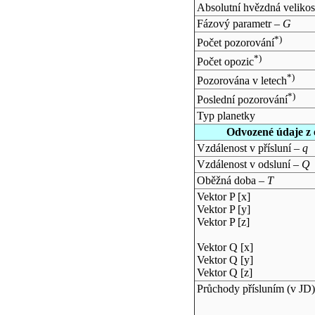
Absolutní hvězdná velikos
Fázový parametr –
G
*)
Počet pozorování
*)
Počet opozic
*)
Pozorována v letech
*)
Poslední pozorování
Typ planetky
Odvozené údaje z 
Vzdálenost v přísluní –
q
Vzdálenost v odsluní –
Q
Oběžná doba –
T
Vektor P [x]
Vektor P [y]
Vektor P [z]
Vektor Q [x]
Vektor Q [y]
Vektor Q [z]
Průchody přísluním (v
JD
)