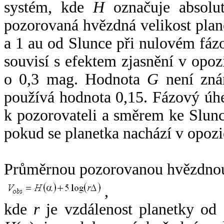
systém, kde
H
označuje absolut
pozorovaná hvězdná velikost plan
a 1 au od Slunce při nulovém fá
souvisí s efektem zjasnění v opoz
o 0,3 mag. Hodnota
G
není zná
používá hodnota 0,15. Fázový úh
k pozorovateli a směrem ke Slunc
pokud se planetka nachází v opozi
Průměrnou pozorovanou hvězdnou 
,
kde
r
je vzdálenost planetky od