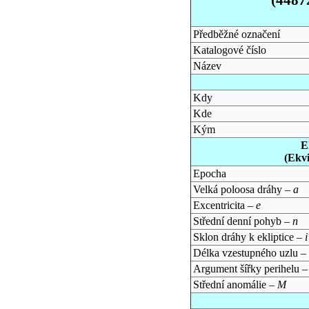
Předběžné označení
Katalogové číslo
Název
Kdy
Kde
Kým
E
(Ekv
Epocha
Velká poloosa dráhy –
a
Excentricita –
e
Střední denní pohyb –
n
Sklon dráhy k ekliptice –
i
Délka vzestupného uzlu –
Argument šířky perihelu 
Střední anomálie –
M