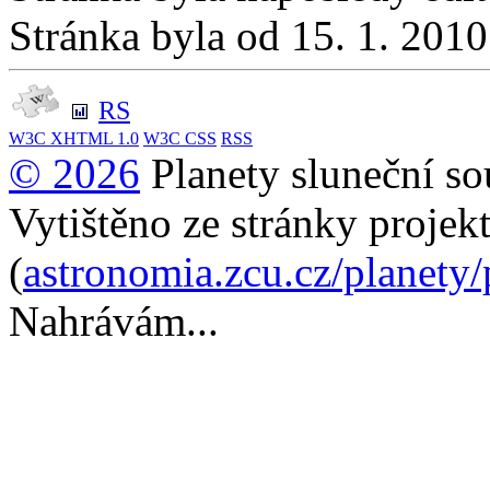
Stránka byla od 15. 1. 201
RS
W3C
XHTML 1.0
W3C
CSS
RSS
© 2026
Planety sluneční so
Vytištěno ze stránky projek
(
astronomia.zcu.cz/planety
Nahrávám...