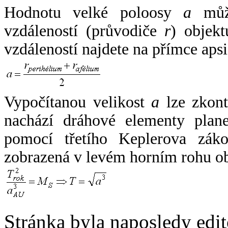
Hodnotu velké poloosy
a
může
vzdáleností (průvodiče
r
) objekt
vzdáleností najdete na přímce apsi
Vypočítanou velikost
a
lze zkont
nachází dráhové elementy plane
pomocí třetího Keplerova zák
zobrazená v levém horním rohu o
Stránka byla naposledy edi