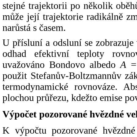
stejné trajektorii po několik oběh
může její trajektorie radikálně zm
narůstá s časem.
U přísluní a odsluní se zobrazuje
odhad efektivní teploty rovno
uvažováno Bondovo albedo
A
= 
použit Stefanův-Boltzmannův zák
termodynamické rovnováze. Abs
plochou průřezu, kdežto emise po
Výpočet pozorované hvězdné ve
K výpočtu pozorované hvězdné v