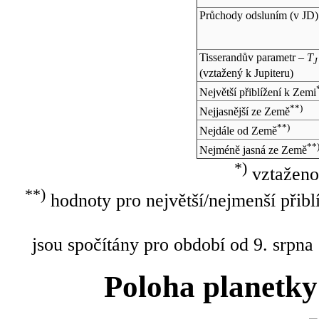
Průchody odsluním (v
JD
)
Tisserandův parametr –
T
J
(vztažený k Jupiteru)
Největší přiblížení k Zemi
**)
Nejjasnější ze Země
**)
Nejdále od Země
**
Nejméně jasná ze Země
*)
vztaženo
**)
hodnoty pro největší/nejmenší přibl
jsou spočítány pro období od 9. srpna
Poloha planetky