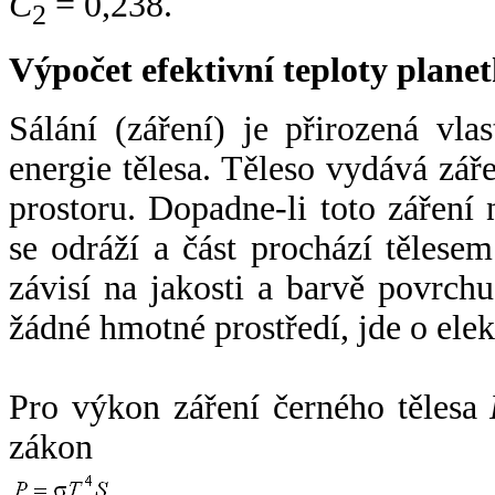
C
= 0,238.
2
Výpočet efektivní teploty plan
Sálání (záření) je přirozená vla
energie tělesa. Těleso vydává zá
prostoru. Dopadne-li toto záření n
se odráží a část prochází tělesem
závisí na jakosti a barvě povrch
žádné hmotné prostředí, jde o ele
Pro výkon záření černého tělesa
zákon