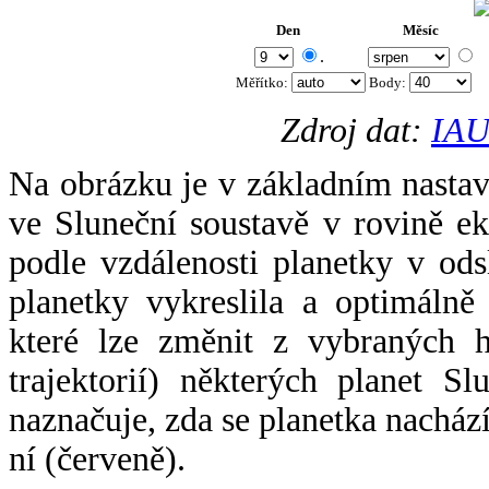
Den
Měsíc
.
Měřítko:
Body
:
Zdroj dat:
IAU
Na obrázku je v základním nastav
ve Sluneční soustavě v rovině ek
podle vzdálenosti planetky v odsl
planetky vykreslila a optimálně
které lze změnit z vybraných h
trajektorií) některých planet Sl
naznačuje, zda se planetka nacház
ní (červeně).