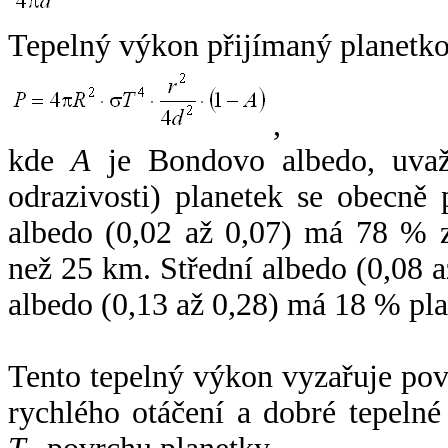
Tepelný výkon přijímaný planetko
,
kde
A
je Bondovo albedo, uvaž
odrazivosti) planetek se obecně
albedo (0,02 až 0,07) má 78 % z
než 25 km. Střední albedo (0,08 
albedo (0,13 až 0,28) má 18 % pla
Tento tepelný výkon vyzařuje po
rychlého otáčení a dobré tepelné