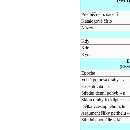
Předběžné označení
Katalogové číslo
Název
Kdy
Kde
Kým
E
(Ekv
Epocha
Velká poloosa dráhy –
a
Excentricita –
e
Střední denní pohyb –
n
Sklon dráhy k ekliptice –
i
Délka vzestupného uzlu –
Argument šířky perihelu 
Střední anomálie –
M