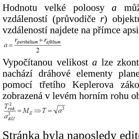
Hodnotu velké poloosy
a
může
vzdáleností (průvodiče
r
) objekt
vzdáleností najdete na přímce apsi
Vypočítanou velikost
a
lze zkont
nachází dráhové elementy plane
pomocí třetího Keplerova zák
zobrazená v levém horním rohu o
Stránka byla naposledy edi