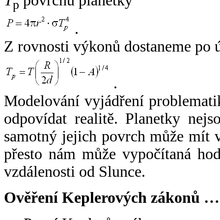
T
povrchu planetky
p
.
Z rovnosti výkonů dostaneme po 
.
Modelování vyjádření problemati
odpovídat realitě. Planetky nejso
samotný jejich povrch může mít v
přesto nám může vypočítaná hodn
vzdálenosti od Slunce.
Ověření Keplerových zákonů …