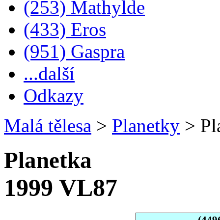
(253) Mathylde
(433) Eros
(951) Gaspra
...další
Odkazy
Malá tělesa
>
Planetky
>
Pl
Planetka
1999 VL87
(449