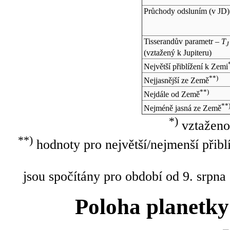
Průchody odsluním (v
JD
)
Tisserandův parametr –
T
J
(vztažený k Jupiteru)
Největší přiblížení k Zemi
**)
Nejjasnější ze Země
**)
Nejdále od Země
**
Nejméně jasná ze Země
*)
vztaženo
**)
hodnoty pro největší/nejmenší přibl
jsou spočítány pro období od 9. srpna
Poloha planetky