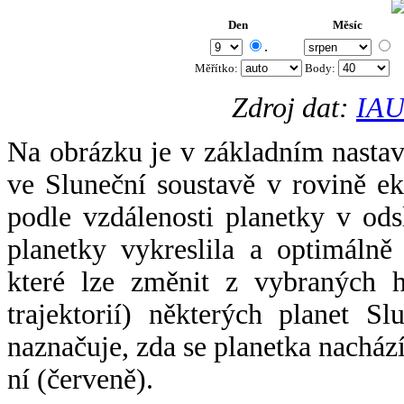
Den
Měsíc
.
Měřítko:
Body
:
Zdroj dat:
IAU
Na obrázku je v základním nastav
ve Sluneční soustavě v rovině ek
podle vzdálenosti planetky v odsl
planetky vykreslila a optimálně
které lze změnit z vybraných h
trajektorií) některých planet Sl
naznačuje, zda se planetka nacház
ní (červeně).