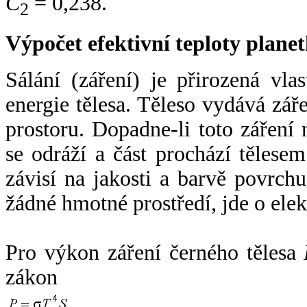
C
= 0,238.
2
Výpočet efektivní teploty plan
Sálání (záření) je přirozená vla
energie tělesa. Těleso vydává zá
prostoru. Dopadne-li toto záření n
se odráží a část prochází tělesem
závisí na jakosti a barvě povrch
žádné hmotné prostředí, jde o ele
Pro výkon záření černého tělesa
zákon