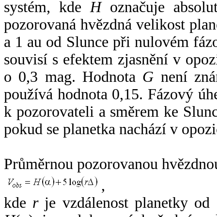
systém, kde
H
označuje absolut
pozorovaná hvězdná velikost plan
a 1 au od Slunce při nulovém fá
souvisí s efektem zjasnění v opoz
o 0,3 mag. Hodnota
G
není zná
používá hodnota 0,15. Fázový úh
k pozorovateli a směrem ke Slunc
pokud se planetka nachází v opozi
Průměrnou pozorovanou hvězdnou 
,
kde
r
je vzdálenost planetky od