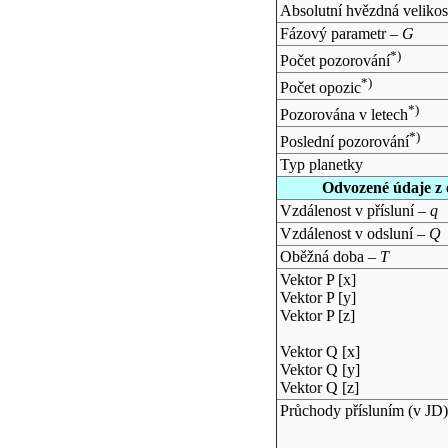
Absolutní hvězdná velikos
Fázový parametr –
G
*)
Počet pozorování
*)
Počet opozic
*)
Pozorována v letech
*)
Poslední pozorování
Typ planetky
Odvozené údaje z 
Vzdálenost v přísluní –
q
Vzdálenost v odsluní –
Q
Oběžná doba –
T
Vektor P [x]
Vektor P [y]
Vektor P [z]
Vektor Q [x]
Vektor Q [y]
Vektor Q [z]
Průchody přísluním (v
JD
)