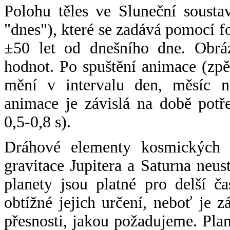
Polohu těles ve Sluneční sousta
"dnes"), které se zadává pomocí 
±50 let od dnešního dne. Obráz
hodnot. Po spuštění animace (zpě
mění v intervalu den, měsíc ne
animace je závislá na době potř
0,5-0,8 s).
Dráhové elementy kosmických t
gravitace Jupitera a Saturna neu
planety jsou platné pro delší č
obtížné jejich určení, neboť je 
přesnosti, jakou požadujeme. Pla