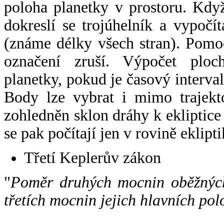
poloha planetky v prostoru. Kdy
dokreslí se trojúhelník a vypoč
(známe délky všech stran). Pomo
označení zruší. Výpočet ploch
planetky, pokud je časový interval
Body lze vybrat i mimo trajekto
zohledněn sklon dráhy k ekliptice
se pak počítají jen v rovině eklipti
Třetí Keplerův zákon
"
Poměr druhých mocnin oběžných
třetích mocnin jejich hlavních pol