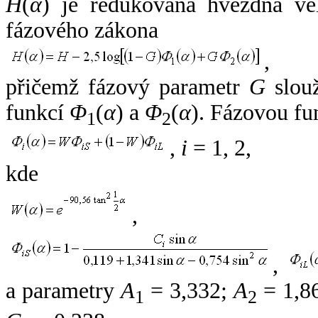
H
(
α
) je redukovaná hvězdná vel
fázového zákona
,
přičemž fázový parametr
G
slouž
funkcí
Φ
(
α
) a
Φ
(
α
). Fázovou fu
1
2
,
i
= 1, 2,
kde
,
,
a parametry
A
= 3,332;
A
= 1,8
1
2