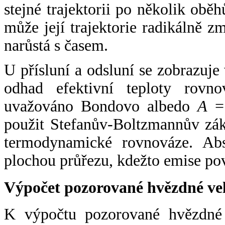
stejné trajektorii po několik oběh
může její trajektorie radikálně zm
narůstá s časem.
U přísluní a odsluní se zobrazuje
odhad efektivní teploty rovno
uvažováno Bondovo albedo
A
= 
použit Stefanův-Boltzmannův zák
termodynamické rovnováze. Abs
plochou průřezu, kdežto emise po
Výpočet pozorované hvězdné ve
K výpočtu pozorované hvězdné v