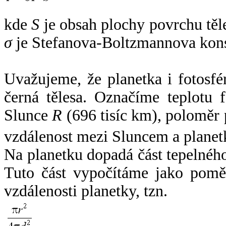
kde
S
je obsah plochy povrchu těl
σ
je Stefanova-Boltzmannova kons
Uvažujeme, že planetka i fotosfér
černá tělesa. Označíme teplotu 
Slunce
R
(696 tisíc km), poloměr
vzdálenost mezi Sluncem a plane
Na planetku dopadá část tepelnéh
Tuto část vypočítáme jako pomě
vzdálenosti planetky, tzn.