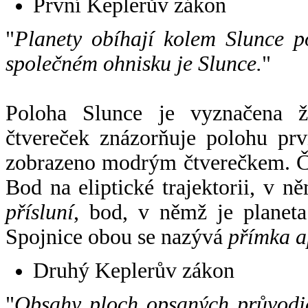
První Keplerův zákon
"
Planety obíhají kolem Slunce p
společném ohnisku je Slunce.
"
Poloha Slunce je vyznačena 
čtvereček znázorňuje polohu pr
zobrazeno modrým čtverečkem. Če
Bod na eliptické trajektorii, v n
přísluní
, bod, v němž je planet
Spojnice obou se nazývá
přímka a
Druhý Keplerův zákon
"
Obsahy ploch opsaných průvodič