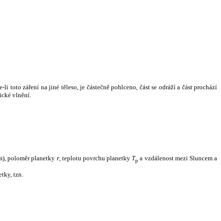
i toto záření na jiné těleso, je částečně pohlceno, část se odráží a část prochází
ické vlnění.
m), poloměr planetky
r
, teplotu povrchu planetky
T
a vzdálenost mezi Sluncem a
p
tky, tzn.