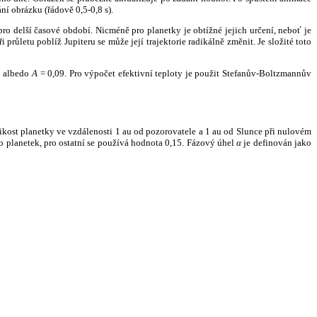
ní obrázku (řádově 0,5-0,8 s).
ro delší časové období. Nicméně pro planetky je obtížné jejich určení, neboť je
růletu poblíž Jupiteru se může její trajektorie radikálně změnit. Je složité toto
o albedo
A
= 0,09. Pro výpočet efektivní teploty je použit Stefanův-Boltzmannův
kost planetky ve vzdálenosti 1 au od pozorovatele a 1 au od Slunce při nulovém
planetek, pro ostatní se používá hodnota 0,15. Fázový úhel
α
je definován jako