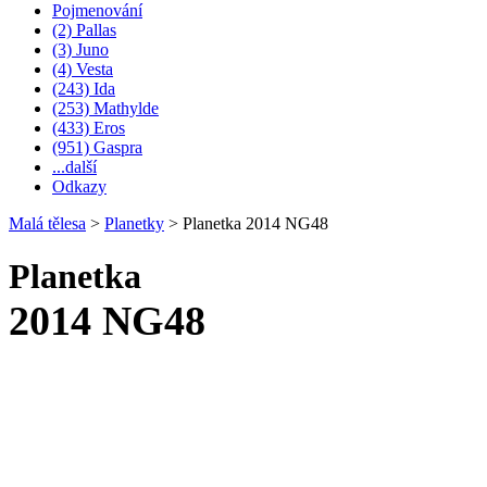
Pojmenování
(2) Pallas
(3) Juno
(4) Vesta
(243) Ida
(253) Mathylde
(433) Eros
(951) Gaspra
...další
Odkazy
Malá tělesa
>
Planetky
>
Planetka 2014 NG48
Planetka
2014 NG48