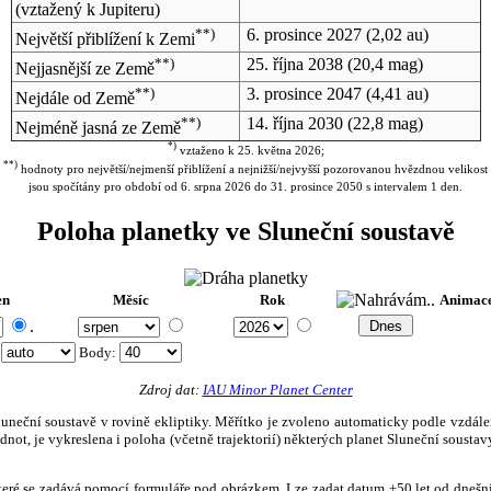
(vztažený k Jupiteru)
**)
6. prosince 2027
(2,02 au)
Největší přiblížení k Zemi
**)
25. října 2038
(20,4 mag)
Nejjasnější ze Země
**)
3. prosince 2047
(4,41 au)
Nejdále od Země
**)
14. října 2030
(22,8 mag)
Nejméně jasná ze Země
*)
vztaženo k 25. května 2026;
**)
hodnoty pro největší/nejmenší přiblížení a nejnižší/nejvyšší pozorovanou hvězdnou velikost
jsou spočítány pro období od 6. srpna 2026 do 31. prosince 2050 s intervalem 1 den.
Poloha planetky ve Sluneční soustavě
en
Měsíc
Rok
Animac
.
:
Body
:
Zdroj dat:
IAU Minor Planet Center
eční soustavě v rovině ekliptiky. Měřítko je zvoleno automaticky podle vzdálenost
not, je vykreslena i poloha (včetně trajektorií) některých planet Sluneční soustavy
, které se zadává pomocí formuláře pod obrázkem. Lze zadat datum ±50 let od dneš