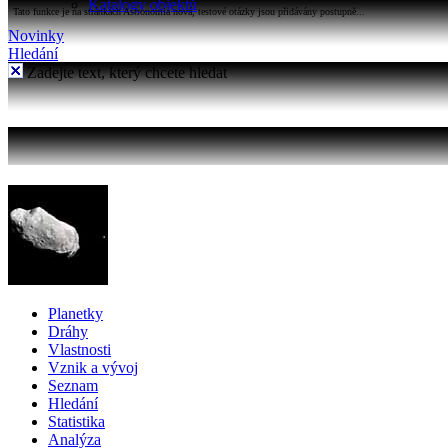
Katalogy objektů
Tato funkce je na stránkách Astronomia nová, testové otázky jsou přidávány postupně...
Novinky
Hledání
Zadejte text, který chcete hledat
Planetky
Dráhy
Vlastnosti
Vznik a vývoj
Seznam
Hledání
Statistika
Analýza