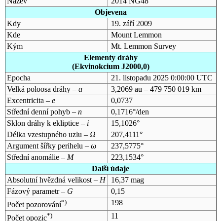
Název
2014 NG48
Objevena
Kdy
19. září 2009
Kde
Mount Lemmon
Kým
Mt. Lemmon Survey
Elementy dráhy
(Ekvinokcium J2000,0)
Epocha
21. listopadu 2025 0:00:00 UTC
Velká poloosa dráhy –
a
3,2069 au – 479 750 019 km
Excentricita –
e
0,0737
Střední denní pohyb –
n
0,1716°/den
Sklon dráhy k ekliptice –
i
15,1026°
Délka vzestupného uzlu –
Ω
207,4111°
Argument šířky perihelu –
ω
237,5775°
Střední anomálie –
M
223,1534°
Další údaje
Absolutní hvězdná velikost –
H
16,37 mag
Fázový parametr –
G
0,15
*)
198
Počet pozorování
*)
11
Počet opozic