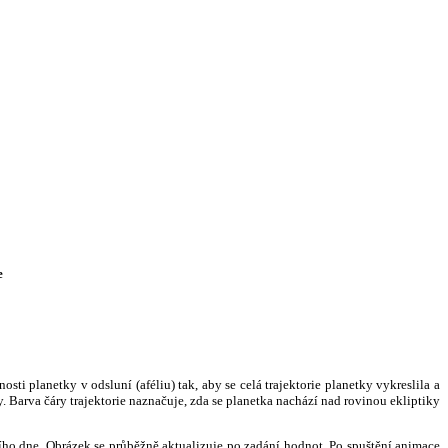
e
i planetky v odsluní (aféliu) tak, aby se celá trajektorie planetky vykreslila a
. Barva čáry trajektorie naznačuje, zda se planetka nachází nad rovinou ekliptiky
ního dne. Obrázek se průběžně aktualizuje po zadání hodnot. Po spuštění animace