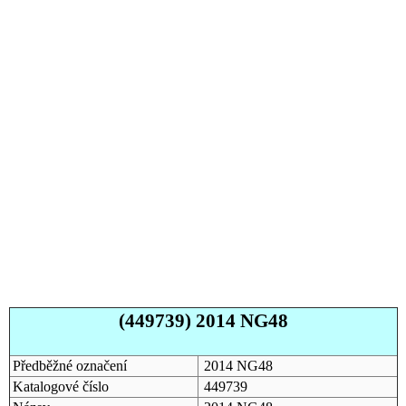
(449739) 2014 NG48
Předběžné označení
2014 NG48
Katalogové číslo
449739