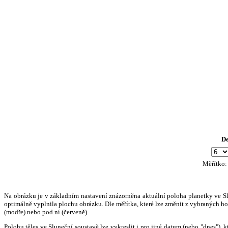
D
Měřítko
Na obrázku je v základním nastavení znázorněna aktuální poloha planetky ve Slun
optimálně vyplnila plochu obrázku. Dle měřítka, které lze změnit z vybraných hod
(modře) nebo pod ní (červeně).
Polohu těles ve Sluneční soustavě lze vykreslit i pro jiné datum (nebo "dnes")