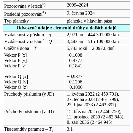
*)
2009–2024
Pozorována v letech
*)
9. června 2024
Poslední pozorování
Typ planetky
planetka v hlavním pásu
Odvozené údaje z elementů dráhy a dalších údajů
Vzdálenost v přísluní –
q
2,971 au – 444 391 000 km
Vzdálenost v odsluní –
Q
3,443 au – 515 109 000 km
Oběžná doba –
T
5,743 roků – 2 097,6 dnů
Vektor P [x]
0,1008
Vektor P [y]
0,9777
Vektor P [z]
0,1841
Vektor Q [x]
−0,9877
Vektor Q [y]
0,1206
Vektor Q [z]
−0,1000
Průchody přísluním (v
JD
)
1. května 2022
(2 459 701),
27. ledna 2028
(2 461 799),
25. října 2033
(2 463 897)
Průchody odsluním (v
JD
)
15. března 2025
(2 460 750),
11. prosince 2030
(2 462 848),
8. září 2036
(2 464 945)
Tisserandův parametr –
T
3,1
J