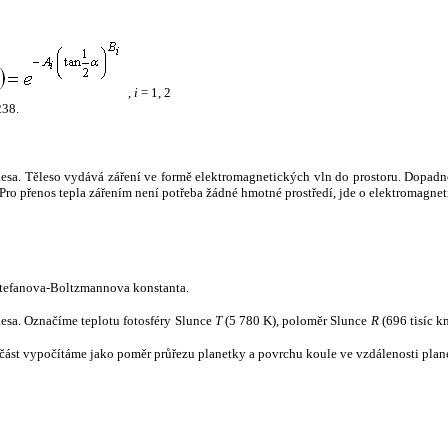
,
i
= 1, 2
238.
tělesa. Těleso vydává záření ve formě elektromagnetických vln do prostoru. Dopadne-l
u. Pro přenos tepla zářením není potřeba žádné hmotné prostředí, jde o elektromagnet
tefanova-Boltzmannova konstanta.
tělesa. Označíme teplotu fotosféry Slunce
T
(5 780 K), poloměr Slunce
R
(696 tisíc k
část vypočítáme jako poměr průřezu planetky a povrchu koule ve vzdálenosti plane