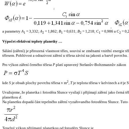
,
,
a parametry
A
= 3,332;
A
= 1,862;
B
= 0,631;
B
= 1,218;
C
= 0,986 a
C
= 0,
1
2
1
2
1
2
Výpočet efektivní teploty planetky …
Sálání (záření) je přirozená vlastnost těles, souvisí se změnami vnitřní energie 
tělesem. Pohltivost a odrazivost záření u tělesa závisí na jakosti a barvě povrch
Pro výkon záření černého tělesa
P
platí upravený Stefanův-Boltzmannův zákon
2
kde
S
je obsah plochy povrchu tělesa v m
,
T
je teplota tělesa v kelvinech a
σ
je S
Uvažujeme, že planetka i fotosféra Slunce vysílají i přijímají záření jako černá 
planetkou
d
.
Na planetku dopadá část tepelného záření vyzařovaného fotosférou Slunce. Tuto 
Tepelný výkon přijímaný planetkou od fotosféry Slunce je