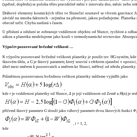
(zpětně, dopředu) se poloha těles pravidelně mění v intervalu den, měsíc nebo ro
Dráhové elementy kosmických těles ve Sluneční soustavě se vlivem gravitace Jup
závislé na mnoha faktorech - zejména na přesnosti, jakou požadujeme. Planetka se
obecně určit. Chyba narůstá s časem.
U přísluní a odsluní se zobrazuje vzdálenost objektu od Slunce, rychlost a od
zákon a planetku modelujeme jako kouli v termodynamické rovnováze. Absorpce 
Výpočet pozorované hvězdné velikosti …
K výpočtu pozorované hvězdné velikosti planetky je použit tzv. HG-systém, kd
fázovém úhlu, a
G
je fázový parametr, který souvisí s efektem zjasnění v opozic
úhel mezi směrem k pozorovateli a směrem ke Slunci, měřený od středu planetky. 
Průměrnou pozorovanou hvězdnou velikost planetky můžeme vyjádřit jako
,
kde
r
je vzdálenost planetky od Slunce,
Δ
je její vzdálenost od Země a
H
(
α
) je r
,
přičemž fázový parametr
G
slouží jako váhový parametr dvou fázových funkcí
Φ
,
i
= 1, 2,
kde