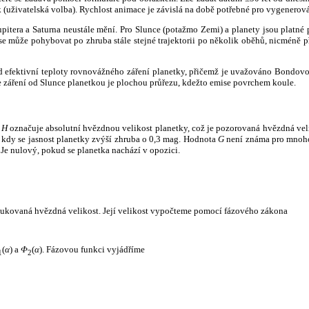
k (uživatelská volba). Rychlost animace je závislá na době potřebné pro vygenerová
itera a Saturna neustále mění. Pro Slunce (potažmo Zemi) a planety jsou platné p
 může pohybovat po zhruba stále stejné trajektorii po několik oběhů, nicméně při p
had efektivní teploty rovnovážného záření planetky, přičemž je uvažováno Bondov
záření od Slunce planetkou je plochou průřezu, kdežto emise povrchem koule.
e
H
označuje absolutní hvězdnou velikost planetky, což je pozorovaná hvězdná veli
i, kdy se jasnost planetky zvýší zhruba o 0,3 mag. Hodnota
G
není známa pro mnoho 
Je nulový, pokud se planetka nachází v opozici.
edukovaná hvězdná velikost. Její velikost vypočteme pomocí fázového zákona
(
α
) a
Φ
(
α
). Fázovou funkci vyjádříme
1
2